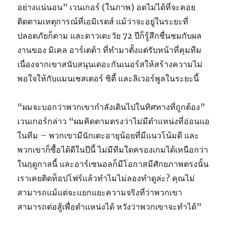
อย่างแน่นอน” เวนเกอร์ (ในภาพ) อดไม่ได้ที่จะคอย
ติดตามเหตุการณ์ที่เอมิเรตส์ แม้ว่าจะอยู่ในระยะที่
ปลอดภัยก็ตาม และดาวเตะวัย 72 ปีก็รู้สึกชื่นชมกับผล
งานของ มิเคล อาร์เตต้า ที่ทํามาตั้งแต่รับหน้าที่คุมทีม
เนื่องจากเขาสนับสนุนเดอะกันเนอร์สให้สร้างความไม่
พอใจให้กับแมนเชสเตอร์ ซิตี้ และลิเวอร์พูลในระยะนี้
“ผมจะบอกว่าพวกเขากําลังเดินไปในทิศทางที่ถูกต้อง”
เวนเกอร์กล่าว “ผมคิดตามตรงว่าไม่มีตําแหน่งที่อ่อนแอ
ในทีม – พวกเขามีนักเตะอายุน้อยที่มีแนวโน้มดี และ
พวกเขาก็ซื้อได้ดีในปีนี้ ไม่มีทีมใดครองเกมได้เหนือกว่า
ในฤดูกาลนี้ และอาร์เซนอลก็มีโอกาสมีศักยภาพตรงนั้น
เราเคยติดท็อปโฟร์แล้วทําไมไม่ลองทําดูล่ะ? คุณไม่
สามารถแม้แต่จะแยกแยะความจริงที่ว่าพวกเขา
สามารถต่อสู้เพื่อตําแหน่งได้ หวังว่าพวกเขาจะทําได้”