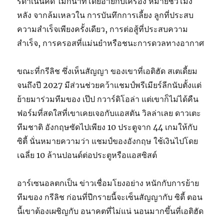
รดําเนินคดี ไม่กี่นาทีโดยอายกับเครื่อง หมายชั่วโมง
หลัง จากล้มเหลวใน การบันทึกการเลี้ยง ลูกที่ประสบ
ความสําเร็จเพียงครั้งเดียว, การต่อสู้ที่ประสบความ
สําเร็จ, การครอสที่แม่นยําหรือชนะการดวลทางอากาศ
ขณะที่กรีลิช ซึ่งเห็นสัญญา ของเขาที่เอติฮัด สเตเดี้ยม
จนถึงปี 2027 มีส่วนช่วยคว้าแชมป์พรีเมียร์ลีกนับตั้งแต่
ย้ายมาร่วมทีมของ เป๊ป กวาร์ดิโอล่า แต่เขาก็ไม่ได้คืน
ฟอร์มที่สดใสที่เขาเคยเจอกับแอสตัน วิลล่าเลย ดาวเตะ
ทีมชาติ อังกฤษซัดไปเพียง 10 ประตูจาก 44 เกมให้กับ
ซิตี้ นั่นหมายความว่า แชมป์ของอังกฤษ ใช้เงินไปโดย
เฉลี่ย 10 ล้านปอนด์ต่อประตูหรือแอสซิสต์
อาร์เซนอลตกเป็น ข่าวเชื่อมโยงอย่าง หนักกับการย้าย
ทีมของ กรีลิช ก่อนที่ปีกรายนี้จะเซ็นสัญญากับ ซิตี้ ตอน
นี้เขาต้องเผชิญกับ อนาคตที่ไม่แน่ นอนมากขึ้นที่เอติฮัด