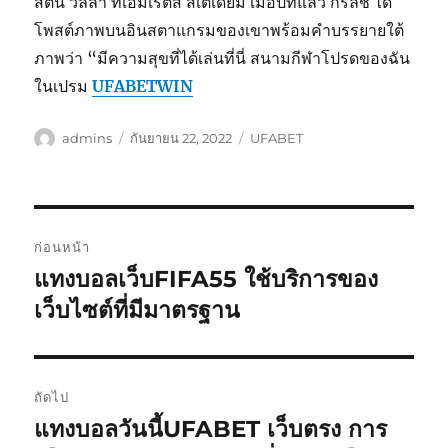
สตัน วิลล่า ที่เอมิเรตส์ สเตเดี้ยม เมื่อปีที่แล้ว กรีลิช ได้
โพสต์ภาพบนอินสตาแกรมของเขาพร้อมคําบรรยายใต้
ภาพว่า “มีความสุขที่ได้เล่นที่นี่ สนามกีฬาโปรดของฉัน
ในเปรม
UFABETWIN
ผู้
เขียน
หมวด
admins
กันยายน 22, 2022
UFABET
เขียน
เมื่อ
หมู่
เมนู
ก่อนหน้า
นำทาง
แทงบอลเว็บFIFA55 ใช้บริการของ
เรื่อง
ก่อน
เว็บไซต์ที่มีมาตรฐาน
เรื่อง
หน้า:
ถัดไป
แทงบอลวันนี้UFABET เว็บตรง การ
เรื่อง