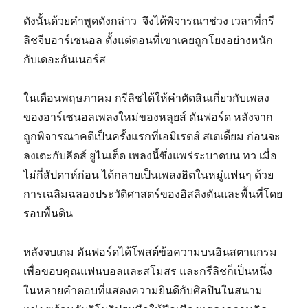
ดังนั้นด้วยคําพูดดังกล่าว จึงได้พิจารณาช่วง เวลาที่กรี
ลิชจีบอาร์เซนอล ตั้งแต่ตอนที่เขาเคยถูกโยงอย่างหนัก
กับเดอะกันเนอร์ส
ในเดือนพฤษภาคม กรีลิชได้ให้คําตัดสินเกี่ยวกับเพลง
ของอาร์เซนอลเพลงใหม่ของหลุยส์ ดันฟอร์ด หลังจาก
ถูกพิจารณาคดีเป็นครั้งแรกที่เอมิเรตส์ สเตเดี้ยม ก่อนจะ
ลงเตะกับลีดส์ ยูไนเต็ด เพลงนี้ซึ่งแพร่ระบาดบน ทว เมื่อ
ไม่กี่สัปดาห์ก่อน ได้กลายเป็นเพลงฮิตในหมู่แฟนๆ ด้วย
การเฉลิมฉลองประวัติศาสตร์ของอิสลิงตันและพื้นที่โดย
รอบพื้นดิน
หลังจบเกม ดันฟอร์ดได้โพสต์ข้อความบนอินสตาแกรม
เพื่อขอบคุณแฟนบอลและสโมสร และกรีลิชก็เป็นหนึ่ง
ในหลายคําตอบที่แสดงความยินดีกับศิลปินในสนาม