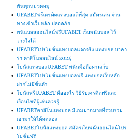
พันทุกหมวดหมู่
UFABETฟรีเครดิตแทงบอลดีที่สุด สมัครเล่น ผ่าน
ทางเข้าเว็บหลัก ปลอดภัย
พนันบอลออนไลน์ฟรีUFABET เว็บพนันบอล ไว้
วางใจได้
UFABETโปรโมชั่นแทงบอลแจกจริง แทงบอล บาคา
ร่า คาสิโนออนไลน์ 2024
โบนัสแทงบอลUFABET พนันมือถือผ่านเว็บ
UFABETโปรโมชั่นแทงบอลฟรี แทงบอลเว็บหลัก
ฝากไม่มีขั้นต่ำ
โบนัสฟรีUFABET คืออะไร วิธีรับเครดิตฟรีและ
เงื่อนไขที่ผู้เล่นควรรู้
UFABETคาสิโนแทงบอล มีเกมมากมายที่รวบรวม
เอามาให้ได้ทดลอง
UFABETโบนัสแทงบอล สมัครเว็บพนันออนไลน์โปร
โมชั่นฟรี