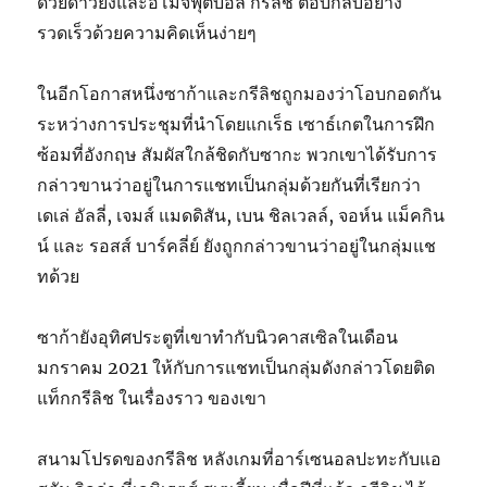
ด้วยดาวยิงและอีโมจิฟุตบอล กรีลิช ตอบกลับอย่าง
รวดเร็วด้วยความคิดเห็นง่ายๆ
ในอีกโอกาสหนึ่งซาก้าและกรีลิชถูกมองว่าโอบกอดกัน
ระหว่างการประชุมที่นําโดยแกเร็ธ เซาธ์เกตในการฝึก
ซ้อมที่อังกฤษ สัมผัสใกล้ชิดกับซากะ พวกเขาได้รับการ
กล่าวขานว่าอยู่ในการแชทเป็นกลุ่มด้วยกันที่เรียกว่า
เดเล่ อัลลี่, เจมส์ แมดดิสัน, เบน ชิลเวลล์, จอห์น แม็คกิน
น์ และ รอสส์ บาร์คลี่ย์ ยังถูกกล่าวขานว่าอยู่ในกลุ่มแช
ทด้วย
ซาก้ายังอุทิศประตูที่เขาทํากับนิวคาสเซิลในเดือน
มกราคม 2021 ให้กับการแชทเป็นกลุ่มดังกล่าวโดยติด
แท็กกรีลิช ในเรื่องราว ของเขา
สนามโปรดของกรีลิช หลังเกมที่อาร์เซนอลปะทะกับแอ