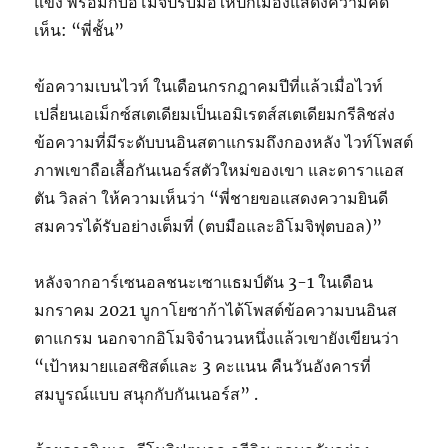
แข่ง พร้อมกับอิโมจิปรบมือให้ปีกเมืองแสดงความคิด
เห็น: “พี่ชั้น”
ข้อความเบนไวท์ ในเดือนกรกฎาคมปีที่แล้วเมื่อไวท์
เปลี่ยนเอเม็กซ์สเตเดียมเป็นเอมิเรตส์สเตเดียมกรีลิชส่ง
ข้อความที่มีระดับบนอินสตาแกรมถึงกองหลัง ไวท์โพสต์
ภาพเขาถือเสื้อกันเนอร์สตัวใหม่ของเขา และดาราแอส
ตัน วิลล่า ให้ความเห็นว่า “พี่ชายขอแสดงความยินดี
สมควรได้รับอย่างเต็มที่ (ตบมือและอิโมจิฟุตบอล)”
หลังจากอาร์เซนอลชนะเซาแธมป์ตัน 3-1 ในเดือน
มกราคม 2021 บูกาโยซาก้าได้โพสต์ข้อความบนอินส
ตาแกรม นอกจากอิโมจิจํานวนหนึ่งแล้วเขายังเขียนว่า
“เป้าหมายแอสซิสต์และ 3 คะแนน คืนวันอังคารที่
สมบูรณ์แบบ สนุกกับกันเนอร์ส” .