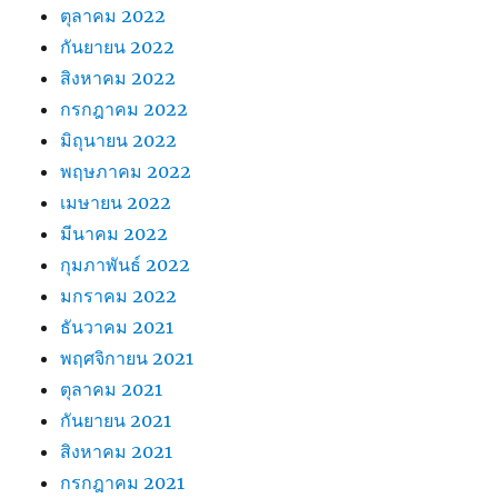
ตุลาคม 2022
กันยายน 2022
สิงหาคม 2022
กรกฎาคม 2022
มิถุนายน 2022
พฤษภาคม 2022
เมษายน 2022
มีนาคม 2022
กุมภาพันธ์ 2022
มกราคม 2022
ธันวาคม 2021
พฤศจิกายน 2021
ตุลาคม 2021
กันยายน 2021
สิงหาคม 2021
กรกฎาคม 2021