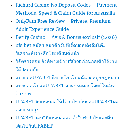
Richard Casino No Deposit Codes – Payment
Methods, Speed & Claim Guide for Australia
OnlyFam Free Review – Private, Premium
Adult Experience Guide
Betify Casino – Avis & Bonus exclusif (2026)
ufa bet สมัคร สมาชิกรับทีเด็ดบอลเต็งล้มโต๊ะ
วิเคราะห์เจาะลึกโดยเซียนชั้นนำ
วิธีตรวจสอบ ลิงค์ทางเข้า ufabet ก่อนกดเข้าใช้งาน
ให้ปลอดภัย
แทงบอลUFABETดีอย่างไร เว็บพนันบอลถูกกฏหมาย
แทงบอลเว็บแม่UFABET สามารถตอบโจทย์ในสิ่งที่
ต้องการ
UFABETวิธีแทงบอลให้ได้กำไร เว็บบอลUFABETผล
ตอบแทนสูง
UFABETสอนวิธีแทงบอลสด ตั้งใจทำกำไรและตื่น
เต้นไปกับUFABET