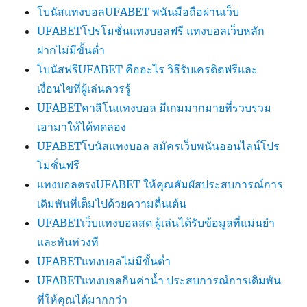
โบนัสแทงบอลUFABET พนันมือถือผ่านเว็บ
UFABETโปรโมชั่นแทงบอลฟรี แทงบอลเว็บหลัก
ฝากไม่มีขั้นต่ำ
โบนัสฟรีUFABET คืออะไร วิธีรับเครดิตฟรีและ
เงื่อนไขที่ผู้เล่นควรรู้
UFABETคาสิโนแทงบอล มีเกมมากมายที่รวบรวม
เอามาให้ได้ทดลอง
UFABETโบนัสแทงบอล สมัครเว็บพนันออนไลน์โปร
โมชั่นฟรี
แทงบอลตรงUFABET ให้คุณสัมผัสประสบการณ์การ
เดิมพันที่เต็มไปด้วยความตื่นเต้น
UFABETเว็บแทงบอลสด ผู้เล่นได้รับข้อมูลที่แม่นยำ
และทันท่วงที
UFABETแทงบอลไม่มีขั้นต่ำ
UFABETแทงบอลกินค่าน้ำ ประสบการณ์การเดิมพัน
ที่ให้คุณได้มากกว่า