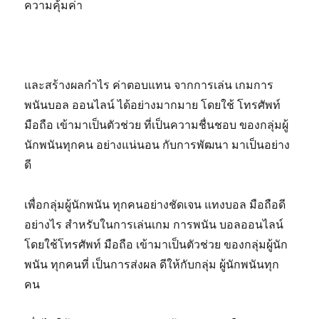
ความคุ้มค่า
และสร้างผลกำไร ค่าตอบแทน จากการเล่น เกมการ
พนันบอล ออนไลน์ ได้อย่างมากมาย โดยใช้ โทรศัพท์
มือถือ เข้ามาเป็นตัวช่วย ที่เป็นความชื่นชอบ ของกลุ่มผู้
นักพนันทุกคน อย่างแน่นอน กับการพัฒนา มาเป็นอย่าง
ดี
เพื่อกลุ่มผู้นักพนัน ทุกคนอย่างชัดเจน
แทงบอล มือถือดี
อย่างไร
สำหรับในการเล่นเกม การพนัน บอลออนไลน์
โดยใช้โทรศัพท์ มือถือ เข้ามาเป็นตัวช่วย ของกลุ่มผู้นัก
พนัน ทุกคนที่ เป็นการส่งผล ดีให้กับกลุ่ม ผู้นักพนันทุก
คน