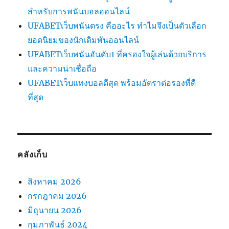
สำหรับการพนันบอลออนไลน์
UFABETเว็บพนันตรง คืออะไร ทำไมจึงเป็นตัวเลือก
ยอดนิยมของนักเดิมพันออนไลน์
UFABETเว็บพนันอันดับ1 ที่ครองใจผู้เล่นด้วยบริการ
และความน่าเชื่อถือ
UFABETเว็บแทงบอลดีสุด พร้อมอัตราต่อรองที่ดี
ที่สุด
คลังเก็บ
สิงหาคม 2026
กรกฎาคม 2026
มิถุนายน 2026
กุมภาพันธ์ 2024