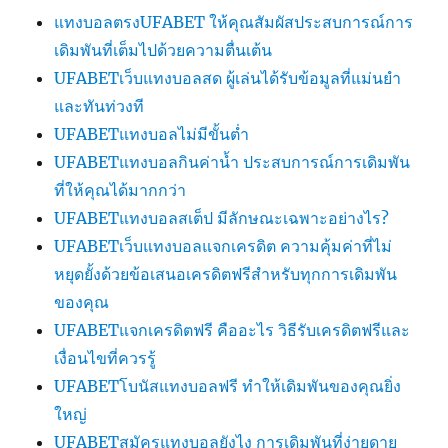
แทงบอลตรงUFABET ให้คุณสัมผัสประสบการณ์การ
เดิมพันที่เต็มไปด้วยความตื่นเต้น
UFABETเว็บแทงบอลสด ผู้เล่นได้รับข้อมูลที่แม่นยำ
และทันท่วงที
UFABETแทงบอลไม่มีขั้นต่ำ
UFABETแทงบอลกินค่าน้ำ ประสบการณ์การเดิมพัน
ที่ให้คุณได้มากกว่า
UFABETแทงบอลสเต็ป มีลักษณะเฉพาะอย่างไร?
UFABETเว็บแทงบอลแจกเครดิต ความคุ้มค่าที่ไม่
หยุดยั้งด้วยข้อเสนอเครดิตฟรีสำหรับทุกการเดิมพัน
ของคุณ
UFABETแจกเครดิตฟรี คืออะไร วิธีรับเครดิตฟรีและ
เงื่อนไขที่ควรรู้
UFABETโบนัสแทงบอลฟรี ทำให้เดิมพันของคุณยิ่ง
ใหญ่
UFABETสมัครแทงบอลยังไง การเดิมพันที่ง่ายดาย