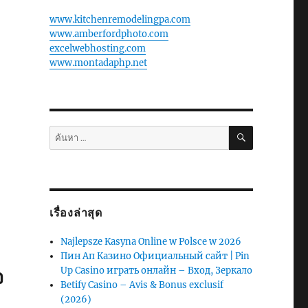
www.kitchenremodelingpa.com
www.amberfordphoto.com
excelwebhosting.com
www.montadaphp.net
ค้นหา
ค้นหา:
เรื่องล่าสุด
Najlepsze Kasyna Online w Polsce w 2026
Пин Ап Казино Официальный сайт | Pin
Up Casino играть онлайн – Вход, Зеркало
จ
Betify Casino – Avis & Bonus exclusif
(2026)