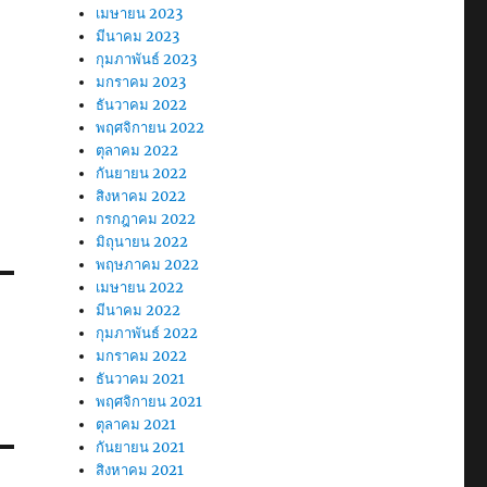
เมษายน 2023
มีนาคม 2023
กุมภาพันธ์ 2023
มกราคม 2023
ธันวาคม 2022
พฤศจิกายน 2022
ตุลาคม 2022
กันยายน 2022
สิงหาคม 2022
กรกฎาคม 2022
มิถุนายน 2022
พฤษภาคม 2022
เมษายน 2022
มีนาคม 2022
กุมภาพันธ์ 2022
มกราคม 2022
ธันวาคม 2021
พฤศจิกายน 2021
ตุลาคม 2021
กันยายน 2021
สิงหาคม 2021