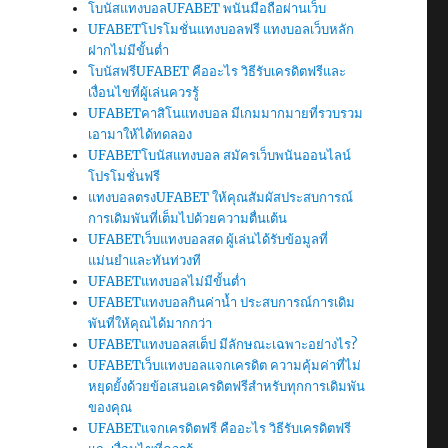
โบนัสแทงบอลUFABET พนันมือถือผ่านเว็บ
UFABETโปรโมชั่นแทงบอลฟรี แทงบอลเว็บหลัก
ฝากไม่มีขั้นต่ำ
โบนัสฟรีUFABET คืออะไร วิธีรับเครดิตฟรีและ
เงื่อนไขที่ผู้เล่นควรรู้
UFABETคาสิโนแทงบอล มีเกมมากมายที่รวบรวม
เอามาให้ได้ทดลอง
UFABETโบนัสแทงบอล สมัครเว็บพนันออนไลน์
โปรโมชั่นฟรี
แทงบอลตรงUFABET ให้คุณสัมผัสประสบการณ์
การเดิมพันที่เต็มไปด้วยความตื่นเต้น
UFABETเว็บแทงบอลสด ผู้เล่นได้รับข้อมูลที่
แม่นยำและทันท่วงที
UFABETแทงบอลไม่มีขั้นต่ำ
UFABETแทงบอลกินค่าน้ำ ประสบการณ์การเดิม
พันที่ให้คุณได้มากกว่า
UFABETแทงบอลสเต็ป มีลักษณะเฉพาะอย่างไร?
UFABETเว็บแทงบอลแจกเครดิต ความคุ้มค่าที่ไม่
หยุดยั้งด้วยข้อเสนอเครดิตฟรีสำหรับทุกการเดิมพัน
ของคุณ
UFABETแจกเครดิตฟรี คืออะไร วิธีรับเครดิตฟรี