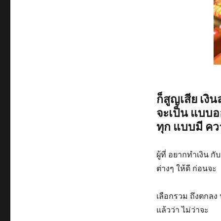
ก็สูญเสีย เงิ
จะเป็น แบบออ
ทุก แบบมี ควา
ผู้ที่ อยากทำเงิน 
ต่างๆ ให้ดี ก่อนจะ
เลือกรวม ถึงตกลง ปล
แล้วว่า ไม่ว่าจะ