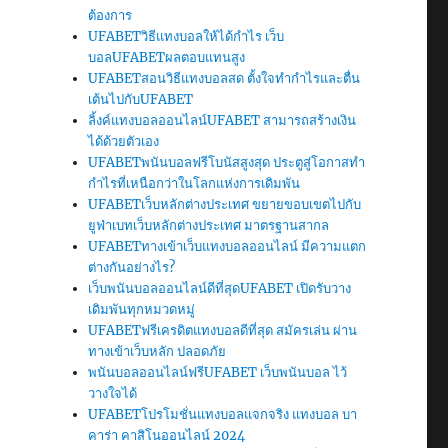
ต้องการ
UFABETวิธีแทงบอลให้ได้กำไร เว็บ
บอลUFABETผลตอบแทนสูง
UFABETสอนวิธีแทงบอลสด ตั้งใจทำกำไรและตื่น
เต้นไปกับUFABET
ลิ้งค์แทงบอลออนไลน์UFABET สามารถสร้างเงิน
ได้ด้วยตัวเอง
UFABETพนันบอลฟรีโบนัสสูงสุด ประตูสู่โอกาสทำ
กำไรที่เหนือกว่าในโลกแห่งการเดิมพัน
UFABETเว็บหลักต่างประเทศ ขยายขอบเขตไปกับ
ยูฟ่าเบทเว็บหลักต่างประเทศ มาตรฐานสากล
UFABETทางเข้าเว็บแทงบอลออนไลน์ มีความแตก
ต่างกันอย่างไร?
เว็บพนันบอลออนไลน์ดีที่สุดUFABET เปิดรับวาง
เดิมพันทุกหมวดหมู่
UFABETฟรีเครดิตแทงบอลดีที่สุด สมัครเล่น ผ่าน
ทางเข้าเว็บหลัก ปลอดภัย
พนันบอลออนไลน์ฟรีUFABET เว็บพนันบอล ไว้
วางใจได้
UFABETโปรโมชั่นแทงบอลแจกจริง แทงบอล บา
คาร่า คาสิโนออนไลน์ 2024