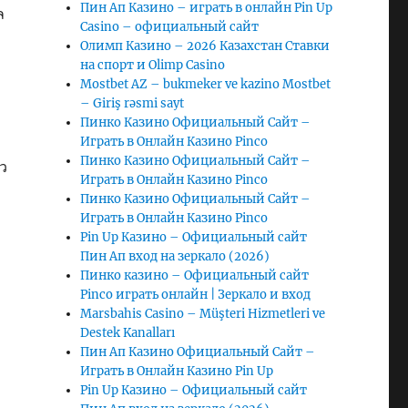
Пин Ап Казино – играть в онлайн Pin Up
ล
Casino – официальный сайт
Олимп Казино – 2026 Казахстан Ставки
на спорт и Olimp Casino
Mostbet AZ – bukmeker ve kazino Mostbet
– Giriş rəsmi sayt
Пинко Казино Официальный Сайт –
Играть в Онлайн Казино Pinco
Пинко Казино Официальный Сайт –
้ว
Играть в Онлайн Казино Pinco
Пинко Казино Официальный Сайт –
Играть в Онлайн Казино Pinco
Pin Up Казино – Официальный сайт
Пин Ап вход на зеркало (2026)
Пинко казино – Официальный сайт
Pinco играть онлайн | Зеркало и вход
Marsbahis Casino – Müşteri Hizmetleri ve
Destek Kanalları
Пин Ап Казино Официальный Сайт –
Играть в Онлайн Казино Pin Up
Pin Up Казино – Официальный сайт