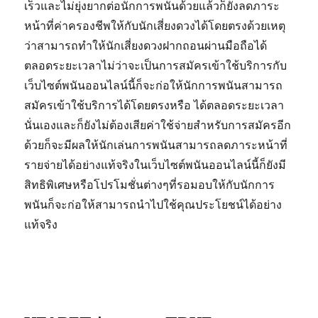
เร็วและไม่ยุ่งยากต่อนักการพนันด้วยแล้วก็ยังลดภาระ
หน้าที่ค่าครองชีพให้กับนักเสี่ยงดวงได้โดยตรงด้วยเหตุ
ว่าสามารถทำให้นักเสี่ยงดวงฝากถอนผ่านมือถือได้
ตลอดระยะเวลาไม่ว่าจะเป็นการสมัครเข้าใช้บริการกับ
เว็บไซต์พนันออนไลน์นี้ก็จะก่อให้นักการพนันสามารถ
สมัครเข้าใช้บริการได้โดยตรงหรือ ได้ตลอดระยะเวลา
นั่นเองและก็ยังไม่ต้องเสียค่าใช้จ่ายสำหรับการสมัครอีก
ด้วยก็จะมีผลให้นักเล่นการพนันสามารถลดภาระหน้าที่
รายจ่ายได้อย่างแท้จริงในเว็บไซต์พนันออนไลน์นี้ก็ยังมี
สิทธิพิเศษหรือโปรโมชั่นต่างๆที่รอมอบให้กับนักการ
พนันก็จะก่อให้สามารถนำไปใช้คุณประโยชน์ได้อย่าง
แท้จริง