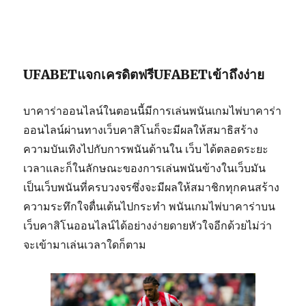
UFABETแจกเครดิตฟรีUFABETเข้าถึงง่าย
บาคาร่าออนไลน์ในตอนนี้มีการเล่นพนันเกมไพ่บาคาร่า
ออนไลน์ผ่านทางเว็บคาสิโนก็จะมีผลให้สมาธิสร้าง
ความบันเทิงไปกับการพนันด้านใน เว็บ ได้ตลอดระยะ
เวลาและก็ในลักษณะของการเล่นพนันข้างในเว็บมัน
เป็นเว็บพนันที่ครบวงจรซึ่งจะมีผลให้สมาชิกทุกคนสร้าง
ความระทึกใจตื่นเต้นไปกระทำ พนันเกมไพ่บาคาร่าบน
เว็บคาสิโนออนไลน์ได้อย่างง่ายดายหัวใจอีกด้วยไม่ว่า
จะเข้ามาเล่นเวลาใดก็ตาม