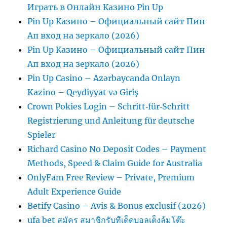
Играть в Онлайн Казино Pin Up
Pin Up Казино – Официальный сайт Пин
Ап вход на зеркало (2026)
Pin Up Казино – Официальный сайт Пин
Ап вход на зеркало (2026)
Pin Up Casino – Azərbaycanda Onlayn
Kazino – Qeydiyyat və Giriş
Crown Pokies Login – Schritt‑für‑Schritt
Registrierung und Anleitung für deutsche
Spieler
Richard Casino No Deposit Codes – Payment
Methods, Speed & Claim Guide for Australia
OnlyFam Free Review – Private, Premium
Adult Experience Guide
Betify Casino – Avis & Bonus exclusif (2026)
ufa bet สมัคร สมาชิกรับทีเด็ดบอลเต็งล้มโต๊ะ