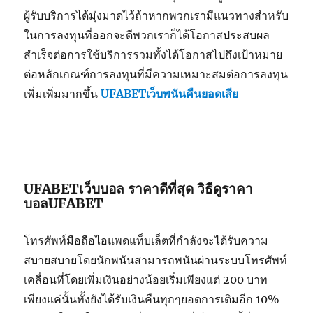
ผู้รับบริการได้มุ่งมาดไว้ถ้าหากพวกเรามีแนวทางสำหรับ
ในการลงทุนที่ออกจะดีพวกเราก็ได้โอกาสประสบผล
สำเร็จต่อการใช้บริการรวมทั้งได้โอกาสไปถึงเป้าหมาย
ต่อหลักเกณฑ์การลงทุนที่มีความเหมาะสมต่อการลงทุน
เพิ่มเพิ่มมากขึ้น
UFABETเว็บพนันคืนยอดเสีย
UFABETเว็บบอล ราคาดีที่สุด วิธีดูราคา
บอลUFABET
โทรศัพท์มือถือไอแพดแท็บเล็ตที่กำลังจะได้รับความ
สบายสบายโดยนักพนันสามารถพนันผ่านระบบโทรศัพท์
เคลื่อนที่โดยเพิ่มเงินอย่างน้อยเริ่มเพียงแต่ 200 บาท
เพียงแค่นั้นทั้งยังได้รับเงินคืนทุกๆยอดการเติมอีก 10%