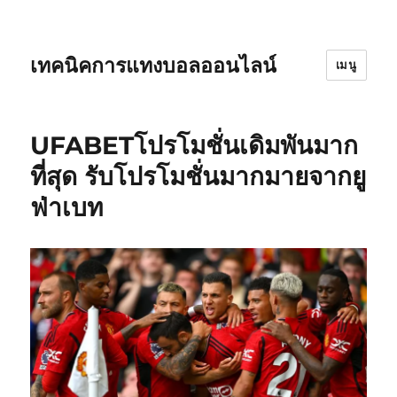
เทคนิคการแทงบอลออนไลน์
เมนู
UFABETโปรโมชั่นเดิมพันมาก
ที่สุด รับโปรโมชั่นมากมายจากยู
ฟ่าเบท