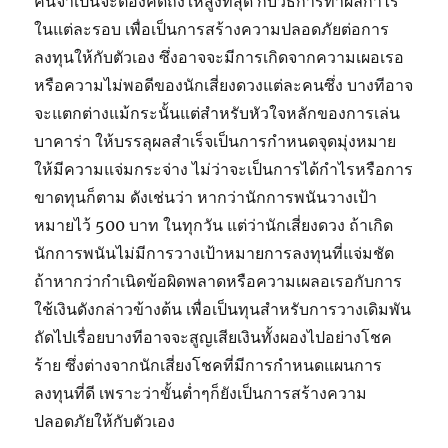
คนจำเป็นจะต้องคิดถึงให้สูงที่สุด กับวิธีการทำผลกำไร
ในแต่ละรอบ เพื่อเป็นการสร้างความปลอดภัยต่อการ
ลงทุนให้กับตัวเอง ซึ่งอาจจะมีการเกิดจากความเผอเรอ
หรือความไม่พอดีของนักเสี่ยงดวงแต่ละคนซึ่ง บางทีอาจ
จะแตกต่างแม้กระนั้นแต่สำหรับหัวใจหลักของการเล่น
บาคาร่า ให้บรรลุผลสำเร็จเป็นการกำหนดจุดมุ่งหมาย
ให้มีความแจ่มกระจ่าง ไม่ว่าจะเป็นการได้กำไรหรือการ
ขาดทุนก็ตาม ดังเช่นว่า หากว่านักการพนันวางเป้า
หมายไว้ 500 บาท ในทุกวัน แต่ว่านักเสี่ยงดวง ถ้าเกิด
นักการพนันไม่มีการวางเป้าหมายการลงทุนที่แจ่มชัด
ถ้าหากว่ากำเนิดข้อผิดพลาดหรือความเผลอเรอกับการ
ใช้เงินดังกล่าวข้างต้น เพื่อเป็นทุนสำหรับการวางเดิมพัน
ถัดไปเรื่อยบางทีอาจจะสูญเสียเงินทั้งผองไปอย่างโชค
ร้าย ซึ่งต่างจากนักเสี่ยงโชคที่มีการกำหนดแผนการ
ลงทุนที่ดี เพราะว่าขั้นต่ำๆก็ยังเป็นการสร้างความ
ปลอดภัยให้กับตัวเอง