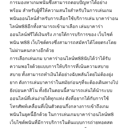
การมองหาเกมพนันซึ่งสามารถตอบปัญหาได้อย่าง
พร้อม สำหรับผู้ที่ให้ความสนใจสำหรับในการเล่นเกม
พนันออนไลน์สำหรับการเลือกใช้บริการเล่น บาคาร่าอน
ไลน์w88อีกทั้งสามารถเข้ามาเลือก เล่นบาคาร่า
ออนไลน์ฟรีได้เงินจริง ภายใต้การบริการของ เว็บไซต์
พนัน w88 เว็บไซต์ตรงซึ่งสามารถสมัครได้โดยตรงโดย
ไม่ผ่านคนกลางอีกด้วย
การเลือกเล่นเกม บาคาร่าอนไลน์w88นับได้ว่าได้รับ
ความพอใจด้วยแบบการให้บริการที่เน้นความสบาย
สบาย ทั้งสามารถทำเงินได้อย่างฉับพลันโดยไม่ต้องยุ่ง
ยาก ดังการเล่นบาคาร่าในสมัยก่อนๆที่จะต้องเดินทางไป
ยังบ่อนคาสิโน ทั้งยังในตอนนี้สามารถเล่นได้นำระบบ
ออนไลน์ที่เล่นง่ายได้ทุกแห่ง ดังที่อยากได้กับการใช้
โทรศัพท์เคลื่อนที่เป็นตัวตอนกึ่งกลางการเข้าถึงเกม
พนันในยุคนี้อีกด้วย ในการเล่นเกมบาคาร่าอนไลน์w8
เว็บไซต์พนันที่มีการบริการในต้นแบบการถ่ายทอดสด