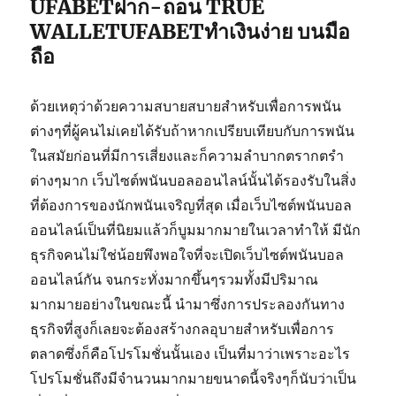
UFABETฝาก-ถอน TRUE
WALLETUFABETทำเงินง่าย บนมือ
ถือ
ด้วยเหตุว่าด้วยความสบายสบายสำหรับเพื่อการพนัน
ต่างๆที่ผู้คนไม่เคยได้รับถ้าหากเปรียบเทียบกับการพนัน
ในสมัยก่อนที่มีการเสี่ยงและก็ความลำบากตรากตรำ
ต่างๆมาก เว็บไซต์พนันบอลออนไลน์นั้นได้รองรับในสิ่ง
ที่ต้องการของนักพนันเจริญที่สุด เมื่อเว็บไซต์พนันบอล
ออนไลน์เป็นที่นิยมแล้วก็บูมมากมายในเวลาทำให้ มีนัก
ธุรกิจคนไม่ใช่น้อยพึงพอใจที่จะเปิดเว็บไซต์พนันบอล
ออนไลน์กัน จนกระทั่งมากขึ้นๆรวมทั้งมีปริมาณ
มากมายอย่างในขณะนี้ นำมาซึ่งการประลองกันทาง
ธุรกิจที่สูงก็เลยจะต้องสร้างกลอุบายสำหรับเพื่อการ
ตลาดซึ่งก็คือโปรโมชั่นนั้นเอง เป็นที่มาว่าเพราะอะไร
โปรโมชั่นถึงมีจำนวนมากมายขนาดนี้จริงๆก็นับว่าเป็น