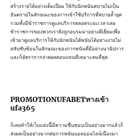
สร้างรายได้อย่างเต็มเปี่ยม ให้กับนักพนันสบายไม่เป็น
อันตรายในลักษณะของการเข้าใช้บริการที่สบายล้ำยุค
รวมทั้งมีข้าราชการดูแลบริการตลอดระยะเวลาเลย
ข้าราชการของพวกเรายังถูกอบรมมาอย่างดีเยี่ยมเพื่อ
เข้ามาดูแลบริการให้กับนักพนันได้พนันได้อย่างง่ายไม่
สลับซับซ้อนในลักษณะของการพนันที่มีอย่างนานัปการ
และก็อัตราการจ่ายผลตอบแทนที่เหมาะสมที่สุด
PROMOTIONUFABETทางเข้า
ufa365
ก็เลยทำให้เว็บแห่งนี้มีความชื่นชอบเป็นอย่างมากแล้วก็
ส่งผลเป็นอย่างมากต่อการพนันบอลออนไลน์เนื่องมา