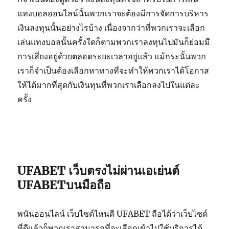
แทงบอลออนไลน์นั้นพวกเราจะต้องมีการจัดการบริหาร
เงินลงทุนนั้นอย่างไรบ้าง เนื่องจากว่าที่พวกเราจะเลือก
เล่นแทงบอลนั้นครั้งใดก็ตามพวกเราลงทุนไปมันก็ย่อมมี
การเสี่ยงอยู่ด้วยตลอดระยะเวลาอยู่แล้ว แม้กระนั้นพวก
เราก็จำเป็นต้องเลือกหาทางที่จะทำให้พวกเราได้โอกาส
ให้ได้มากที่สุดกับเงินทุนที่พวกเราเลือกลงไปในแต่ละ
ครั้ง
UFABET เว็บตรงไม่ผ่านเอเย่นต์
UFABETบนมือถือ
พนันออนไลน์ เว็บไซต์ไหนดี UFABET ถือได้ว่าเว็บไซต์
ที่ดีแล้วก็พวกเราสามารถที่จะเลือกเข้าไปใช้บริการได้