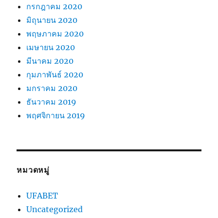
กรกฎาคม 2020
มิถุนายน 2020
พฤษภาคม 2020
เมษายน 2020
มีนาคม 2020
กุมภาพันธ์ 2020
มกราคม 2020
ธันวาคม 2019
พฤศจิกายน 2019
หมวดหมู่
UFABET
Uncategorized