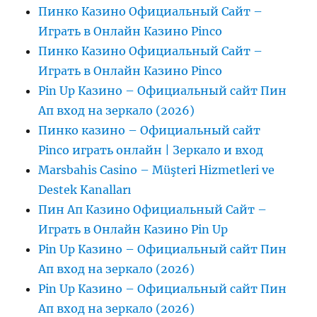
Пинко Казино Официальный Сайт –
Играть в Онлайн Казино Pinco
Пинко Казино Официальный Сайт –
Играть в Онлайн Казино Pinco
Pin Up Казино – Официальный сайт Пин
Ап вход на зеркало (2026)
Пинко казино – Официальный сайт
Pinco играть онлайн | Зеркало и вход
Marsbahis Casino – Müşteri Hizmetleri ve
Destek Kanalları
Пин Ап Казино Официальный Сайт –
Играть в Онлайн Казино Pin Up
Pin Up Казино – Официальный сайт Пин
Ап вход на зеркало (2026)
Pin Up Казино – Официальный сайт Пин
Ап вход на зеркало (2026)