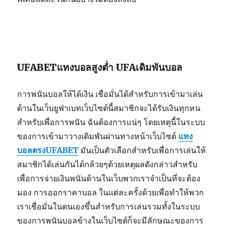
UFABETแทงบอลสูงต่ำ UFAเดิมพันบอล
การพนันบอลให้ได้เงิน เชื่อมั่นได้สำหรับการเข้ามาเล่น
ด้านในเว็บยูฟ่าเบทเว็บไซต์นี้สมาชิกจะได้รับเงินทุกหน
สำหรับเพื่อการพนัน ฉันต้องการแน่ๆ โดยเหตุนี้ในระบบ
ของการเข้ามาวางเดิมพันผ่านทางหน้าเว็บไซต์
แทง
บอลตรงUFABET
มันเป็นตัวเลือกสำหรับเพื่อการเล่นให้
สมาชิกได้เล่นกันได้กล้วยๆด้วยเหตุผลดังกล่าวสำหรับ
เพื่อการจ่ายเงินพนันด้านในเว็บพวกเราจำเป็นที่จะต้อง
มอง การออกราคาบอล ในแต่ละครั้งด้วยเพื่อทำให้พวก
เราเชื่อมั่นในตนเองขึ้นสำหรับการเล่นรวมทั้งในระบบ
ของการพนันบอลข้างในเว็บไซต์ก็จะมีลักษณะของการ