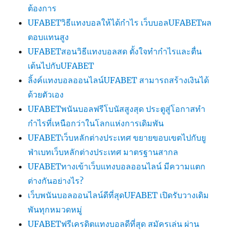
ต้องการ
UFABETวิธีแทงบอลให้ได้กำไร เว็บบอลUFABETผล
ตอบแทนสูง
UFABETสอนวิธีแทงบอลสด ตั้งใจทำกำไรและตื่น
เต้นไปกับUFABET
ลิ้งค์แทงบอลออนไลน์UFABET สามารถสร้างเงินได้
ด้วยตัวเอง
UFABETพนันบอลฟรีโบนัสสูงสุด ประตูสู่โอกาสทำ
กำไรที่เหนือกว่าในโลกแห่งการเดิมพัน
UFABETเว็บหลักต่างประเทศ ขยายขอบเขตไปกับยู
ฟ่าเบทเว็บหลักต่างประเทศ มาตรฐานสากล
UFABETทางเข้าเว็บแทงบอลออนไลน์ มีความแตก
ต่างกันอย่างไร?
เว็บพนันบอลออนไลน์ดีที่สุดUFABET เปิดรับวางเดิม
พันทุกหมวดหมู่
UFABETฟรีเครดิตแทงบอลดีที่สุด สมัครเล่น ผ่าน