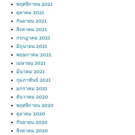
พฤศจิกายน 2021
ตุลาคม 2021
กันยายน 2021
สิงหาคม 2021
กรกฎาคม 2021
มิถุนายน 2021
พฤษภาคม 2021
เมษายน 2021
มีนาคม 2021
กุมภาพันธ์ 2021
มกราคม 2021
ธันวาคม 2020
พฤศจิกายน 2020
ตุลาคม 2020
กันยายน 2020
สิงหาคม 2020