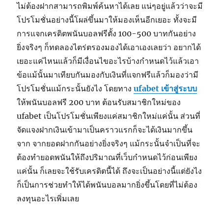
ไม่ต้องฝากสามารถพิมพ์ค้นหาได้เลย แน่ๆอยู่แล้วว่าจะมี
โปรโมชั่นอย่างนี้โผล่ขึ้นมาให้มองเห็นอีกเยอะ ทั้งจะมี
การแจกเครดิตพนันบอลฟรีตั้ง 100-500 บาทกันอย่าง
ยิ่งจริงๆ ก็ทดลองไตร่ตรองมองได้เอาเองเลยว่า อยากได้
เยอะแค่ไหนแล้วก็มีเงื่อนไขอะไรบ้างกำหนดไว้แล้วเอา
ข้อแม้นั้นมาเทียบกันมองกับเงินที่แจกฟรีแล้วก็มองว่ามี
โปรโมชั่นแม้กระนั้นยังไง โดยทาง
ufabet เข้าสู่ระบบ
ให้พนันบอลฟรี 200 บาท ต้อนรับสมาชิกใหม่ของ
ufabet เป็นโปรโมชั่นเพียงแค่สมาชิกใหม่แค่นั้น ส่วนที่
จัดแจงฝากเงินเข้ามาเป็นคราวแรกก็จะได้เงินมากขึ้น
จาก จากยอดฝากกันอย่างยิ่งจริงๆ แม้กระนั้นจำเป็นที่จะ
ต้องทำยอดพนันให้ถึงปริมาณที่เว็บกำหนดไว้ก่อนเพียง
แค่นั้น ก็เลยจะใช้รับเครดิตนี้ได้ ถึงจะเป็นอย่างนี้แต่ยังไง
ก็เป็นการช่วยทำให้ได้พนันบอลมากยิ่งขึ้นโดยที่ไม่ต้อง
ลงทุนอะไรเพิ่มเลย