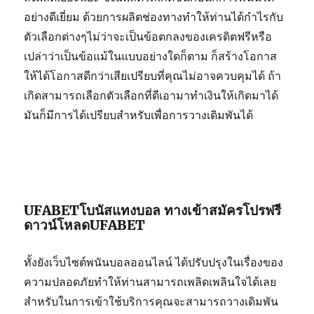
อย่างดีเยี่ยม ด้วยการผลิตช่องทางทำให้ท่านได้กำไรกับ
ตัวเลือกต่างๆไม่ว่าจะเป็นข้อตกลงของเครดิตฟรีหรือ
เปล่าว่าเป็นข้อแม้ในแบบอย่างใดก็ตาม ก็สร้างโอกาส
ให้ได้โอกาสดีกว่าเสียเปรียบที่คุณไม่อาจควบคุมได้ ถ้า
เกิดสามารถเลือกตัวเลือกที่ดีเอามาทำเงินให้เกิดมาได้
มันก็มีการได้เปรียบสำหรับเพื่อการวางเดิมพันได้
UFABETโบนัสแทงบอล ทางเข้าสมัครโปรฟรี
ดาวน์โหลดUFABET
ทั้งยังเว็บไซต์พนันบอลออนไลน์ ได้ปรับปรุงในเรื่องของ
ความปลอดภัยทำให้ท่านสามารถเพลิดเพลินใจได้เลย
สำหรับในการเข้าใช้บริการคุณจะสามารถวางเดิมพัน