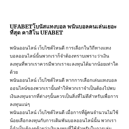
UFABETโบนัสแทงบอล พนันบอลคนเล่นเยอะ
ที่สุด คาสิโน UFABET
พนันออนไลน์ เว็บไซต์ไหนดี การเลือกในวิถีทางแทง
บอลออนไลน์นั้นพวกเราก็จำต้องทราบเพราะว่าเงิน
ลงทุนที่พวกเราควรมีพวกเราจะลงทุนได้มากน้อยเท่าใด
ด้วย
พนันออนไลน์ เว็บไซต์ไหนดี หากการเลือกเล่นแทงบอล
ออนไลน์ของพวกเรานั้นทำให้พวกเราจำเป็นต้องไปพบ
เงินลงทุนจากที่ต่างๆนั้นควรเป็นสิ่งที่ไม่ดีสำหรับเพื่อการ
ลงทุนแน่ๆ
พนันออนไลน์ เว็บไซต์ไหนดี เมื่อการที่ผู้คนจำนวนไม่ใช้
น้อยเลือกลงทุนกับการเดิมพันบอลออนไลน์นั้น พวกเรา
ก็จำเป็นต้องดูด้วยว่าเงินลงทุนที่ใช้สำหรับในการเล่น