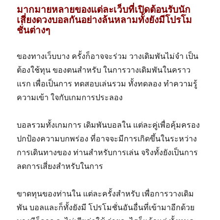
มากมายหลายของแต่ละเว็บที่เปิดต้อนรับนัก
เสี่ยงดวงบอลกันอย่างล้นหลามทั้งยังมีโปรโม
ชั่นต่างๆ
ของทางเว็บบาง ครั้งก็อาจจะร่วม วางเดิมพันไม่จำ เป็น
ต้องใช้ทุน ของตนสำหรับ ในการวางเดิมพันในคราว
แรก เพื่อเป็นการ ทดสอบเล่นรวม ทั้งทดลอง ทำความรู้
ความเข้า ใจกับเกมการประลอง
บอลรวมทั้งเกมการ เดิมพันบอลใน แต่ละคู่เพื่อคุ้มครอง
ปกป้องความบกพร่อง ที่อาจจะมีการเกิดขึ้นในระหว่าง
การเดินทางของ ท่านสำหรับการเล่น จริงทั้งยังเป็นการ
ลดการเสี่ยงสำหรับในการ
ขาดทุนของท่านใน แต่ละครั้งสำหรับ เพื่อการวางเดิม
พัน บอลและก็ทั้งยังมี โปรโมชั่นอันอื่นที่เข้ามาอีกด้วย