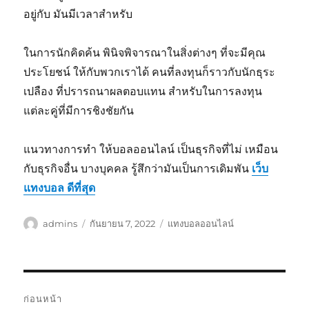
อยู่กับ มันมีเวลาสำหรับ
ในการนักคิดค้น พินิจพิจารณาในสิ่งต่างๆ ที่จะมีคุณ
ประโยชน์ ให้กับพวกเราได้ คนที่ลงทุนก็ราวกับนักธุระ
เปลือง ที่ปรารถนาผลตอบแทน สำหรับในการลงทุน
แต่ละคู่ที่มีการชิงชัยกัน
แนวทางการทำ ให้บอลออนไลน์ เป็นธุรกิจที่ไม่ เหมือน
กับธุรกิจอื่น บางบุคคล รู้สึกว่ามันเป็นการเดิมพัน
เว็บ
แทงบอล ดีที่สุด
ผู้
เขียน
หมวด
admins
กันยายน 7, 2022
แทงบอลออนไลน์
เขียน
เมื่อ
หมู่
เมนู
ก่อนหน้า