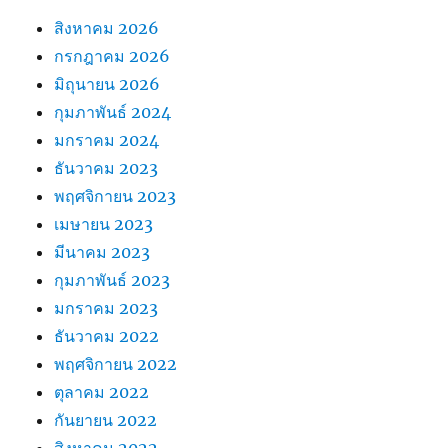
สิงหาคม 2026
กรกฎาคม 2026
มิถุนายน 2026
กุมภาพันธ์ 2024
มกราคม 2024
ธันวาคม 2023
พฤศจิกายน 2023
เมษายน 2023
มีนาคม 2023
กุมภาพันธ์ 2023
มกราคม 2023
ธันวาคม 2022
พฤศจิกายน 2022
ตุลาคม 2022
กันยายน 2022