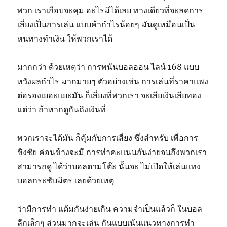
พวก เราเกือบจะคุม อะไรมิได้เลย ทางเดียวที่จะลดการ
เสี่ยงเป็นการเล่น แบบค้ากำไรน้อยๆ มันดูเหมือนเป็น
หนทางทำเงิน ให้พวกเราได้
มากกว่า ด้วยเหตุว่า การพนันบอลออน ไลน์ 168 แบบ
หวังผลกำไร มากมายๆ ตัวอย่างเช่น การเล่นที่ราคาแพง
ต่อรองเยอะแยะมัน ก็เสี่ยงที่พวกเรา จะเสียเงินเสียทอง
แต่ว่า ถ้าหากดูกันถึงเงินที่
พวกเราจะได้มัน ก็คุ้มกับการเสี่ยง ซึ่งสำหรับ เพื่อการ
ชิงชัย ค่อนข้างจะมี การทำคะแนนกันง่ายจนถึงพวกเรา
สามารถดู ได้ว่าบอลตามโต๊ะ นั้นจะ ไม่เปิดให้เล่นแทง
บอลกระชับมิตร เลยด้วยเหตุ
ว่ามีการทำ แต้มกันง่ายเกิน ความจำเป็นแล้วก็ ในบอล
ลีกเล็กๆ ส่วนมากจะเล่น กันแบบเน้นแนวทางการทำ