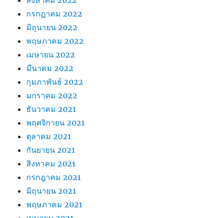
สิงหาคม 2022
กรกฎาคม 2022
มิถุนายน 2022
พฤษภาคม 2022
เมษายน 2022
มีนาคม 2022
กุมภาพันธ์ 2022
มกราคม 2022
ธันวาคม 2021
พฤศจิกายน 2021
ตุลาคม 2021
กันยายน 2021
สิงหาคม 2021
กรกฎาคม 2021
มิถุนายน 2021
พฤษภาคม 2021