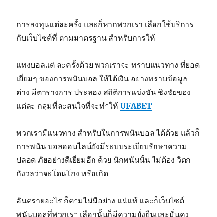
การลงทุนแต่ละครั้ง และก็หากพวกเรา เลือกใช้บริการ
กับเว็บไซต์ที่ ตามมาตรฐาน สำหรับการให้
แทงบอลแต่ ละครั้งด้วย พวกเราจะ ทราบแนวทาง ที่ยอด
เยี่ยมๆ ของการพนันบอล ให้ได้เงิน อย่างทราบข้อมูล
ต่าง มีตารางการ ประลอง สถิติการแข่งขัน ชิงชัยของ
แต่ละ กลุ่มที่ละสนใจที่จะทำให้
UFABET
พวกเรามีแนวทาง สำหรับในการพนันบอล ได้ด้วย แล้วก็
การพนัน บอลออนไลน์ยังมีระบบระเบียบรักษาความ
ปลอด ภัยอย่างดีเยี่ยมอีก ด้วย นักพนันนั้น ไม่ต้อง วิตก
กังวลว่าจะโดนโกง หรือเกิด
อันตรายอะไร ก็ตามไม่มีอย่าง แน่แท้ และก็เว็บไซต์
พนันบอลที่พวกเรา เลือกนั้นก็มีความยั่งยืนและมั่นคง