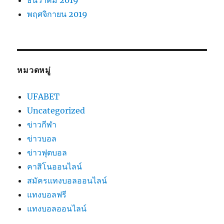
ธันวาคม 2019
พฤศจิกายน 2019
หมวดหมู่
UFABET
Uncategorized
ข่าวกีฬา
ข่าวบอล
ข่าวฟุตบอล
คาสิโนออนไลน์
สมัครแทงบอลออนไลน์
แทงบอลฟรี
แทงบอลออนไลน์