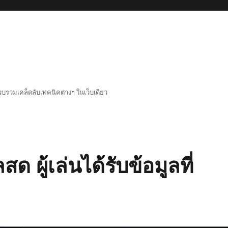
รวมเคล็ดลับเทคนิคต่างๆ ในเว็บเดียว
ู้เล่นได้รับข้อมูลที่