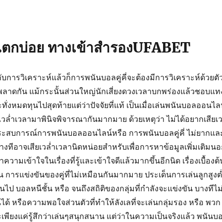
กบ่อย ทางเข้าสํารองUFABET
ับการวิเคราะห์แล้วก็การพนันบอลคู่คี่จะต้องมีการวิเคราะห์ด้วยตั
ดพลาดกัน แม้กระนั้นส่วนใหญ่นักเสี่ยงดวงเวลาบกพร่องแล้วชอบแท
ะทั่งหมดทุนไปสุดท้ายแต่ว่าปัจจัยที่แท้ เป็นเมื่อเล่นพนันบอลออนไล
ยเวล่ำเวลามาพินิจพิจารณากันมากมาย ด้วยเหตุว่า ไม่ได้อยากเสียเ
ประสบการณ์การพนันบอลออนไลน์หรือ การพนันบอลคู่คี่ ไม่ยากแล
บางทีอาจเสียเวล่ำเวลานิดหน่อยสำหรับเพื่อการหาข้อมูลเพิ่มเติมน
ำความเข้าใจในเรื่องที่รู้และเข้าใจดีแล้วมากขึ้นอีกนิด เรื่องเบื้องต้
น การแข่งขันของคู่ที่ไม่เหมือนกันมากมาย ประเด็นการเล่นลูกสูงต
ยนไป บอลหนีชั้น หรือ จนถึงสถิติของกลุ่มที่กำลังจะแข่งขัน บางทีไม
ป็นได้ หรือความพอใจส่วนตัวที่ทำให้ลังเลที่จะเล่นกลุ่มรอง หรือ พวก
ะเพียงแค่รู้สึกว่าเล่นๆสนุกสนาน แต่ว่าในความเป็นจริงแล้ว พนันบ