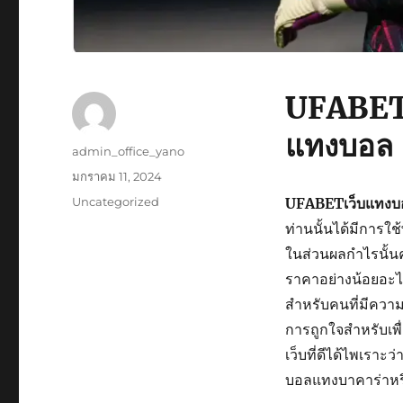
UFABETเ
แทงบอล
ผู้
admin_office_yano
เขียน
เขียน
มกราคม 11, 2024
เมื่อ
หมวด
Uncategorized
UFABETเว็บแทงบ
หมู่
ท่านนั้นได้มีการใ
ในส่วนผลกำไรนั้นค
ราคาอย่างน้อยอะไรม
สำหรับคนที่มีความ
การถูกใจสำหรับเพ
เว็บที่ดีได้ไพเรา
บอลแทงบาคาร่าหรือร