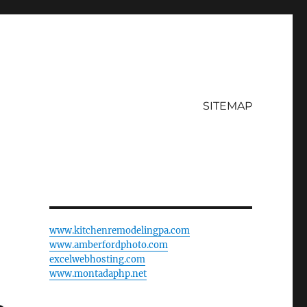
SITEMAP
www.kitchenremodelingpa.com
www.amberfordphoto.com
excelwebhosting.com
www.montadaphp.net