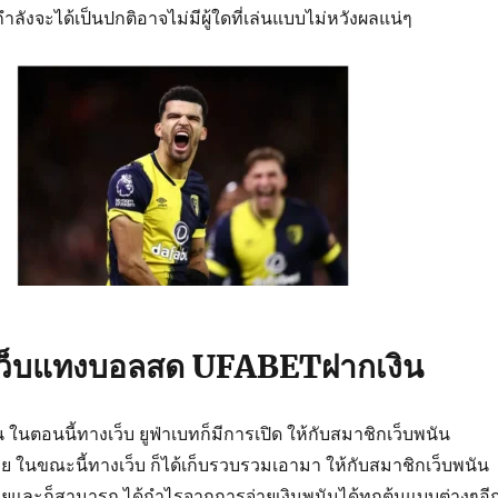
กำลังจะได้เป็นปกติอาจไม่มีผู้ใดที่เล่นแบบไม่หวังผลแน่ๆ
็บแทงบอลสด UFABETฝากเงิน
นตอนนี้ทางเว็บ ยูฟ่าเบทก็มีการเปิด ให้กับสมาชิกเว็บพนัน
่าย ในขณะนี้ทางเว็บ ก็ได้เก็บรวบรวมเอามา ให้กับสมาชิกเว็บพนัน
ง่ายและก็สามารถ ได้กำไรจากการจ่ายเงินพนันได้ทุกต้นแบบต่างๆอี