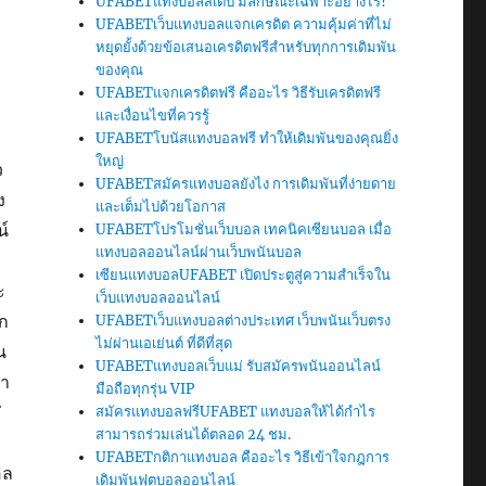
UFABETแทงบอลสเต็ป มีลักษณะเฉพาะอย่างไร?
UFABETเว็บแทงบอลแจกเครดิต ความคุ้มค่าที่ไม่
หยุดยั้งด้วยข้อเสนอเครดิตฟรีสำหรับทุกการเดิมพัน
ของคุณ
UFABETแจกเครดิตฟรี คืออะไร วิธีรับเครดิตฟรี
และเงื่อนไขที่ควรรู้
UFABETโบนัสแทงบอลฟรี ทำให้เดิมพันของคุณยิ่ง
ใหญ่
ว
UFABETสมัครแทงบอลยังไง การเดิมพันที่ง่ายดาย
ง
และเต็มไปด้วยโอกาส
น์
UFABETโปรโมชั่นเว็บบอล เทคนิคเซียนบอล เมื่อ
แทงบอลออนไลน์ผ่านเว็บพนันบอล
ว
เซียนแทงบอลUFABET เปิดประตูสู่ความสำเร็จใน
ะ
เว็บแทงบอลออนไลน์
อก
UFABETเว็บแทงบอลต่างประเทศ เว็บพนันเว็บตรง
ไม่ผ่านเอเย่นต์ ที่ดีที่สุด
น
UFABETแทงบอลเว็บแม่ รับสมัครพนันออนไลน์
่ำ
มือถือทุกรุ่น VIP
่
สมัครแทงบอลฟรีUFABET แทงบอลให้ได้กำไร
สามารถร่วมเล่นได้ตลอด 24 ชม.
UFABETกติกาแทงบอล คืออะไร วิธีเข้าใจกฎการ
อล
เดิมพันฟุตบอลออนไลน์