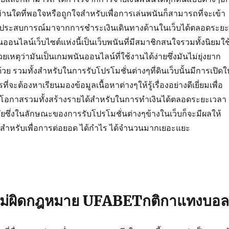
ท่านใดที่พอใจหรือถูกใจสำหรับเพื่อการเล่นพนันก็สามารถที่จะเข้า
บประสบการณ์มาจากการชำระเงินเดินทางด้านในเว็บได้ตลอดระยะ
นออนไลน์เว็บไซต์แห่งนี้เป็นเว็บพนันที่มีสมาชิกสนใจรวมทั้งนิยมใช
้วยเหตุว่ามันเป็นเกมพนันออนไลน์ที่ใช้งานได้ง่ายซึ่งมันไม่ยุ่งยาก
้วย รวมทั้งสำหรับในการรับโปรโมชั่นต่างๆที่ดินเว็บนั้นมีการเปิดให
่จะต้องหาเรียนมองข้อมูลเนื้อหาต่างๆให้รู้เรื่องอย่างดีเยี่ยมเพื่อ
ด้โอกาสรวมทั้งสร้างรายได้สำหรับในการทำเงินได้ตลอดระยะเวลา
สัยซึ่งในลักษณะของการรับโปรโมชั่นต่างๆข้างในเว็บก็จะมีผลให้
างสำหรับเพื่อการต่อยอด ได้กำไร ได้จำนวนมากเยอะแยะ
่ผิดกฎหมาย UFABETกติกาแทงบอล