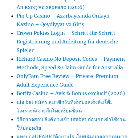
Ап вход на зеркало (2026)
Pin Up Casino – Azərbaycanda Onlayn
Kazino – Qeydiyyat və Giriş
Crown Pokies Login – Schritt‑für‑Schritt
Registrierung und Anleitung für deutsche
Spieler
Richard Casino No Deposit Codes – Payment
Methods, Speed & Claim Guide for Australia
OnlyFam Free Review – Private, Premium
Adult Experience Guide
Betify Casino – Avis & Bonus exclusif (2026)
ufa bet สมัคร สมาชิกรับทีเด็ดบอลเต็งล้มโต๊ะ
วิเคราะห์เจาะลึกโดยเซียนชั้นนำ
วิธีตรวจสอบ ลิงค์ทางเข้า ufabet ก่อนกดเข้าใช้งาน
ให้ปลอดภัย
แทงบอลUFABETดีอย่างไร เว็บพนันบอลถูกกฏหมาย