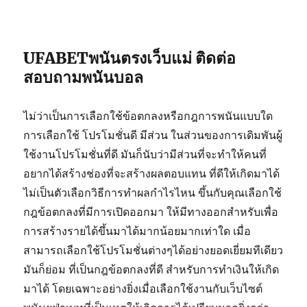
UFABETพนันตรงเว็บแม่ ติดต่อ
สอบถามพนันบอล
ไม่ว่าเป็นการเลือกใช้ข้อตกลงหรือกฎการพนันแบบใด
การเลือกใช้ โปรโมชั่นดี มีส่วน ในส่วนของการเดิมพันผู้
ใช้งานโปรโมชั่นที่ดี มันก็นับว่ามีส่วนที่จะทำให้คนที่
อยากได้สร้างช่องที่จะสร้างผลตอบแทน ที่ดีให้เกิดมาได้
ไม่เป็นตัวเลือกวิธีการทำผลกำไรไหน ขึ้นกับคุณเลือกใช้
กฎข้อตกลงที่มีการเปิดออกมา ให้มีทางออกสำหรับเพื่อ
การสร้างรายได้ขึ้นมาได้มากน้อยมากเท่าใด เมื่อ
สามารถเลือกใช้โปรโมชั่นต่างๆได้อย่างยอดเยี่ยมทีเดียว
มันก็ย่อม ที่เป็นกฎข้อตกลงที่ดี สำหรับการทำเงินให้เกิด
มาได้ โดยเฉพาะอย่างยิ่งเมื่อเลือกใช้งานกับเว็บไซต์