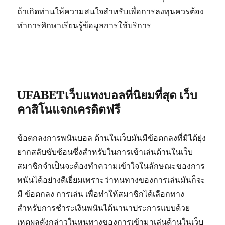
ถ้าเกิดท่านให้ความสนใจสำหรับเพื่อการลงทุนควรต้อง
ทำการศึกษาเรียนรู้ข้อมูลการใช้บริการ
UFABETเว็บแทงบอลที่นิยมที่สุด เว็บ
คาสิโนแจกเครดิตฟรี
ข้อตกลงการพนันบอล ด้านในเว็บมันมีข้อตกลงที่มิได้ยุ่ง
ยากสลับซับซ้อนซึ่งสำหรับในการเข้าเล่นด้านในเว็บ
สมาชิกจำเป็นจะต้องทำความเข้าใจในลักษณะของการ
พนันได้อย่างดีเยี่ยมเพราะว่าหนทางของการเล่นมันก็จะ
มี ข้อตกลง การเล่น เพื่อทำให้สมาชิกได้เลือกทาง
สำหรับการชำระเงินพนันได้นานาประการแบบด้วย
เหตุผลดังกล่าวในหนทางของการเข้ามาเล่นด้านในเว็บ