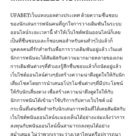
UFABETเว็บแทงบอลต่างประเทศ ด้วยความชื่นชอบ
ของนักเล่นการพนันคนที่ถูกใจการวางเดิมพันในระบบ
ออนไลน์ระยะเวลานี้ ทำให้เว็บไซต์พนันออนไลน์ก็เลย
เป็นที่ชื่นชอบและก็ชอบพอสำหรับคนทั่วๆไปแล้วก็
บุคคลคนที่รักสำหรับเพื่อการวางเดิมพันอยู่แล้ว เว้นแต่
นักการพนันจะได้สัมผัสกับความมากมายหลายของเกม
การเดิมพันต่างๆที่ตัวเองรู้สึกชื่นชอบแล้วก็ถนัดอยู่แล้ว
เว็บไซต์ออนไลน์ต่างๆยังสร้างความน่าดึงดูดใจให้กับนัก
เสี่ยงโชคโดยการนำเสนอโปรโมชั่นต่างๆที่มีประโยชน์
ให้กับนักเสี่ยงดวง เพื่อสร้างความน่าดึงดูดใจให้กับ
นักการพนันได้เข้ามาใช้บริการกับทางเว็บไซต์ แม้
กระนั้นที่เด่นชัดสำหรับนักเล่นการพนันที่ได้เคยสัมผัสกับ
เว็บไซต์พนันออนไลน์จะมองเห็นได้อย่างแจ่มแจ้งว่าการ
ลงทุนกับพนันออนไลน์นั้นสามารถลงทุนได้อย่าง
สม่ำเสมอ ไม่ว่าพวกเราจะว่างเวลาไหนหรือปรารถนา