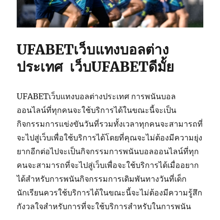
UFABETเว็บแทงบอลต่าง
ประเทศ เว็บUFABETดีมั้ย
UFABETเว็บแทงบอลต่างประเทศ​ การพนันบอล
ออนไลน์ที่ทุกคนจะใช้บริการได้ในขณะนี้จะเป็น
กิจกรรมการแข่งขันวันที่รวมทั้งเวลาทุกคนจะสามารถที่
จะไปสู่เว็บเพื่อใช้บริการได้โดยที่คุณจะไม่ต้องมีความยุ่ง
ยากอีกต่อไปจะเป็นกิจกรรมการพนันบอลออนไลน์ที่ทุก
คนจะสามารถที่จะไปสู่เว็บเพื่อจะใช้บริการได้เมื่ออยาก
ได้สำหรับการพนันกิจกรรมการเดิมพันทางวันที่เด็ก
นักเรียนควรใช้บริการได้ในขณะนี้จะไม่ต้องมีความรู้สึก
กังวลใจสำหรับการที่จะใช้บริการสำหรับในการพนัน