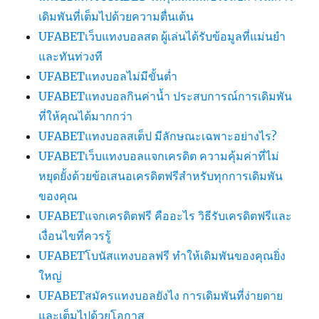
เดิมพันที่เต็มไปด้วยความตื่นเต้น
UFABETเว็บแทงบอลสด ผู้เล่นได้รับข้อมูลที่แม่นยำ
และทันท่วงที
UFABETแทงบอลไม่มีขั้นต่ำ
UFABETแทงบอลกินค่าน้ำ ประสบการณ์การเดิมพัน
ที่ให้คุณได้มากกว่า
UFABETแทงบอลสเต็ป มีลักษณะเฉพาะอย่างไร?
UFABETเว็บแทงบอลแจกเครดิต ความคุ้มค่าที่ไม่
หยุดยั้งด้วยข้อเสนอเครดิตฟรีสำหรับทุกการเดิมพัน
ของคุณ
UFABETแจกเครดิตฟรี คืออะไร วิธีรับเครดิตฟรีและ
เงื่อนไขที่ควรรู้
UFABETโบนัสแทงบอลฟรี ทำให้เดิมพันของคุณยิ่ง
ใหญ่
UFABETสมัครแทงบอลยังไง การเดิมพันที่ง่ายดาย
และเต็มไปด้วยโอกาส