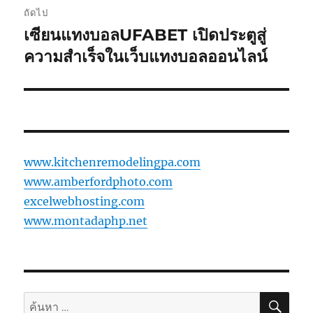
ถัดไป
เซียนแทงบอลUFABET เปิดประตูสู่
เรื่อง
ต่อ
ความสำเร็จในเว็บแทงบอลออนไลน์
ไป:
www.kitchenremodelingpa.com
www.amberfordphoto.com
excelwebhosting.com
www.montadaphp.net
ค้นห
ค้นหา: