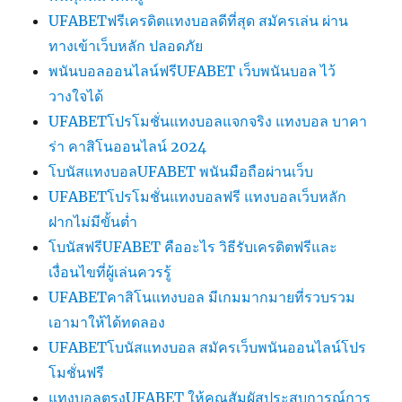
UFABETฟรีเครดิตแทงบอลดีที่สุด สมัครเล่น ผ่าน
ทางเข้าเว็บหลัก ปลอดภัย
พนันบอลออนไลน์ฟรีUFABET เว็บพนันบอล ไว้
วางใจได้
UFABETโปรโมชั่นแทงบอลแจกจริง แทงบอล บาคา
ร่า คาสิโนออนไลน์ 2024
โบนัสแทงบอลUFABET พนันมือถือผ่านเว็บ
UFABETโปรโมชั่นแทงบอลฟรี แทงบอลเว็บหลัก
ฝากไม่มีขั้นต่ำ
โบนัสฟรีUFABET คืออะไร วิธีรับเครดิตฟรีและ
เงื่อนไขที่ผู้เล่นควรรู้
UFABETคาสิโนแทงบอล มีเกมมากมายที่รวบรวม
เอามาให้ได้ทดลอง
UFABETโบนัสแทงบอล สมัครเว็บพนันออนไลน์โปร
โมชั่นฟรี
แทงบอลตรงUFABET ให้คุณสัมผัสประสบการณ์การ