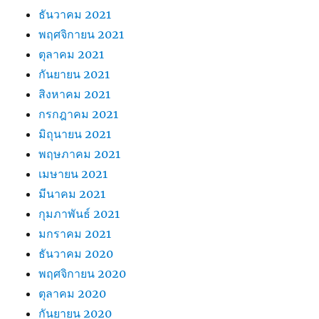
ธันวาคม 2021
พฤศจิกายน 2021
ตุลาคม 2021
กันยายน 2021
สิงหาคม 2021
กรกฎาคม 2021
มิถุนายน 2021
พฤษภาคม 2021
เมษายน 2021
มีนาคม 2021
กุมภาพันธ์ 2021
มกราคม 2021
ธันวาคม 2020
พฤศจิกายน 2020
ตุลาคม 2020
กันยายน 2020