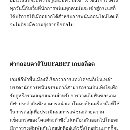
ออนไลน์ที่จะมีความรู้และมีความเข้าใจใช้บริการได้ใน
ทุกวันนี้กับเว็บที่นักการพนันทุกคนมันจะเข้าสู่กระแสก็
ใช้บริการได้เมื่ออยากได้สำหรับการพนันออนไลน์โดยที่
จะไม่ต้องมีความยุ่งยากอีกต่อไป
ฝากถอนคาสิโนUFABET เกมสล็อต
เกมส์กีฬาพื้นเมืองที่เรียกว่าการแทงโคชนก็เป็นเหล่า
บรรดานักการพนันธรรมดาก็สามารถร่วมบันเทิงใจเพื่อ
รับดูหรือร่วมสนุกสนานสำหรับการวางเดิมพันของเกม
กีฬาประจำถิ่นซึ่งสามารถนำเอาโคมาเป็นเครื่องมือที่ใช้
ในการต่อสู้เพื่อประเมินผลการแพ้ชนะด้วยความ
แข็งแกร่งของโคแต่ละตัวซึ่งไม่เหมือนกันออกไปโดยจะ
มีการวางเดิมพันกันโดยปกติอยู่แล้วซึ่งโดยส่วนมากก็จะ