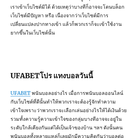
เราเข้าเว็บไซต์มิได้ ด้วยเหตุว่าบางทีก็อาจจะโดนบล็อก
เว็บไซต์มีปัญหา หรือ เนื่องจากว่าเว็บไซต์มีการ
เปลี่ยนแปลงปากทางเข้า แล้วก็พวกเราก็จะเข้าใช้งาน
ยากขึ้นในเว็บไซต์นั้น
UFABETโปร แทงบอลวันนี้
UFABET
พนันบอลอย่างไร เมื่อการพนันบอลออนไลน์
กับเว็บไซต์ที่ดีนั้นทำให้พวกเราจะต้องรู้จักทำความ
เข้าใจเพราะว่าพวกเราจะเลือกเล่นอย่างไรให้ได้เงินด้วย
รวมทั้งความรู้ความเข้าใจของกลุ่มบางทีอาจจะอยู่ใน
ระดับใกล้เคียงกันแต่ได้เป็นเจ้าของบ้าน ฯลฯ ดังนั้นคน
พนันบอลทั้งหลายแหล่ก็เลยมักมีความคิดกันว่าบอลต่อ