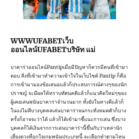
WWWUFABETเว็บ
ออนไลน์UFABETบริษัท แม่
บาคาร่าออนไลน์Pantipเมื่อมีปัญหาก็ควรมีคนที่เข้ามา
ตอบ สิ่งที่เข้ามาทำความเข้าใจในเว็บไซต์ Pantip ก็คือ
การเข้ามามองข้อเสนอแล้วก็ประสบการณ์ต่างๆของนัก
ปราชญ์ จะมีผลให้ทราบทัศนคติแล้วก็แนวคิดใหม่ๆของ
ผู้เคยเล่นพนันบาคาร่าจำนวนมาก ทั้งยังในทางดีแล้วก็
ในแง่ไม่ดีบางบุคคลเล่นบาคาร่าจนกระทั่งหมดตัวก็บาง
ครั้งก็อาจจะว่าได้ แล้วก็ได้เข้ามาชี้แนะการเล่น ซึ่งบาง
บุคคลก็ได้เงินจากการเล่นบาคาร่านี้ขึ้นกับว่าเหล่านัก
เสี่ยงดวงที่ถูกใจเกมพนันประเภทนี้ จะเลือกทำตามไหน