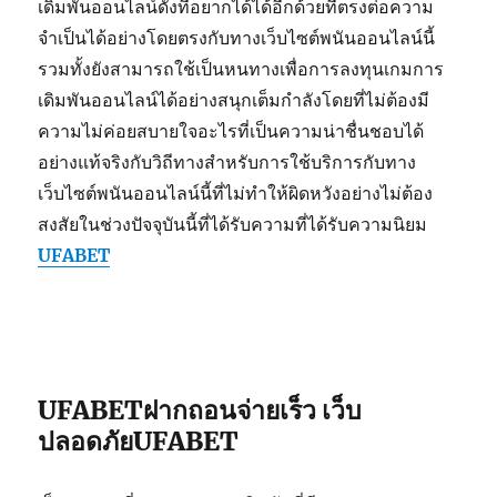
เดิมพันออนไลน์ดังที่อยากได้ได้อีกด้วยที่ตรงต่อความ
จำเป็นได้อย่างโดยตรงกับทางเว็บไซต์พนันออนไลน์นี้
รวมทั้งยังสามารถใช้เป็นหนทางเพื่อการลงทุนเกมการ
เดิมพันออนไลน์ได้อย่างสนุกเต็มกำลังโดยที่ไม่ต้องมี
ความไม่ค่อยสบายใจอะไรที่เป็นความน่าชื่นชอบได้
อย่างแท้จริงกับวิถีทางสำหรับการใช้บริการกับทาง
เว็บไซต์พนันออนไลน์นี้ที่ไม่ทำให้ผิดหวังอย่างไม่ต้อง
สงสัยในช่วงปัจจุบันนี้ที่ได้รับความที่ได้รับความนิยม
UFABET
UFABETฝากถอนจ่ายเร็ว เว็บ
ปลอดภัยUFABET