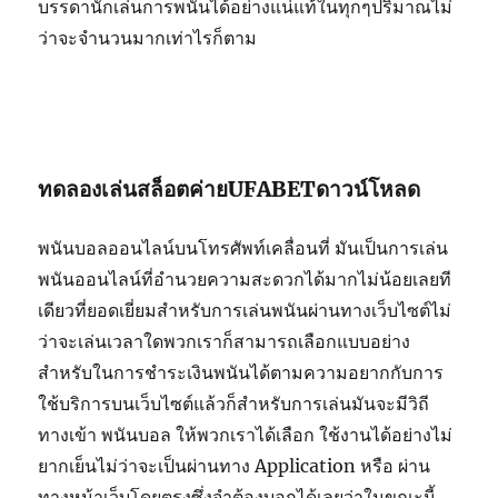
บรรดานักเล่นการพนันได้อย่างแน่แท้ในทุกๆปริมาณไม่
ว่าจะจำนวนมากเท่าไรก็ตาม
ทดลองเล่นสล็อตค่ายUFABETดาวน์โหลด
พนันบอลออนไลน์บนโทรศัพท์เคลื่อนที่ มันเป็นการเล่น
พนันออนไลน์ที่อำนวยความสะดวกได้มากไม่น้อยเลยที
เดียวที่ยอดเยี่ยมสำหรับการเล่นพนันผ่านทางเว็บไซต์ไม่
ว่าจะเล่นเวลาใดพวกเราก็สามารถเลือกแบบอย่าง
สำหรับในการชำระเงินพนันได้ตามความอยากกับการ
ใช้บริการบนเว็บไซต์แล้วก็สำหรับการเล่นมันจะมีวิถี
ทางเข้า พนันบอล ให้พวกเราได้เลือก ใช้งานได้อย่างไม่
ยากเย็นไม่ว่าจะเป็นผ่านทาง Application หรือ ผ่าน
ทางหน้าเว็บโดยตรงซึ่งจำต้องบอกได้เลยว่าในขณะนี้