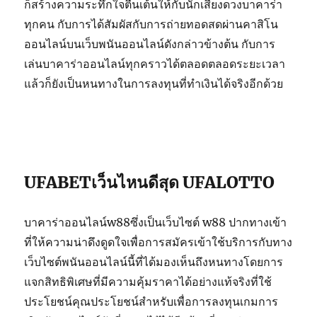
ก็สร้างความระทึกใจตื่นเต้นให้กับนักเสี่ยงดวงบาคาร่า
ทุกคน กับการได้สัมผัสกับการถ่ายทอดสดผ่านคาสิโน
ออนไลน์บนเว็บพนันออนไลน์ดังกล่าวข้างต้น กับการ
เล่นบาคาร่าออนไลน์ทุกคราวได้ตลอดตลอดระยะเวลา
แล้วก็ยังเป็นหนทางในการลงทุนที่ทำเงินได้จริงอีกด้วย
UFABETเว็นไหนดีสุด UFALOTTO
บาคาร่าออนไลน์w88ซึ่งเป็นเว็บไซต์ w88 ปากทางเข้า
ที่ให้ความน่าดึงดูดใจเพื่อการสมัครเข้าใช้บริการกับทาง
เว็บไซต์พนันออนไลน์นี้ที่ได้มองเห็นถึงหนทางโดยการ
แจกสิทธิพิเศษที่มีความคุ้มราคาได้อย่างแท้จริงที่ใช้
ประโยชน์คุณประโยชน์สำหรับเพื่อการลงทุนเกมการ