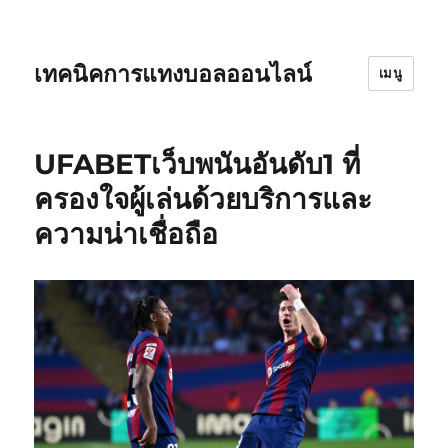
เทคนิคการแทงบอลออนไลน์
เมนู
UFABETเว็บพนันอันดับ1 ที่
ครองใจผู้เล่นด้วยบริการและ
ความน่าเชื่อถือ