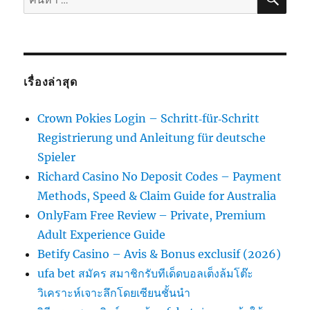
เรื่องล่าสุด
Crown Pokies Login – Schritt‑für‑Schritt
Registrierung und Anleitung für deutsche
Spieler
Richard Casino No Deposit Codes – Payment
Methods, Speed & Claim Guide for Australia
OnlyFam Free Review – Private, Premium
Adult Experience Guide
Betify Casino – Avis & Bonus exclusif (2026)
ufa bet สมัคร สมาชิกรับทีเด็ดบอลเต็งล้มโต๊ะ
วิเคราะห์เจาะลึกโดยเซียนชั้นนำ