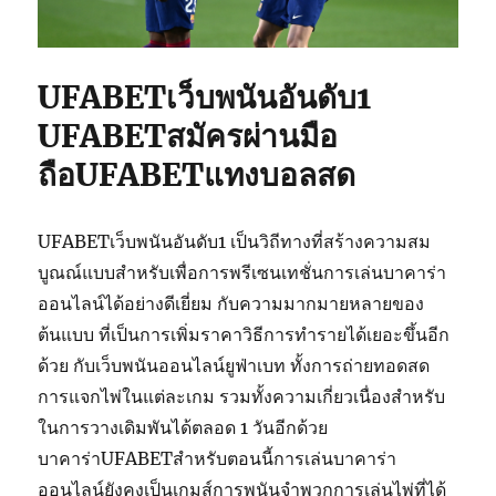
UFABETเว็บพนันอันดับ1
UFABETสมัครผ่านมือ
ถือUFABETแทงบอลสด
UFABETเว็บพนันอันดับ1 เป็นวิถีทางที่สร้างความสม
บูณณ์แบบสำหรับเพื่อการพรีเซนเทชั่นการเล่นบาคาร่า
ออนไลน์ได้อย่างดีเยี่ยม กับความมากมายหลายของ
ต้นแบบ ที่เป็นการเพิ่มราคาวิธีการทำรายได้เยอะขึ้นอีก
ด้วย กับเว็บพนันออนไลน์ยูฟ่าเบท ทั้งการถ่ายทอดสด
การแจกไพ่ในแต่ละเกม รวมทั้งความเกี่ยวเนื่องสำหรับ
ในการวางเดิมพันได้ตลอด 1 วันอีกด้วย
บาคาร่าUFABETสำหรับตอนนี้การเล่นบาคาร่า
ออนไลน์ยังคงเป็นเกมส์การพนันจำพวกการเล่นไพ่ที่ได้