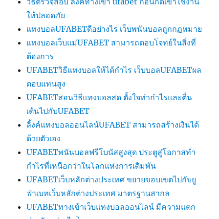
วิธีตรวจสอบ ลิงค์ทางเข้า ufabet ก่อนกดเข้าใช้งาน
ให้ปลอดภัย
แทงบอลUFABETดีอย่างไร เว็บพนันบอลถูกกฏหมาย
แทงบอลเว็บแม่UFABET สามารถตอบโจทย์ในสิ่งที่
ต้องการ
UFABETวิธีแทงบอลให้ได้กำไร เว็บบอลUFABETผล
ตอบแทนสูง
UFABETสอนวิธีแทงบอลสด ตั้งใจทำกำไรและตื่น
เต้นไปกับUFABET
ลิ้งค์แทงบอลออนไลน์UFABET สามารถสร้างเงินได้
ด้วยตัวเอง
UFABETพนันบอลฟรีโบนัสสูงสุด ประตูสู่โอกาสทำ
กำไรที่เหนือกว่าในโลกแห่งการเดิมพัน
UFABETเว็บหลักต่างประเทศ ขยายขอบเขตไปกับยู
ฟ่าเบทเว็บหลักต่างประเทศ มาตรฐานสากล
UFABETทางเข้าเว็บแทงบอลออนไลน์ มีความแตก