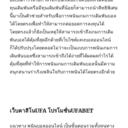
ทุนเดิมพันหรือมีทุนเดิมพันที่น้อยก็สามารถนำสิทธิพิเศษ
นี้มาเป็นตัวช่วยสำหรับเพื่อการพนันเกมการเดิมพันบอล
ได้โดยตรงเพื่อทำให้สามารถต่อยอดการลงทุนได้
โดยตรงแล้วก็ยังเป็นเหตุให้สามารถเข้าถึงเกมการเดิม
พันบอลได้คุ้มที่สุดอีกด้วยที่เว็บไซต์แทงบอลออนไลน์
ก็ได้ปรับปรุงโดยตลอดไม่ว่าจะเป็นแบบการพนันเกมการ
เดิมพันบอลซึ่งสามารถเข้าถึงได้ง่ายที่ได้ผลผลกำไรได้
คุ้มที่สุดที่ทำให้การพนันเกมการเดิมพันบอลนั้นมีความ
สนุกสนานร่าเริงเพลินใจกับการพนันได้โดยตรงอีกด้วย
เว็บคาสิโนUFA โปรโมชั่นUFABET
แนวทาง พนันบอลออนไลน์ เป็นขั้นตอนรวมทั้งหนทาง