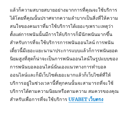
แล้วก็ความสบายสบายอย่างมากการที่คุณจะใช้บริการ
ได้โดยที่คุณนั้นปราศจากความลำบากเป็นสิ่งที่ให้ความ
สนใจของคนเราที่มาใช้บริการได้เยอะๆเพราะเหตุว่า
ตั้งแต่การพนันนั้นมีการให้บริการก็มีนักพนันมากขึ้น
สำหรับการที่จะใช้บริการการพนันออนไลน์ การพนัน
เดี๋ยวนี้มีเยอะแยะนานาประการแบบแล้วก็การพนันยอด
นิยมสูงที่สุดก็น่าจะเป็นการพนันออนไลน์ในรูปแบบของ
การพนันบอลออนไลน์นั่นเองแนวทางการทำบอล
ออนไลน์และก็มีเว็บไซต์เยอะมากแล้วก็เว็บไซต์ที่ให้
บริการอยู่ในช่วงเวลานี้ที่ทุกคนนั้นจะสามารถที่จะใช้
บริการได้ตามความนิยมหรือตามความ สมควรของคุณ
สำหรับเพื่อการที่จะใช้บริการ
UFABET เว็บตรง