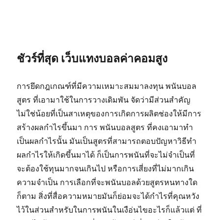
ชัวร์ที่สุด เว็บแทงบอลค่าคอมสูง
การยึดกฎเกณฑ์ที่มีความเหมาะสมมาลงทุน พนันบอล
สูตร ที่เอามาใช้ในการวางเดิมพัน จัดว่ามีส่วนสำคัญ
ไม่ใช่น้อยที่เป็นสาเหตุของการเกิดการผลิตช่องให้มีการ
สร้างผลกำไรขึ้นมา การ พนันบอลสูตร ที่คงเอามาทำ
เป็นผลกำไรนั้น มันเป็นสูตรที่สามารถตอบปัญหาวิธีทำ
ผลกำไรให้เกิดขึ้นมาได้ ก็เป็นการพนันที่จะไม่จำเป็นที่
จะต้องใช้ทุนมากจนเกินไป หรือการเสี่ยงที่ไม่มากเกิน
ความจำเป็น การเลือกที่จะพนันบอลด้วยสูตรหนทางใด
ก็ตาม สิ่งที่สื่อความหมายมันก็ย่อมจะได้กำไรที่คุณหวัง
ไว้ในส่วนสำหรับในการพนันในเงือ่นไขอะไรก็แล้วแต่ ที่