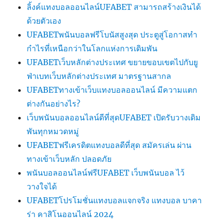
ลิ้งค์แทงบอลออนไลน์UFABET สามารถสร้างเงินได้
ด้วยตัวเอง
UFABETพนันบอลฟรีโบนัสสูงสุด ประตูสู่โอกาสทำ
กำไรที่เหนือกว่าในโลกแห่งการเดิมพัน
UFABETเว็บหลักต่างประเทศ ขยายขอบเขตไปกับยู
ฟ่าเบทเว็บหลักต่างประเทศ มาตรฐานสากล
UFABETทางเข้าเว็บแทงบอลออนไลน์ มีความแตก
ต่างกันอย่างไร?
เว็บพนันบอลออนไลน์ดีที่สุดUFABET เปิดรับวางเดิม
พันทุกหมวดหมู่
UFABETฟรีเครดิตแทงบอลดีที่สุด สมัครเล่น ผ่าน
ทางเข้าเว็บหลัก ปลอดภัย
พนันบอลออนไลน์ฟรีUFABET เว็บพนันบอล ไว้
วางใจได้
UFABETโปรโมชั่นแทงบอลแจกจริง แทงบอล บาคา
ร่า คาสิโนออนไลน์ 2024