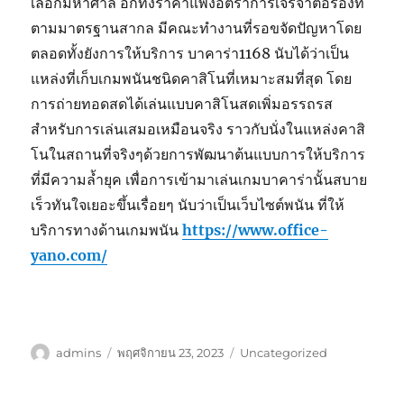
เลือกมหาศาล อีกทั้งราคาแพงอัตราการเจรจาต่อรองที่
ตามมาตรฐานสากล มีคณะทำงานที่รอขจัดปัญหาโดย
ตลอดทั้งยังการให้บริการ บาคาร่า1168 นับได้ว่าเป็น
แหล่งที่เก็บเกมพนันชนิดคาสิโนที่เหมาะสมที่สุด โดย
การถ่ายทอดสดได้เล่นแบบคาสิโนสดเพิ่มอรรถรส
สำหรับการเล่นเสมอเหมือนจริง ราวกับนั่งในแหล่งคาสิ
โนในสถานที่จริงๆด้วยการพัฒนาต้นแบบการให้บริการ
ที่มีความล้ำยุค เพื่อการเข้ามาเล่นเกมบาคาร่านั้นสบาย
เร็วทันใจเยอะขึ้นเรื่อยๆ
นับว่าเป็นเว็บไซต์พนัน ที่ให้
บริการทางด้านเกมพนัน
https://www.office-
yano.com/
ผู้
เขียน
หมวด
admins
พฤศจิกายน 23, 2023
Uncategorized
เขียน
เมื่อ
หมู่