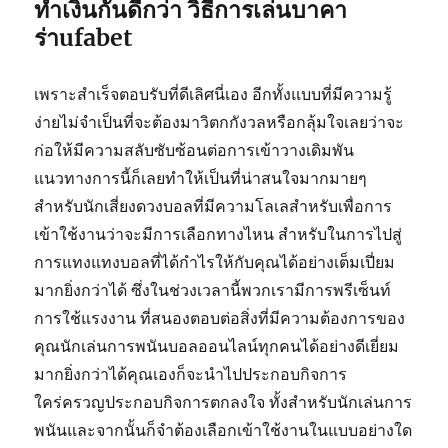
ทำเงินกันดีกว่า วิธีการเล่นบาคา
ร่าufabet
เพราะสำเร็จตอบรับที่ดีเลิศนี่เอง อีกทั้งแบบที่มีความรู้
ง่ายไม่จำเป็นที่จะต้องมาวิตกกังวลหรือกลุ้มใจเลยว่าจะ
ก่อให้มีความสลับซับซ้อนต่อการเข้าวางเดิมพัน
แนวทางการนี้ก็เลยทำให้เป็นที่น่าสนใจมากมายๆ
สำหรับนักเสี่ยงดวงบอลที่มีความโลเลสำหรับเพื่อการ
เข้าใช้งานว่าจะมีการเลือกทางไหน สำหรับในการไปสู่
การแทงแทงบอลที่ได้กำไรให้กับคุณได้อย่างเต็มเปี่ยม
มากยิ่งกว่าได้ ซึ่งในช่วงเวลานี้พวกเรามีการพรีเซ็นท์
การใช้แรงงาน ที่สนองตอบต่อสิ่งที่มีความต้องการของ
คุณนักเล่นการพนันบอลออนไลน์ทุกคนได้อย่างดีเยี่ยม
มากยิ่งกว่าได้คุณเองก็จะนำไปประกอบกิจการ
ใคร่ครวญประกอบกิจการตกลงใจ ทั้งสำหรับนักเล่นการ
พนันและจากนั้นก็จำต้องเลือกเข้าใช้งานในแบบอย่างใด