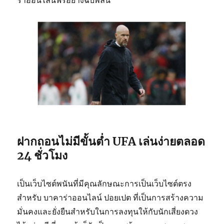
ร่าออนไลน์ฟรีอย่างฉับพลัน
ฝากถอนไม่มีขั้นต่ำ UFA เล่นง่ายตลอด
24 ชั่วโมง
เป็นเว็บไซต์พนันที่มีคุณลักษณะการเป็นเว็บไซต์ตรง
สำหรับ บาคาร่าออนไลน์ ปอยเปต ที่เป็นการสร้างความ
มั่นคงและยั่งยืนสำหรับในการลงทุนให้กับนักเสี่ยงดวง