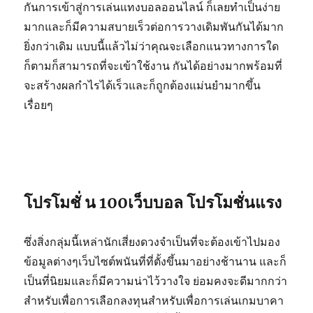
กันการเข้าสู่การเล่นแทงบอลออนไลน์ ก็เลยทำเป็นง่าย
มากและก็มีความสบายเร็วต่อการวางเดิมพันกันได้มาก
ยิ่งกว่าเดิม แบบนี้แล้วไม่ว่าคุณจะเลือกแนวทางการใด
ก็ตามก็สามารถที่จะเข้าใช้งาน กันได้อย่างมากพร้อมที่
จะสร้างผลกำไรได้เร็วและก็ถูกต้องแม่นยำมากขึ้น
เรื่อยๆ
โปรโมชั่ น 100เว็บบอล โปรโมชั่นแรง
ซึ่งสิ่งกลุ่มนี้เหล่านักเสี่ยงดวงจำเป็นที่จะต้องเข้าไปมอง
ข้อมูลต่างๆเว็บไซต์พนันที่ที่ตั้งขึ้นมาอย่างช้านาน และก็
เป็นที่นิยมและก็มีความน่าไว้วางใจ ย่อมคงจะดีมากกว่า
สำหรับเพื่อการเลือกลงทุนสำหรับเพื่อการเล่นเกมบาคา