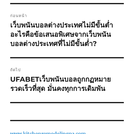
เมนู
ก่อนหน้า
นำทาง
เว็บพนันบอลต่างประเทศไม่มีขั้นต่ำ
เรื่อง
ก่อน
อะไรคือข้อเสนอพิเศษจากเว็บพนัน
เรื่อง
หน้า:
บอลต่างประเทศที่ไม่มีขั้นต่ำ?
ถัดไป
UFABETเว็บพนันบอลถูกกฏหมาย
เรื่อง
ต่อ
รวดเร็วที่สุด มั่นคงทุกการเดิมพัน
ไป:
www.kitchenremodelingpa.com