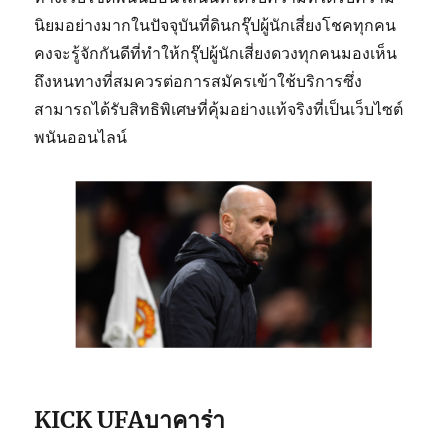
นิยมอย่างมากในปัจจุบันที่ดินกรุ๊ปผู้นักเสี่ยงโชคทุกคน
คงจะรู้จักกันดีที่ทำให้กรุ๊ปผู้นักเสี่ยงดวงทุกคนมองเห็น
ถึงหนทางที่สมควรต่อการสมัครเข้าใช้บริการซึ่ง
สามารถได้รับสิทธิพิเศษที่คุ้มอย่างแท้จริงที่เป็นเว็บไซต์
พนันออนไลน์
KICK UFAบาคาร่า