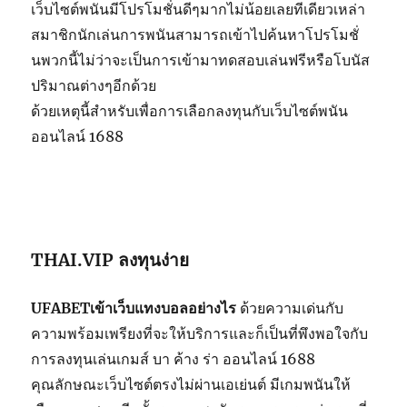
เว็บไซต์พนันมีโปรโมชั่นดีๆมากไม่น้อยเลยทีเดียวเหล่า
สมาชิกนักเล่นการพนันสามารถเข้าไปค้นหาโปรโมชั่
นพวกนี้ไม่ว่าจะเป็นการเข้ามาทดสอบเล่นฟรีหรือโบนัส
ปริมาณต่างๆอีกด้วย
ด้วยเหตุนี้สำหรับเพื่อการเลือกลงทุนกับเว็บไซต์พนัน
ออนไลน์ 1688
THAI.VIP ลงทุนง่าย
UFABETเข้าเว็บแทงบอลอย่างไร
ด้วยความเด่นกับ
ความพร้อมเพรียงที่จะให้บริการและก็เป็นที่พึงพอใจกับ
การลงทุนเล่นเกมส์ บา ค้าง ร่า ออนไลน์ 1688
คุณลักษณะเว็บไซต์ตรงไม่ผ่านเอเย่นต์ มีเกมพนันให้