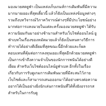
มองมวยสดยูฟ่า เป็นแหล่งเก็บเกมส์การเดิมพันที่มีความ
มากมายเยอะที่สุดเดี๋ยวนี้ แล้วก็ยังเป็นแหล่งข้อมูลต่างๆ
รวมถึงบทวิจารณ์วิภาควิจารณ์ต่างๆที่มีประโยชน์อย่าง
มากต่อการแทงมวยในแต่ละครั้งมองมวยสดยูฟ่า ได้รับ
ความนิยมกันมาอย่างช้านานสำหรับเว็บไซต์ออนไลน์ ยู
ฟ่าเบทในเรื่องของหมัดมวยแล้วก็ยังเป็นหนทางวิธีการ
ทำรายได้อย่างดีเยี่ยมที่สุดขณะนี้อีกด้วยและก็ผล
ตอบแทนที่คุ้มต่อการลงทุนเยอะที่สุดอีกด้วยมวยสดยูฟ่า
เป็นการเข้าถึงความจำเป็นของนักการพนันได้อย่างดี
เยี่ยม สำหรับเว็บไซต์ออนไลน์ยูฟ่าเบท อีกทั้งในเรื่อง
เกี่ยวกับการรับดูเกมการเดิมพันมวยที่มีสะสมไว้ภาย
เว็บไซต์และก็สามารถเสนอออกมาได้อย่างตรงต่อความ
อยากได้เป็นอย่างยิ่งนักเล่นการพนันที่ได้ทั้งยังอรรถรส
สำหรับในการรับดู