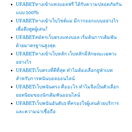
UFABETทางเข้าแทงบอลฟรี ได้รับความปลอดภัยกัน
แบบ 100%
UFABETทางเข้าเว็บไซต์แม่ มีการออกแบบอย่างไร
เพื่อดึงดูดผู้เล่น?
UFABETสมัครเว็บตรงแทงบอล เริ่มต้นการเดิมพัน
ด้วยมาตรฐานสูงสุด
UFABETทางเข้าเว็บหลัก เว็บหลักมีลักษณะเฉพาะ
อย่างไร
UFABETเว็บตรงที่ดีที่สุด ทำไมต้องเลือกยูฟ่าเบท
สำหรับการพนันบอลออนไลน์
UFABETเว็บพนันตรง คืออะไร ทำไมจึงเป็นตัวเลือก
ยอดนิยมของนักเดิมพันออนไลน์
UFABETเว็บพนันอันดับ1 ที่ครองใจผู้เล่นด้วยบริการ
และความน่าเชื่อถือ