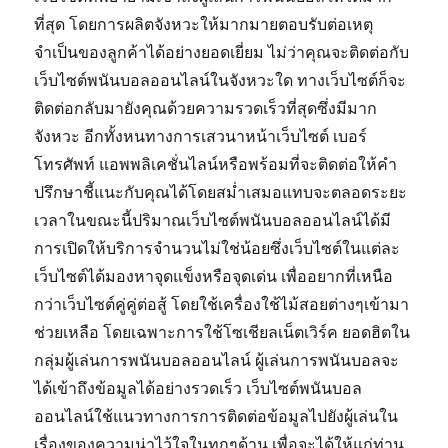
ที่สุด โดยการผลิตจังหวะให้มากมายตอบรับต่อเหตุ
จำเป็นของลูกค้าได้อย่างยอดเยี่ยม ไม่ว่าคุณจะติดต่อกับ
เว็บไซต์พนันบอลออนไลน์ในจังหวะใด ทางเว็บไซต์ก็จะ
ติดต่อกลับมายังคุณด้วยความรวดเร็วที่สุดซึ่งมีมาก
จังหวะ อีกทั้งหนทางการเสวนาหน้าเว็บไซต์ เบอร์
โทรศัพท์ แอพพลิเคชั่นไลน์หรือพร้อมที่จะติดต่อให้คำ
ปรึกษาชี้แนะกับคุณได้โดยสม่ำเสมอแทบจะตลอดระยะ
เวลาในขณะนี้ปริมาณเว็บไซต์พนันบอลออนไลน์ได้มี
การเปิดให้บริการจำนวนไม่ใช่น้อยซึ่งเว็บไซต์ในแต่ละ
เว็บไซต์ได้มองหาจุดแข็งหรือจุดเด่น เพื่ออยากที่เหนือ
กว่าเว็บไซต์คู่คู่ต่อสู้ โดยใช้เครื่องใช้ไม้สอยต่างๆเข้ามา
ช่วยเหลือ โดยเฉพาะการใช้โซเชียลเน็ตเวิร์ค ยอดฮิตใน
กลุ่มผู้เล่นการพนันบอลออนไลน์ ผู้เล่นการพนันบอลจะ
ได้เข้าถึงข้อมูลได้อย่างรวดเร็ว เว็บไซต์พนันบอล
ออนไลน์ใช้แนวทางการการติดต่อข้อมูลไปยังผู้เล่นใน
เรื่องของความน่าไว้ใจในทุกๆด้าน เพื่อจะได้ให้แก่ท่าน