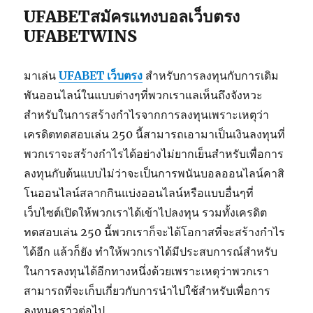
UFABETสมัครแทงบอลเว็บตรง
UFABETWINS
มาเล่น
UFABET เว็บตรง
สำหรับการลงทุนกับการเดิม
พันออนไลน์ในแบบต่างๆที่พวกเราแลเห็นถึงจังหวะ
สำหรับในการสร้างกำไรจากการลงทุนเพราะเหตุว่า
เครดิตทดสอบเล่น 250 นี้สามารถเอามาเป็นเงินลงทุนที่
พวกเราจะสร้างกำไรได้อย่างไม่ยากเย็นสำหรับเพื่อการ
ลงทุนกับต้นแบบไม่ว่าจะเป็นการพนันบอลออนไลน์คาสิ
โนออนไลน์สลากกินแบ่งออนไลน์หรือแบบอื่นๆที่
เว็บไซต์เปิดให้พวกเราได้เข้าไปลงทุน รวมทั้งเครดิต
ทดสอบเล่น 250 นี้พวกเราก็จะได้โอกาสที่จะสร้างกำไร
ได้อีก แล้วก็ยัง ทำให้พวกเราได้มีประสบการณ์สำหรับ
ในการลงทุนได้อีกทางหนึ่งด้วยเพราะเหตุว่าพวกเรา
สามารถที่จะเก็บเกี่ยวกับการนำไปใช้สำหรับเพื่อการ
ลงทุนคราวต่อไป