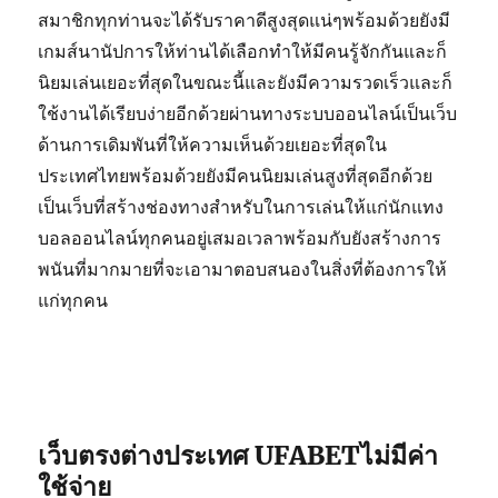
สมาชิกทุกท่านจะได้รับราคาดีสูงสุดแน่ๆพร้อมด้วยยังมี
เกมส์นานัปการให้ท่านได้เลือกทำให้มีคนรู้จักกันและก็
นิยมเล่นเยอะที่สุดในขณะนี้และยังมีความรวดเร็วและก็
ใช้งานได้เรียบง่ายอีกด้วยผ่านทางระบบออนไลน์เป็นเว็บ
ด้านการเดิมพันที่ให้ความเห็นด้วยเยอะที่สุดใน
ประเทศไทยพร้อมด้วยยังมีคนนิยมเล่นสูงที่สุดอีกด้วย
เป็นเว็บที่สร้างช่องทางสำหรับในการเล่นให้แก่นักแทง
บอลออนไลน์ทุกคนอยู่เสมอเวลาพร้อมกับยังสร้างการ
พนันที่มากมายที่จะเอามาตอบสนองในสิ่งที่ต้องการให้
แก่ทุกคน
เว็บตรงต่างประเทศ UFABETไม่มีค่า
ใช้จ่าย