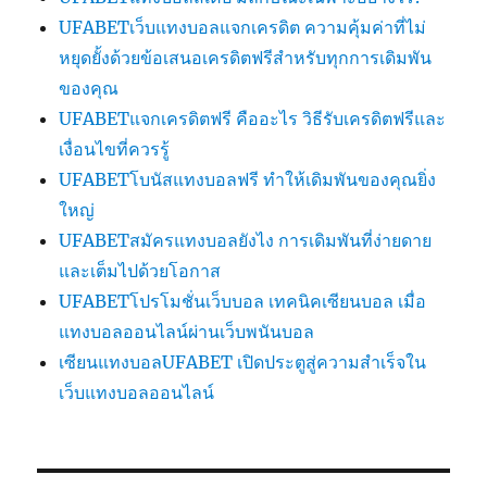
UFABETเว็บแทงบอลแจกเครดิต ความคุ้มค่าที่ไม่
หยุดยั้งด้วยข้อเสนอเครดิตฟรีสำหรับทุกการเดิมพัน
ของคุณ
UFABETแจกเครดิตฟรี คืออะไร วิธีรับเครดิตฟรีและ
เงื่อนไขที่ควรรู้
UFABETโบนัสแทงบอลฟรี ทำให้เดิมพันของคุณยิ่ง
ใหญ่
UFABETสมัครแทงบอลยังไง การเดิมพันที่ง่ายดาย
และเต็มไปด้วยโอกาส
UFABETโปรโมชั่นเว็บบอล เทคนิคเซียนบอล เมื่อ
แทงบอลออนไลน์ผ่านเว็บพนันบอล
เซียนแทงบอลUFABET เปิดประตูสู่ความสำเร็จใน
เว็บแทงบอลออนไลน์