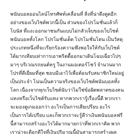
พนันบอลออนไลน์โทรศัพท์เคลื่อนที่ สิ่งที่น่าดึงดูดอีก
อย่างของเว็บไซต์พวกนี้เป็น ส่วนของโปรโมชั่นแล้วก็
โบนัส ที่แงะออกมาชนกันแบบไม่กลัวเจ็บของเว็บไซต์
พนันบอลทั้งโลก โปรโมชั่นเด็ด โปรโมชั่นโดน เป็นวัสดุ
ประเภทหนึ่งที่จะเรียกร้องความพึงพอใจให้กับเว็บไซต์
ได้มากเทียบเท่าการเอาพริตตี้ออกมาเดินโฉบเฉี่ยวไปๆ
มาๆ บริเวณรถยนต์หรู ในงานมอเตอร์โชว์ จำนวนมาก
โปรที่ดีเยี่ยมที่สุด ชอบมีเอาไว้เพื่อต้อนรับสมาชิกใหม่อยู่
เป็นประจำ โน่นเป็นความจริงของเว็บไซต์พนันบอลทั้ง
โลก เนื่องจากทุกเว็บไซต์นับว่าไม่ใช่ข้อผิดพลาดของคน
แทงหรือเว็บไซต์รับแทง หากพวกเรารู้เรื่องนี้ดี พวกเรา
จะมองดูเกมออกว่า อะไรเป็นการเสียเปรียบ อะไร
เป็นการได้เปรียบ และก็พวกเราจะรู้ดีว่าเงินพนันบอลฟรี
นี้สามารถสร้างอะไรได้มากมายกว่าที่พวกเราคิด พวก
เราน่าจะดีอกดีใจที่เงินปริมาณนี้มันสามารถสร้างผล