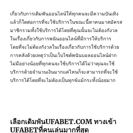
เกี่ยวกับการเดิมพันออนไลน์ให้ทุกคนจะมีความบันเทิง
แล้วก็ใดต่อการที่จะใช้บริการในขณะนี้หาคนมาสมัครส
มาชิกรวมทั้งใช้บริการได้โดยที่คุณนั้นจะไม่ต้องกังวล
ในเรื่องเกี่ยวกับการพนันออนไลน์ที่มีการให้บริการ
โดยที่จะไม่ต้องกังวลในเรื่องเกี่ยวกับการใช้บริการด้วย
การคลังด้วยเหตุว่าเป็นเว็บไซต์พนันบอลออนไลน์ฝาก
ไม่มีอย่างน้อยที่ทุกคนจะใช้บริการได้ไม่ว่าคุณจะใช้
บริการด้วยจำนวนเงินมากแค่ไหนก็จะสามารถที่จะใช้
บริการได้โดยที่จะไม่ต้องเป็นทุกข์แม้กระทั้งน้อยมาก
เลือกเดิมพันUFABET.COM ทางเข้า
UFABETที่คนเล่นมากที่สุด