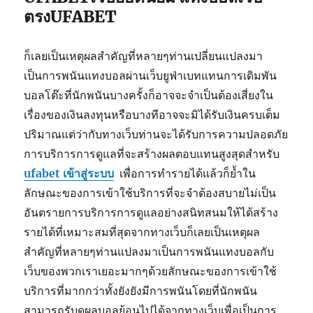
ตรงUFABET
ก็เลยเป็นเหตุผลสำคัญที่หลายๆท่านเปลี่ยนแปลงมา
เป็นการพนันแทงบอลผ่านเว็บยูฟ่าเบทแทนการเดิมพัน
บอลโต๊ะที่นักพนันบางครั้งก็อาจจะจำเป็นต้องเสี่ยงใน
เรื่องของเงินลงทุนหรือบางทีอาจจะมิได้รับเงินครบเต็ม
ปริมาณแต่ว่ากับทางเว็บท่านจะได้รับการความปลอดภัย
การบริการการดูแลที่จะสร้างผลตอบแทนสูงสุดสำหรับ
ufabet เข้าสู่ระบบ
เพื่อการทำรายได้แล้วก็ย้ำใน
ลักษณะของการเข้าใช้บริการที่จะจำต้องสบายไม่เป็น
อันตรายการบริการการดูแลอย่างสนิทสนมให้ได้สร้าง
รายได้ที่เหมาะสมที่สุดจากทางเว็บก็เลยเป็นเหตุผล
สำคัญที่หลายๆท่านแปลงมาเป็นการพนันแทงบอลกับ
เว็บของพวกเราเยอะมากๆด้วยลักษณะของการเข้าใช้
บริการที่มากกว่าทั้งยังยังมีการพนันโดยที่นักพนัน
สามารถรับดูผลบอลย้อนไปได้จากทางเว็บเพื่อเป็นการ