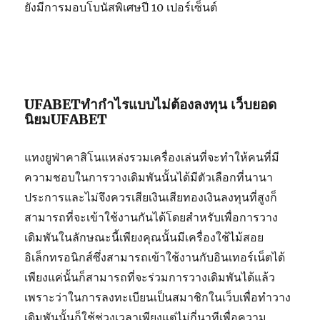
ยังมีการมอบโบนัสพิเศษปี 10 เปอร์เซ็นต์
UFABETทำกำไรแบบไม่ต้องลงทุน เว็บยอด
นิยมUFABET
แทงยูฟ่าคาสิโนแหล่งรวมเครื่องเล่นที่จะทำให้คนที่มี
ความชอบในการวางเดิมพันนั้นได้มีตัวเลือกที่นานา
ประการและไม่จึงควรเสียเงินเสียทองเงินลงทุนที่สูงก็
สามารถที่จะเข้าใช้งานกันได้โดยสำหรับเพื่อการวาง
เดิมพันในลักษณะนี้เพียงคุณนั้นมีเครื่องใช้ไม้สอย
อิเล็กทรอนิกส์ซึ่งสามารถเข้าใช้งานกับอินเทอร์เน็ตได้
เพียงแค่นั้นก็สามารถที่จะร่วมการวางเดิมพันได้แล้ว
เพราะว่าในการลงทะเบียนเป็นสมาชิกในเว็บเพื่อทำวาง
เดิมพันนั้นก็ใช้ช่วงเวลาเพียงแต่ไม่กี่นาทีเพื่อความ