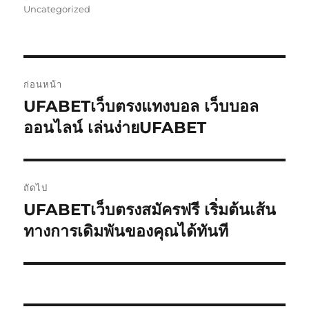
เขียน
เมื่อ
หมู่
Uncategorized
เมนู
ก่อนหน้า
นำทาง
UFABETเว็บตรงแทงบอล เว็บบอล
เรื่อง
ก่อน
ออนไลน์ เล่นง่ายUFABET
เรื่อง
หน้า:
ถัดไป
UFABETเว็บตรงสมัครฟรี เริ่มต้นเส้น
เรื่อง
ต่อ
ทางการเดิมพันของคุณได้ทันที
ไป: