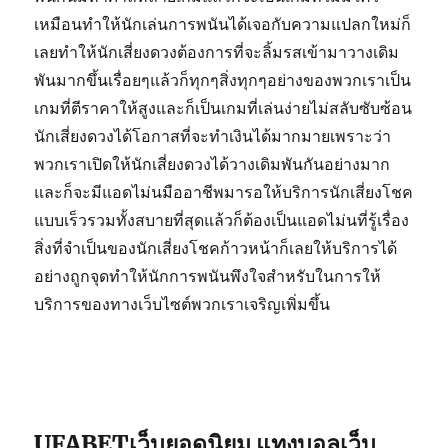
เหมือนทำให้นักเล่นการพนันได้เจอกับความแปลกใหม่ก็
เลยทำให้นักเสี่ยงดวงต้องการที่จะลิ้มรสเข้ามาวางเดิม
พันมากขึ้นเรื่อยๆแล้วก็ทุกๆสิ่งทุกๆอย่างของพวกเราเป็น
เกมที่ตีราคาให้สูงและก็เป็นเกมที่เล่นง่ายไม่สลับซับซ้อน
นักเสี่ยงดวงได้โอกาสที่จะทำเงินได้มากมายเพราะว่า
พวกเราเปิดให้นักเสี่ยงดวงได้วางเดิมพันกันอย่างมาก
และก็จะมีแอดไม่นมืออาชีพมารอให้บริการนักเสี่ยงโชค
แบบเร็วรวมทั้งสบายที่สุดแล้วก็ต้องเป็นแอดไม่นที่รู้เรื่อง
สิ่งที่จำเป็นของนักเสี่ยงโชคก้าวหน้าก็เลยให้บริการได้
อย่างถูกจุดทำให้นักการพนันพึงใจสำหรับในการให้
บริการของทางเว็บไซต์พวกเราเจริญเพิ่มขึ้น
UFABETเว็บยอดนิยม แทงบอลเว็บ