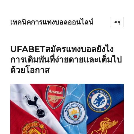
เทคนิคการแทงบอลออนไลน์
เมนู
UFABETสมัครแทงบอลยังไง
การเดิมพันที่ง่ายดายและเต็มไป
ด้วยโอกาส