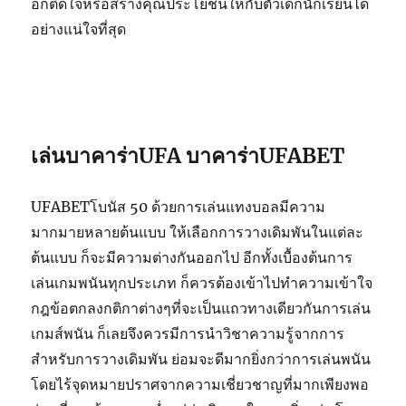
อกติดใจหรือสร้างคุณประโยชน์ให้กับตัวเด็กนักเรียนได้
อย่างแน่ใจที่สุด
เล่นบาคาร่าUFA บาคาร่าUFABET
UFABETโบนัส 50 ด้วยการเล่นแทงบอลมีความ
มากมายหลายต้นแบบ ให้เลือกการวางเดิมพันในแต่ละ
ต้นแบบ ก็จะมีความต่างกันออกไป อีกทั้งเบื้องต้นการ
เล่นเกมพนันทุกประเภท ก็ควรต้องเข้าไปทำความเข้าใจ
กฎข้อตกลงกติกาต่างๆที่จะเป็นแถวทางเดียวกันการเล่น
เกมส์พนัน ก็เลยจึงควรมีการนำวิชาความรู้จากการ
สำหรับการวางเดิมพัน ย่อมจะดีมากยิ่งกว่าการเล่นพนัน
โดยไร้จุดหมายปราศจากความเชี่ยวชาญที่มากเพียงพอ