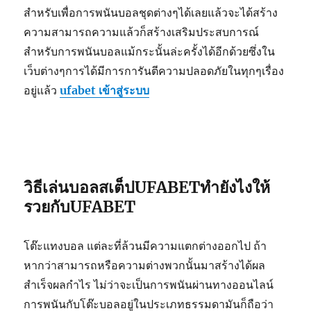
สำหรับเพื่อการพนันบอลชุดต่างๆได้เลยแล้วจะได้สร้าง
ความสามารถความแล้วก็สร้างเสริมประสบการณ์
สำหรับการพนันบอลแม้กระนั้นล่ะครั้งได้อีกด้วยซึ่งใน
เว็บต่างๆการได้มีการการันตีความปลอดภัยในทุกๆเรื่อง
อยู่แล้ว
ufabet เข้าสู่ระบบ
วิธีเล่นบอลสเต็ปUFABETทำยังไงให้
รวยกับUFABET
โต๊ะแทงบอล แต่ละที่ล้วนมีความแตกต่างออกไป ถ้า
หากว่าสามารถหรือความต่างพวกนั้นมาสร้างได้ผล
สำเร็จผลกำไร ไม่ว่าจะเป็นการพนันผ่านทางออนไลน์
การพนันกับโต๊ะบอลอยู่ในประเภทธรรมดามันก็ถือว่า