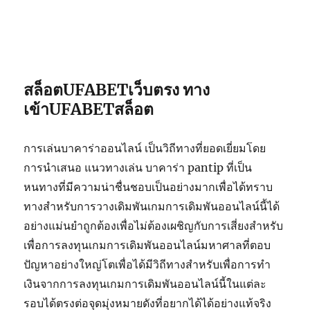
สล็อตUFABETเว็บตรง ทาง
เข้าUFABETสล็อต
การเล่นบาคาร่าออนไลน์ เป็นวิถีทางที่ยอดเยี่ยมโดย
การนำเสนอ แนวทางเล่น บาคาร่า pantip ที่เป็น
หนทางที่มีความน่าชื่นชอบเป็นอย่างมากเพื่อได้ทราบ
ทางสำหรับการวางเดิมพันเกมการเดิมพันออนไลน์นี้ได้
อย่างแม่นยำถูกต้องเพื่อไม่ต้องเผชิญกับการเสี่ยงสำหรับ
เพื่อการลงทุนเกมการเดิมพันออนไลน์มหาศาลที่ตอบ
ปัญหาอย่างใหญ่โตเพื่อได้มีวิถีทางสำหรับเพื่อการทำ
เงินจากการลงทุนเกมการเดิมพันออนไลน์นี้ในแต่ละ
รอบได้ตรงต่อจุดมุ่งหมายดังที่อยากได้ได้อย่างแท้จริง