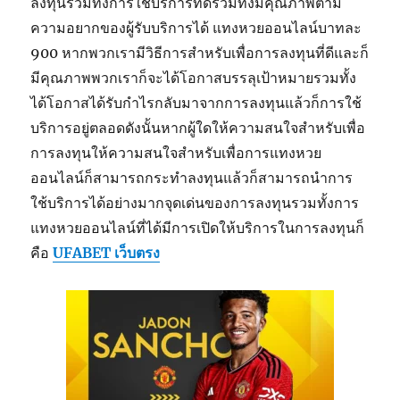
ลงทุนรวมทั้งการใช้บริการที่ดีรวมทั้งมีคุณภาพตาม
ความอยากของผู้รับบริการได้ แทงหวยออนไลน์บาทละ
900 หากพวกเรามีวิธีการสำหรับเพื่อการลงทุนที่ดีและก็
มีคุณภาพพวกเราก็จะได้โอกาสบรรลุเป้าหมายรวมทั้ง
ได้โอกาสได้รับกำไรกลับมาจากการลงทุนแล้วก็การใช้
บริการอยู่ตลอดดังนั้นหากผู้ใดให้ความสนใจสำหรับเพื่อ
การลงทุนให้ความสนใจสำหรับเพื่อการแทงหวย
ออนไลน์ก็สามารถกระทำลงทุนแล้วก็สามารถนำการ
ใช้บริการได้อย่างมากจุดเด่นของการลงทุนรวมทั้งการ
แทงหวยออนไลน์ที่ได้มีการเปิดให้บริการในการลงทุนก็
คือ
UFABET เว็บตรง