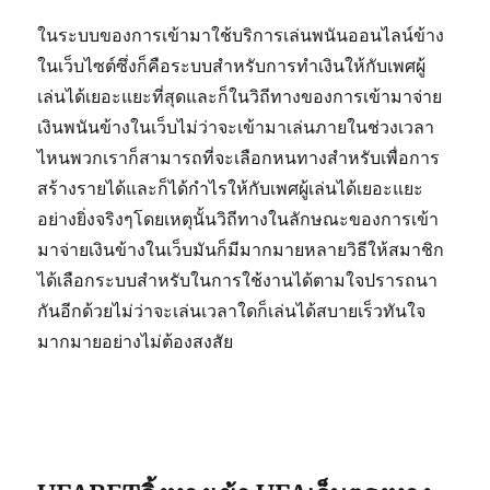
ในระบบของการเข้ามาใช้บริการเล่นพนันออนไลน์ข้าง
ในเว็บไซต์ซึ่งก็คือระบบสำหรับการทำเงินให้กับเพศผู้
เล่นได้เยอะแยะที่สุดและก็ในวิถีทางของการเข้ามาจ่าย
เงินพนันข้างในเว็บไม่ว่าจะเข้ามาเล่นภายในช่วงเวลา
ไหนพวกเราก็สามารถที่จะเลือกหนทางสำหรับเพื่อการ
สร้างรายได้และก็ได้กำไรให้กับเพศผู้เล่นได้เยอะแยะ
อย่างยิ่งจริงๆโดยเหตุนั้นวิถีทางในลักษณะของการเข้า
มาจ่ายเงินข้างในเว็บมันก็มีมากมายหลายวิธีให้สมาชิก
ได้เลือกระบบสำหรับในการใช้งานได้ตามใจปรารถนา
กันอีกด้วยไม่ว่าจะเล่นเวลาใดก็เล่นได้สบายเร็วทันใจ
มากมายอย่างไม่ต้องสงสัย