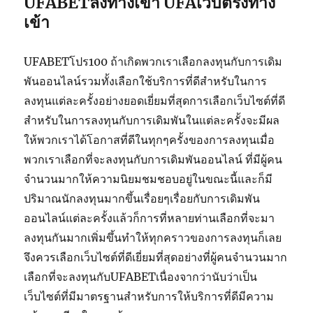
UFABETลิ้งทางเข้า UFAเว็บตรงทาง
เข้า
UFABETโปร100 ถ้าเกิดพวกเราเลือกลงทุนกับการเดิม
พันออนไลน์รวมทั้งเลือกใช้บริการที่ดีสำหรับในการ
ลงทุนแต่ละครั้งอย่างยอดเยี่ยมที่สุดการเลือกเว็บไซต์ที่ดี
สำหรับในการลงทุนกับการเดิมพันในแต่ละครั้งจะมีผล
ให้พวกเราได้โอกาสที่ดีในทุกๆครั้งของการลงทุนเมื่อ
พวกเราเลือกที่จะลงทุนกับการเดิมพันออนไลน์ ที่มีผู้คน
จำนวนมากให้ความนิยมชมชอบอยู่ในขณะนี้และก็มี
ปริมาณนักลงทุนมากขึ้นเรื่อยๆเรื่อยกับการเดิมพัน
ออนไลน์แต่ละครั้งแล้วก็การที่หลายท่านเลือกที่จะมา
ลงทุนกันมากเพิ่มขึ้นทำให้ทุกคราวของการลงทุนก็เลย
จึงควรเลือกเว็บไซต์ที่ดีเยี่ยมที่สุดอย่างที่ผู้คนจำนวนมาก
เลือกที่จะลงทุนกับUFABETเนื่องจากว่านับว่าเป็น
เว็บไซต์ที่มีมาตรฐานสำหรับการให้บริการที่ดีมีความ