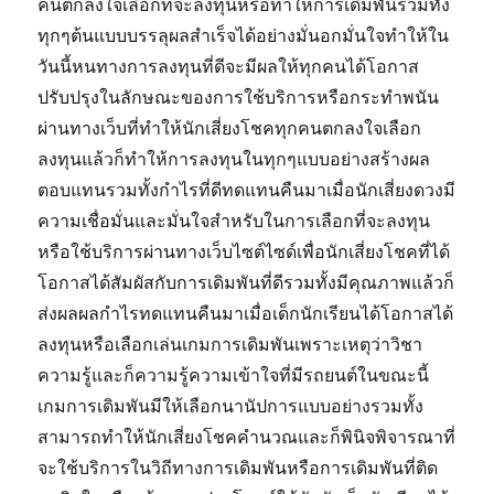
คนตกลงใจเลือกที่จะลงทุนหรือทำให้การเดิมพันรวมทั้ง
ทุกๆต้นแบบบรรลุผลสำเร็จได้อย่างมั่นอกมั่นใจทำให้ใน
วันนี้หนทางการลงทุนที่ดีจะมีผลให้ทุกคนได้โอกาส
ปรับปรุงในลักษณะของการใช้บริการหรือกระทำพนัน
ผ่านทางเว็บที่ทำให้นักเสี่ยงโชคทุกคนตกลงใจเลือก
ลงทุนแล้วก็ทำให้การลงทุนในทุกๆแบบอย่างสร้างผล
ตอบแทนรวมทั้งกำไรที่ดีทดแทนคืนมาเมื่อนักเสี่ยงดวงมี
ความเชื่อมั่นและมั่นใจสำหรับในการเลือกที่จะลงทุน
หรือใช้บริการผ่านทางเว็บไซต์ไซด์เพื่อนักเสี่ยงโชคที่ได้
โอกาสได้สัมผัสกับการเดิมพันที่ดีรวมทั้งมีคุณภาพแล้วก็
ส่งผลผลกำไรทดแทนคืนมาเมื่อเด็กนักเรียนได้โอกาสได้
ลงทุนหรือเลือกเล่นเกมการเดิมพันเพราะเหตุว่าวิชา
ความรู้และก็ความรู้ความเข้าใจที่มีรถยนต์ในขณะนี้
เกมการเดิมพันมีให้เลือกนานัปการแบบอย่างรวมทั้ง
สามารถทำให้นักเสี่ยงโชคคำนวณและก็พินิจพิจารณาที่
จะใช้บริการในวิถีทางการเดิมพันหรือการเดิมพันที่ติด