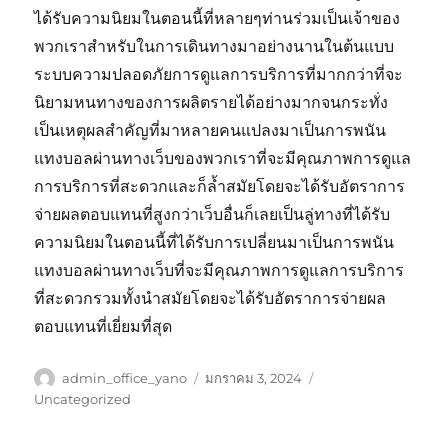
ได้รับความนิยมในตอนนี้ที่หลายๆท่านร่วมเป็นเจ้าของ
พวกเราสำหรับในการเดินทางมาอย่างนานในต้นแบบ
ระบบความปลอดภัยการดูแลการบริการที่มากกว่าที่จะ
นิยามหนทางของการผลิตรายได้อย่างมากจนกระทั่ง
เป็นเหตุผลสำคัญที่มาหลายคนแปลงมาเป็นการพนัน
แทงบอลผ่านทางเว็บของพวกเราที่จะมีคุณภาพการดูแล
การบริการที่สะดวกและก็ล้ำสมัยโดยจะได้รับอัตราการ
จ่ายผลตอบแทนที่สูงกว่าเว็บอื่นก็เลยเป็นลู่ทางที่ได้รับ
ความนิยมในตอนนี้ที่ได้รับการเปลี่ยนมาเป็นการพนัน
แทงบอลผ่านทางเว็บที่จะมีคุณภาพการดูแลการบริการ
ที่สะดวกรวมทั้งนำสมัยโดยจะได้รับอัตราการจ่ายผล
ตอบแทนที่เยี่ยมที่สุด
ผู้
เขียน
หมวด
admin_office_yano
มกราคม 3, 2024
เขียน
เมื่อ
หมู่
Uncategorized