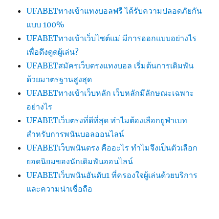
UFABETทางเข้าแทงบอลฟรี ได้รับความปลอดภัยกัน
แบบ 100%
UFABETทางเข้าเว็บไซต์แม่ มีการออกแบบอย่างไร
เพื่อดึงดูดผู้เล่น?
UFABETสมัครเว็บตรงแทงบอล เริ่มต้นการเดิมพัน
ด้วยมาตรฐานสูงสุด
UFABETทางเข้าเว็บหลัก เว็บหลักมีลักษณะเฉพาะ
อย่างไร
UFABETเว็บตรงที่ดีที่สุด ทำไมต้องเลือกยูฟ่าเบท
สำหรับการพนันบอลออนไลน์
UFABETเว็บพนันตรง คืออะไร ทำไมจึงเป็นตัวเลือก
ยอดนิยมของนักเดิมพันออนไลน์
UFABETเว็บพนันอันดับ1 ที่ครองใจผู้เล่นด้วยบริการ
และความน่าเชื่อถือ