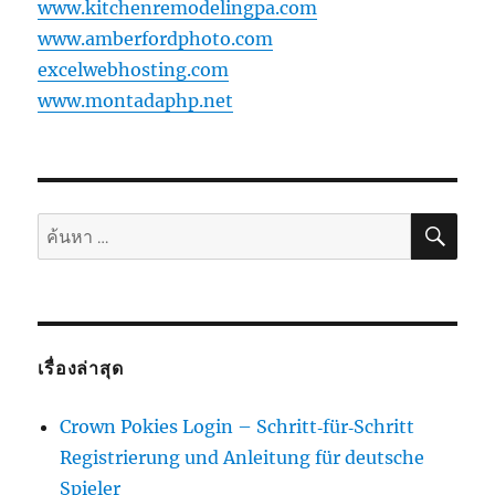
www.kitchenremodelingpa.com
www.amberfordphoto.com
excelwebhosting.com
www.montadaphp.net
ค้นห
ค้นหา:
เรื่องล่าสุด
Crown Pokies Login – Schritt‑für‑Schritt
Registrierung und Anleitung für deutsche
Spieler