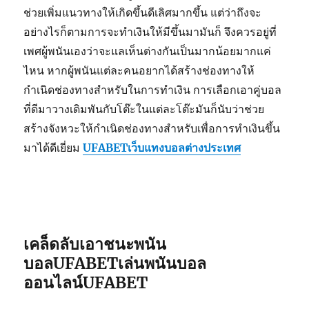
ช่วยเพิ่มแนวทางให้เกิดขึ้นดีเลิศมากขึ้น แต่ว่าถึงจะ
อย่างไรก็ตามการจะทำเงินให้มีขึ้นมามันก็ จึงควรอยู่ที่
เพศผู้พนันเองว่าจะแลเห็นต่างกันเป็นมากน้อยมากแค่
ไหน หากผู้พนันแต่ละคนอยากได้สร้างช่องทางให้
กำเนิดช่องทางสำหรับในการทำเงิน การเลือกเอาคู่บอล
ที่ดีมาวางเดิมพันกับโต๊ะในแต่ละโต๊ะมันก็นับว่าช่วย
สร้างจังหวะให้กำเนิดช่องทางสำหรับเพื่อการทำเงินขึ้น
มาได้ดีเยี่ยม
UFABETเว็บแทงบอลต่างประเทศ
เคล็ดลับเอาชนะพนัน
บอลUFABETเล่นพนันบอล
ออนไลน์UFABET