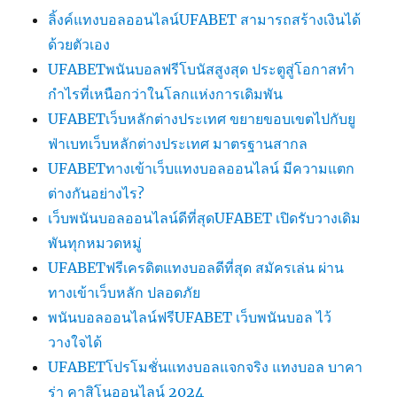
ลิ้งค์แทงบอลออนไลน์UFABET สามารถสร้างเงินได้
ด้วยตัวเอง
UFABETพนันบอลฟรีโบนัสสูงสุด ประตูสู่โอกาสทำ
กำไรที่เหนือกว่าในโลกแห่งการเดิมพัน
UFABETเว็บหลักต่างประเทศ ขยายขอบเขตไปกับยู
ฟ่าเบทเว็บหลักต่างประเทศ มาตรฐานสากล
UFABETทางเข้าเว็บแทงบอลออนไลน์ มีความแตก
ต่างกันอย่างไร?
เว็บพนันบอลออนไลน์ดีที่สุดUFABET เปิดรับวางเดิม
พันทุกหมวดหมู่
UFABETฟรีเครดิตแทงบอลดีที่สุด สมัครเล่น ผ่าน
ทางเข้าเว็บหลัก ปลอดภัย
พนันบอลออนไลน์ฟรีUFABET เว็บพนันบอล ไว้
วางใจได้
UFABETโปรโมชั่นแทงบอลแจกจริง แทงบอล บาคา
ร่า คาสิโนออนไลน์ 2024