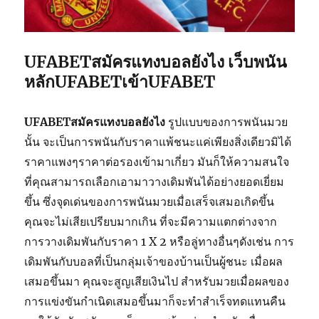
UFABETสมัครแทงบอลยังไง เว็บพนัน
หลักUFABETเข้าUFABET
UFABETสมัครแทงบอลยังไง
รูปแบบของการพนันมวย
นั้น จะเป็นการพนันกับราคาแพ้ชนะแค่เพียงสิ่งเดียวมิได้
ราคาแพงๆราคาต่อรองเข้ามาเกี่ยว มันก็ให้ความสนใจ
ที่คุณสามารถเลือกเอามาวางเดิมพันได้อย่างยอดเยี่ยม
ขึ้น ซึ่งจุดเด่นของการพนันมวยเมื่อเสร็จเสมอเกิดขึ้น
คุณจะไม่เสียเปรียบมากเกิน ที่จะมีความแตกต่างจาก
การวางเดิมพันกับราคา 1 X 2 หรือลู่ทางอื่นๆดังเช่น การ
เดิมพันกับบอลที่เป็นกลุ่มเจ้าของบ้านเป็นผู้ชนะ เมื่อผล
เสมอขึ้นมา คุณจะสูญเสียเงินไป สำหรับมวยเมื่อผลของ
การแข่งขันกำเนิดเสมอขึ้นมาก็จะทำสำเร็จทดแทนคืน