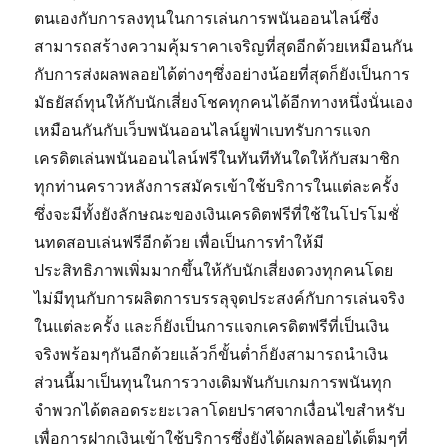
ตนเองกับการลงทุนในการเล่นการพนันออนไลน์ซึ่ง
สามารถสร้างความคุ้มราคาเจริญที่สุดอีกด้วยเหมือนกัน
กับการส่งผลพลอยได้ต่างๆซึ่งอย่างน้อยที่สุดก็ยังเป็นการ
มัธยัสถ์ทุนให้กับนักเสี่ยงโชคทุกคนได้อีกทางหนึ่งนั่นเอง
เหมือนกันกับเว็บพนันออนไลน์ยูฟ่าเบทรับการแจก
เครดิตเล่นพนันออนไลน์ฟรีในทันทีทันใดให้กับสมาชิก
ทุกท่านคราวหลังการสมัครเข้าใช้บริการในแต่ละครั้ง
ซึ่งจะมีทั้งยังลักษณะของเงินเครดิตฟรีที่ใช้ในโปรโมชั่
นทดสอบเล่นฟรีอีกด้วย เพื่อเป็นการทำให้มี
ประสิทธิภาพเพิ่มมากขึ้นให้กับนักเสี่ยงดวงทุกคนโดย
ไม่มีทุนกับการผลิตการบรรลุจุดประสงค์กับการเล่นจริง
ในแต่ละครั้ง และก็ยังเป็นการแจกเครดิตฟรีที่เป็นเงิน
จริงพร้อมๆกันอีกด้วยแล้วก็ขั้นต่ำก็ยังสามารถนำเงิน
ส่วนนี้มาเป็นทุนในการวางเดิมพันกับเกมการพนันทุก
จำพวกได้ตลอดระยะเวลาโดยปราศจากเงื่อนไขสำหรับ
เพื่อการฝากเงินเข้าใช้บริการซึ่งยังได้ผลพลอยได้เต็มๆที่