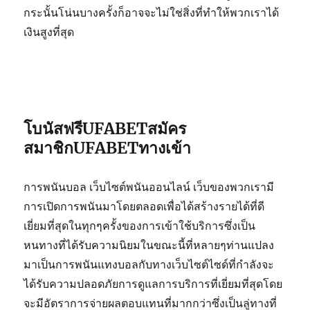
กระนั้นโน่นบางครั้งก็อาจจะไม่ใช่สิ่งที่ทำให้พวกเราได้
เงินสูงที่สุด
โบนัสฟรีUFABETสมัคร
สมาชิกUFABETทางเข้า
การพนันบอล เว็บไซต์พนันออนไลน์ เว็บของพวกเรามี
การเปิดการพนันมาโดยตลอดเพื่อได้สร้างรายได้ที่ดี
เยี่ยมที่สุดในทุกๆครั้งของการเข้าใช้บริการซึ่งเป็น
หนทางที่ได้รับความนิยมในขณะนี้ที่หลายๆท่านแปลง
มาเป็นการพนันแทงบอลกับทางเว็บไซต์ไซด์ที่กำลังจะ
ได้รับความปลอดภัยการดูแลการบริการที่เยี่ยมที่สุดโดย
จะมีอัตราการจ่ายผลตอบแทนที่มากกว่าซึ่งเป็นลู่ทางที่