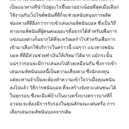
เป็นแนวทางที่นำไปสู่อะไรขึ้นมาอย่างน้อยที่สุดเมื่อเลือก
ใช้งานกับเว็บไซต์พนันที่ดีก็จะช่วยสนับสนุนการผลิต
ช่องทางที่ดียิ่งกว่าการเข้าเล่นเกมส์พนันบอล ซึ่งเป็นวิถี
ทางเกมส์พนันที่ผู้คนคนเยอะๆที่อยากได้สำหรับเพื่อการ
แข่งบอลต่างก็อยากได้ที่จะหวังผลกำไรสำหรับเพื่อการ
เข้ามาเลือกใช้บริการในคราวนี้ แน่ๆว่า แนวทางพนัน
บอล ที่ดีมีส่วนช่วยทำเงินให้เกิดมาได้มาก แม้กระนั้น
แน่ๆว่าก่อนจะมีการเล่นลงไปด้วยเหมือนกัน ซึ่งการเข้า
เล่นเกมส์พนันบอลนี้เป็นความเสี่ยงดวง ซึ่งนักลงทุน
แต่ละท่านจำเป็นจะต้องทำความเข้าใจว่าเมื่อคุณพนัน
ลงไปแล้ว วิธีการพนันบอล ที่จะสร้างจังหวะเล่นชนะได้
ในทุกรอบ ซึ่งจะมีแพ้บ้างในบางครั้งบางคราวบางทีก็
อาจจะจะต้องมีการรับรองในคุณลักษณะเด่นหรือ การ
เลือกเล่นเกมส์พนันบอลจากเดิม