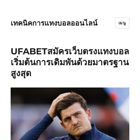
เทคนิคการแทงบอลออนไลน์
เมนู
UFABETสมัครเว็บตรงแทงบอล
เริ่มต้นการเดิมพันด้วยมาตรฐาน
สูงสุด