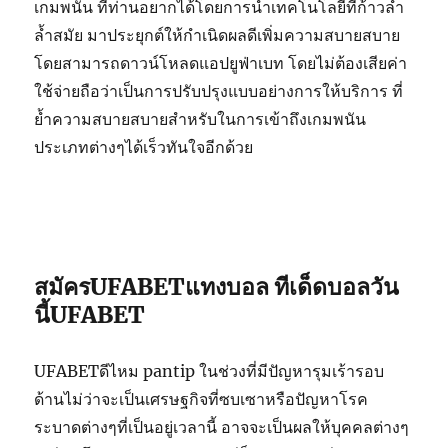
เกมพนัน ที่ท่านอยากได้โดยการนำเทคโนโลยีที่ก้าวล้ำ
ล้ำสมัย มาประยุกต์ให้กำเนิดผลดีเพิ่มความสบายสบาย
โดยสามารถดาวน์โหลดแอปยูฟ่าเบท โดยไม่ต้องเสียค่า
ใช้จ่ายถือว่าเป็นการปรับปรุงแบบอย่างการให้บริการ ที่
ย้ำความสบายสบายสำหรับในการเข้าถึงเกมพนัน
ประเภทต่างๆได้เร็วทันใจอีกด้วย
สมัครUFABETแทงบอล ทีเด็ดบอลวัน
นี้UFABET
UFABETดีไหม pantip ในช่วงที่มีปัญหารุมเร้ารอบ
ด้านไม่ว่าจะเป็นเศรษฐกิจที่ซบเซาหรือปัญหาโรค
ระบาดต่างๆที่เป็นอยู่เวลานี้ อาจจะเป็นผลให้บุคคลต่างๆ