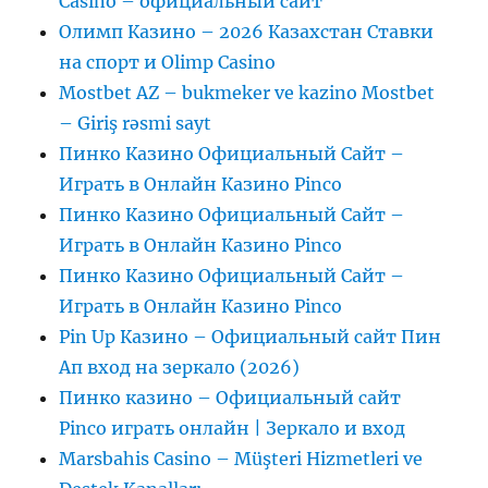
Casino – официальный сайт
Олимп Казино – 2026 Казахстан Ставки
на спорт и Olimp Casino
Mostbet AZ – bukmeker ve kazino Mostbet
– Giriş rəsmi sayt
Пинко Казино Официальный Сайт –
Играть в Онлайн Казино Pinco
Пинко Казино Официальный Сайт –
Играть в Онлайн Казино Pinco
Пинко Казино Официальный Сайт –
Играть в Онлайн Казино Pinco
Pin Up Казино – Официальный сайт Пин
Ап вход на зеркало (2026)
Пинко казино – Официальный сайт
Pinco играть онлайн | Зеркало и вход
Marsbahis Casino – Müşteri Hizmetleri ve