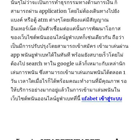
นั้นๆไม่ว่าจะเป็นการทำธุรกรรมทางด้านการเงิน ก็
สามารถผ่าน application โดยไม่ต้องเดินทางไปยัง
แบงค์ หรือตู้ atm ต่างๆโดยเพียงแค่มีสัญญาณ
อินเทอร์เน็ต เป็นตัวเชื่อมต่อแค่นั้นการพัฒนาโอกาส
ของเว็บไซต์พนันออนไลน์ยูฟ่าเบทก็เช่นเดียวกัน ถือว่า
เป็นมีการปรับปรุงโดยสามารถเข้าสมัคร เข้ามาเล่นผ่าน
app พนันยูฟ่าเบทได้ในทันที พร้อมยังสบายเร็วโดยไม่
ต้องไป search หาใน google แล้วก็เหมาะกับเหล่านัก
เล่นการพนัน ซึ่งสามารถเข้ามาเล่นเกมพนันได้ตลอด 1
วัน เวลาใดเมื่อไรก็ได้พร้อมคณะทำงานที่มีคุณภาพ รอ
ให้บริการอย่างมากอยู่แล้วในการเข้ามาเล่นพนันใน
เว็บไซต์พนันออนไลน์ยูฟ่าเบทที่นี้
ufabet เข้าสู่ระบบ