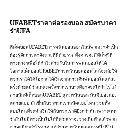
UFABETราคาต่อรองบอล สมัครบาคา
ร่าUFA
ทีเด็ดบอลUFABETการพนันบอลออนไลน์พวกเราจำเป็น
ต้องรู้จักการหาจังหวะที่ดีด้วยรวมทั้งควรจะมีทีเด็ดวิถี
ทางต่างๆเพื่อได้กำไรสำหรับในการพนันบอลให้ได้
โอกาสเด็ดบอลUFABETการพนันบอลออนไลน์จะก่อให้
พวกเราได้ได้โอกาสได้เงินจากการเดิมพันบอลในแต่ละ
ครั้งด้วยแม้ว่าแต่ละครั้งพวกเราบางทีอาจจะได้กำไรไม่
มายนักทีเด็ดบอลUFABET สูตรพนันบอล มันมีเยอะแยะ
หลายแบบ มันขึ้นกับว่าพวกเราถนัดแบบไหน รวมทั้ง
แบบไหนที่จะทำเงินให้กับพวกเราดียิ่งกว่ากัน เพราะเหตุ
ว่ามันไม่มีทางเป็นไปได้ที่พวกเราจะวางเดิมพันแล้วพวก
เราจะมีผลกำไรทุกคู่ แต่ว่าสูตรพนันบอลสูตรหนึ่งที่ไม่