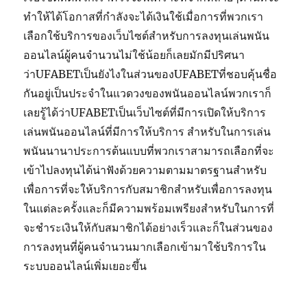
ทำให้ได้โอกาสที่กำลังจะได้เงินใช้เมื่อการที่พวกเรา
เลือกใช้บริการของเว็บไซต์สำหรับการลงทุนเล่นพนัน
ออนไลน์ผู้คนจำนวนไม่ใช้น้อยก็เลยมักมีปริศนา
ว่าUFABETเป็นยังไงในส่วนของUFABETที่ชอบคุ้นชื่อ
กันอยู่เป็นประจำในแวดวงของพนันออนไลน์พวกเราก็
เลยรู้ได้ว่าUFABETเป็นเว็บไซต์ที่มีการเปิดให้บริการ
เล่นพนันออนไลน์ที่มีการให้บริการ สำหรับในการเล่น
พนันนานาประการต้นแบบที่พวกเราสามารถเลือกที่จะ
เข้าไปลงทุนได้น่าฟังด้วยความตามมาตรฐานสำหรับ
เพื่อการที่จะให้บริการกับสมาชิกสำหรับเพื่อการลงทุน
ในแต่ละครั้งและก็มีความพร้อมเพรียงสำหรับในการที่
จะชำระเงินให้กับสมาชิกได้อย่างเร็วและก็ในส่วนของ
การลงทุนที่ผู้คนจำนวนมากเลือกเข้ามาใช้บริการใน
ระบบออนไลน์เพิ่มเยอะขึ้น