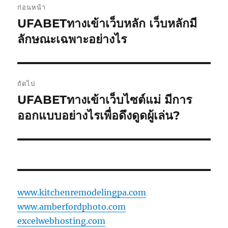
ก่อนหน้า
นำทาง
UFABETทางเข้าเว็บหลัก เว็บหลักมี
เรื่อง
ก่อน
ลักษณะเฉพาะอย่างไร
เรื่อง
หน้า:
ถัดไป
UFABETทางเข้าเว็บไซต์แม่ มีการ
เรื่อง
ต่อ
ออกแบบอย่างไรเพื่อดึงดูดผู้เล่น?
ไป:
www.kitchenremodelingpa.com
www.amberfordphoto.com
excelwebhosting.com