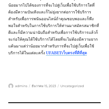
น้อยมากไปได้ของการที่จะไปสู่เว็บเพื่อใช้บริการใดที่
ต้องมีความบันเทิงและก็ไม่ยุ่งยากต่อการใช้บริการ
สำหรับเพื่อการพนันออนไลน์ถ้าคุณชอบพอและก็พึง
พอใจสำหรับในการใช้บริการให้ท่านมาสมัครสมาชิกที่
ดีและก็มีความน่านับถือสำหรับเพื่อการใช้บริการแล้วก็
จะก่อให้คุณได้ใช้บริการได้โดยที่จะไม่ต้องมีความยาก
แค้นมาแต่ว่าน้อยมากสำหรับการที่จะไปสู่เว็บเพื่อใช้
บริการได้ในแต่ละครั้ง
UFABETเว็บตรงที่ดีที่สุด
ผู้
เขียน
หมวด
admins
ธันวาคม 15, 2023
Uncategorized
เขียน
เมื่อ
หมู่
เมนู