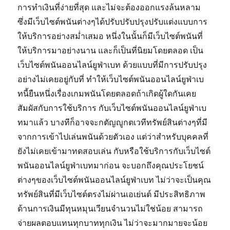
การทำเงินที่ง่ายที่สุด และไม่จะต้องออกแรงล้นหลาม
ซึ่งมีเว็บไซต์พนันต่างๆได้ปรับปรับปรุงปรับแต่งแบบการ
ให้บริการอย่างสม่ำเสมอ หนึ่งในนั้นก็มีเว็บไซต์พนันที่
ให้บริการมาอย่างนาน และก็เป็นที่นิยมโดยตลอด เป็น
เว็บไซต์พนันออนไลน์ยูฟ่าเบท ด้วยแบบที่มีการปรับปรุง
อย่างไม่เคยอยู่กับที่ ทำให้เว็บไซต์พนันออนไลน์ยูฟ่าเบ
ทนี้ยืนหนึ่งเรื่องเกมพนันโดยตลอดถ้าเกิดผู้ใดกันเคย
สัมผัสกับการใช้บริการ กับเว็บไซต์พนันออนไลน์ยูฟ่าเบ
ทมาแล้ว บางทีก็อาจจะกตัญญูกตเวทีทรัพย์สินต่างๆที่มี
จากการเข้าไปเล่นพนันด้วยตัวเอง แต่ว่าสำหรับบุคคลที่
ยังไม่เคยเข้ามาทดสอบเล่น กับหรือใช้บริการกับเว็บไซต์
พนันออนไลน์ยูฟ่าเบทมาก่อน จะบอกถึงคุณประโยชน์
ต่างๆของเว็บไซต์พนันออนไลน์ยูฟ่าเบท ไม่ว่าจะเป็นคุณ
ทรัพย์สินที่มีเว็บไซต์ตรงไม่ผ่านเอเย่นต์ มีประสิทธิภาพ
ด้านการเงินมีทุนหมุนเวียนจำนวนไม่ใช่น้อย สามารถ
จ่ายผลตอบแทนทุกบาททุกเงิน ไม่ว่าจะมากมายจะน้อย