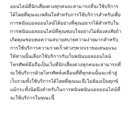
ออนไลน์ที่นักเสี่ยงดวงทุกคนจะสามารถที่จะใช้บริการ
ได้โดยที่คุณจะเพลินใจสำหรับการใช้บริการสำหรับเพื่อ
การพนันบอลออนไลน์ได้อย่างที่คุณอยากได้สำหรับใน
การพนันบอลออนไลน์ที่คุณชอบใจอย่างไม่ต้องสงสัยถ้า
เกิดคุณชอบพอความสบายสบายความง่ายมากสำหรับ
การใช้บริการความรวดเร็วต่างๆพวกเราขอเสนอแนะ
ให้ท่านนั้นเลือกใช้บริการกับเว็บพนันบอลออนไลน์
โทรศัพท์มือถือเป็นเว็บที่นักเสี่ยงดวงทุกคนจะสามารถที่
จะใช้บริการด้วยโทรศัพท์เคลื่อนที่ที่ทุกคนนั้นจะเข้าสู่
เว็บรวมทั้งใช้บริการได้โดยที่คุณนะจ๊ะไม่ต้องเป็นทุกข์
แม้กระทั้งนิดนึงสำหรับในการพนันพนันบอลออนไลน์ที่
จะใช้บริการในขณะนี้