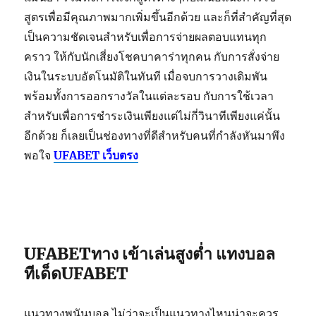
สูตรเพื่อมีคุณภาพมากเพิ่มขึ้นอีกด้วย และก็ที่สำคัญที่สุด
เป็นความชัดเจนสำหรับเพื่อการจ่ายผลตอบแทนทุก
คราว ให้กับนักเสี่ยงโชคบาคาร่าทุกคน กับการสั่งจ่าย
เงินในระบบอัตโนมัติในทันที เมื่อจบการวางเดิมพัน
พร้อมทั้งการออกรางวัลในแต่ละรอบ กับการใช้เวลา
สำหรับเพื่อการชำระเงินเพียงแต่ไม่กี่วินาทีเพียงแค่นั้น
อีกด้วย ก็เลยเป็นช่องทางที่ดีสำหรับคนที่กำลังหันมาพึง
พอใจ
UFABET เว็บตรง
UFABETทาง เข้าเล่นสูงต่ำ แทงบอล
ทีเด็ดUFABET
แนวทางพนันบอล ไม่ว่าจะเป็นแนวทางไหนน่าจะควร