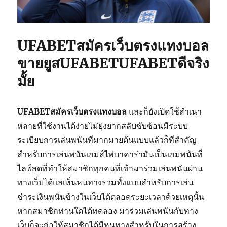
UFABETสมัครเว็บตรงแทงบอล
ขายยูสUFABETUFABETดีจริง
มั้ย
UFABETสมัครเว็บตรงแทงบอล
และก็ยังเปิดใช้สำเนา
หลายที่ใช้งานได้ง่ายไม่ยุ่งยากสลับซับซ้อนมีระบบ
ระเบียบการเล่นพนันที่มากมายต้นแบบแล้วก็ที่สำคัญ
สำหรับการเล่นพนันเกมส์ไพ่บาคาร่ามันเป็นเกมพนันที่
ไลฟ์สดที่ทำให้สมาชิกทุกคนที่เข้ามาร่วมเล่นพนันผ่าน
ทางเว็บได้แลเห็นหนทางรวมทั้งแบบสำหรับการเล่น
ชำระเงินพนันข้างในเว็บได้ตลอดระยะเวลาด้วยเหตุนั้น
หากสมาชิกท่านใดได้ทดลอง มาร่วมเล่นพนันกับทาง
เว็บก็จะก่อให้สมาชิกได้มีหนทางสำหรับในการสร้าง