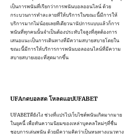
เป็นการพนันที่เรียกว่าการพนันบอลออนไลน์ ด้วย
กระบวนการทำละลายที่ให้บริการในขณะนี้มีการให้
บริการมากไม่น้อยเลยทีเดียวนานัปการแบบแล้วก็การ
พนันที่ทุกคนนั้นจำเป็นต้องประทับใจสูงที่สุดต้องการ
เสนอแนะเป็นการเดินทางที่มีความสบายสบายโดยใน
ขณะนี้มีการให้บริการการพนันบอลออนไลน์ที่มีความ
สบายสบายเยอะที่สุดมากขึ้น
UFAกดบอลสด โหลดแอปUFABET
UFABETดียังไง ช่วงที่แปรไปเว็บไซต์พนันเกิดมากมาย
ในยุคนี้ เพื่อทันความนิยมของเหล่าบุคคลใหม่ๆที่ชื่น
ชอบการเล่นพนัน ด้วยมีความคิดว่าเป็นหนทางแนวทาง