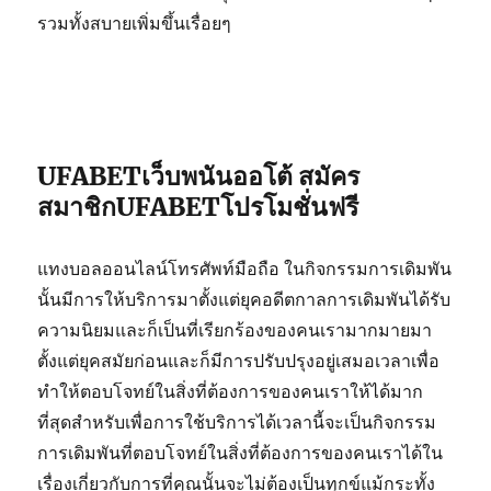
รวมทั้งสบายเพิ่มขึ้นเรื่อยๆ
UFABETเว็บพนันออโต้ สมัคร
สมาชิกUFABETโปรโมชั่นฟรี
แทง​บอล​ออนไลน์​โทรศัพท์มือถือ​ ในกิจกรรมการเดิมพัน
นั้นมีการให้บริการมาตั้งแต่ยุคอดีตกาลการเดิมพันได้รับ
ความนิยมและก็เป็นที่เรียกร้องของคนเรามากมายมา
ตั้งแต่ยุคสมัยก่อนและก็มีการปรับปรุงอยู่เสมอเวลาเพื่อ
ทำให้ตอบโจทย์ในสิ่งที่ต้องการของคนเราให้ได้มาก
ที่สุดสำหรับเพื่อการใช้บริการได้เวลานี้จะเป็นกิจกรรม
การเดิมพันที่ตอบโจทย์ในสิ่งที่ต้องการของคนเราได้ใน
เรื่องเกี่ยวกับการที่คุณนั้นจะไม่ต้องเป็นทุกข์แม้กระทั้ง