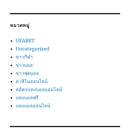
หมวดหมู่
UFABET
Uncategorized
ข่าวกีฬา
ข่าวบอล
ข่าวฟุตบอล
คาสิโนออนไลน์
สมัครแทงบอลออนไลน์
แทงบอลฟรี
แทงบอลออนไลน์