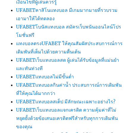
เงื่อนไขที่ผู้เล่นควรรู้
UFABETคาสิโนแทงบอล มีเกมมากมายที่รวบรวม
เอามาให้ได้ทดลอง
UFABETโบนัสแทงบอล สมัครเว็บพนันออนไลน์โปร
โมชั่นฟรี
แทงบอลตรงUFABET ให้คุณสัมผัสประสบการณ์การ
เดิมพันที่เต็มไปด้วยความตื่นเต้น
UFABETเว็บแทงบอลสด ผู้เล่นได้รับข้อมูลที่แม่นยำ
และทันท่วงที
UFABETแทงบอลไม่มีขั้นต่ำ
UFABETแทงบอลกินค่าน้ำ ประสบการณ์การเดิมพัน
ที่ให้คุณได้มากกว่า
UFABETแทงบอลสเต็ป มีลักษณะเฉพาะอย่างไร?
UFABETเว็บแทงบอลแจกเครดิต ความคุ้มค่าที่ไม่
หยุดยั้งด้วยข้อเสนอเครดิตฟรีสำหรับทุกการเดิมพัน
ของคุณ