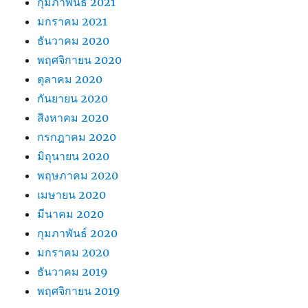
กุมภาพันธ์ 2021
มกราคม 2021
ธันวาคม 2020
พฤศจิกายน 2020
ตุลาคม 2020
กันยายน 2020
สิงหาคม 2020
กรกฎาคม 2020
มิถุนายน 2020
พฤษภาคม 2020
เมษายน 2020
มีนาคม 2020
กุมภาพันธ์ 2020
มกราคม 2020
ธันวาคม 2019
พฤศจิกายน 2019