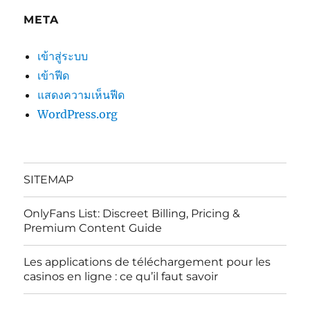
META
เข้าสู่ระบบ
เข้าฟีด
แสดงความเห็นฟีด
WordPress.org
SITEMAP
OnlyFans List: Discreet Billing, Pricing &
Premium Content Guide
Les applications de téléchargement pour les
casinos en ligne : ce qu’il faut savoir