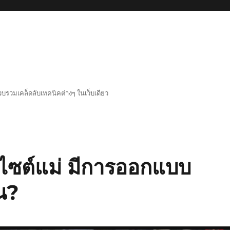
รวมเคล็ดลับเทคนิคต่างๆ ในเว็บเดียว
ไซต์แม่ มีการออกแบบ
่น?