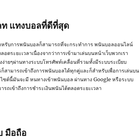
ท แทงบอลที่ดีที่สุด
ำหรับการพนันบอลก็สามารถที่จะกระทำการ พนันบอลออนไลน์
้ตลอดระยะเวลาเนื่องจากว่าการเข้ามาเล่นบนหน้าเว็บพวกเรา
งง่ายๆผ่านทางระบบโทรศัพท์เคลื่อนที่รวมทั้งมีระบบระเบียบ
ียรก็สามารถเข้าถึงการพนันบอลได้ทุกคู่และก็สำหรับเพื่อการเล่นบน
ว็บไซต์นี้มันจะมี หนทางเข้าพนันบอล ผ่านทาง Google หรือระบบ
มารถเข้าถึงการชำระเงินพนันได้ตลอดระยะเวลา
บ มือถือ