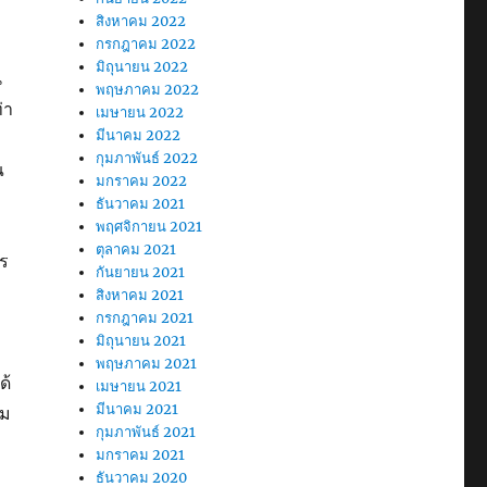
สิงหาคม 2022
กรกฎาคม 2022
่
มิถุนายน 2022
น
พฤษภาคม 2022
่า
เมษายน 2022
มีนาคม 2022
กุมภาพันธ์ 2022
ณ
มกราคม 2022
ธันวาคม 2021
พฤศจิกายน 2021
ตุลาคม 2021
าร
กันยายน 2021
สิงหาคม 2021
กรกฎาคม 2021
มิถุนายน 2021
พฤษภาคม 2021
ด้
เมษายน 2021
มีนาคม 2021
วม
กุมภาพันธ์ 2021
มกราคม 2021
ธันวาคม 2020