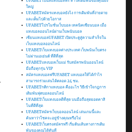
UFABETโบนัสแทงบอลฟรี ทำให้เดิมพันของคุณยิ่ง
ใหญ่
UFABETสมัครแทงบอลยังไง การเดิมพันที่ง่ายดาย
และเต็มไปด้วยโอกาส
UFABETโปรโมชั่นเว็บบอล เทคนิคเซียนบอล เมื่อ
แทงบอลออนไลน์ผ่านเว็บพนันบอล
เซียนแทงบอลUFABET เปิดประตูสู่ความสำเร็จใน
เว็บแทงบอลออนไลน์
UFABETเว็บแทงบอลต่างประเทศ เว็บพนันเว็บตรง
ไม่ผ่านเอเย่นต์ ที่ดีที่สุด
UFABETแทงบอลเว็บแม่ รับสมัครพนันออนไลน์
มือถือทุกรุ่น VIP
สมัครแทงบอลฟรีUFABET แทงบอลให้ได้กำไร
น
สามารถร่วมเล่นได้ตลอด 24 ชม.
UFABETกติกาแทงบอล คืออะไร วิธีเข้าใจกฎการ
เดิมพันฟุตบอลออนไลน์
ร
UFABETเว็บแทงบอลดีที่สุด บนมือถือสุดยอดคาสิ
โนที่ดีที่สุด
UFABETสมัครเว็บบอลออนไลน์ เล่นเกมนี้และ
ค้นหาว่าโชคจะอยู่ข้างคุณหรือไม่
UFABETเว็บตรงสมัครฟรี เริ่มต้นเส้นทางการเดิม
พันของคุณได้ทันที