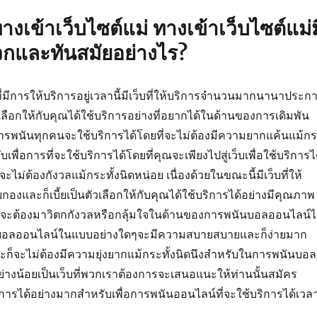
เข้าเว็บไซต์แม่
ทางเข้าเว็บไซต์แม่ม
กและทันสมัยอย่างไร?
มีการให้บริการอยู่เวลานี้มีเว็บที่ให้บริการจำนวนมากนานาประก
ัวเลือกให้กับคุณได้ใช้บริการอย่างที่อยากได้ในด้านของการเดิมพัน
การพนันทุกคนจะใช้บริการได้โดยที่จะไม่ต้องมีความยากแค้นแม้ก
บเพื่อการที่จะใช้บริการได้โดยที่คุณจะเพียงไปสู่เว็บเพื่อใช้บริการไ
จะไม่ต้องกังวลแม้กระทั้งนิดหน่อย เนื่องด้วยในขณะนี้มีเว็บที่ให้
องและก็เบี้ยเป็นตัวเลือกให้กับคุณได้ใช้บริการได้อย่างมีคุณภาพ
ที่จะต้องมาวิตกกังวลหรือกลุ้มใจในด้านของการพนันบอลออนไลน์ไ
นบอลออนไลน์ในแบบอย่างใดๆจะมีความสบายสบายและก็ง่ายมาก
ะก็จะไม่ต้องมีความยุ่งยากแม้กระทั้งนิดนึงสำหรับในการพนันบอล
่างน้อยเป็นเว็บที่พวกเราต้องการจะเสนอแนะให้ท่านนั้นสมัคร
ิการได้อย่างมากสำหรับเพื่อการพนันออนไลน์ที่จะใช้บริการได้เวล