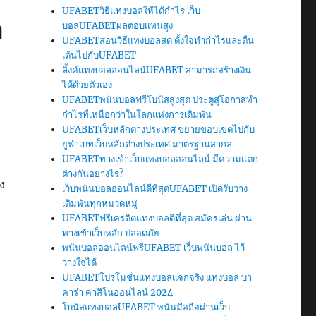
UFABETวิธีแทงบอลให้ได้กำไร เว็บ
อ
บอลUFABETผลตอบแทนสูง
UFABETสอนวิธีแทงบอลสด ตั้งใจทำกำไรและตื่น
เต้นไปกับUFABET
ลิ้งค์แทงบอลออนไลน์UFABET สามารถสร้างเงิน
ได้ด้วยตัวเอง
UFABETพนันบอลฟรีโบนัสสูงสุด ประตูสู่โอกาสทำ
กำไรที่เหนือกว่าในโลกแห่งการเดิมพัน
UFABETเว็บหลักต่างประเทศ ขยายขอบเขตไปกับ
ยูฟ่าเบทเว็บหลักต่างประเทศ มาตรฐานสากล
UFABETทางเข้าเว็บแทงบอลออนไลน์ มีความแตก
ต่างกันอย่างไร?
ง
เว็บพนันบอลออนไลน์ดีที่สุดUFABET เปิดรับวาง
เดิมพันทุกหมวดหมู่
UFABETฟรีเครดิตแทงบอลดีที่สุด สมัครเล่น ผ่าน
ทางเข้าเว็บหลัก ปลอดภัย
พนันบอลออนไลน์ฟรีUFABET เว็บพนันบอล ไว้
วางใจได้
UFABETโปรโมชั่นแทงบอลแจกจริง แทงบอล บา
คาร่า คาสิโนออนไลน์ 2024
โบนัสแทงบอลUFABET พนันมือถือผ่านเว็บ