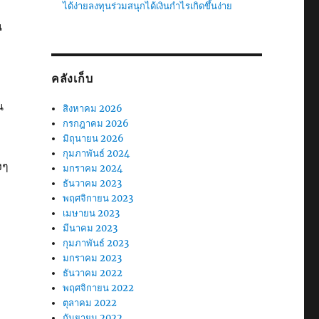
ได้ง่ายลงทุนร่วมสนุกได้เงินกำไรเกิดขึ้นง่าย
น
คลังเก็บ
น
สิงหาคม 2026
กรกฎาคม 2026
มิถุนายน 2026
กุมภาพันธ์ 2024
งๆ
มกราคม 2024
ธันวาคม 2023
พฤศจิกายน 2023
เมษายน 2023
มีนาคม 2023
กุมภาพันธ์ 2023
มกราคม 2023
ธันวาคม 2022
พฤศจิกายน 2022
ตุลาคม 2022
กันยายน 2022