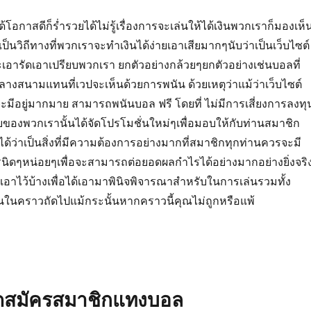
้โอกาสดีก็ร่ำรวยได้ไม่รู้เรื่องการจะเล่นให้ได้เงินพวกเราก็มองเห็
นเป็นวิถีทางที่พวกเราจะทำเงินได้ง่ายเอาเสียมากๆนับว่าเป็นเว็บไซต์
นจะเอารัดเอาเปรียบพวกเรา ยกตัวอย่างกล้วยๆยกตัวอย่างเช่นบอลที่
งกลางสนามแทนที่เวปจะเห็นด้วยการพนัน ด้วยเหตุว่าแม้ว่าเว็บไซต์
ีอยู่มากมาย สามารถพนันบอล ฟรี โดยที่ ไม่มีการเสี่ยงการลงทุ
็บของพวกเรานั้นได้จัดโปรโมชั่นใหม่ๆเพื่อมอบให้กับท่านสมาชิก
ได้ว่าเป็นสิ่งที่มีความต้องการอย่างมากที่สมาชิกทุกท่านควรจะมี
ตรนิดๆหน่อยๆเพื่อจะสามารถต่อยอดผลกำไรได้อย่างมากอย่างยิ่งจริ
เอาไว้บ้างเพื่อได้เอามาพินิจพิจารณาสำหรับในการเล่นรวมทั้ง
ในคราวถัดไปแม้กระนั้นหากคราวนี้คุณไม่ถูกหรือแพ้
ดสมัครสมาชิกแทงบอล