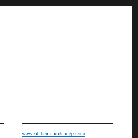
www.kitchenremodelingpa.com