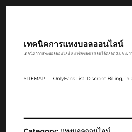
เทคนิคการแทงบอลออนไลน์
เทคนิคการแทงบอลออนไลน์ สมาชิกของเราเล่นได้ตลอด 24 ชม. รวบ
SITEMAP
OnlyFans List: Discreet Billing, 
Category:
แทงบอลออนไลน์