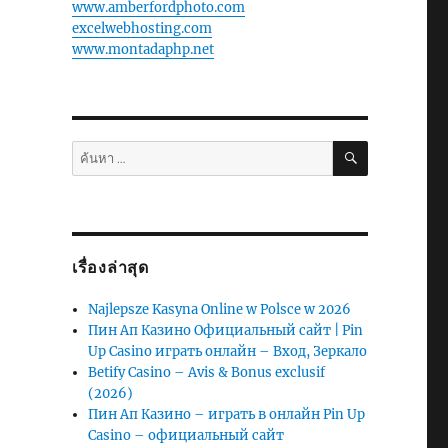
www.amberfordphoto.com
excelwebhosting.com
www.montadaphp.net
ค้นหา
ค้นหา:
เรื่องล่าสุด
Najlepsze Kasyna Online w Polsce w 2026
Пин Ап Казино Официальный сайт | Pin
Up Casino играть онлайн – Вход, Зеркало
Betify Casino – Avis & Bonus exclusif
(2026)
Пин Ап Казино – играть в онлайн Pin Up
Casino – официальный сайт