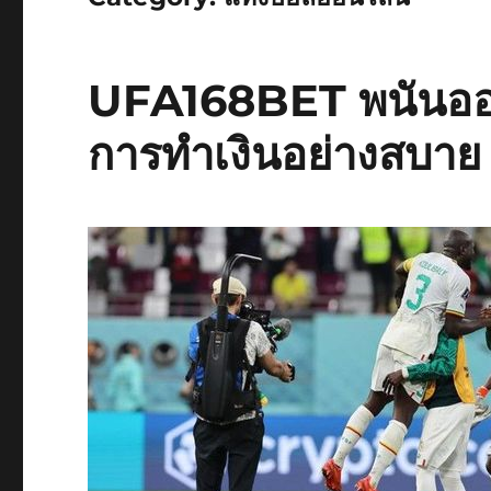
UFA168BET พนันออนไล
การทำเงินอย่างสบาย