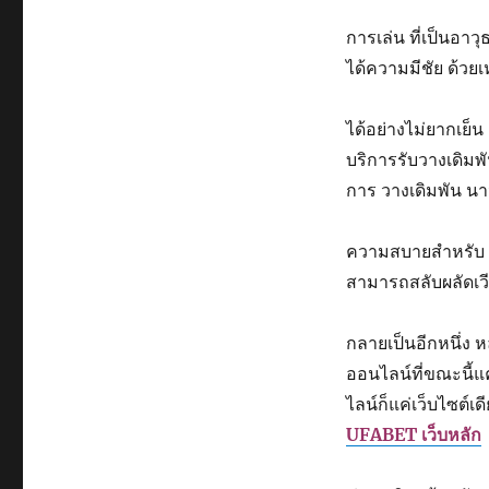
การเล่น ที่เป็นอาว
ได้ความมีชัย ด้วยเหต
ได้อย่างไม่ยากเย็น
บริการรับวางเดิมพ
การ วางเดิมพัน นา
ความสบายสำหรับ ผู
สามารถสลับผลัดเวี
กลายเป็นอีกหนึ่ง 
ออนไลน์ที่ขณะนี้แ
ไลน์ก็แค่เว็บไซต์เ
UFABET เว็บหลัก