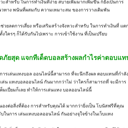
หวะสำหรับ ในการทำเงินที่ง่าย สบายเพิ่มมากเพิ่มขึ้น ก็ยังเป็นการ
วทาง พนันที่ผสมกับ ความเหมาะสม ของการวางเดิมพัน
าช่วยลดการเสี่ยง หรือเสริมสร้างจังหวะสำหรับ ในการทำเงินที่ แต
้งใครๆ ก็ได้รับกันไปเพราะ การเข้าใช้งาน ที่เป็นเปรียบ
ดภัยสุด แจกทีเด็ดบอลสร้างผลกำไรค่าตอบแท
ารเล่นแทงบอล ออนไลน์นี้สามารถ ที่จะนึกถึงผล ตอบแทนที่กำลั
เล่น แทงบอลออนไลน์ กันมากกว่าไม่ ว่าใครก็สามารถที่ จะมีการ
เต็มเปี่ยมก็เลย ทำให้การเล่นแทง บอลออนไลน์นี้
งต่อสิ่งที่ต้อง การสำหรับคุณได้ มากกว่ายิ่งเป็น โบนัสฟรีที่คุณ
ับในการ เล่นแทงบอลออนไลน์ กันอย่างจุใจข้างในเว็บแทง