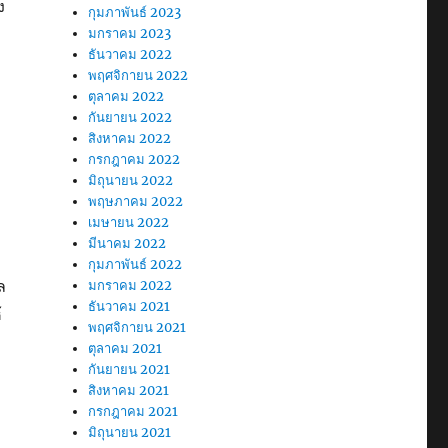
ง
กุมภาพันธ์ 2023
มกราคม 2023
ธันวาคม 2022
พฤศจิกายน 2022
ตุลาคม 2022
กันยายน 2022
สิงหาคม 2022
กรกฎาคม 2022
มิถุนายน 2022
พฤษภาคม 2022
เมษายน 2022
มีนาคม 2022
กุมภาพันธ์ 2022
ล
มกราคม 2022
ธันวาคม 2021
้
พฤศจิกายน 2021
ตุลาคม 2021
กันยายน 2021
สิงหาคม 2021
กรกฎาคม 2021
มิถุนายน 2021