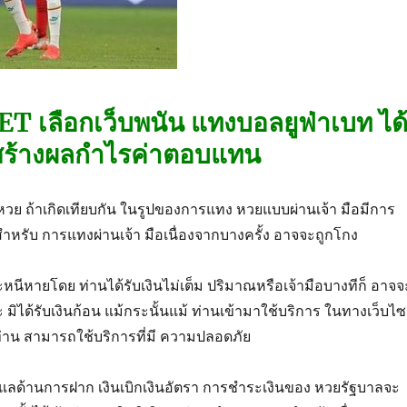
 เลือกเว็บพนัน แทงบอลยูฟ่าเบท ได
สร้างผลกำไรค่าตอบแทน
วย ถ้าเกิดเทียบกัน ในรูปของการแทง หวยแบบผ่านเจ้า มือมีการ
กสำหรับ การแทงผ่านเจ้า มือเนื่องจากบางครั้ง อาจจะถูกโกง
ะหนีหายโดย ท่านได้รับเงินไม่เต็ม ปริมาณหรือเจ้ามือบางทีก็ อาจจ
 มิได้รับเงินก้อน แม้กระนั้นแม้ ท่านเข้ามาใช้บริการ ในทางเว็บไซ
าน สามารถใช้บริการที่มี ความปลอดภัย
ูแลด้านการฝาก เงินเบิกเงินอัตรา การชำระเงินของ หวยรัฐบาลจะ