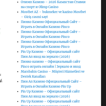
Олимп Казино – 2026 Казахстан Ставки
на спорт и Olimp Casino
Mostbet AZ – bukmeker ve kazino Mostbet
– Giriş rəsmi sayt
Пинко Казино Официальный Сайт –
Играть в Онлайн Казино Pinco
้
Пинко Казино Официальный Сайт –
Играть в Онлайн Казино Pinco
Пинко Казино Официальный Сайт –
Играть в Онлайн Казино Pinco
Pin Up Казино – Официальный сайт
Пин Ап вход на зеркало (2026)
Пинко казино – Официальный сайт
Pinco играть онлайн | Зеркало и вход
Marsbahis Casino – Müşteri Hizmetleri ve
ะ
Destek Kanalları
ต์
Пин Ап Казино Официальный Сайт –
Играть в Онлайн Казино Pin Up
Pin Up Казино – Официальный сайт
Пин Ап вход на зеркало (2026)
Pin Up Казино – Официальный сайт