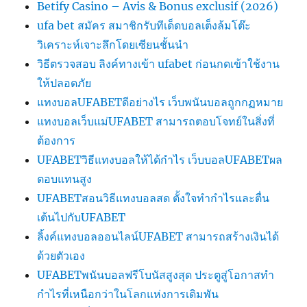
Betify Casino – Avis & Bonus exclusif (2026)
ufa bet สมัคร สมาชิกรับทีเด็ดบอลเต็งล้มโต๊ะ
วิเคราะห์เจาะลึกโดยเซียนชั้นนำ
วิธีตรวจสอบ ลิงค์ทางเข้า ufabet ก่อนกดเข้าใช้งาน
ให้ปลอดภัย
แทงบอลUFABETดีอย่างไร เว็บพนันบอลถูกกฏหมาย
แทงบอลเว็บแม่UFABET สามารถตอบโจทย์ในสิ่งที่
ต้องการ
UFABETวิธีแทงบอลให้ได้กำไร เว็บบอลUFABETผล
ตอบแทนสูง
UFABETสอนวิธีแทงบอลสด ตั้งใจทำกำไรและตื่น
เต้นไปกับUFABET
ลิ้งค์แทงบอลออนไลน์UFABET สามารถสร้างเงินได้
ด้วยตัวเอง
UFABETพนันบอลฟรีโบนัสสูงสุด ประตูสู่โอกาสทำ
กำไรที่เหนือกว่าในโลกแห่งการเดิมพัน