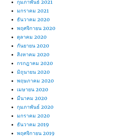
กุมภาพันธ์ 2021
มกราคม 2021
ธันวาคม 2020
พฤศจิกายน 2020
ตุลาคม 2020
กันยายน 2020
สิงหาคม 2020
กรกฎาคม 2020
มิถุนายน 2020
พฤษภาคม 2020
เมษายน 2020
มีนาคม 2020
กุมภาพันธ์ 2020
มกราคม 2020
ธันวาคม 2019
พฤศจิกายน 2019