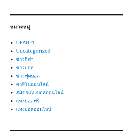
หมวดหมู่
UFABET
Uncategorized
ข่าวกีฬา
ข่าวบอล
ข่าวฟุตบอล
คาสิโนออนไลน์
สมัครแทงบอลออนไลน์
แทงบอลฟรี
แทงบอลออนไลน์