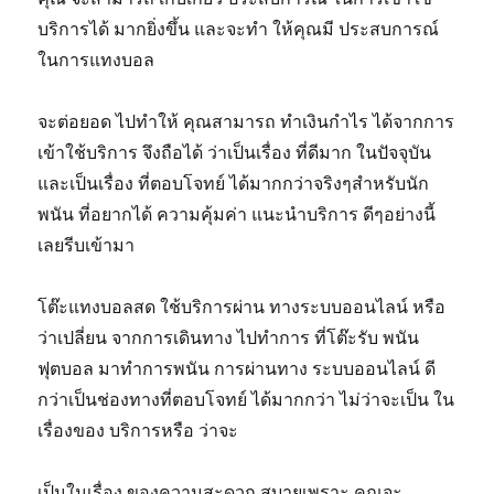
บริการได้ มากยิ่งขึ้น และจะทำ ให้คุณมี ประสบการณ์
ในการแทงบอล
จะต่อยอด ไปทำให้ คุณสามารถ ทำเงินกำไร ได้จากการ
เข้าใช้บริการ จึงถือได้ ว่าเป็นเรื่อง ที่ดีมาก ในปัจจุบัน
และเป็นเรื่อง ที่ตอบโจทย์ ได้มากกว่าจริงๆสำหรับนัก
พนัน ที่อยากได้ ความคุ้มค่า แนะนำบริการ ดีๆอย่างนี้
เลย
รีบเข้ามา
โต๊ะแทงบอลสด ใช้บริการผ่าน ทางระบบออนไลน์ หรือ
ว่าเปลี่ยน จากการเดินทาง ไปทำการ ที่โต๊ะรับ พนัน
ฟุตบอล มาทำการพนัน การผ่านทาง ระบบออนไลน์ ดี
กว่าเป็นช่องทางที่ตอบโจทย์ ได้มากกว่า ไม่ว่าจะเป็น ใน
เรื่องของ บริการหรือ ว่าจะ
เป็นในเรื่อง ของความสะดวก สบายเพราะ คุณจะ