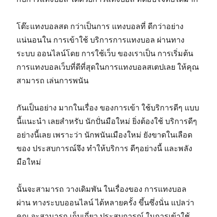
โต๊ะแทงบอลสด กว่าเป็นการ แทงบอลที่ ดีกว่าอย่าง
แน่นอนใน การเข้าใช้ บริการการแทงบอล ผ่านทาง
ระบบ ออนไลน์โดย การใช้เว็บ ของเราเป็น การเริ่มต้น
การแทงบอล
เว็บที่ดีที่สุดในการแทงบอลสเตปเลย ให้คุณ
สามารถ เล่นการพนัน
กันเป็นอย่าง มากในเรื่อง ของการเข้า ใช้บริการดีๆ แบบ
นี้แนะนำ เลยสำหรับ นักปั่นมือใหม่ ยิ่งต้องใช้ บริการดีๆ
อย่างนี้เลย เพราะว่า นักพนันเมืองใหม่ ยังขาดในเลือด
ของ ประสบการณ์จึง ทำให้บริการ ดีๆอย่างนี้ และพลัง
มือใหม่
นั้นจะสามารถ วางเดิมพัน ในเรื่องของ การแทงบอล
ผ่าน ทางระบบออนไลน์ ได้หลายครั้ง ขึ้นซึ่งนั่น แปลว่า
คุณ จะสามารถ เก็บเกี่ยว ประสบการณ์ ในการเข้าใช้