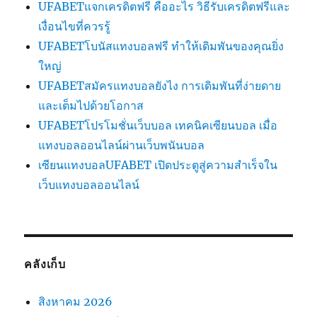
UFABETแจกเครดิตฟรี คืออะไร วิธีรับเครดิตฟรีและ
เงื่อนไขที่ควรรู้
UFABETโบนัสแทงบอลฟรี ทำให้เดิมพันของคุณยิ่ง
ใหญ่
UFABETสมัครแทงบอลยังไง การเดิมพันที่ง่ายดาย
และเต็มไปด้วยโอกาส
UFABETโปรโมชั่นเว็บบอล เทคนิคเซียนบอล เมื่อ
แทงบอลออนไลน์ผ่านเว็บพนันบอล
เซียนแทงบอลUFABET เปิดประตูสู่ความสำเร็จใน
เว็บแทงบอลออนไลน์
คลังเก็บ
สิงหาคม 2026