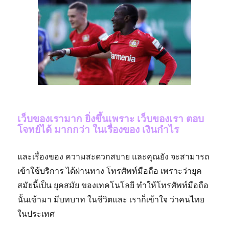
เว็บของเรามาก ยิ่งขึ้นเพราะ เว็บของเรา ตอบ
โจทย์ได้ มากกว่า ในเรื่องของ เงินกำไร
และเรื่องของ ความสะดวกสบาย และคุณยัง จะสามารถ
เข้าใช้บริการ ได้ผ่านทาง โทรศัพท์มือถือ เพราะว่ายุค
สมัยนี้เป็น ยุคสมัย ของเทคโนโลยี ทำให้โทรศัพท์มือถือ
นั้นเข้ามา มีบทบาท ในชีวิตและ เราก็เข้าใจ ว่าคนไทย
ในประเทศ