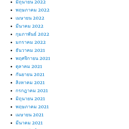
มิถุนายน 2022
พฤษภาคม 2022
เมษายน 2022
มีนาคม 2022
กุมภาพันธ์ 2022
มกราคม 2022
ธันวาคม 2021
พฤศจิกายน 2021
ตุลาคม 2021
กันยายน 2021
สิงหาคม 2021
กรกฎาคม 2021
มิถุนายน 2021
พฤษภาคม 2021
เมษายน 2021
มีนาคม 2021