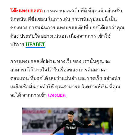
โต๊ะแทงบอลสด
การแทงบอลสเต็ปที่ดี ที่สุดแล้ว สำหรับ
นักพนัน ที่ชื่นชอบ ในการเล่น การพนันรูปแบบนี้
เป็น
ช่องทาง การพนันการ แทงบอลสเต็ปที่ บอกได้เลยว่าคุณ
ต้อง ประทับใจ อย่างแน่นอน เนื่องจากการ เข้าใช้
บริการ
UFABET
การแทงบอลสเต็ปผ่าน ทางเว็บของ เรานั้นคุณ จะ
สามารถไว้ วางใจได้ ในเรื่องของ การคิดค่า ผล
ตอบแทน ที่บอกได้ เลยว่าแม่นยำ และรวดเร็ว อย่างน่า
เหลือเชื่อมั่น จะทำให้ คุณสามารถ วิเคราะห์เงิน ที่คุณ
จะได้ จากการเข้า
แทงบอล