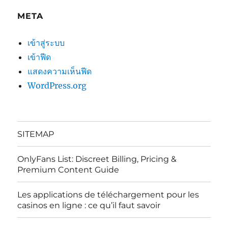
META
เข้าสู่ระบบ
เข้าฟีด
แสดงความเห็นฟีด
WordPress.org
SITEMAP
OnlyFans List: Discreet Billing, Pricing &
Premium Content Guide
Les applications de téléchargement pour les
casinos en ligne : ce qu’il faut savoir