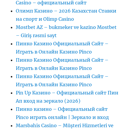
Casino – официальный сайт
Олимп Казино – 2026 Казахстан Ставки
на спорт и Olimp Casino
Mostbet AZ – bukmeker ve kazino Mostbet
– Giriş rəsmi sayt
Пинко Казино Официальный Сайт –
Играть в Онлайн Казино Pinco
Пинко Казино Официальный Сайт –
Играть в Онлайн Казино Pinco
Пинко Казино Официальный Сайт –
Играть в Онлайн Казино Pinco
Pin Up Казино – Официальный сайт Пин
Ап вход на зеркало (2026)
Пинко казино – Официальный сайт
Pinco играть онлайн | Зеркало и вход
Marsbahis Casino – Müşteri Hizmetleri ve