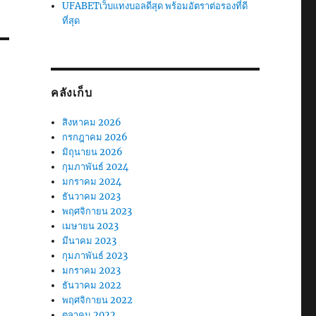
UFABETเว็บแทงบอลดีสุด พร้อมอัตราต่อรองที่ดี
ที่สุด
คลังเก็บ
สิงหาคม 2026
กรกฎาคม 2026
มิถุนายน 2026
กุมภาพันธ์ 2024
มกราคม 2024
ธันวาคม 2023
พฤศจิกายน 2023
เมษายน 2023
มีนาคม 2023
กุมภาพันธ์ 2023
มกราคม 2023
ธันวาคม 2022
พฤศจิกายน 2022
ตุลาคม 2022