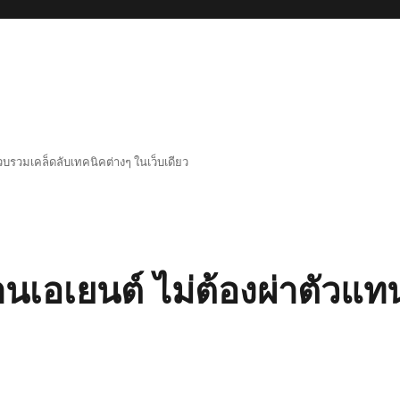
รวมเคล็ดลับเทคนิคต่างๆ ในเว็บเดียว
เอเยนต์ ไม่ต้องผ่าตัวแท