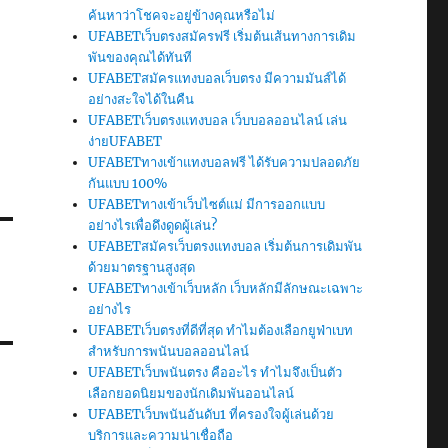
ค้นหาว่าโชคจะอยู่ข้างคุณหรือไม่
UFABETเว็บตรงสมัครฟรี เริ่มต้นเส้นทางการเดิม
พันของคุณได้ทันที
UFABETสมัครแทงบอลเว็บตรง มีความมันส์ได้
อย่างสะใจได้ในคืน
UFABETเว็บตรงแทงบอล เว็บบอลออนไลน์ เล่น
ง่ายUFABET
UFABETทางเข้าแทงบอลฟรี ได้รับความปลอดภัย
กันแบบ 100%
UFABETทางเข้าเว็บไซต์แม่ มีการออกแบบ
อย่างไรเพื่อดึงดูดผู้เล่น?
UFABETสมัครเว็บตรงแทงบอล เริ่มต้นการเดิมพัน
ด้วยมาตรฐานสูงสุด
UFABETทางเข้าเว็บหลัก เว็บหลักมีลักษณะเฉพาะ
อย่างไร
UFABETเว็บตรงที่ดีที่สุด ทำไมต้องเลือกยูฟ่าเบท
สำหรับการพนันบอลออนไลน์
UFABETเว็บพนันตรง คืออะไร ทำไมจึงเป็นตัว
เลือกยอดนิยมของนักเดิมพันออนไลน์
UFABETเว็บพนันอันดับ1 ที่ครองใจผู้เล่นด้วย
บริการและความน่าเชื่อถือ