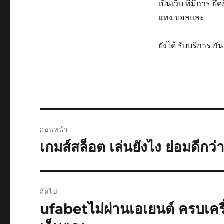
เป็นเว็บ ที่มีการ 
แทง บอลและ
ยังได้ รับบริการ กั
เมนู
ก่อนหน้า
นำทาง
เกมส์สล็อต เล่นยังไง ย่อมดีกว่
เรื่อง
ก่อน
เรื่อง
หน้า:
ถัดไป
ufabetไม่ผ่านเอเยนต์ ครบเครื
เรื่อง
ต่อ