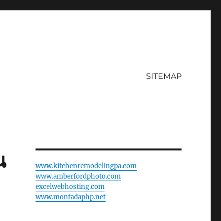
SITEMAP
น
www.kitchenremodelingpa.com
www.amberfordphoto.com
excelwebhosting.com
www.montadaphp.net