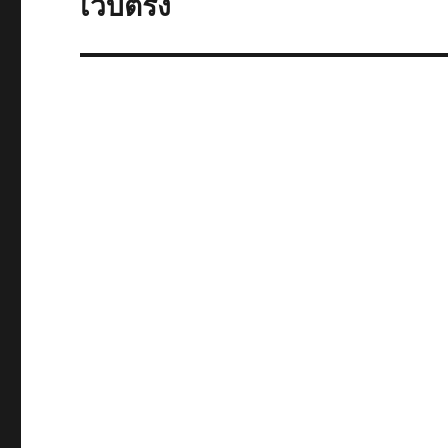
เว็บตรง
ไป: