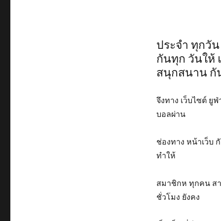
ประจำ ทุกวัน อ
กันทุก วันให้
สนุกสนาน กัน
จึงทาง เว็บไซต์ ยู
บอลผ่าน
ช่องทาง หน้าเว็บ ก
ทำให้
สมาชิกห ทุกคน สา
ชั่วโมง ยังคง