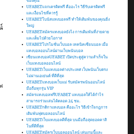
ของคุณ
UFABETแจกเครดิตฟรี คืออะไร วิธีรับเครดิตฟรี
และเงื่อนไขที่ควรรู้
UFABETโบนัสแทงบอลฟรี ทำให้เดิมพันของคุณยิ่ง
ณ์
ใหญ่
UFABETสมัครแทงบอลยังไง การเดิมพันที่ง่ายดาย
และเต็มไปด้วยโอกาส
UFABETโปรโมชั่นเว็บบอล เทคนิคเซียนบอล เมื่อ
แทงบอลออนไลน์ผ่านเว็บพนันบอล
เซียนแทงบอลUFABET เปิดประตูสู่ความสำเร็จใน
เว็บแทงบอลออนไลน์
UFABETเว็บแทงบอลต่างประเทศ เว็บพนันเว็บตรง
ไม่ผ่านเอเย่นต์ ที่ดีที่สุด
UFABETแทงบอลเว็บแม่ รับสมัครพนันออนไลน์
กฟ
มือถือทุกรุ่น VIP
สมัครแทงบอลฟรีUFABET แทงบอลให้ได้กำไร
สามารถร่วมเล่นได้ตลอด 24 ชม.
UFABETกติกาแทงบอล คืออะไร วิธีเข้าใจกฎการ
เดิมพันฟุตบอลออนไลน์
UFABETเว็บแทงบอลดีที่สุด บนมือถือสุดยอดคาสิ
โนที่ดีที่สุด
UFABETสมัครเว็บบอลออนไลน์ เล่นเกมนี้และ