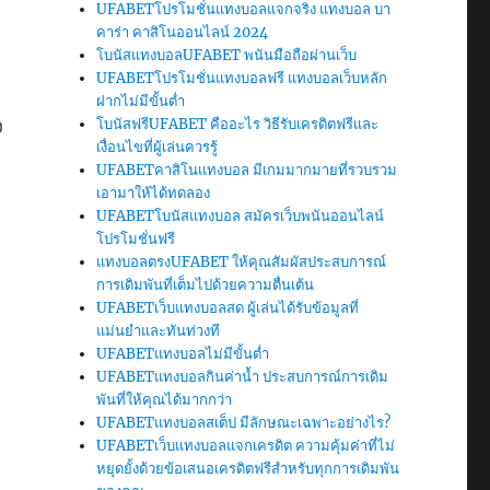
UFABETโปรโมชั่นแทงบอลแจกจริง แทงบอล บา
คาร่า คาสิโนออนไลน์ 2024
โบนัสแทงบอลUFABET พนันมือถือผ่านเว็บ
UFABETโปรโมชั่นแทงบอลฟรี แทงบอลเว็บหลัก
ฝากไม่มีขั้นต่ำ
โบนัสฟรีUFABET คืออะไร วิธีรับเครดิตฟรีและ
ง
เงื่อนไขที่ผู้เล่นควรรู้
UFABETคาสิโนแทงบอล มีเกมมากมายที่รวบรวม
เอามาให้ได้ทดลอง
UFABETโบนัสแทงบอล สมัครเว็บพนันออนไลน์
โปรโมชั่นฟรี
แทงบอลตรงUFABET ให้คุณสัมผัสประสบการณ์
การเดิมพันที่เต็มไปด้วยความตื่นเต้น
UFABETเว็บแทงบอลสด ผู้เล่นได้รับข้อมูลที่
แม่นยำและทันท่วงที
UFABETแทงบอลไม่มีขั้นต่ำ
UFABETแทงบอลกินค่าน้ำ ประสบการณ์การเดิม
พันที่ให้คุณได้มากกว่า
UFABETแทงบอลสเต็ป มีลักษณะเฉพาะอย่างไร?
UFABETเว็บแทงบอลแจกเครดิต ความคุ้มค่าที่ไม่
หยุดยั้งด้วยข้อเสนอเครดิตฟรีสำหรับทุกการเดิมพัน