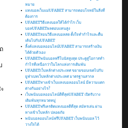
หมาย
แทงบอลเว็บแม่UFABET สามารถตอบโจทย์ในสิ่งที่
ต้องการ
UFABETวิธีแทงบอลให้ได้กำไร เว็บ
บอลUFABETผลตอบแทนสูง
UFABETสอนวิธีแทงบอลสด ตั้งใจทำกำไรและตื่น
เต้นไปกับUFABET
ลิ้งค์แทงบอลออนไลน์UFABET สามารถสร้างเงิน
รถ
ได้ด้วยตัวเอง
UFABETพนันบอลฟรีโบนัสสูงสุด ประตูสู่โอกาสทำ
บ
กำไรที่เหนือกว่าในโลกแห่งการเดิมพัน
UFABETเว็บหลักต่างประเทศ ขยายขอบเขตไปกับ
ยูฟ่าเบทเว็บหลักต่างประเทศ มาตรฐานสากล
UFABETทางเข้าเว็บแทงบอลออนไลน์ มีความแตก
ต่างกันอย่างไร?
ใจ
เว็บพนันบอลออนไลน์ดีที่สุดUFABET เปิดรับวาง
เดิมพันทุกหมวดหมู่
UFABETฟรีเครดิตแทงบอลดีที่สุด สมัครเล่น ผ่าน
ทางเข้าเว็บหลัก ปลอดภัย
พนันบอลออนไลน์ฟรีUFABET เว็บพนันบอล ไว้
วางใจได้