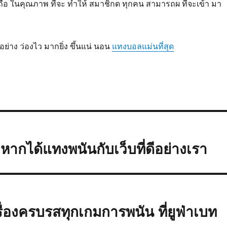
ยึดถือ ในคุณภาพ ที่จะ ทำให้ สมาชิกด ทุกคน สามารถผ ที่จะเข้า มา
นอย่าง ว่องไว มากยิ่ง ขึ้นแน่ นอน
แทงบอลแม่นที่สุด
าหากได้แทงพนันกับเว็บที่ดีอย่างเรา
่องครบรสทุกเกมการพนัน ที่ยูฟ่าเบท