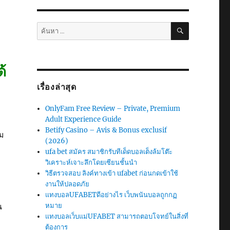
ค้นหา
ค้นหา:
้
เรื่องล่าสุด
OnlyFam Free Review – Private, Premium
Adult Experience Guide
Betify Casino – Avis & Bonus exclusif
่ม
(2026)
ufa bet สมัคร สมาชิกรับทีเด็ดบอลเต็งล้มโต๊ะ
วิเคราะห์เจาะลึกโดยเซียนชั้นนำ
วิธีตรวจสอบ ลิงค์ทางเข้า ufabet ก่อนกดเข้าใช้
งานให้ปลอดภัย
แทงบอลUFABETดีอย่างไร เว็บพนันบอลถูกกฏ
น
หมาย
แทงบอลเว็บแม่UFABET สามารถตอบโจทย์ในสิ่งที่
ต้องการ