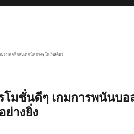
รวมเคล็ดลับเทคนิคต่างๆ ในเว็บเดียว
โมชั่นดีๆ เกมการพนันบอ
ย่างยิ่ง