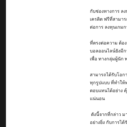
กับช่องทางการ ลง
เครดิต ฟรีที่สามาร
ต่อการ ลงทุนเกมก
ที่ตรงต่อความ ต้อ
บอลออนไลน์ยังมีก
เพื่อ ทางกลุ่มผู้นั
สามารถได้รับโอกา
ทุกรูปแบบ ที่ทำให้
ตอบแทนได้อย่าง คุ้
แน่นอน
ดังนี้จากที่กล่าว ม
อย่างยิ่ง กับการไ