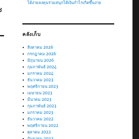
ได้ง่ายลงทุนร่วมสนุกได้เงินกำไรเกิดขึ้นง่าย
ะ
คลังเก็บ
สิงหาคม 2026
กรกฎาคม 2026
มิถุนายน 2026
กุมภาพันธ์ 2024
มกราคม 2024
ธันวาคม 2023
พฤศจิกายน 2023
เมษายน 2023
มีนาคม 2023
กุมภาพันธ์ 2023
มกราคม 2023
ธันวาคม 2022
พฤศจิกายน 2022
ตุลาคม 2022
กันยายน 2022