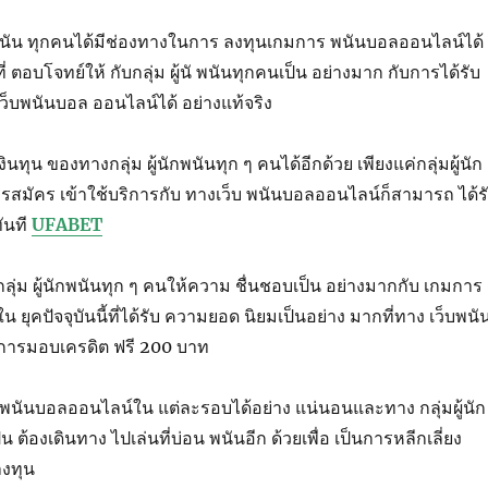
นักพนัน ทุกคนได้มีช่องทางในการ ลงทุนเกมการ พนันบอลออนไลน์ได้
่ ตอบโจทย์ให้ กับกลุ่ม ผู้นั พนันทุกคนเป็น อย่างมาก กับการได้รับ
ว็บพนันบอล ออนไลน์ได้ อย่างแท้จริง
นทุน ของทางกลุ่ม ผู้นักพนันทุก ๆ คนได้อีกด้วย เพียงแค่กลุ่มผู้นัก
สมัคร เข้าใช้บริการกับ ทางเว็บ พนันบอลออนไลน์ก็สามารถ ได้ร
ทันที
UFABET
กลุ่ม ผู้นักพนันทุก ๆ คนให้ความ ชื่นชอบเป็น อย่างมากกับ เกมการ
ยุคปัจจุบันนี้ที่ได้รับ ความยอด นิยมเป็นอย่าง มากที่ทาง เว็บพนั
 การมอบเครดิต ฟรี 200 บาท
พนันบอลออนไลน์ใน แต่ละรอบได้อย่าง แน่นอนและทาง กลุ่มผู้นัก
 ต้องเดินทาง ไปเล่นที่บ่อน พนันอีก ด้วยเพื่อ เป็นการหลีกเลี่ยง
ลงทุน