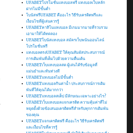
UFABETโปรโมชั่นแทงบอลฟรี แทงบอลเว็บหลัก
ฝากไม่มีขั้นต่ำ
โบนัสฟรีUFABET คืออะไร วิธีรับเครดิตฟรีและ
เงื่อนไขที่ผู้เล่นควรรู้
UFABETคาสิโนแทงบอล มีเกมมากมายที่รวบรวม
เอามาให้ได้ทดลอง
UFABETโบนัสแทงบอล สมัครเว็บพนันออนไลน์
โปรโมชั่นฟรี
แทงบอลตรงUFABET ให้คุณสัมผัสประสบการณ์
การเดิมพันที่เต็มไปด้วยความตื่นเต้น
UFABETเว็บแทงบอลสด ผู้เล่นได้รับข้อมูลที่
แม่นยำและทันท่วงที
ก
UFABETแทงบอลไม่มีขั้นต่ำ
UFABETแทงบอลกินค่าน้ำ ประสบการณ์การเดิม
พันที่ให้คุณได้มากกว่า
UFABETแทงบอลสเต็ป มีลักษณะเฉพาะอย่างไร?
UFABETเว็บแทงบอลแจกเครดิต ความคุ้มค่าที่ไม่
น
หยุดยั้งด้วยข้อเสนอเครดิตฟรีสำหรับทุกการเดิมพัน
ของคุณ
UFABETแจกเครดิตฟรี คืออะไร วิธีรับเครดิตฟรี
และเงื่อนไขที่ควรรู้