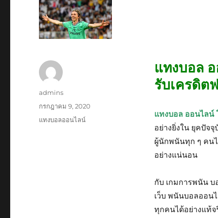
แทงบอล ออ
รับเครดิต
ผู้
admins
เขียน
เขียน
กรกฎาคม 9, 2020
แทงบอล ออนไลน์ โ
เมื่อ
หมวด
แทงบอลออนไลน์
อย่างยิ่งใน ยุคปัจจ
หมู่
ผู้นักพนันทุก ๆ คนไ
อย่างแน่นอน
กับ เกมการพนัน บอ
เว็บ พนันบอลออนไล
ทุกคนได้อย่างแท้จ