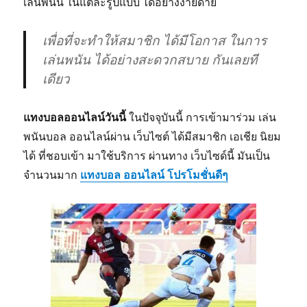
เล่นพนัน ในแต่ละรูปแบบ ได้อย่างง่ายดาย
เพื่อที่จะทำให้สมาชิก ได้มีโอกาส ในการ
เล่นพนัน ได้อย่างสะดวกสบาย กันเลยที
เดียว
แทงบอลออนไลน์วันนี้
ในปัจจุบันนี้ การเข้ามาร่วม เล่น
พนันบอล ออนไลน์ผ่าน เว็บไซต์ ได้มีสมาชิก เอเชีย นิยม
ได้ ที่ชอบเข้า มาใช้บริการ ผ่านทาง เว็บไซด์นี้ มันเป็น
จำนวนมาก
แทงบอล ออนไลน์ โปรโมชั่นดีๆ