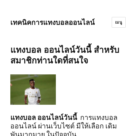
เทคนิคการแทงบอลออนไลน์
เมนู
แทงบอล ออนไลน์วันนี้ สำหรับ
สมาชิกท่านใดที่สนใจ
แทงบอล ออนไลน์วันนี้
การแทงบอล
ออนไลน์ ผ่านเว็บไซต์ มีให้เลือก เดิม
พันมากมาย ในปัจจุบัน