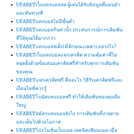
UFABETเว็บแทงบอลสด ผู้เล่นได้รับข้อมูลที่แม่นยำ
และทันท่วงที
UFABETแทงบอลไม่มีขั้นต่ำ
UFABETแทงบอลกินค่าน้ำ ประสบการณ์การเดิมพัน
ที่ให้คุณได้มากกว่า
UFABETแทงบอลสเต็ป มีลักษณะเฉพาะอย่างไร?
UFABETเว็บแทงบอลแจกเครดิต ความคุ้มค่าที่ไม่
หยุดยั้งด้วยข้อเสนอเครดิตฟรีสำหรับทุกการเดิมพัน
ของคุณ
UFABETแจกเครดิตฟรี คืออะไร วิธีรับเครดิตฟรีและ
เงื่อนไขที่ควรรู้
UFABETโบนัสแทงบอลฟรี ทำให้เดิมพันของคุณยิ่ง
ใหญ่
UFABETสมัครแทงบอลยังไง การเดิมพันที่ง่ายดาย
และเต็มไปด้วยโอกาส
UFABETโปรโมชั่นเว็บบอล เทคนิคเซียนบอล เมื่อ