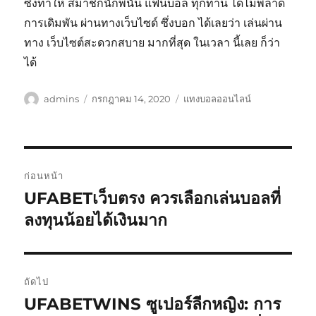
ซึ่งทำให้ สมาชิกนักพนัน แฟนบอล ทุกท่าน ได้ไม่พลาด
การเดิมพัน ผ่านทางเว็บไซด์ ซึ่งบอก ได้เลยว่า เล่นผ่าน
ทาง เว็บไซต์สะดวกสบาย มากที่สุด ในเวลา นี้เลย ก็ว่า
ได้
ผู้
เขียน
หมวด
admins
กรกฎาคม 14, 2020
แทงบอลออนไลน์
เขียน
เมื่อ
หมู่
เมนู
ก่อนหน้า
นำทาง
UFABETเว็บตรง ควรเลือกเล่นบอลที่
เรื่อง
ก่อน
ลงทุนน้อยได้เงินมาก
เรื่อง
หน้า:
ถัดไป
UFABETWINS ซูเปอร์ลีกหญิง: การ
เรื่อง