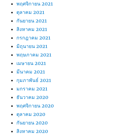
พฤศจิกายน 2021
ตุลาคม 2021
กันยายน 2021
สิงหาคม 2021
กรกฎาคม 2021
มิถุนายน 2021
พฤษภาคม 2021
เมษายน 2021
มีนาคม 2021
กุมภาพันธ์ 2021
มกราคม 2021
ธันวาคม 2020
พฤศจิกายน 2020
ตุลาคม 2020
กันยายน 2020
สิงหาคม 2020