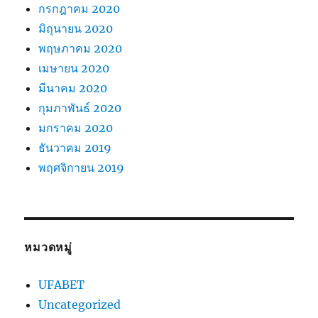
กรกฎาคม 2020
มิถุนายน 2020
พฤษภาคม 2020
เมษายน 2020
มีนาคม 2020
กุมภาพันธ์ 2020
มกราคม 2020
ธันวาคม 2019
พฤศจิกายน 2019
หมวดหมู่
UFABET
Uncategorized