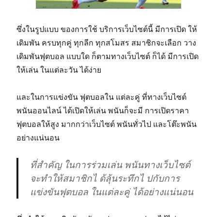
ซึ่งในรูปแบบ ของการใช้ บริการเว็บไซต์นี้ มีการเปิด ให้
เดิมพัน ครบทุกคู่ ทุกลีก ทุกสโมสร สมาชิกจะเลือก วาง
เดิมพันฟุตบอล แบบใด ก็ตามทางเว็บไซต์ ก็ได้ มีการเปิด
ให้เล่น ในแต่ละวัน ได้ง่าย
และในการแข่งขัน ฟุตบอลใน แต่ละคู่ ที่ทางเว็บไซต์
พนันออนไลน์ ได้เปิดให้เล่น พนันก็จะมี การเปิดราคา
ฟุตบอลให้สูง มากกว่าเว็บไซต์ พนันทั่วไป และโต๊ะพนัน
อย่างแน่นอน
ที่สำคัญ ในการร่วมเล่น พนันทางเว็บไซต์
จะทำให้สมาชิกไ ด้ลุ้นระทึกไ ปกับการ
แข่งขันฟุตบอล ในแต่ละคู่ ได้อย่างแน่นอน