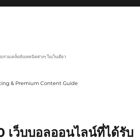
รวมเคล็ดลับเทคนิคต่างๆ ในเว็บเดียว
Pricing & Premium Content Guide
เว็บบอลออนไลน์ที่ได้รับ