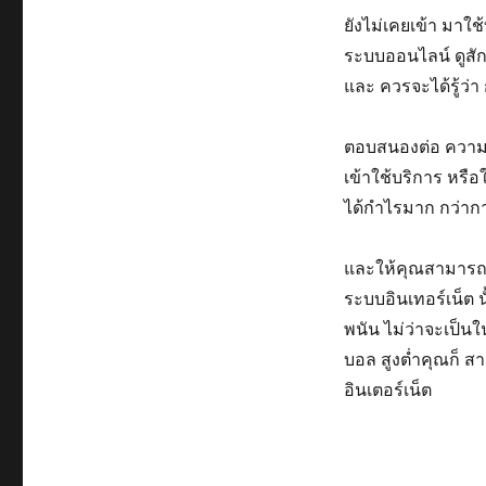
ยังไม่เคยเข้า มาใ
ระบบออนไลน์ ดูสัก
และ ควรจะได้รู้ว่
ตอบสนองต่อ ความต
เข้าใช้บริการ หรือใน
ได้กำไรมาก กว่าก
และให้คุณสามารถ 
ระบบอินเทอร์เน็ต
พนัน ไม่ว่าจะเป็
บอล สูงต่ำคุณก็ 
อินเตอร์เน็ต