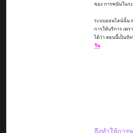
ของ การพนันในระ
ระบบออนไลน์นั้น ส
การให้บริการ เพรา
ได้ว่า ตอนนี้เป็นป
วัน
จึงทำให้การ