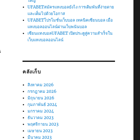
ใหญ่
UFABETสมัครแทงบอลยังไง การเดิมพันที่ง่ายดาย
และเต็มไปด้วยโอกาส
ร
UFABETโปรโมชั่นเว็บบอล เทคนิคเซียนบอล เมื่อ
แทงบอลออนไลน์ผ่านเว็บพนันบอล
เซียนแทงบอลUFABET เปิดประตูสู่ความสำเร็จใน
เว็บแทงบอลออนไลน์
ณ
คลังเก็บ
สิงหาคม 2026
กรกฎาคม 2026
มิถุนายน 2026
กุมภาพันธ์ 2024
มกราคม 2024
ธันวาคม 2023
พฤศจิกายน 2023
เมษายน 2023
มีนาคม 2023