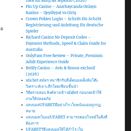
Пин Ап вход на зеркало (2026)
Pin Up Casino – Azərbaycanda Onlayn
Kazino – Qeydiyyat və Giriş
Crown Pokies Login – Schritt‑für‑Schritt
Registrierung und Anleitung für deutsche
ือ
Spieler
Richard Casino No Deposit Codes –
Payment Methods, Speed & Claim Guide for
Australia
OnlyFam Free Review – Private, Premium
Adult Experience Guide
Betify Casino – Avis & Bonus exclusif
(2026)
ufa bet สมัคร สมาชิกรับทีเด็ดบอลเต็งล้มโต๊ะ
วิเคราะห์เจาะลึกโดยเซียนชั้นนำ
วิธีตรวจสอบ ลิงค์ทางเข้า ufabet ก่อนกดเข้าใช้
งานให้ปลอดภัย
แทงบอลUFABETดีอย่างไร เว็บพนันบอลถูกกฏ
หมาย
แทงบอลเว็บแม่UFABET สามารถตอบโจทย์ในสิ่งที่
ต้องการ
UFABETวิธีแทงบอลให้ได้กำไร เว็บ