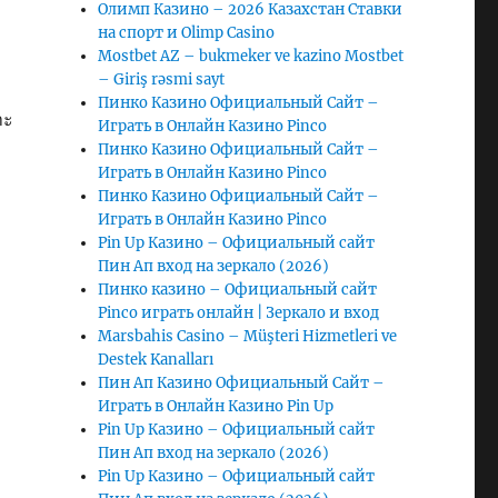
Олимп Казино – 2026 Казахстан Ставки
на спорт и Olimp Casino
Mostbet AZ – bukmeker ve kazino Mostbet
– Giriş rəsmi sayt
Пинко Казино Официальный Сайт –
าะ
Играть в Онлайн Казино Pinco
Пинко Казино Официальный Сайт –
Играть в Онлайн Казино Pinco
Пинко Казино Официальный Сайт –
Играть в Онлайн Казино Pinco
Pin Up Казино – Официальный сайт
Пин Ап вход на зеркало (2026)
Пинко казино – Официальный сайт
Pinco играть онлайн | Зеркало и вход
Marsbahis Casino – Müşteri Hizmetleri ve
Destek Kanalları
Пин Ап Казино Официальный Сайт –
Играть в Онлайн Казино Pin Up
Pin Up Казино – Официальный сайт
Пин Ап вход на зеркало (2026)
Pin Up Казино – Официальный сайт