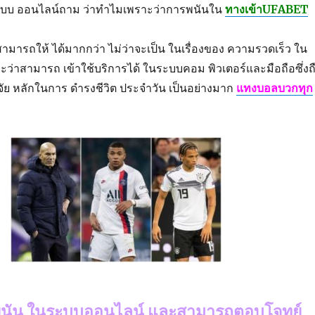
บบ ออนไลน์ถาม ว่าทำไมเพราะว่าการพนันใน
ทางเข้าUFABET
ามารถให้ ได้มากกว่า ไม่ว่าจะเป็น ในเรื่องของ ความรวดเร็ว ใน
ะว่าสามารถ เข้าใช้บริการได้ ในระบบคอม พิวเตอร์และมือถือซึ่งถ
ัจจัย หลักในการ ดำรงชีวิต ประจำวัน เป็นอย่างมาก
แทงบอลบวกทุก
พนัน ในระบบออนไลน์ และสามารถตอบโจทย์