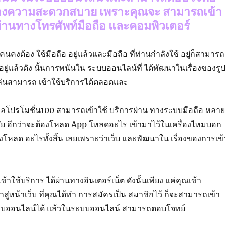
 ของความสะดวกสบาย เพราะคุณจะ สามารถเข้า
ผ่านทางโทรศัพท์มือถือ และคอมพิวเตอร์
ทุกคนคงต้อง ใช้มือถือ อยู่แล้วและมือถือ ที่ท่านกำลังใช้ อยู่ก็สามารถ
ด้อยู่แล้วดัง นั้นการพนันใน ระบบออนไลน์ที่ ได้พัฒนาในเรื่องของรู
้เล่นสามารถ เข้าใช้บริการได้ตลอดและ
งบอลโปรโมชั่น100 สามารถเข้าใช้ บริการผ่าน ทางระบบมือถือ หลาย
ัย อีกว่าจะต้องโหลด App โหลดอะไร เข้ามาไว้ในเครื่องไหมบอก
องโหลด อะไรทั้งสิ้น เลยเพราะว่าเว็บ และพัฒนาใน เรื่องของการเข้
้าใช้บริการ ได้ผ่านทางอินเตอร์เน็ต ดังนั้นเพียง แค่คุณเข้า
้าสู่หน้าเว็บ ที่คุณได้ทำ การสมัครเป็น สมาชิกไว้ ก็จะสามารถเข้า
ออนไลน์ได้ แล้ว
ในระบบออนไลน์ สามารถตอบโจทย์