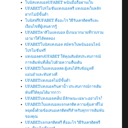
โบนัสแทงบอลUFABET พนันมือถือผ่านเว็บ
UFABETโปรโมชั่นแทงบอลฟรี แทงบอลเว็บหลัก
ฝากไม่มีขั้นต่ำ
โบนัสฟรีUFABET คืออะไร วิธีรับเครดิตฟรีและ
เงื่อนไขที่ผู้เล่นควรรู้
UFABETคาสิโนแทงบอล มีเกมมากมายที่รวบรวม
เอามาให้ได้ทดลอง
UFABETโบนัสแทงบอล สมัครเว็บพนันออนไลน์
โปรโมชั่นฟรี
แทงบอลตรงUFABET ให้คุณสัมผัสประสบการณ์
การเดิมพันที่เต็มไปด้วยความตื่นเต้น
UFABETเว็บแทงบอลสด ผู้เล่นได้รับข้อมูลที่
แม่นยำและทันท่วงที
UFABETแทงบอลไม่มีขั้นต่ำ
UFABETแทงบอลกินค่าน้ำ ประสบการณ์การเดิม
พันที่ให้คุณได้มากกว่า
UFABETแทงบอลสเต็ป มีลักษณะเฉพาะอย่างไร?
UFABETเว็บแทงบอลแจกเครดิต ความคุ้มค่าที่ไม่
หยุดยั้งด้วยข้อเสนอเครดิตฟรีสำหรับทุกการเดิมพัน
ของคุณ
UFABETแจกเครดิตฟรี คืออะไร วิธีรับเครดิตฟรี