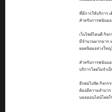
ที่มีการให้บริการ เ
สำหรับการพนันออนไ
​เว็บไซต์​ไหนดี​ กิ
มีจำนวนมากมาก มาย
ยอดนิยมอย่างใหญ่
สำหรับการพนันบอลอ
บริการโดยไม่จำเป็
อีกต่อไปจัด กิจกรร
ต้องมีความลำบาก 
บอลออนไลน์โดยใช