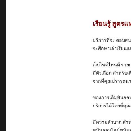
เรียนรู้ สูต
บริการที่จะ ตอบสน
จะศึกษาเล่าเรียนแ
​เว็บไซต์​ไหนดี​ ร
มีตัวเลือก สำหรับเ
จากที่คุณปรารถนา 
ของการเดิมพันออนไ
บริการได้โดยที่คุณ
มีความลำบาก สำหร
พนันออนไลน์พนั