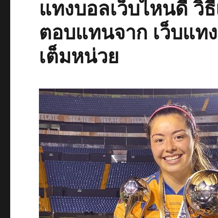
แทงบอลเว็บไหนดี วิ
ตอบแทนจาก เว็บแทงบ
เต็มหน่วย