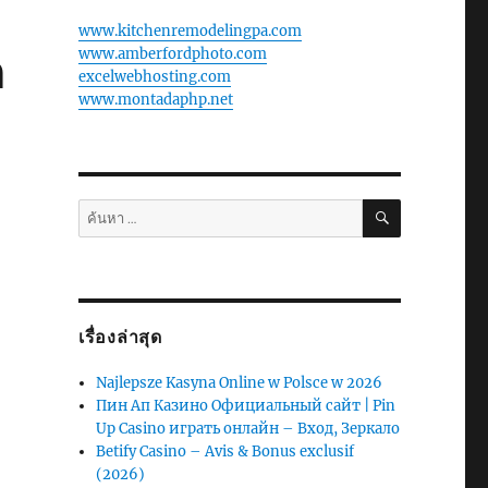
www.kitchenremodelingpa.com
www.amberfordphoto.com
ด
excelwebhosting.com
www.montadaphp.net
ค้นหา
ค้นหา:
เรื่องล่าสุด
Najlepsze Kasyna Online w Polsce w 2026
Пин Ап Казино Официальный сайт | Pin
Up Casino играть онлайн – Вход, Зеркало
Betify Casino – Avis & Bonus exclusif
(2026)