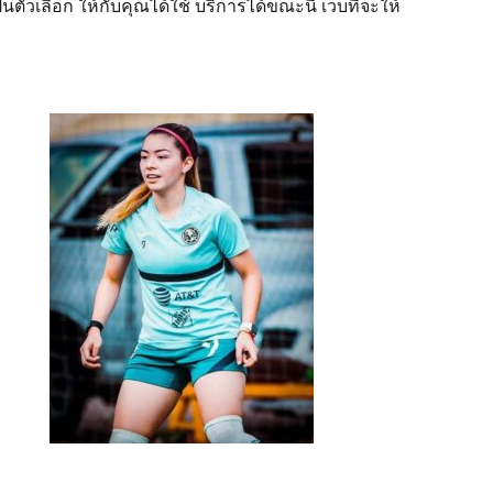
ตัวเลือก ให้กับคุณได้ใช้ บริการได้ขณะนี้ เว็บที่จะให้