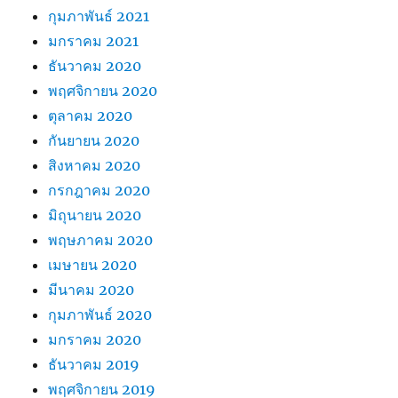
กุมภาพันธ์ 2021
มกราคม 2021
ธันวาคม 2020
พฤศจิกายน 2020
ตุลาคม 2020
กันยายน 2020
สิงหาคม 2020
กรกฎาคม 2020
มิถุนายน 2020
พฤษภาคม 2020
เมษายน 2020
มีนาคม 2020
กุมภาพันธ์ 2020
มกราคม 2020
ธันวาคม 2019
พฤศจิกายน 2019