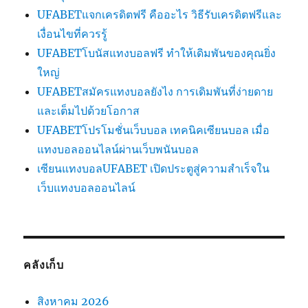
UFABETแจกเครดิตฟรี คืออะไร วิธีรับเครดิตฟรีและ
เงื่อนไขที่ควรรู้
UFABETโบนัสแทงบอลฟรี ทำให้เดิมพันของคุณยิ่ง
ใหญ่
UFABETสมัครแทงบอลยังไง การเดิมพันที่ง่ายดาย
และเต็มไปด้วยโอกาส
UFABETโปรโมชั่นเว็บบอล เทคนิคเซียนบอล เมื่อ
แทงบอลออนไลน์ผ่านเว็บพนันบอล
เซียนแทงบอลUFABET เปิดประตูสู่ความสำเร็จใน
เว็บแทงบอลออนไลน์
คลังเก็บ
สิงหาคม 2026