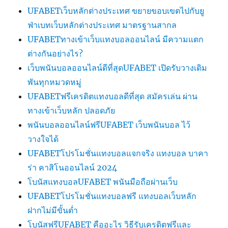
UFABETเว็บหลักต่างประเทศ ขยายขอบเขตไปกับยู
ฟ่าเบทเว็บหลักต่างประเทศ มาตรฐานสากล
UFABETทางเข้าเว็บแทงบอลออนไลน์ มีความแตก
ต่างกันอย่างไร?
เว็บพนันบอลออนไลน์ดีที่สุดUFABET เปิดรับวางเดิม
พันทุกหมวดหมู่
UFABETฟรีเครดิตแทงบอลดีที่สุด สมัครเล่น ผ่าน
ทางเข้าเว็บหลัก ปลอดภัย
พนันบอลออนไลน์ฟรีUFABET เว็บพนันบอล ไว้
วางใจได้
UFABETโปรโมชั่นแทงบอลแจกจริง แทงบอล บาคา
ร่า คาสิโนออนไลน์ 2024
โบนัสแทงบอลUFABET พนันมือถือผ่านเว็บ
UFABETโปรโมชั่นแทงบอลฟรี แทงบอลเว็บหลัก
ฝากไม่มีขั้นต่ำ
โบนัสฟรีUFABET คืออะไร วิธีรับเครดิตฟรีและ