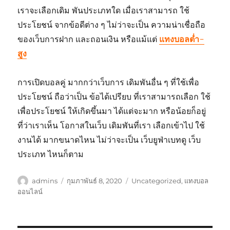
เราจะเลือกเดิม พันประเภทใด เมื่อเราสามารถ ใช้
ประโยชน์ จากข้อดีต่าง ๆ ไม่ว่าจะเป็น ความน่าเชื่อถือ
ของเว็บการฝาก และถอนเงิน หรือแม้แต่
แทงบอลต่ำ-
สูง
การเปิดบอลคู่ มากกว่าเว็บการ เดิมพันอื่น ๆ ที่ใช้เพื่อ
ประโยชน์ ถือว่าเป็น ข้อได้เปรียบ ที่เราสามารถเลือก ใช้
เพื่อประโยชน์ ให้เกิดขึ้นมา ได้แต่จะมาก หรือน้อยก็อยู่
ที่ว่าเราเห็น โอกาสในเว็บ เดิมพันที่เรา เลือกเข้าไป ใช้
งานได้ มากขนาดไหน ไม่ว่าจะเป็น เว็บยูฟ่าเบทดู เว็บ
ประเภท ไหนก็ตาม
ผู้
เขียน
หมวด
admins
กุมภาพันธ์ 8, 2020
Uncategorized
,
แทงบอล
เขียน
เมื่อ
หมู่
ออนไลน์