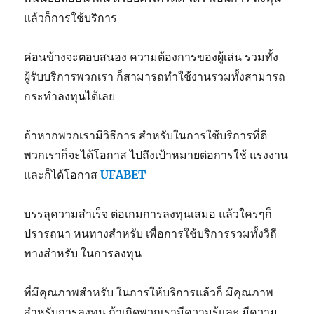
แล้วก็การใช้บริการ
ค่อนข้างจะตอบสนอง ความต้องการของผู้เล่น รวมทั้ง
ผู้รับบริการพวกเรา ก็สามารถทำใช้งานรวมทั้งสามารถ
กระทำลงทุนได้เลย
ถ้าหากพวกเรามีวิธีการ สำหรับในการใช้บริการที่ดี
พวกเราก็จะได้โอกาส ไปถึงเป้าหมายต่อการใช้ แรงงาน
และก็ได้โอกาส
UFABET
บรรลุความสำเร็จ ต่อเกมการลงทุนเสมอ แล้วใครๆก็
ปรารถนา หนทางสำหรับ เพื่อการใช้บริการรวมทั้งวิถี
ทางสำหรับ ในการลงทุน
ที่มีคุณภาพสำหรับ ในการให้บริการแล้วก็ มีคุณภาพ
สำหรับการลงทุน ถ้าเกิดพวกเรามีความรู้และ มีความ