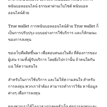
พนันบอลออนไลน์ ธรรมดาผ่านเว็บไซต์ พนันบอล
ออนไลน์ด้วย
True wallet การพนันบอลออนไลน์ด้วย True wallet ก็
เป็นการปรับปรุง แบบอย่างการใช้บริการ และก็ลักษณะ
ของการลงทุน
ของเว็บที่ผลิตขึ้นมา เพื่อตอบสนองในสิ่ง ที่ต้องการของ
ผู้เล่น รวมทั้งผู้รับบริการ โดยยิ่งไปกว่านั้น ถ้าคนใดกัน
แน่ ให้ความสนใจ
สำหรับในการใช้บริการ และไม่ให้ความสนใจ สำหรับ
การลงทุน พวกเราจำต้อง สามารถทำการวิจัย หาข้อมูล
ต่างๆ เพื่อการลงทุน
ของพวกเราได้โอกาส บรรลุผลสำเร็จ ต่อการลงทุนและ