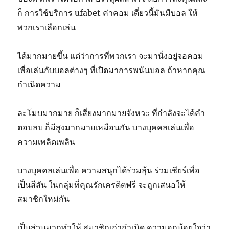
ก็ การใช้บริการ ufabet ค่าคอม เดี๋ยวนี้มันมีบอล ให้
พวกเราเลือกเล่น
ได้มากมายขึ้น แต่ว่าการที่พวกเรา จะมานั่งอยู่จอคอม
เพื่อเล่นกับบอลต่างๆ ที่เปิดมาการพนันบอล ถ้าหากคุณ
กำเนิดความ
ละโมบมากมาย ก็เสี่ยงมากมายจังหวะ ที่กำลังจะได้คำ
ตอบลบ ก็มีสูงมากมายเหมือนกัน บางบุคคลเล่นเพื่อ
ความเพลิดเพลิน
บางบุคคลเล่นเพื่อ ความสนุกได้ร่วมลุ้น ร่วมเชียร์เพื่อ
เป็นสีสัน ในกลุ่มที่คุณรักเครดิตฟรี จะถูกเสนอให้
สมาชิกใหม่กัน
เป็นส่วนมากทำให้ สมาชิกเก่ากำเนิด ความอกน้อยใจว่า