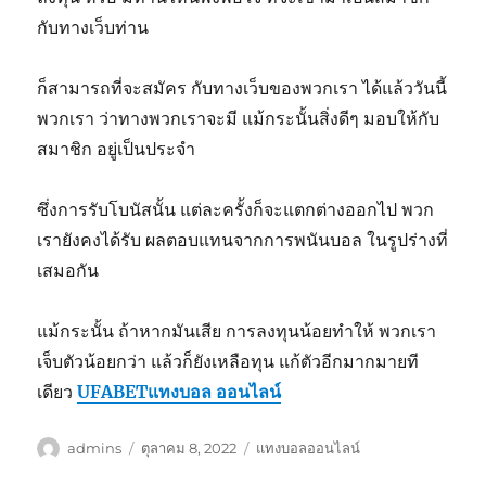
กับทางเว็บท่าน
ก็สามารถที่จะสมัคร กับทางเว็บของพวกเรา ได้แล้ววันนี้
พวกเรา ว่าทางพวกเราจะมี แม้กระนั้นสิ่งดีๆ มอบให้กับ
สมาชิก อยู่เป็นประจำ
ซึ่งการรับโบนัสนั้น แต่ละครั้งก็จะแตกต่างออกไป พวก
เรายังคงได้รับ ผลตอบแทนจากการพนันบอล ในรูปร่างที่
เสมอกัน
แม้กระนั้น ถ้าหากมันเสีย การลงทุนน้อยทำให้ พวกเรา
เจ็บตัวน้อยกว่า แล้วก็ยังเหลือทุน แก้ตัวอีกมากมายที
เดียว
UFABETแทงบอล ออนไลน์
ผู้
เขียน
หมวด
admins
ตุลาคม 8, 2022
แทงบอลออนไลน์
เขียน
เมื่อ
หมู่