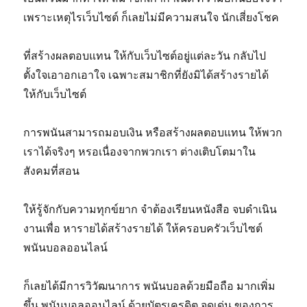
เพราะเหตุไรเว็บไซต์ ก็เลยไม่มีความสนใจ นักเสี่ยงโชค
ที่สร้างผลตอบแทน ให้กับเว็บไซต์อยู่แต่ละวัน กลับไป
ตั้งใจเอาอกเอาใจ เฉพาะสมาชิกที่ยังมิได้สร้างรายได้
ให้กับเว็บไซต์
การพนันสามารถมอบเงิน หรือสร้างผลตอบแทน ให้พวก
เราได้จริงๆ หรอเนื่องจากพวกเรา ต่างเติบโตมาใน
สังคมที่สอน
ให้รู้จักกับความทุกข์ยาก จำต้องเรียนหนังสือ จบดำเนิน
งานเพื่อ หารายได้สร้างรายได้ ให้ครอบครัวเว็บไซต์
พนันบอลออนไลน์
ก็เลยได้มีการวิวัฒนาการ พนันบอลด้วยมือถือ มากเพิ่ม
ขึ้น พนันบอลออนไลน์ ด้วยบัตรเครดิต จุดเด่น ของการ