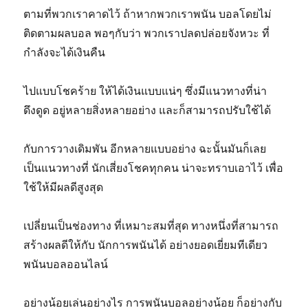
ตามที่พวกเราคาดไว้ ถ้าหากพวกเราพนัน บอลโดยไม่
ติดตามผลบอล พอๆกับว่า พวกเราปลดปล่อยจังหวะ ที่
กำลังจะได้เงินคืน
ไปแบบโชคร้าย ให้ได้เงินแบบแน่ๆ ซึ่งมีแนวทางที่น่า
ดึงดูด อยู่หลายสิ่งหลายอย่าง และก็สามารถปรับใช้ได้
กับการวางเดิมพัน อีกหลายแบบอย่าง ฉะนั้นมันก็เลย
เป็นแนวทางที่ นักเสี่ยงโชคทุกคน น่าจะทราบเอาไว้ เพื่อ
ใช้ให้มีผลดีสูงสุด
เปลี่ยนเป็นช่องทาง ที่เหมาะสมที่สุด ทางหนึ่งที่สามารถ
สร้างผลดีให้กับ นักการพนันได้ อย่างยอดเยี่ยมทีเดียว
พนันบอลออนไลน์
อย่างน้อยเล่นอย่างไร การพนันบอลอย่างน้อย ก็อย่างกับ