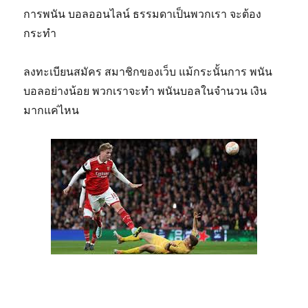
การพนัน บอลออนไลน์ ธรรมดาเป็นพวกเรา จะต้อง
กระทำ
ลงทะเบียนสมัคร สมาชิกของเว็บ แม้กระนั้นการ พนัน
บอลอย่างน้อย พวกเราจะทำ พนันบอลในจำนวน เงิน
มากแค่ไหน