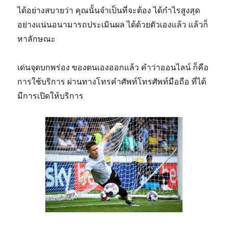
ได้อย่างสบายว่า คุณนั้นจำเป็นที่จะต้อง ได้กำไรสูงสุด
อย่างแน่นอนามารถประเมินผล ได้ด้วยตัวเองแล้ว แล้วก็
หาลักษณะ
เด่นจุดบกพร่อง ของตนเองออกแล้ว คำว่าออนไลน์ ก็คือ
การใช้บริการ ผ่านทางโทรคำศัพท์โทรศัพท์มือถือ ที่ได้
มีการเปิดให้บริการ