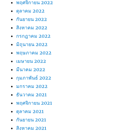
พฤศจิกายน 2022
ตุลาคม 2022
กันยายน 2022
สิงหาคม 2022
กรกฎาคม 2022
มิถุนายน 2022
พฤษภาคม 2022
เมษายน 2022
มีนาคม 2022
กุมภาพันธ์ 2022
มกราคม 2022
ธันวาคม 2021
พฤศจิกายน 2021
ตุลาคม 2021
กันยายน 2021
สิงหาคม 2021