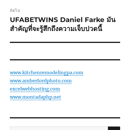
ถัดไป
UFABETWINS Daniel Farke มัน
เรื่อง
ต่อ
สำคัญที่จะรู้สึกถึงความเจ็บปวดนี้
ไป:
www.kitchenremodelingpa.com
www.amberfordphoto.com
excelwebhosting.com
www.montadaphp.net
ค้นห