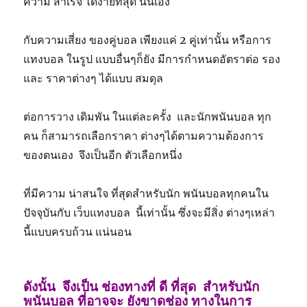
ความ สำเร็จ ได้ง่ายที่สุด นั่นเอง
กับความเสี่ยง ของคู่บอล เพียงแค่ 2 คู่เท่านั้น หรือการ
แทงบอล
ในรูป แบบอื่นๆก็ยัง มีการกำหนดอัตราต่อ รอง
และ ราคาต่างๆ ได้แบบ สมดุล
ต่อการวาง เดิมพัน ในแต่ละครั้ง และนักพนันบอล ทุก
คน ก็สามารถเลือกราคา ต่างๆได้ตามความต้องการ
ของตนเอง จึงเป็นอีก ตัวเลือกหนึ่ง
ที่มีความ
น่าสนใจ ที่สุดสำหรับนัก พนันบอลทุกคนใน
ปัจจุบันกับ เว็บแทงบอล นี้เท่านั้น ซึ่งจะมีสิ่ง ต่างๆเหล่า
นี้แบบครบถ้วน แน่นอน
ดังนั้น จึงเป็น ช่องทางที่ ดี ที่สุด สำหรับนัก
พนันบอล ที่อาจจะ ยังขาดช่อง ทางในการ