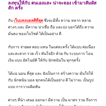
ลงทุนให้กับ ตนเองและ น่าจะลอง เข้ามาสัมผัส
สัก ครั้ง
กับ
เว็บแทงบอลดีที่สุด
ซึ่งจะมีทั้ง ความ หลาก หลาย
ต่างๆ และ มีความ น่าเชื่อ ถือ และบ่ง บอกได้ถึง ความ
มั่นคง ของเว็บไซต์ ได้เป็นอย่าง ดี
กับการ จ่ายผล ตอบ แทน ในแต่ละครั้ง ได้แบบ
ต่อเนื่อง
และสะดวก รวด เร็ว ทันใจอีก ด้วย กับ ระบบการ โอน
เงิน แบบ อัตโนมัติ ให้กับ นักพนันใน ทุกๆครั้ง
ได้แน่ นอน ที่สุด และ ยังเป็นการ สร้างความ มั่นใจให้
กับ นักพนัน บอล ทุกคนได้เป็นอย่าง ดี ไม่ว่าจะ เป็นรูป
แบบ การวางเดิมพัน
ต่างๆ ที่นำ เสนอ ออกมา มีความ เป็น มาตร รวม ถึงการ