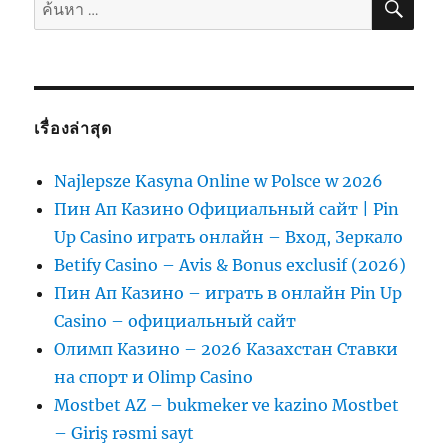
ค้นหา:
เรื่องล่าสุด
Najlepsze Kasyna Online w Polsce w 2026
Пин Ап Казино Официальный сайт | Pin
Up Casino играть онлайн – Вход, Зеркало
Betify Casino – Avis & Bonus exclusif (2026)
Пин Ап Казино – играть в онлайн Pin Up
Casino – официальный сайт
Олимп Казино – 2026 Казахстан Ставки
на спорт и Olimp Casino
Mostbet AZ – bukmeker ve kazino Mostbet
– Giriş rəsmi sayt