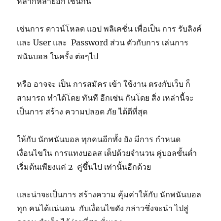
หลากหลายอีก เช่นกัน
เช่นการ ดาวน์โหลด แอป พลิเคชั่น เพื่อเป็น การ รับลิงค์
และ User และ Password ส่วน ตัวกับการ เล่นการ
พนันบอล ในครั้ง ต่อๆไป
หรือ อาจจะ เป็น การสมัคร
เข้า ใช้งาน ตรงกับเว็บ ก็
สามารถ ทำได้โดย ทันที อีกเช่น กันโดย สิ่ง เหล่านี้จะ
เป็นการ สร้าง ความปลอด ภัย ได้ดีที่สุด
ให้กับ นักพนันบอล ทุกคนอีกทั้ง ยัง มีการ กำหนด
เงื่อนไขใน การแทงบอลส เต็ปด้วยจำนวน คู่บอลขั้นต่ำ
เริ่มต้นเพียงแค่ 2
คู่ขึ้นไป เท่านั้นอีกด้วย
และน่าจะเป็นการ สร้างความ คุ้มค่าให้กับ นักพนันบอล
ทุก คนได้แน่นอน กับเงื่อนไขดัง กล่าวซึ่งจะนำ ไปสู่