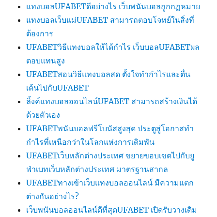
แทงบอลUFABETดีอย่างไร เว็บพนันบอลถูกกฏหมาย
แทงบอลเว็บแม่UFABET สามารถตอบโจทย์ในสิ่งที่
ต้องการ
UFABETวิธีแทงบอลให้ได้กำไร เว็บบอลUFABETผล
ตอบแทนสูง
UFABETสอนวิธีแทงบอลสด ตั้งใจทำกำไรและตื่น
เต้นไปกับUFABET
ลิ้งค์แทงบอลออนไลน์UFABET สามารถสร้างเงินได้
ด้วยตัวเอง
UFABETพนันบอลฟรีโบนัสสูงสุด ประตูสู่โอกาสทำ
กำไรที่เหนือกว่าในโลกแห่งการเดิมพัน
UFABETเว็บหลักต่างประเทศ ขยายขอบเขตไปกับยู
ฟ่าเบทเว็บหลักต่างประเทศ มาตรฐานสากล
UFABETทางเข้าเว็บแทงบอลออนไลน์ มีความแตก
ต่างกันอย่างไร?
เว็บพนันบอลออนไลน์ดีที่สุดUFABET เปิดรับวางเดิม