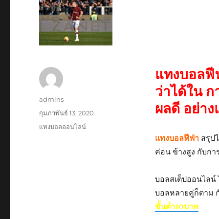
แทงบอลฟีฟ่
ว่าได้ใน ก
ผู้
admins
ผลดี อย่า
เขียน
เขียน
กุมภาพันธ์ 13, 2020
เมื่อ
หมวด
แทงบอลออนไลน์
หมู่
แทงบอลฟีฟ่า
สรุปไ
ค่อน ข้างสูง กับกา
บอลสเต็ปออนไลน์ ไม่
บอลหลายคู่ก็ตาม กั
ขั้นต่ำ10บาท