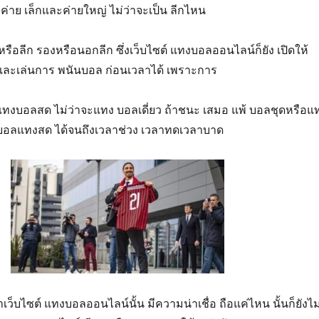
ค่าย เล็กและค่ายใหญ่ ไม่ว่าจะเป็น ลีกไหน
หรือลีก รองหรือนอกลีก ซึ่งเว็บไซต์ แทงบอลออนไลน์ก็ยัง เปิดให้
และเล่นการ พนันบอล ก่อนเวลาได้ เพราะการ
แทงบอลสด ไม่ว่าจะแทง บอลเดี่ยว ถ้าชนะ เสมอ แพ้ บอลชุดหรือแ
บอลแทงสด ได้จนถึงเวลาช่วง เวลาทดเวลาบาด
้ว่าเว็บไซต์ แทงบอลออนไลน์นั้น มีความน่าเชื่อ ถือแค่ไหน นั้นก็ยังไม