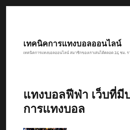
เทคนิคการแทงบอลออนไลน์
เทคนิคการแทงบอลออนไลน์ สมาชิกของเราเล่นได้ตลอด 24 ชม. รวบ
แทงบอลฟีฟ่า เว็บที่ม
การแทงบอล