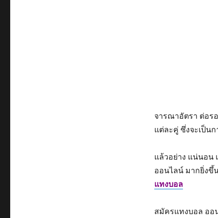
จารณาอัตรา ต่อรอ
แต่ละคู่ ซึ่งจะเป็
แล้วอย่าง แน่นอน 
ออนไลน์ มากยิ่งขึ้
แทงบอล
สมัครแทงบอล ออนไลน