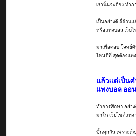
เรานั้นจะต้อง ทำกา
เป็นอย่างดี ถี่ถ้ว
หรือแทงบอล เว็บไซ
มาเพื่อตอบ โจทย์ต
ไหนดีที่ สุดต้องแท
แล้วแต่เป็นค
แทงบอล ออนไ
ทำการศึกษา อย่างดี
มาใน เว็บไซต์แทง 
ขึ้นทุกวัน เพราะเ