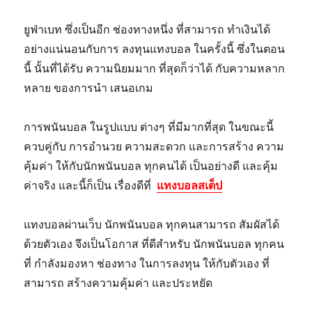
ยูฟ่าเบท ซึ่งเป็นอีก ช่องทางหนึ่ง ที่สามารถ ทำเงินได้
อย่างแน่นอนกับการ ลงทุนแทงบอล ในครั้งนี้ ซึ่งในตอน
นี้ นั้นที่ได้รับ ความนิยมมาก ที่สุดก็ว่าได้ กับความหลาก
หลาย ของการนำ เสนอเกม
การพนันบอล ในรูปแบบ ต่างๆ ที่มีมากที่สุด ในขณะนี้
ควบคู่กับ การอำนวย ความสะดวก และการสร้าง ความ
คุ้มค่า ให้กับนักพนันบอล ทุกคนได้ เป็นอย่างดี และคุ้ม
ค่าจริง
และนี้ก็เป็น เรื่องดีที่
แทงบอลสเต็ป
แทงบอลผ่านเว็บ นักพนันบอล ทุกคนสามารถ สัมผัสได้
ด้วยตัวเอง จึงเป็นโอกาส ที่ดีสำหรับ นักพนันบอล ทุกคน
ที่ กำลังมองหา ช่องทาง ในการลงทุน ให้กับตัวเอง ที่
สามารถ สร้างความคุ้มค่า และประหยัด