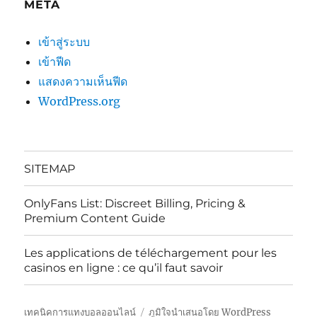
META
เข้าสู่ระบบ
เข้าฟีด
แสดงความเห็นฟีด
WordPress.org
SITEMAP
OnlyFans List: Discreet Billing, Pricing &
Premium Content Guide
Les applications de téléchargement pour les
casinos en ligne : ce qu’il faut savoir
เทคนิคการแทงบอลออนไลน์
ภูมิใจนำเสนอโดย WordPress