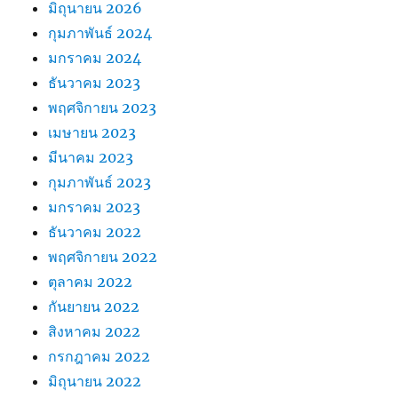
มิถุนายน 2026
กุมภาพันธ์ 2024
มกราคม 2024
ธันวาคม 2023
พฤศจิกายน 2023
เมษายน 2023
มีนาคม 2023
กุมภาพันธ์ 2023
มกราคม 2023
ธันวาคม 2022
พฤศจิกายน 2022
ตุลาคม 2022
กันยายน 2022
สิงหาคม 2022
กรกฎาคม 2022
มิถุนายน 2022