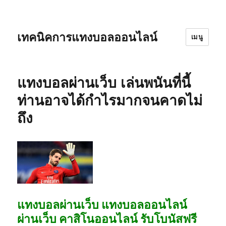
เทคนิคการแทงบอลออนไลน์
เมนู
แทงบอลผ่านเว็บ เล่นพนันที่นี้
ท่านอาจได้กำไรมากจนคาดไม่
ถึง
แทงบอลผ่านเว็บ แทงบอลออนไลน์
ผ่านเว็บ คาสิโนออนไลน์ รับโบนัสฟรี