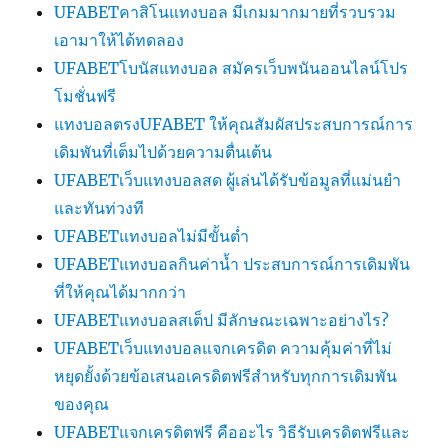
UFABETคาสิโนแทงบอล มีเกมมากมายที่รวบรวม
เอามาให้ได้ทดลอง
UFABETโบนัสแทงบอล สมัครเว็บพนันออนไลน์โปร
โมชั่นฟรี
แทงบอลตรงUFABET ให้คุณสัมผัสประสบการณ์การ
เดิมพันที่เต็มไปด้วยความตื่นเต้น
UFABETเว็บแทงบอลสด ผู้เล่นได้รับข้อมูลที่แม่นยำ
และทันท่วงที
UFABETแทงบอลไม่มีขั้นต่ำ
UFABETแทงบอลกินค่าน้ำ ประสบการณ์การเดิมพัน
ที่ให้คุณได้มากกว่า
UFABETแทงบอลสเต็ป มีลักษณะเฉพาะอย่างไร?
UFABETเว็บแทงบอลแจกเครดิต ความคุ้มค่าที่ไม่
หยุดยั้งด้วยข้อเสนอเครดิตฟรีสำหรับทุกการเดิมพัน
ของคุณ
UFABETแจกเครดิตฟรี คืออะไร วิธีรับเครดิตฟรีและ