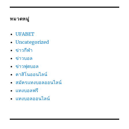
หมวดหมู่
UFABET
Uncategorized
ข่าวกีฬา
ข่าวบอล
ข่าวฟุตบอล
คาสิโนออนไลน์
สมัครแทงบอลออนไลน์
แทงบอลฟรี
แทงบอลออนไลน์