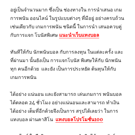
อยู่เป็นจำนวนมาก ซึ่งเป็น ช่องทางใน การนำเสนอ เกม
การพนัน ออนไลน์ ในรูปแบบต่างๆ ที่มีอยู่ อย่างครบถ้วน
เช่นเดียวกับ เกมการพนัน ชนิดนี้ ในการนำ เสนอควบคู่
กับการแจก โบนัสพิเศษ
แนะนำเว็บแทงบอล
ทันทีให้กับ นักพนันบอล กับการลงทุน ในแต่ละครั้ง และ
ที่ผ่านมา นั้นยังเป็น การแจกโบนัส พิเศษให้กับ นักพนัน
ทุก คนอีกด้วย และยัง เป็นการประหยัด ต้นทุนให้กับ
เกมการพนัน
ได้อย่าง แน่นอน และยังสามารถ เล่นเกมการ พนันบอล
ได้ตลอด 24 ชั่วโมง อย่างแน่นอนและสามารถ ทำเงิน
ได้อย่าง เต็มที่อีกด้วย
จึงเป็นการ สรุปได้เลยว่า ในการ
แทงบอล ผ่านคาสิโน
แทงบอลโปรโมชั่น100