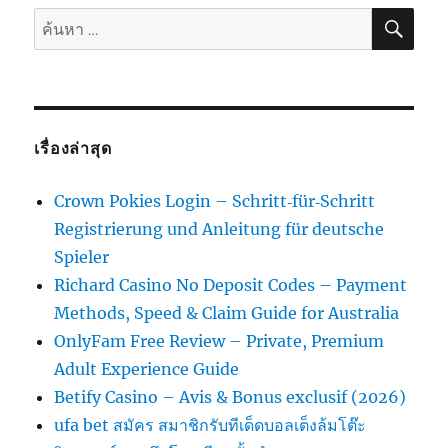
ค้นห
ค้นหา:
เรื่องล่าสุด
Crown Pokies Login – Schritt‑für‑Schritt
Registrierung und Anleitung für deutsche
Spieler
Richard Casino No Deposit Codes – Payment
Methods, Speed & Claim Guide for Australia
OnlyFam Free Review – Private, Premium
Adult Experience Guide
Betify Casino – Avis & Bonus exclusif (2026)
ufa bet สมัคร สมาชิกรับทีเด็ดบอลเต็งล้มโต๊ะ