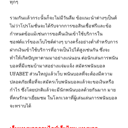
ทุกๆ
รวมกันแล้วกระนั้นก็จะไม่มีวันลืม ข้อแนะนำต่างๆเป็นต้
ไม่ว่าโปรโมชั่นจะได้รับจากการขอสินเชื่อฟรีและข้อ
กำหนดข้อแม้เช่นการขอคืนเงินเข้าใช้บริการใน
ซอฟต์แวร์ของเว็บไซต์ต่างๆ บางครั้งอย่างต่ำสำหรับการ
ฝากเงินเข้าใช้บริการที่อาจเป็นไปได้สูงเช่นกัน ซึ่งจะ
ทำให้เกิดปัญหาตามมาอย่างแน่นอน ต่อนักเล่นการพนัน
บอลที่มีแซมบ้ามาสอย่างแจ่มแจ้ง สมัครพนันบอล
UFABET ส่วนใหญ่แล้วเว็บ พนันบอลที่จะต้องมีความ
ปลอดภัยเพื่อที่จะสมัครเว็บพนันบอลแล้วจะขอเงินหรือ
กำไร ซึ่งโดยปกติแล้วจะมีนักพนันบอลด้วยกันมาก มาย
ที่คนรักมาเยี่ยมชม ในโลกเวลาที่ผู้เล่นเล่นการพนันบอล
จะทราบได้