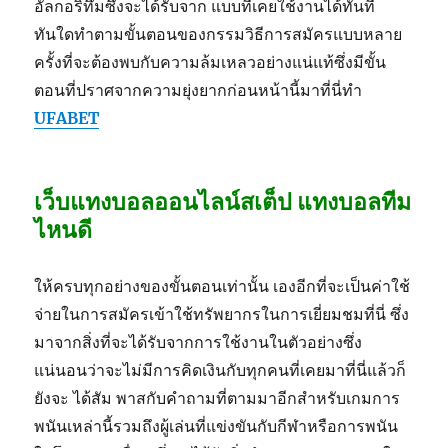
อัลกอริทึมซึ่งจะได้รับจาก แบบที่เคยใช้งานได้ทันที
ทันใดทำตามขั้นตอนของกรรมวิธีการสมัครแบบหลาย
ครั้งที่จะต้องพบกับความล้มเหลวอย่างแน่แท้ซึ่งมีขั้น
ตอนที่ปราศจากความยุ่งยากก่อนหน้านี้มาที่นี่ทำ
UFABET
เว็บแทงบอลออนไลน์สเต็ป แทงบอลทีม
ไหนดี
ให้ครบทุกอย่างของขั้นตอนเท่านั้น เองอีกที่จะเป็นค่าใช้
จ่ายในการสมัครเข้าใช้ทรัพยากรในการเยี่ยมชมที่นี่ ซึ่ง
มาจากสิ่งที่จะได้รับจากการใช้งานในตัวอย่างซึ่ง
แน่นอนว่าจะไม่มีการคิดเงินกับทุกคนที่เคยมาที่นี่แล้วก็
ยังจะ ได้สัม พาสกับคำถามที่ตามมาอีกสำหรับเกมการ
พนันเหล่านี้รวมถึงผู้เล่นที่แข่งขันกับกีฬาหรือการพนัน