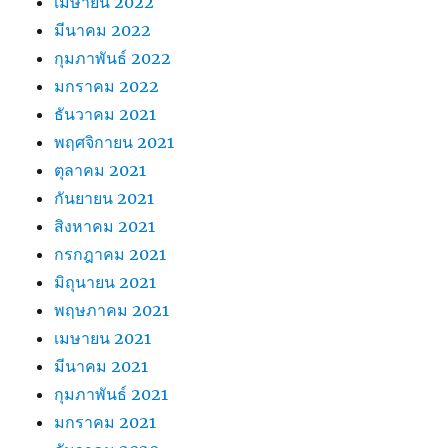
เมษายน 2022
มีนาคม 2022
กุมภาพันธ์ 2022
มกราคม 2022
ธันวาคม 2021
พฤศจิกายน 2021
ตุลาคม 2021
กันยายน 2021
สิงหาคม 2021
กรกฎาคม 2021
มิถุนายน 2021
พฤษภาคม 2021
เมษายน 2021
มีนาคม 2021
กุมภาพันธ์ 2021
มกราคม 2021