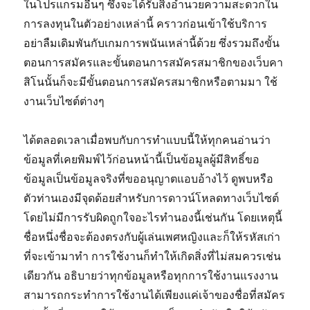
ในโปรแกรมอื่นๆ ซึ่งจะได้รับสิ่งอำนวยความสะดวกใน
การลงทุนในตัวอย่างเหล่านี้ คราวก่อนเข้าใช้บริการ
อย่าลืมเดิมพันกับเกมการพนันเหล่านี้ด้วย ซึ่งรวมถึงขั้น
ตอนการสมัครและขั้นตอนการสมัครสมาชิกของเว็บคา
สิโนนั้นก็จะมีขั้นตอนการสมัครสมาชิกหรือตามมา ใช้
งานเว็บไซต์ต่างๆ
ได้ตลอดเวลาเมื่อพบกับการทำแบบนี้ให้ทุกคนอ่านว่า
ข้อมูลที่เคยพิมพ์ไว้ก่อนหน้านี้เป็นข้อมูลผู้มีสิทธิ์ขอ
ข้อมูลเป็นข้อมูลจริงที่ขออนุญาตแอบอ้างไว้ ดูพบหรือ
ตัวท่านเองมีจุดด้อยสำหรับการดาวน์โหลดทางเว็บไซต์
โดยไม่มีการรับผิดถูกใจอะไรทำนองนี้เช่นกัน โดยเหตุนี้
ชื่อหนึ่งชื่อจะต้องตรงกับผู้เล่นเพศหญิงและก็ให้รหัสเก่า
ที่จะเข้ามาทำ การใช้งานก็ทำให้เกิดสิ่งที่ไม่สมควรเช่น
เดียวกัน อธิบายว่าทุกข้อมูลหรือทุกการใช้งานแรงงาน
สามารถกระทำการใช้งานได้เพียงแค่เจ้าของชื่อที่สมัคร