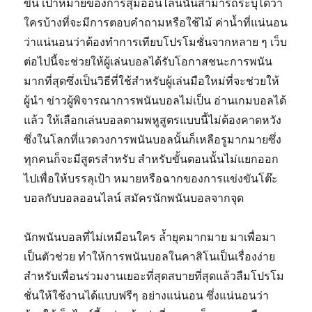
ขึ้น เป้าหมายของการสุ่มออนไลน์นั้นสามารถระบุได้ว่า
ใครบ้างที่จะมีการตอบคำถามหรือใช้ไม้ ค่าน้ำที่แน่นอน
ว่าแน่นอนว่าต้องทำการเทียบโปรโมชั่นจากหลาย ๆ เว็บ
ต่อไปนี้จะช่วยให้ผู้เล่นบอลได้รับโอกาสชนะการพนัน
มากที่สุดซึ่งเป็นวิธีที่ใช้สำหรับผู้เล่นมือใหม่ที่จะช่วยให้
ผู้นำ ข่าวผู้พิจารณาการพนันบอลไม่เป็น อ่านเกมบอลได้
แล้ว ให้เลือกเล่นบอลตามพหูสูตรแบบนี้ไม่ต้องคาดหวัง
ซึ่งในโลกที่แวดวงการพนันบอลนั้นก็เหลือรูมากมายซึ่ง
ทุกคนก็จะมีสูตรสำหรับ สำหรับขั้นตอนนั้นไม่แยกออก
ไปเพื่อให้บรรลุเป้า หมายหรือฉากของการแข่งขันโต๊ะ
บอลกับบอลออนไลน์ สมัครนักพนันบอลจากจุด
นักพนันบอลที่ไม่เหมือนใคร ล้ำยุคมากมาย มาเพื่อมา
เป็นตัวช่วย ทำให้การพนันบอลในคาสิโนเป็นเรื่องง่าย
สำหรับเพื่อนร่วมงานเยอะที่สุดสบายที่สุดแล้วลืมโปรโม
ชั่นให้ใช้งานได้แบบฟรีๆ อย่างแน่นอน ซึ่งแน่นอนว่า