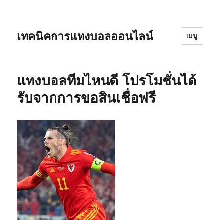
เทคนิคการแทงบอลออนไลน์
เมนู
แทงบอลทีมไหนดี โปรโมชั่นได้
รับจากการขอสินเชื่อฟรี