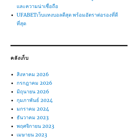
และความน่าเชื่อถือ
UFABETเว็บแทงบอลดีสุด พร้อมอัตราต่อรองที่ดี
ที่สุด
คลังเก็บ
สิงหาคม 2026
กรกฎาคม 2026
มิถุนายน 2026
กุมภาพันธ์ 2024
มกราคม 2024
ธันวาคม 2023
พฤศจิกายน 2023
เมษายน 2023