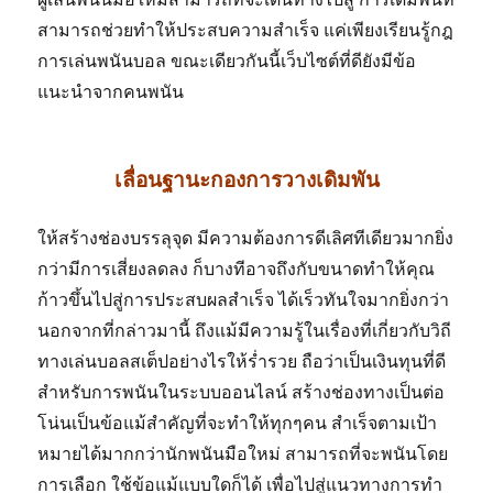
สามารถช่วยทำให้ประสบความสำเร็จ แค่เพียงเรียนรู้กฎ
การเล่นพนันบอล ขณะเดียวกันนี้เว็บไซต์ที่ดียังมีข้อ
แนะนำจากคนพนัน
เลื่อนฐานะกองการวางเดิมพัน
ให้สร้างช่องบรรลุจุด มีความต้องการดีเลิศทีเดียวมากยิ่ง
กว่ามีการเสี่ยงลดลง ก็บางทีอาจถึงกับขนาดทำให้คุณ
ก้าวขึ้นไปสู่การประสบผลสำเร็จ ได้เร็วทันใจมากยิ่งกว่า
นอกจากที่กล่าวมานี้ ถึงแม้มีความรู้ในเรื่องที่เกี่ยวกับวิถี
ทางเล่นบอลสเต็ปอย่างไรให้ร่ำรวย ถือว่าเป็นเงินทุนที่ดี
สำหรับการพนันในระบบออนไลน์ สร้างช่องทางเป็นต่อ
โน่นเป็นข้อแม้สำคัญที่จะทำให้ทุกๆคน สำเร็จตามเป้า
หมายได้มากกว่านักพนันมือใหม่ สามารถที่จะพนันโดย
การเลือก ใช้ข้อแม้แบบใดก็ได้ เพื่อไปสู่แนวทางการทำ