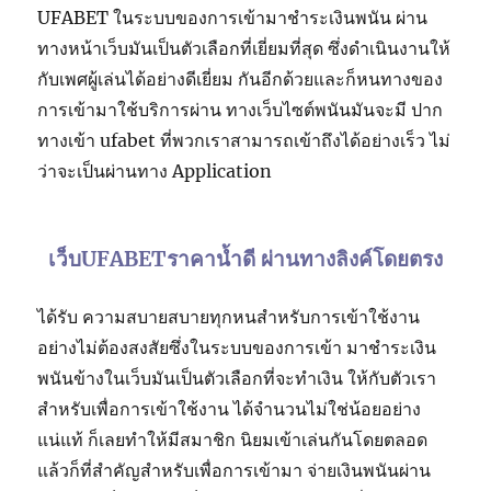
UFABET ในระบบของการเข้ามาชำระเงินพนัน ผ่าน
ทางหน้าเว็บมันเป็นตัวเลือกที่เยี่ยมที่สุด ซึ่งดำเนินงานให้
กับเพศผู้เล่นได้อย่างดีเยี่ยม กันอีกด้วยและก็หนทางของ
การเข้ามาใช้บริการผ่าน ทางเว็บไซต์พนันมันจะมี ปาก
ทางเข้า ufabet ที่พวกเราสามารถเข้าถึงได้อย่างเร็ว ไม่
ว่าจะเป็นผ่านทาง Application
เว็บUFABETราคาน้ำดี
ผ่านทางลิงค์โดยตรง
ได้รับ ความสบายสบายทุกหนสำหรับการเข้าใช้งาน
อย่างไม่ต้องสงสัยซึ่งในระบบของการเข้า มาชำระเงิน
พนันข้างในเว็บมันเป็นตัวเลือกที่จะทำเงิน ให้กับตัวเรา
สำหรับเพื่อการเข้าใช้งาน ได้จำนวนไม่ใช่น้อยอย่าง
แน่แท้ ก็เลยทำให้มีสมาชิก นิยมเข้าเล่นกันโดยตลอด
แล้วก็ที่สำคัญสำหรับเพื่อการเข้ามา จ่ายเงินพนันผ่าน