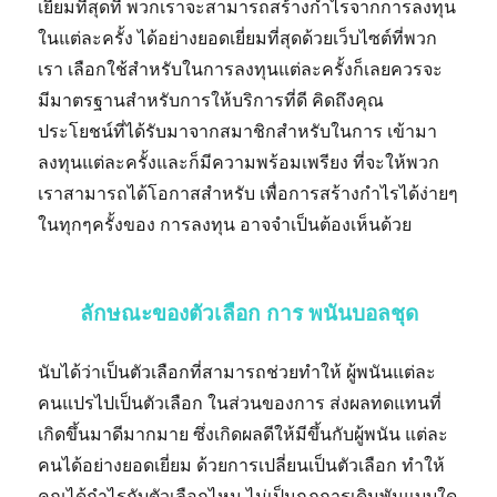
เยี่ยมที่สุดที่ พวกเราจะสามารถสร้างกำไรจากการลงทุน
ในแต่ละครั้ง ได้อย่างยอดเยี่ยมที่สุดด้วยเว็บไซต์ที่พวก
เรา เลือกใช้สำหรับในการลงทุนแต่ละครั้งก็เลยควรจะ
มีมาตรฐานสำหรับการให้บริการที่ดี คิดถึงคุณ
ประโยชน์ที่ได้รับมาจากสมาชิกสำหรับในการ เข้ามา
ลงทุนแต่ละครั้งและก็มีความพร้อมเพรียง ที่จะให้พวก
เราสามารถได้โอกาสสำหรับ เพื่อการสร้างกำไรได้ง่ายๆ
ในทุกๆครั้งของ การลงทุน อาจจำเป็นต้องเห็นด้วย
ลักษณะของตัวเลือก การ พนันบอลชุด
นับได้ว่าเป็นตัวเลือกที่สามารถช่วยทำให้ ผู้พนันแต่ละ
คนแปรไปเป็นตัวเลือก ในส่วนของการ ส่งผลทดแทนที่
เกิดขึ้นมาดีมากมาย ซึ่งเกิดผลดีให้มีขึ้นกับผู้พนัน แต่ละ
คนได้อย่างยอดเยี่ยม ด้วยการเปลี่ยนเป็นตัวเลือก ทำให้
คุณได้กำไรกับตัวเลือกไหน ไม่เป็นกฎการเดิมพันแบบใด