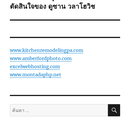
ไป:
ตัดสินใจของ ดูซาน วลาโฮวิช
www.kitchenremodelingpa.com
www.amberfordphoto.com
excelwebhosting.com
www.montadaphp.net
ค้นห
ค้นหา: