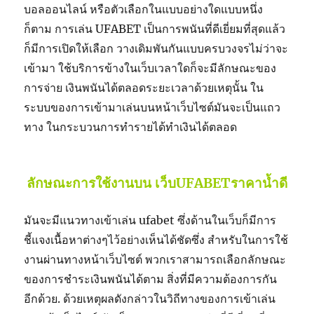
บอลออนไลน์ หรือตัวเลือกในแบบอย่างใดแบบหนึ่ง
ก็ตาม การเล่น UFABET เป็นการพนันที่ดีเยี่ยมที่สุดแล้ว
ก็มีการเปิดให้เลือก วางเดิมพันกันแบบครบวงจรไม่ว่าจะ
เข้ามา ใช้บริการข้างในเว็บเวลาใดก็จะมีลักษณะของ
การจ่าย เงินพนันได้ตลอดระยะเวลาด้วยเหตุนั้น ใน
ระบบของการเข้ามาเล่นบนหน้าเว็บไซต์มันจะเป็นแถว
ทาง ในกระบวนการทำรายได้ทำเงินได้ตลอด
ลักษณะการใช้งานบน
เว็บUFABETราคาน้ำดี
มันจะมีแนวทางเข้าเล่น ufabet ซึ่งด้านในเว็บก็มีการ
ชี้แจงเนื้อหาต่างๆไว้อย่างเห็นได้ชัดซึ่ง สำหรับในการใช้
งานผ่านทางหน้าเว็บไซต์ พวกเราสามารถเลือกลักษณะ
ของการชำระเงินพนันได้ตาม สิ่งที่มีความต้องการกัน
อีกด้วย. ด้วยเหตุผลดังกล่าวในวิถีทางของการเข้าเล่น