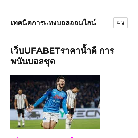
เทคนิคการแทงบอลออนไลน์
เมนู
เว็บUFABETราคาน้ำดี การ
พนันบอลชุด