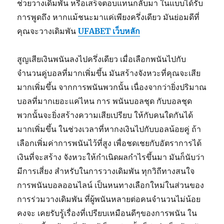
ช่วยวางเดิมพัน หรือเสร็จตอบแทนกลับมา ในแบบได้รับ
การพูดถึง หากแม้ชนะมาแค่เพียงครึ่งเดียว มันย่อมดีที่
คุณจะวางเดิมพัน
UFABET เว็บหลัก
สูญเสียเงินพนันลงไปครึ่งเดียว เมื่อเลือกพนันไปกับ
จำนวนคู่บอลที่มากเพิ่มขึ้น มันสร้างจังหวะที่คุณจะเสีย
มากเพิ่มขึ้น จากการพนันพวกนั้น เนื่องจากว่ายิ่งปริมาณ
บอลที่มากเยอะแค่ไหน การ พนันบอลชุด กับบอลชุด
พวกนั้นจะยิ่งสร้างความเสียเปรียบ ให้กับคนใดกันได้
มากเพิ่มขึ้น ในช่วงเวลาที่หากงเงินไปกับบอลน้อยคู่ ถ้า
เลือกเพิ่มค่าการพนันไว้ที่สูง เพื่อชดเชยกับอัตราการได้
เงินที่จะสร้าง จังหวะให้กำเนิดผลกำไรขึ้นมา มันก็นับว่า
มีการเสี่ยง สำหรับในการวางเดิมพัน ทุกวิถีทางสนใจ
การพนันบอลออนไลน์ เป็นหนทางเลือกใหม่ในส่วนของ
การร่วมวางเดิมพัน ที่ผู้พนันหลายต่อคนจำนวนไม่น้อย
คงจะ เคยรับรู้เรื่องที่เปรียบเหมือนดีๆของการพนัน ใน