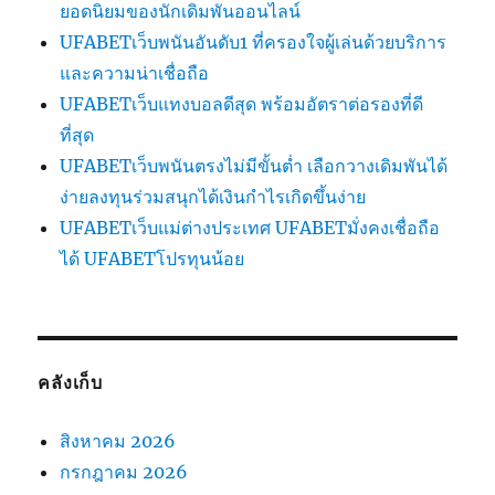
ยอดนิยมของนักเดิมพันออนไลน์
UFABETเว็บพนันอันดับ1 ที่ครองใจผู้เล่นด้วยบริการ
และความน่าเชื่อถือ
UFABETเว็บแทงบอลดีสุด พร้อมอัตราต่อรองที่ดี
ที่สุด
UFABETเว็บพนันตรงไม่มีขั้นต่ำ เลือกวางเดิมพันได้
ง่ายลงทุนร่วมสนุกได้เงินกำไรเกิดขึ้นง่าย
UFABETเว็บแม่ต่างประเทศ UFABETมั่งคงเชื่อถือ
ได้ UFABETโปรทุนน้อย
คลังเก็บ
สิงหาคม 2026
กรกฎาคม 2026