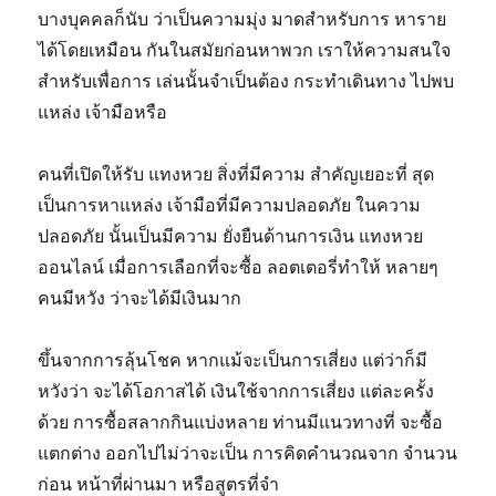
บางบุคคลก็นับ ว่าเป็นความมุ่ง มาดสำหรับการ หาราย
ได้โดยเหมือน กันในสมัยก่อนหาพวก เราให้ความสนใจ
สำหรับเพื่อการ เล่นนั้นจำเป็นต้อง กระทำเดินทาง ไปพบ
แหล่ง เจ้ามือหรือ
คนที่เปิดให้รับ แทงหวย สิ่งที่มีความ สำคัญเยอะที่ สุด
เป็นการหาแหล่ง เจ้ามือที่มีความปลอดภัย ในความ
ปลอดภัย นั้นเป็นมีความ ยั่งยืนด้านการเงิน แทงหวย
ออนไลน์ เมื่อการเลือกที่จะซื้อ ลอตเตอรี่ทำให้ หลายๆ
คนมีหวัง ว่าจะได้มีเงินมาก
ขึ้นจากการลุ้นโชค หากแม้จะเป็นการเสี่ยง แต่ว่าก็มี
หวังว่า จะได้โอกาสได้ เงินใช้จากการเสี่ยง แต่ละครั้ง
ด้วย การซื้อสลากกินแบ่งหลาย ท่านมีแนวทางที่ จะซื้อ
แตกต่าง ออกไปไม่ว่าจะเป็น การคิดคำนวณจาก จำนวน
ก่อน หน้าที่ผ่านมา หรือสูตรที่จำ