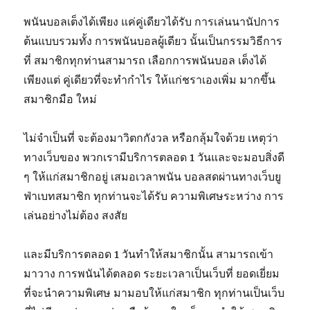
พนันบอลเต็งได้เพียง แค่คู่เดียวได้รับ การเล่นนานัปการ
ต้นแบบรวมทั้ง การพนันบอลผู้เดียว นั้นเป็นกรรมวิธีการ
ที่ สมาชิกทุกท่านสามารถ เลือกการพนันบอล เต็งได้
เพียงแต่ คู่เดียวที่จะทำกำไร ให้แก่ชราเองเพิ่ม มากขึ้น
สมาชิกมือ ใหม่
ไม่จำเป็นที่ จะต้องมาวิตกกังวล หรือกลุ้มใจด้วย เหตุว่า
ทางเว็บของ พวกเรามีบริการตลอด 1 วันและจะมอบสิ่งดี
ๆ ให้แก่สมาชิกอยู่ เสมอเวลาพนัน บอลสดผ่านทางเว็บยู
ฟ่าเบทสมาชิก ทุกท่านจะได้รับ ความพิเศษระหว่าง การ
เล่นอย่างไม่ต้อง สงสัย
และมีบริการตลอด 1 วันทำให้สมาชิกนั้น สามารถเข้า
มาวาง การพนันได้ตลอด ระยะเวลาเป็นเว็บที่ ยอดเยี่ยม
ที่จะนำความพิเศษ มามอบให้แก่สมาชิก ทุกท่านเป็นเว็บ