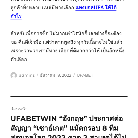
ลูกค้าทั้งหลาย แหล่มีทางเลือก
แทงบอลUFA ให้ได้
กำไร
สำหรับเพื่อการซื้อ ไม่มากเท่าไรนักก็ เลยต่างก็จะต้อง
ขอ คืนดีเจ้ามือ แต่ว่าหากพูดถึง ทุกวันนี้อาจไม่ใช่แล้ว
เพราะว่าพวกเรามีทาง เลือกที่ดีมากกว่าให้ เป็นอีกหนึ่ง
ตัวเลือก
ผู้
เขียน
หมวด
admins
ธันวาคม 19, 2022
UFABET
เขียน
เมื่อ
หมู่
เมนู
ก่อนหน้า
นำทาง
UFABETWIN “อังกฤษ” ประกาศต่อ
เรื่อง
ก่อน
สัญญา “เซาธ์เกต” แม้ตกรอบ 8 ทีม
เรื่อง
หน้า:
ฟุตบอลโลก 2022 คาด 2 สาเหตุได้ไป