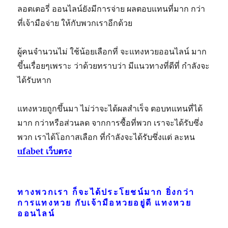
ลอตเตอรี่ ออนไลน์ยังมีการจ่าย ผลตอบแทนที่มาก กว่า
ที่เจ้ามือจ่าย ให้กับพวกเราอีกด้วย
ผู้คนจำนวนไม่ ใช้น้อยเลือกที่ จะแทงหวยออนไลน์ มาก
ขึ้นเรื่อยๆเพราะ ว่าด้วยทราบว่า มีแนวทางที่ดีที่ กำลังจะ
ได้รับหาก
แทงหวยถูกขึ้นมา ไม่ว่าจะได้ผลสำเร็จ ตอบทแทนที่ได้
มาก กว่าหรือส่วนลด จากการซื้อที่พวก เราจะได้รับซึ่ง
พวก เราได้โอกาสเลือก ที่กำลังจะได้รับซึ่งแต่ ละหน
ufabet เว็บตรง
ทางพวกเรา ก็จะได้ประโยชน์มาก ยิ่งกว่า
การแทงหวย กับเจ้ามือหวยอยู่ดี แทงหวย
ออนไลน์