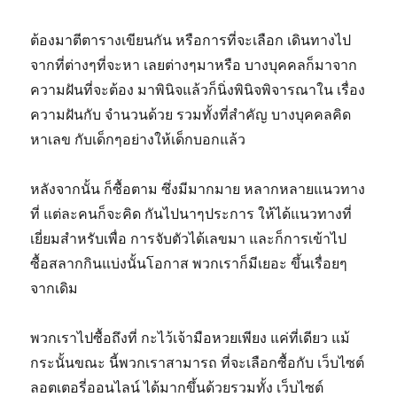
ต้องมาตีตารางเขียนกัน หรือการที่จะเลือก เดินทางไป
จากที่ต่างๆที่จะหา เลยต่างๆมาหรือ บางบุคคลก็มาจาก
ความฝันที่จะต้อง มาพินิจแล้วก็นิ่งพินิจพิจารณาใน เรื่อง
ความฝันกับ จำนวนด้วย รวมทั้งที่สำคัญ บางบุคคลคิด
หาเลข กับเด็กๆอย่างให้เด็กบอกแล้ว
หลังจากนั้น ก็ซื้อตาม ซึ่งมีมากมาย หลากหลายแนวทาง
ที่ แต่ละคนก็จะคิด กันไปนาๆประการ ให้ได้แนวทางที่
เยี่ยมสำหรับเพื่อ การจับตัวได้เลขมา และก็การเข้าไป
ซื้อสลากกินแบ่งนั้นโอกาส พวกเราก็มีเยอะ ขึ้นเรื่อยๆ
จากเดิม
พวกเราไปซื้อถึงที่ กะไว้เจ้ามือหวยเพียง แค่ที่เดียว แม้
กระนั้นขณะ นี้พวกเราสามารถ ที่จะเลือกซื้อกับ เว็บไซต์
ลอตเตอรี่ออนไลน์ ได้มากขึ้นด้วยรวมทั้ง เว็บไซต์