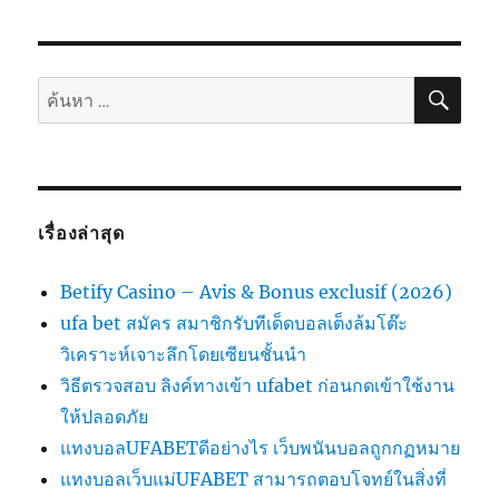
ค้นห
ค้นหา:
เรื่องล่าสุด
Betify Casino – Avis & Bonus exclusif (2026)
ufa bet สมัคร สมาชิกรับทีเด็ดบอลเต็งล้มโต๊ะ
วิเคราะห์เจาะลึกโดยเซียนชั้นนำ
วิธีตรวจสอบ ลิงค์ทางเข้า ufabet ก่อนกดเข้าใช้งาน
ให้ปลอดภัย
แทงบอลUFABETดีอย่างไร เว็บพนันบอลถูกกฏหมาย
แทงบอลเว็บแม่UFABET สามารถตอบโจทย์ในสิ่งที่