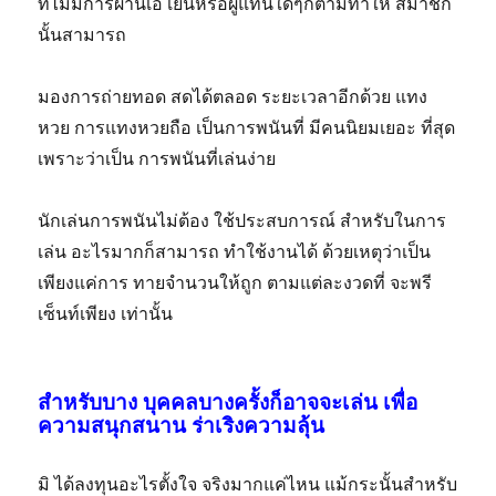
ที่ไม่มีการผ่านเอ เย่นหรือผู้แทนใดๆก็ตามทำให้ สมาชิก
นั้นสามารถ
มองการถ่ายทอด สดได้ตลอด ระยะเวลาอีกด้วย แทง
หวย การแทงหวยถือ เป็นการพนันที่ มีคนนิยมเยอะ ที่สุด
เพราะว่าเป็น การพนันที่เล่นง่าย
นักเล่นการพนันไม่ต้อง ใช้ประสบการณ์ สำหรับในการ
เล่น อะไรมากก็สามารถ ทำใช้งานได้ ด้วยเหตุว่าเป็น
เพียงแค่การ ทายจำนวนให้ถูก ตามแต่ละงวดที่ จะพรี
เซ็นท์เพียง เท่านั้น
สำหรับบาง บุคคลบางครั้งก็อาจจะเล่น เพื่อ
ความสนุกสนาน ร่าเริงความลุ้น
มิ ได้ลงทุนอะไรตั้งใจ จริงมากแค่ไหน แม้กระนั้นสำหรับ