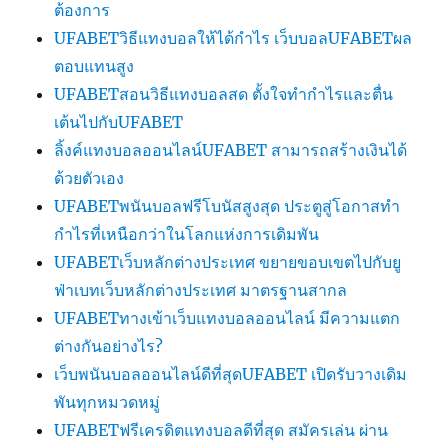
ต้องการ
UFABETวิธีแทงบอลให้ได้กำไร เว็บบอลUFABETผล
ตอบแทนสูง
UFABETสอนวิธีแทงบอลสด ตั้งใจทำกำไรและตื่น
เต้นไปกับUFABET
ลิ้งค์แทงบอลออนไลน์UFABET สามารถสร้างเงินได้
ด้วยตัวเอง
UFABETพนันบอลฟรีโบนัสสูงสุด ประตูสู่โอกาสทำ
กำไรที่เหนือกว่าในโลกแห่งการเดิมพัน
UFABETเว็บหลักต่างประเทศ ขยายขอบเขตไปกับยู
ฟ่าเบทเว็บหลักต่างประเทศ มาตรฐานสากล
UFABETทางเข้าเว็บแทงบอลออนไลน์ มีความแตก
ต่างกันอย่างไร?
เว็บพนันบอลออนไลน์ดีที่สุดUFABET เปิดรับวางเดิม
พันทุกหมวดหมู่
UFABETฟรีเครดิตแทงบอลดีที่สุด สมัครเล่น ผ่าน