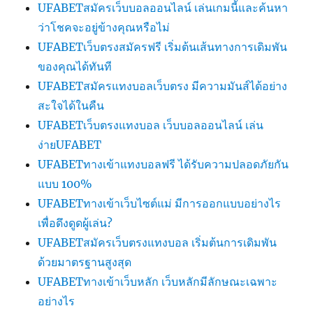
UFABETสมัครเว็บบอลออนไลน์ เล่นเกมนี้และค้นหา
ว่าโชคจะอยู่ข้างคุณหรือไม่
UFABETเว็บตรงสมัครฟรี เริ่มต้นเส้นทางการเดิมพัน
ของคุณได้ทันที
UFABETสมัครแทงบอลเว็บตรง มีความมันส์ได้อย่าง
สะใจได้ในคืน
UFABETเว็บตรงแทงบอล เว็บบอลออนไลน์ เล่น
ง่ายUFABET
UFABETทางเข้าแทงบอลฟรี ได้รับความปลอดภัยกัน
แบบ 100%
UFABETทางเข้าเว็บไซต์แม่ มีการออกแบบอย่างไร
เพื่อดึงดูดผู้เล่น?
UFABETสมัครเว็บตรงแทงบอล เริ่มต้นการเดิมพัน
ด้วยมาตรฐานสูงสุด
UFABETทางเข้าเว็บหลัก เว็บหลักมีลักษณะเฉพาะ
อย่างไร