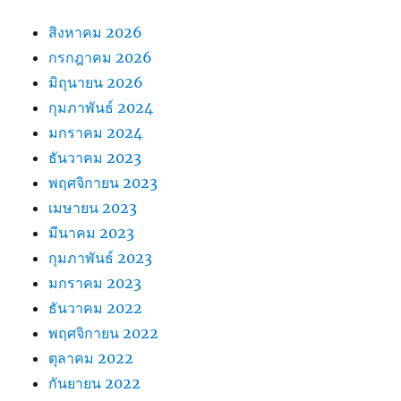
สิงหาคม 2026
กรกฎาคม 2026
มิถุนายน 2026
กุมภาพันธ์ 2024
มกราคม 2024
ธันวาคม 2023
พฤศจิกายน 2023
เมษายน 2023
มีนาคม 2023
กุมภาพันธ์ 2023
มกราคม 2023
ธันวาคม 2022
พฤศจิกายน 2022
ตุลาคม 2022
กันยายน 2022