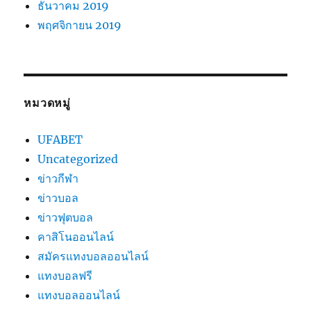
ธันวาคม 2019
พฤศจิกายน 2019
หมวดหมู่
UFABET
Uncategorized
ข่าวกีฬา
ข่าวบอล
ข่าวฟุตบอล
คาสิโนออนไลน์
สมัครแทงบอลออนไลน์
แทงบอลฟรี
แทงบอลออนไลน์