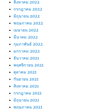
สิงหาคม 2022
กรกฎาคม 2022
มิถุนายน 2022
พฤษภาคม 2022
เมษายน 2022
มีนาคม 2022
กุมภาพันธ์ 2022
มกราคม 2022
ธันวาคม 2021
พฤศจิกายน 2021
ตุลาคม 2021
กันยายน 2021
สิงหาคม 2021
กรกฎาคม 2021
มิถุนายน 2021
พฤษภาคม 2021