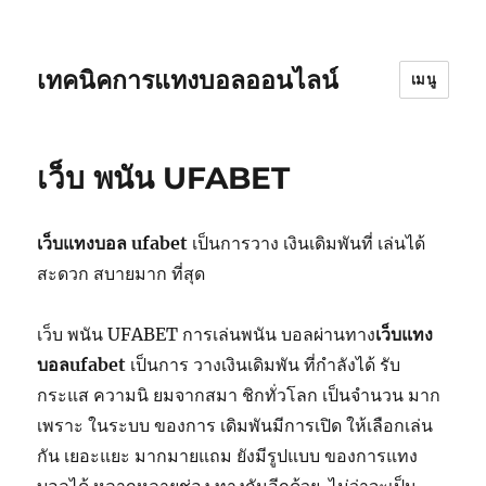
เทคนิคการแทงบอลออนไลน์
เมนู
เว็บ พนัน UFABET
เว็บแทงบอล ufabet
เป็นการวาง เงินเดิมพันที่ เล่นได้
สะดวก สบายมาก ที่สุด
เว็บ พนัน UFABET การเล่นพนัน บอลผ่านทาง
เว็บแทง
บอลufabet
เป็นการ วางเงินเดิมพัน ที่กำลังได้ รับ
กระแส ความนิ ยมจากสมา ชิกทั่วโลก เป็นจำนวน มาก
เพราะ ในระบบ ของการ เดิมพันมีการเปิด ให้เลือกเล่น
กัน เยอะแยะ มากมายแถม ยังมีรูปแบบ ของการแทง