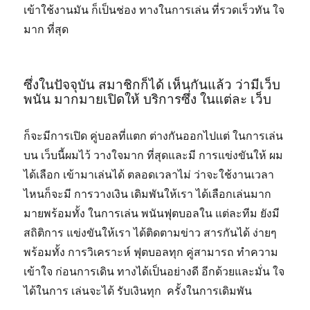
เข้าใช้งานมัน ก็เป็นช่อง ทางในการเล่น ที่รวดเร็วทัน ใจ
มาก ที่สุด
ซึ่งในปัจจุบัน สมาชิกก็ได้ เห็นกันแล้ว ว่ามีเว็บ
พนัน มากมายเปิดให้ บริการซึ่ง ในแต่ละ เว็บ
ก็จะมีการเปิด คู่บอลที่แตก ต่างกันออกไปแต่ ในการเล่น
บน เว็บนี้ผมไว้ วางใจมาก ที่สุดและมี การแข่งขันให้ ผม
ได้เลือก เข้ามาเล่นได้ ตลอดเวลาไม่ ว่าจะใช้งานเวลา
ไหนก็จะมี การวางเงิน เดิมพันให้เรา ได้เลือกเล่นมาก
มายพร้อมทั้ง ในการเล่น พนันฟุตบอลใน แต่ละทีม ยังมี
สถิติการ แข่งขันให้เรา ได้ติดตามข่าว สารกันได้ ง่ายๆ
พร้อมทั้ง การวิเคราะห์ ฟุตบอลทุก คู่สามารถ ทำความ
เข้าใจ ก่อนการเดิน ทางได้เป็นอย่างดี อีกด้วยและมั่น ใจ
ได้ในการ เล่นจะได้ รับเงินทุก ครั้งในการเดิมพัน