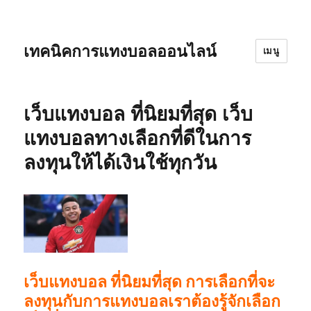
เทคนิคการแทงบอลออนไลน์
เมนู
เว็บแทงบอล ที่นิยมที่สุด เว็บ
แทงบอลทางเลือกที่ดีในการ
ลงทุนให้ได้เงินใช้ทุกวัน
เว็บแทงบอล ที่นิยมที่สุด การเลือกที่จะ
ลงทุนกับการแทงบอลเราต้องรู้จักเลือก