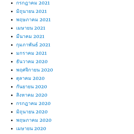
กรกฎาคม 2021
มิถุนายน 2021
พฤษภาคม 2021
เมษายน 2021
มีนาคม 2021
กุมภาพันธ์ 2021
มกราคม 2021
ธันวาคม 2020
พฤศจิกายน 2020
ตุลาคม 2020
กันยายน 2020
สิงหาคม 2020
กรกฎาคม 2020
มิถุนายน 2020
พฤษภาคม 2020
เมษายน 2020