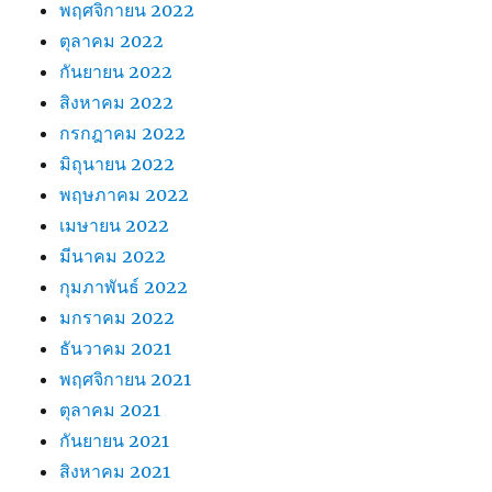
พฤศจิกายน 2022
ตุลาคม 2022
กันยายน 2022
สิงหาคม 2022
กรกฎาคม 2022
มิถุนายน 2022
พฤษภาคม 2022
เมษายน 2022
มีนาคม 2022
กุมภาพันธ์ 2022
มกราคม 2022
ธันวาคม 2021
พฤศจิกายน 2021
ตุลาคม 2021
กันยายน 2021
สิงหาคม 2021