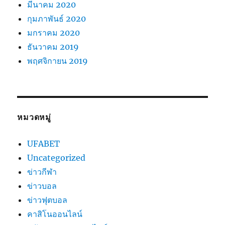
มีนาคม 2020
กุมภาพันธ์ 2020
มกราคม 2020
ธันวาคม 2019
พฤศจิกายน 2019
หมวดหมู่
UFABET
Uncategorized
ข่าวกีฬา
ข่าวบอล
ข่าวฟุตบอล
คาสิโนออนไลน์