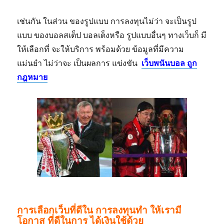
เช่นกัน ในส่วน ของรูปแบบ การลงทุนไม่ว่า จะเป็นรูป
แบบ ของบอลสเต็ป บอลเต็งหรือ รูปแบบอื่นๆ ทางเว็บก็ มี
ให้เลือกที่ จะให้บริการ พร้อมด้วย ข้อมูลที่มีความ
แม่นยำ ไม่ว่าจะ เป็นผลการ แข่งขั
น
เว็บพนันบอล ถูก
กฎหมาย
การเลือกเว็บที่ดีใน การลงทุนทำ ให้เรามี
โอกาส ที่ดีในการ ได้เงินใช้ด้วย