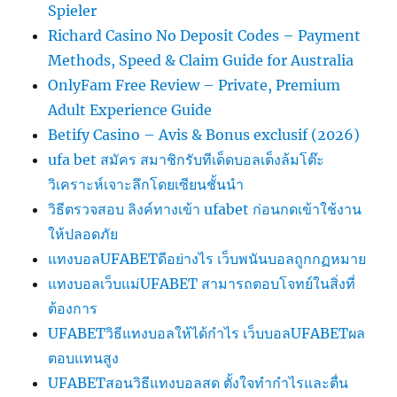
Spieler
Richard Casino No Deposit Codes – Payment
Methods, Speed & Claim Guide for Australia
OnlyFam Free Review – Private, Premium
Adult Experience Guide
Betify Casino – Avis & Bonus exclusif (2026)
ufa bet สมัคร สมาชิกรับทีเด็ดบอลเต็งล้มโต๊ะ
วิเคราะห์เจาะลึกโดยเซียนชั้นนำ
วิธีตรวจสอบ ลิงค์ทางเข้า ufabet ก่อนกดเข้าใช้งาน
ให้ปลอดภัย
แทงบอลUFABETดีอย่างไร เว็บพนันบอลถูกกฏหมาย
แทงบอลเว็บแม่UFABET สามารถตอบโจทย์ในสิ่งที่
ต้องการ
UFABETวิธีแทงบอลให้ได้กำไร เว็บบอลUFABETผล
ตอบแทนสูง
UFABETสอนวิธีแทงบอลสด ตั้งใจทำกำไรและตื่น