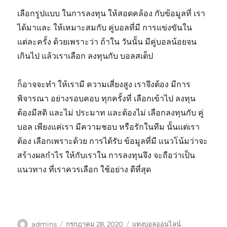
เลือกรูปแบบ ในการลงทุน ให้สอดคล้อง กับข้อมูลที่ เรา
ได้มาและ ให้เหมาะสมกับ คู่บอลที่มี การแข่งขันใน
แต่ละครั้ง ด้วยเพราะว่า ถ้าใน วันนั้น มีคู่บอลน้อยจน
เกินไป แล้วเราเลือก ลงทุนกับ บอลสเต็ป
ก็อาจจะทำ ให้เรามี ความเสี่ยงสูง เราจึงต้อง มีการ
พิจารณา อย่างรอบคอบ ทุกครั้งที่ เลือกเข้าไป ลงทุน
ต้องมีสติ และไม่ ประมาท และต้องไม่ เลือกลงทุนกับ คู่
บอล เพียงแค่เรา มีความชอบ หรือรักในทีม
นั้นแต่เรา
ต้อง เลือกเพราะด้วย การได้รับ ข้อมูลที่มี แนวโน้มว่าจะ
สร้างผลกำไร ให้กับเราใน การลงทุนจึง จะถือว่าเป็น
แนวทาง ที่เราควรเลือก ใช้อย่าง ดีที่สุด
ผู้
เขียน
หมวด
admins
กรกฎาคม 28, 2020
แทงบอลออนไลน์