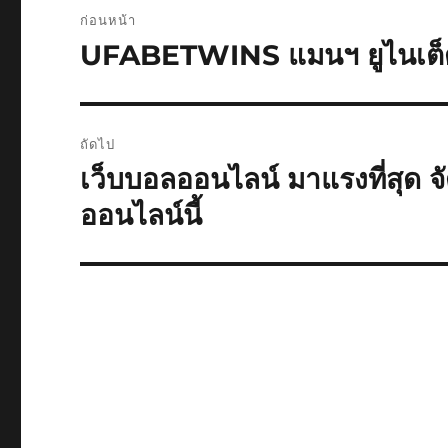
เมนู
ก่อนหน้า
นำทาง
UFABETWINS แมนฯ ยูไนเต็ด 0-
เรื่อง
ก่อน
เรื่อง
หน้า:
ถัดไป
เว็บบอลออนไลน์ มาแรงที่สุด จ
เรื่อง
ต่อ
ออนไลน์นี้
ไป: