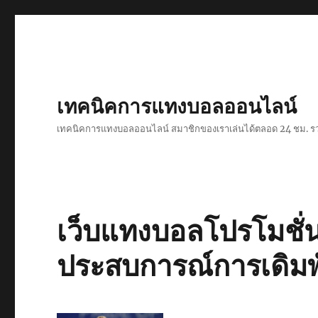
เทคนิคการแทงบอลออนไลน์
เทคนิคการแทงบอลออนไลน์ สมาชิกของเราเล่นได้ตลอด 24 ชม. รวบ
เว็บแทงบอลโปรโมชั่น10
ประสบการณ์การเดิมพัน