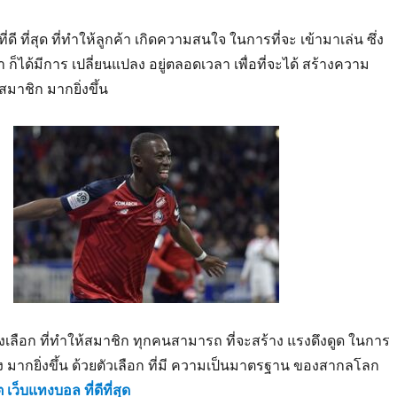
ที่ดี ที่สุด ที่ทำให้ลูกค้า เกิดความสนใจ ในการที่จะ เข้ามาเล่น ซึ่ง
 ก็ได้มีการ เปลี่ยนแปลง อยู่ตลอดเวลา เพื่อที่จะได้ สร้างความ
มาชิก มากยิ่งขึ้น
างเลือก ที่ทำให้สมาชิก ทุกคนสามารถ ที่จะสร้าง แรงดึงดูด ในการ
ง มากยิ่งขึ้น ด้วยตัวเลือก ที่มี ความเป็นมาตรฐาน ของสากลโลก
เว็บแทงบอล ที่ดีที่สุด