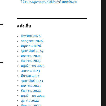
ได้ง่ายลงทุนร่วมสนุกได้เงินกำไรเกิดขึ้นง่าย
คลังเก็บ
สิงหาคม 2026
กรกฎาคม 2026
มิถุนายน 2026
กุมภาพันธ์ 2024
มกราคม 2024
ธันวาคม 2023
พฤศจิกายน 2023
เมษายน 2023
มีนาคม 2023
กุมภาพันธ์ 2023
มกราคม 2023
ธันวาคม 2022
พฤศจิกายน 2022
ตุลาคม 2022
กันยายน 2022