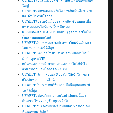
UFABETโบนัสแทงบอลฟรี ทำให้เดิมพันของคุณยิ่ง
ใหญ่
UFABETสมัครแทงบอลยังไง การเดิมพันที่ง่ายดาย
และเต็มไปด้วยโอกาส
UFABETโปรโมชั่นเว็บบอล เทคนิคเซียนบอล เมื่อ
แทงบอลออนไลน์ผ่านเว็บพนันบอล
เซียนแทงบอลUFABET เปิดประตูสู่ความสำเร็จใน
เว็บแทงบอลออนไลน์
UFABETเว็บแทงบอลต่างประเทศ เว็บพนันเว็บตรง
ไม่ผ่านเอเย่นต์ ที่ดีที่สุด
UFABETแทงบอลเว็บแม่ รับสมัครพนันออนไลน์
มือถือทุกรุ่น VIP
สมัครแทงบอลฟรีUFABET แทงบอลให้ได้กำไร
สามารถร่วมเล่นได้ตลอด 24 ชม.
UFABETกติกาแทงบอล คืออะไร วิธีเข้าใจกฎการ
เดิมพันฟุตบอลออนไลน์
UFABETเว็บแทงบอลดีที่สุด บนมือถือสุดยอดคาสิ
โนที่ดีที่สุด
UFABETสมัครเว็บบอลออนไลน์ เล่นเกมนี้และ
ค้นหาว่าโชคจะอยู่ข้างคุณหรือไม่
UFABETเว็บตรงสมัครฟรี เริ่มต้นเส้นทางการเดิม
พันของคุณได้ทันที