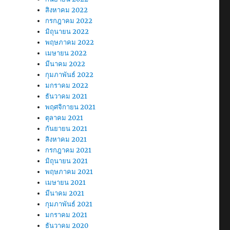
สิงหาคม 2022
กรกฎาคม 2022
มิถุนายน 2022
พฤษภาคม 2022
เมษายน 2022
มีนาคม 2022
กุมภาพันธ์ 2022
มกราคม 2022
ธันวาคม 2021
พฤศจิกายน 2021
ตุลาคม 2021
กันยายน 2021
สิงหาคม 2021
กรกฎาคม 2021
มิถุนายน 2021
พฤษภาคม 2021
เมษายน 2021
มีนาคม 2021
กุมภาพันธ์ 2021
มกราคม 2021
ธันวาคม 2020