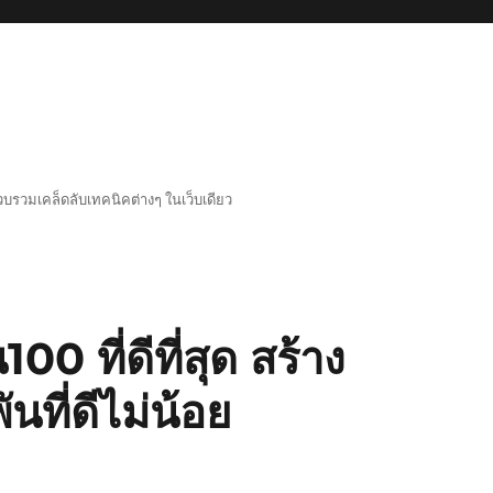
รวมเคล็ดลับเทคนิคต่างๆ ในเว็บเดียว
0 ที่ดีที่สุด สร้าง
ที่ดีไม่น้อย