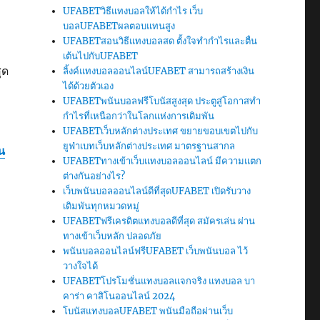
UFABETวิธีแทงบอลให้ได้กำไร เว็บ
บอลUFABETผลตอบแทนสูง
UFABETสอนวิธีแทงบอลสด ตั้งใจทำกำไรและตื่น
เต้นไปกับUFABET
ุด
ลิ้งค์แทงบอลออนไลน์UFABET สามารถสร้างเงิน
ได้ด้วยตัวเอง
UFABETพนันบอลฟรีโบนัสสูงสุด ประตูสู่โอกาสทำ
กำไรที่เหนือกว่าในโลกแห่งการเดิมพัน
UFABETเว็บหลักต่างประเทศ ขยายขอบเขตไปกับ
ยูฟ่าเบทเว็บหลักต่างประเทศ มาตรฐานสากล
น
UFABETทางเข้าเว็บแทงบอลออนไลน์ มีความแตก
ต่างกันอย่างไร?
เว็บพนันบอลออนไลน์ดีที่สุดUFABET เปิดรับวาง
เดิมพันทุกหมวดหมู่
UFABETฟรีเครดิตแทงบอลดีที่สุด สมัครเล่น ผ่าน
ทางเข้าเว็บหลัก ปลอดภัย
พนันบอลออนไลน์ฟรีUFABET เว็บพนันบอล ไว้
วางใจได้
UFABETโปรโมชั่นแทงบอลแจกจริง แทงบอล บา
คาร่า คาสิโนออนไลน์ 2024
โบนัสแทงบอลUFABET พนันมือถือผ่านเว็บ