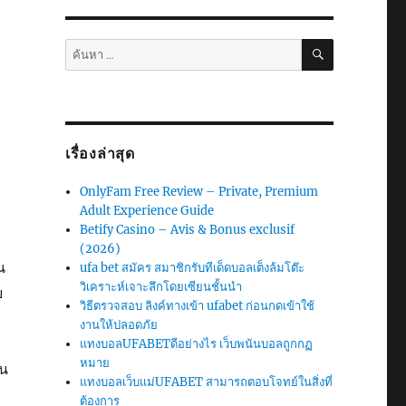
ค้นหา
ค้นหา:
เรื่องล่าสุด
OnlyFam Free Review – Private, Premium
Adult Experience Guide
Betify Casino – Avis & Bonus exclusif
(2026)
น
ufa bet สมัคร สมาชิกรับทีเด็ดบอลเต็งล้มโต๊ะ
วิเคราะห์เจาะลึกโดยเซียนชั้นนำ
บ
วิธีตรวจสอบ ลิงค์ทางเข้า ufabet ก่อนกดเข้าใช้
งานให้ปลอดภัย
แทงบอลUFABETดีอย่างไร เว็บพนันบอลถูกกฏ
หมาย
าน
แทงบอลเว็บแม่UFABET สามารถตอบโจทย์ในสิ่งที่
ต้องการ