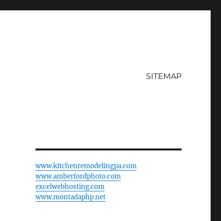
SITEMAP
www.kitchenremodelingpa.com
www.amberfordphoto.com
excelwebhosting.com
www.montadaphp.net