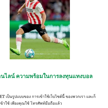
ออนไลน์ ความพร้อมในการลงทุนแทงบอล
 เป็นรูปแบบของ การเข้าใช้เว็บไซต์นี้ ของพวกเรา และก็
าใช้ เพียงคุณใช้ โทรศัพท์มือถือแล้ว