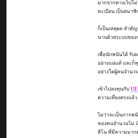
มากจากทางเว็บไม่ 
ทะเบียน เป็นสมาชิ
ก็เป็นเหตุผล สำคั
นานด้วยระบบของกา
เพื่อนักพนันได้ ร
อย่างแน่แท้ และก็
อย่างใดผู้คนจำนว
เข้าไปลงทุนกับ
UF
ความเที่ยงตรงแล้ว
ไม่ว่าจะเป็นการพน
ของคนจำนวนไม่ น้
สิโน ที่มีความมา