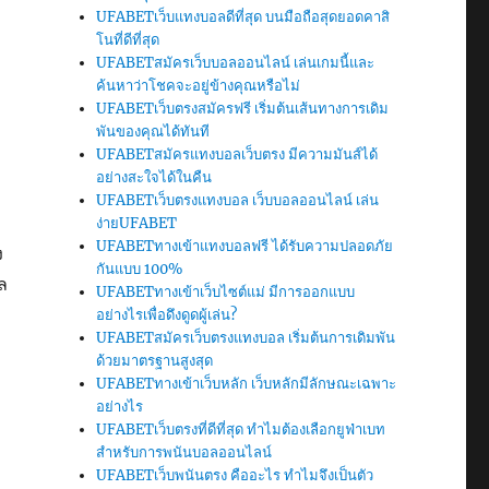
UFABETเว็บแทงบอลดีที่สุด บนมือถือสุดยอดคาสิ
โนที่ดีที่สุด
UFABETสมัครเว็บบอลออนไลน์ เล่นเกมนี้และ
ค้นหาว่าโชคจะอยู่ข้างคุณหรือไม่
UFABETเว็บตรงสมัครฟรี เริ่มต้นเส้นทางการเดิม
พันของคุณได้ทันที
UFABETสมัครแทงบอลเว็บตรง มีความมันส์ได้
อย่างสะใจได้ในคืน
UFABETเว็บตรงแทงบอล เว็บบอลออนไลน์ เล่น
ง่ายUFABET
UFABETทางเข้าแทงบอลฟรี ได้รับความปลอดภัย
ง
กันแบบ 100%
ล
UFABETทางเข้าเว็บไซต์แม่ มีการออกแบบ
อย่างไรเพื่อดึงดูดผู้เล่น?
UFABETสมัครเว็บตรงแทงบอล เริ่มต้นการเดิมพัน
ด้วยมาตรฐานสูงสุด
UFABETทางเข้าเว็บหลัก เว็บหลักมีลักษณะเฉพาะ
อย่างไร
UFABETเว็บตรงที่ดีที่สุด ทำไมต้องเลือกยูฟ่าเบท
สำหรับการพนันบอลออนไลน์
UFABETเว็บพนันตรง คืออะไร ทำไมจึงเป็นตัว