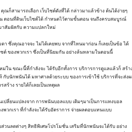
ุณก็สามารถเลือก เว็บไซต์ดังที่ได้ กล่าวมาแล้วข้าง ต้นได้ง่ายๆ
 ตอนที่ดินเว็บไซต์ได้ กำหนดไว้ตามขั้นตอน จนถึงครบสมบูรณ์
ามาสัมผัสกับ ความแปลกใหม่
 ซึ่งคุณอาจจะ ไม่ได้เคยพบ จากที่ไหนมาก่อน ก็เลยเป็นข้อ ได้
ซต์ ของพวกเรา ซึ่งเป็นที่นิยมกัน อย่างล้นหลามในตอนนี้
หม่ใน ขณะนี้ที่กำลังจะ ได้รับอีกทั้งการ บริการการดูแลแล้วก็ สร้า
ให้ กับนักพนันได้ มหาศาลด้วยระบบ ของการเข้าใช้ บริการที่จะส่งผ
รสร้าง รายได้ก็เลยเป็นเหตุผล
านเปลี่ยนแปลงจาก การพนันบอลแบบ เดิมๆมาเป็นการแทงบอล
องพวกเรา ที่กำลังจะได้รับอัตราการ จ่ายผลตอบแทนแบบ
ยส่วนลดต่างๆ สิทธิพิเศษโปรโมชั่น เสริมที่นักพนันจะได้รับ อย่าง