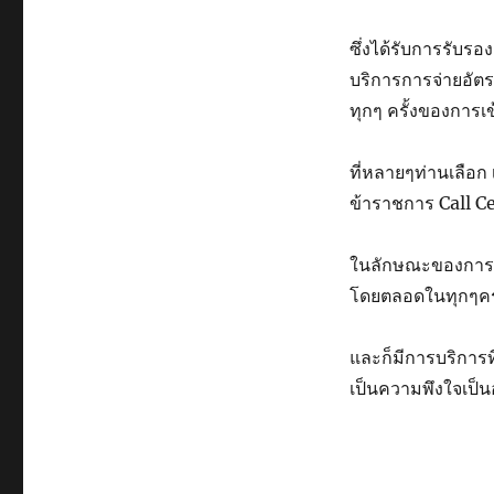
ซึ่งได้รับการรับรอ
บริการการจ่ายอัตร
ทุกๆ ครั้งของการเ
ที่หลายๆท่านเลือก
ข้าราชการ Call 
ในลักษณะของการ ผล
โดยตลอดในทุกๆครั้
และก็มีการบริการท
เป็นความพึงใจเป็น