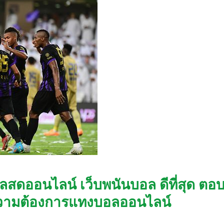
ลสดออนไลน์ เว็บพนันบอล ดีที่สุด ตอ
วามต้องการแทงบอลออนไลน์