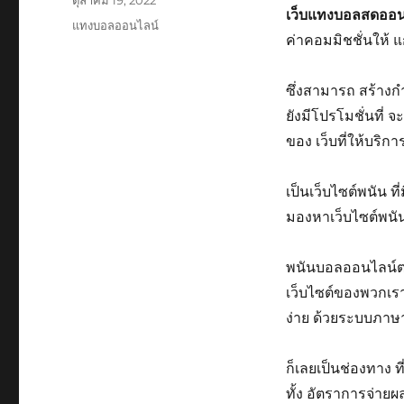
เว็บแทงบอลสดออ
เมื่อ
หมวด
แทงบอลออนไลน์
ค่าคอมมิชชั่นให้ แ
หมู่
ซึ่งสามารถ สร้างกำ
ยังมีโปรโมชั่นที่ 
ของ เว็บที่ให้บริก
เป็นเว็บไซต์พนัน ท
มองหาเว็บไซต์พนัน
พนันบอลออนไลน์ตลอด
เว็บไซต์ของพวกเราน
ง่าย ด้วยระบบภาษา
ก็เลยเป็นช่องทาง ที
ทั้ง อัตราการจ่าย