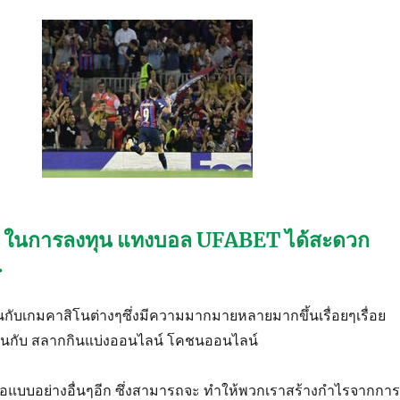
สนุก ในการลงทุน แทงบอล UFABET ได้สะดวก
.
กับเกมคาสิโนต่างๆซึ่งมีความมากมายหลายมากขึ้นเรื่อยๆเรื่อย
ุนกับ สลากกินแบ่งออนไลน์ โคชนออนไลน์
แบบอย่างอื่นๆอีก ซึ่งสามารถจะ ทำให้พวกเราสร้างกำไรจากการ