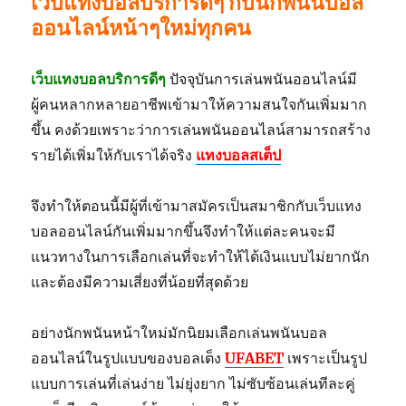
เว็บแทงบอลบริการดีๆ กับนักพนันบอล
ออนไลน์หน้าๆใหม่ทุกคน
เว็บแทงบอลบริการดีๆ
ปัจจุบันการเล่นพนันออนไลน์มี
ผู้คนหลากหลายอาชีพเข้ามาให้ความสนใจกันเพิ่มมาก
ขึ้น คงด้วยเพราะว่าการเล่นพนันออนไลน์สามารถสร้าง
รายได้เพิ่มให้กับเราได้จริง
แทงบอลสเต็ป
จึงทำให้ตอนนี้มีผู้ที่เข้ามาสมัครเป็นสมาชิกกับเว็บแทง
บอลออนไลน์กันเพิ่มมากขึ้นจึงทำให้แต่ละคนจะมี
แนวทางในการเลือกเล่นที่จะทำให้ได้เงินแบบไม่ยากนัก
และต้องมีความเสี่ยงที่น้อยที่สุดด้วย
อย่างนักพนันหน้าใหม่มักนิยมเลือกเล่นพนันบอล
ออนไลน์ในรูปแบบของบอลเต็ง
UFABET
เพราะเป็นรูป
แบบการเล่นที่เล่นง่าย ไม่ยุ่งยาก ไม่ซับซ้อนเล่นทีละคู่