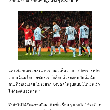
เราก็เพียงวิเคราะห์ข้อมูลต่าง ๆให้รอบคอบ
และเลือกแทงบอลทีมที่เรามองเห็นจากการวิเคราะห์ได้
ว่าทีมนั้นมีโอกาสชนะเราก็เลือกที่จะลงทุนกันทีมนั้น
ชนะก็รับเงินเลย ไม่ยุ่งยาก ซึ่งบอลในรูปแบบนี้ได้เงินเร็ว
ไม่ต้องลุ้นรอนาน ๆ
จึงทำให้ได้รับความนิยมเพิ่มขึ้นเรื่อย ๆ และไม่ใช้จะมีแต่