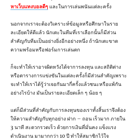
หาเว็บแทงบอลดีๆ
และในการเล่นพนันแต่ละครั้ง
นอกจากเราจะต้องวิเคราะห์ข้อมูลหรือศึกษาในราย
ละเอียดให้ดีแล้ว นักเตะในทีมที่เราเลือกนั้นก็มีส่วน
สำคัญกับทีมเป็นอย่างยิ่งอีกอย่างหนึ่ง ถ้านักเตะขาด
ความพร้อมหรือฟอร์มการเล่นตก
ก็จะทำให้เราอาจผิดหวั
งได้จาการลงทุน และสถิติต่าง
หรือตารางการแข่งขันในแต่ละครั้งก็มีส่วนสำคัญเพราะ
จะทำให้เราได้รู้ว่าเจอกันมากี่ครั้งแล้วชนะหรือแพ้กัน
อย่างไรบ้าง มันเป็นรายละเอียดเล็ก ๆ น้อย ๆ
แต่ก็มีส่วนที่สำคัญกับการลงทุนของเราทั้งสิ้นเราจึงต้อง
ให้ความสำคัญกับทุกอย่าง ฝาก – ถอน เร็วมาก ภายใน
3 นาที สะดวกรวดเร็ว ด้วยการเงินที่มั่นคง แข็งแรง
ดำเนินงาน มามากกว่า 10 ปี ทำให้สมาชิกไว้ใจ