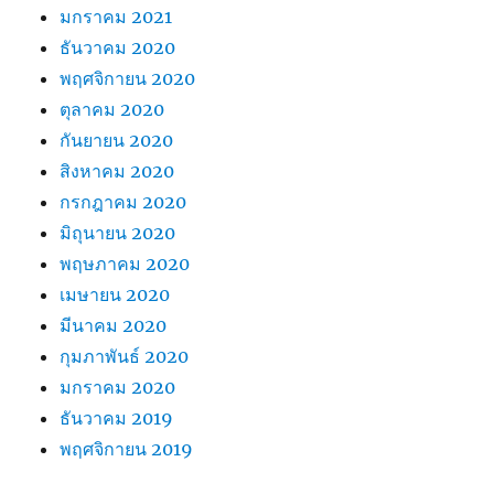
มกราคม 2021
ธันวาคม 2020
พฤศจิกายน 2020
ตุลาคม 2020
กันยายน 2020
สิงหาคม 2020
กรกฎาคม 2020
มิถุนายน 2020
พฤษภาคม 2020
เมษายน 2020
มีนาคม 2020
กุมภาพันธ์ 2020
มกราคม 2020
ธันวาคม 2019
พฤศจิกายน 2019