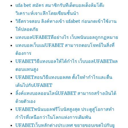
ufa bet สมัคร สมาชิกรับทีเด็ดบอลเต็งล้มโต๊ะ
วิเคราะห์เจาะลึกโดยเซียนชั้นนำ
วิธีตรวจสอบ ลิงค์ทางเข้า ufabet ก่อนกดเข้าใช้งาน
ให้ปลอดภัย
แทงบอลUFABETดีอย่างไร เว็บพนันบอลถูกกฏหมาย
แทงบอลเว็บแม่UFABET สามารถตอบโจทย์ในสิ่งที่
ต้องการ
UFABETวิธีแทงบอลให้ได้กำไร เว็บบอลUFABETผล
ตอบแทนสูง
UFABETสอนวิธีแทงบอลสด ตั้งใจทำกำไรและตื่น
เต้นไปกับUFABET
ลิ้งค์แทงบอลออนไลน์UFABET สามารถสร้างเงินได้
ด้วยตัวเอง
UFABETพนันบอลฟรีโบนัสสูงสุด ประตูสู่โอกาสทำ
กำไรที่เหนือกว่าในโลกแห่งการเดิมพัน
UFABETเว็บหลักต่างประเทศ ขยายขอบเขตไปกับยู