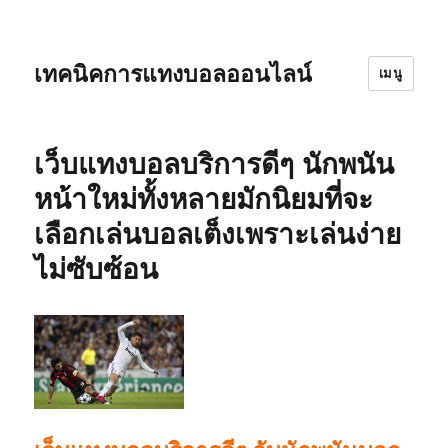
เทคนิคการแทงบอลออนไลน์
เมนู
เว็บแทงบอลบริการดีๆ นักพนัน
หน้าใหม่ทั้งหลายมักนิยมที่จะ
เลือกเล่นบอลเต็งเพราะเล่นง่าย
ไม่ซับซ้อน