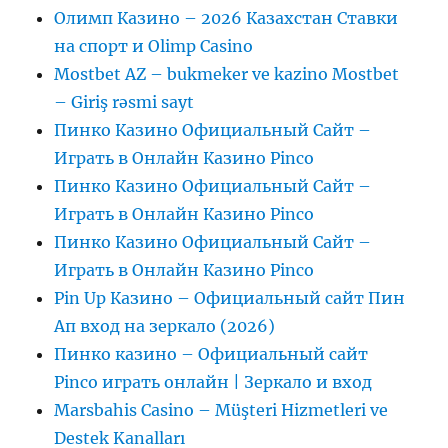
Олимп Казино – 2026 Казахстан Ставки
на спорт и Olimp Casino
Mostbet AZ – bukmeker ve kazino Mostbet
– Giriş rəsmi sayt
Пинко Казино Официальный Сайт –
Играть в Онлайн Казино Pinco
Пинко Казино Официальный Сайт –
Играть в Онлайн Казино Pinco
Пинко Казино Официальный Сайт –
Играть в Онлайн Казино Pinco
Pin Up Казино – Официальный сайт Пин
Ап вход на зеркало (2026)
Пинко казино – Официальный сайт
Pinco играть онлайн | Зеркало и вход
Marsbahis Casino – Müşteri Hizmetleri ve
Destek Kanalları