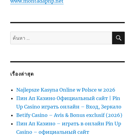
www.montadaphp.net
ค้นห
ค้นหา:
เรื่องล่าสุด
Najlepsze Kasyna Online w Polsce w 2026
Пин Ап Казино Официальный сайт | Pin
Up Casino играть онлайн – Вход, Зеркало
Betify Casino – Avis & Bonus exclusif (2026)
Пин Ап Казино – играть в онлайн Pin Up
Casino – официальный сайт