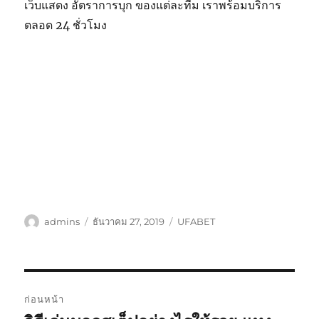
เว็บแสดง อัตราการบุก ของแต่ละทีม เราพร้อมบริการ
ตลอด 24 ชั่วโมง
ผู้
เขียน
หมวด
admins
ธันวาคม 27, 2019
UFABET
เขียน
เมื่อ
หมู่
เมนู
ก่อนหน้า
นำทาง