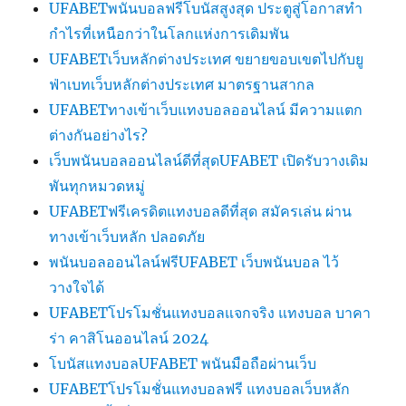
UFABETพนันบอลฟรีโบนัสสูงสุด ประตูสู่โอกาสทำ
กำไรที่เหนือกว่าในโลกแห่งการเดิมพัน
UFABETเว็บหลักต่างประเทศ ขยายขอบเขตไปกับยู
ฟ่าเบทเว็บหลักต่างประเทศ มาตรฐานสากล
UFABETทางเข้าเว็บแทงบอลออนไลน์ มีความแตก
ต่างกันอย่างไร?
เว็บพนันบอลออนไลน์ดีที่สุดUFABET เปิดรับวางเดิม
พันทุกหมวดหมู่
UFABETฟรีเครดิตแทงบอลดีที่สุด สมัครเล่น ผ่าน
ทางเข้าเว็บหลัก ปลอดภัย
พนันบอลออนไลน์ฟรีUFABET เว็บพนันบอล ไว้
วางใจได้
UFABETโปรโมชั่นแทงบอลแจกจริง แทงบอล บาคา
ร่า คาสิโนออนไลน์ 2024
โบนัสแทงบอลUFABET พนันมือถือผ่านเว็บ
UFABETโปรโมชั่นแทงบอลฟรี แทงบอลเว็บหลัก