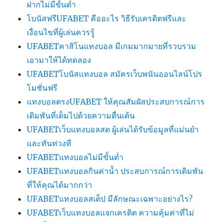
ฝากไม่มีขั้นต่ำ
โบนัสฟรีUFABET คืออะไร วิธีรับเครดิตฟรีและ
เงื่อนไขที่ผู้เล่นควรรู้
UFABETคาสิโนแทงบอล มีเกมมากมายที่รวบรวม
เอามาให้ได้ทดลอง
UFABETโบนัสแทงบอล สมัครเว็บพนันออนไลน์โปร
โมชั่นฟรี
แทงบอลตรงUFABET ให้คุณสัมผัสประสบการณ์การ
เดิมพันที่เต็มไปด้วยความตื่นเต้น
UFABETเว็บแทงบอลสด ผู้เล่นได้รับข้อมูลที่แม่นยำ
และทันท่วงที
UFABETแทงบอลไม่มีขั้นต่ำ
UFABETแทงบอลกินค่าน้ำ ประสบการณ์การเดิมพัน
ที่ให้คุณได้มากกว่า
UFABETแทงบอลสเต็ป มีลักษณะเฉพาะอย่างไร?
UFABETเว็บแทงบอลแจกเครดิต ความคุ้มค่าที่ไม่