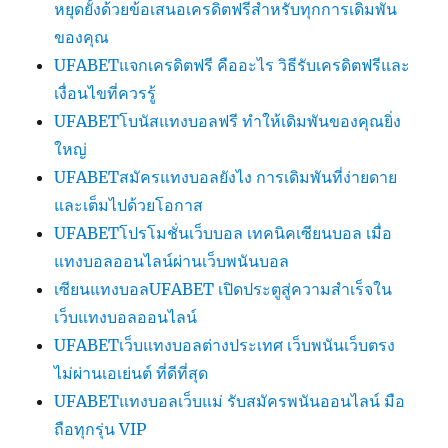
หยุดยั้งด้วยข้อเสนอเครดิตฟรีสำหรับทุกการเดิมพัน
ของคุณ
UFABETแจกเครดิตฟรี คืออะไร วิธีรับเครดิตฟรีและ
เงื่อนไขที่ควรรู้
UFABETโบนัสแทงบอลฟรี ทำให้เดิมพันของคุณยิ่ง
ใหญ่
UFABETสมัครแทงบอลยังไง การเดิมพันที่ง่ายดาย
และเต็มไปด้วยโอกาส
UFABETโปรโมชั่นเว็บบอล เทคนิคเซียนบอล เมื่อ
แทงบอลออนไลน์ผ่านเว็บพนันบอล
เซียนแทงบอลUFABET เปิดประตูสู่ความสำเร็จใน
เว็บแทงบอลออนไลน์
UFABETเว็บแทงบอลต่างประเทศ เว็บพนันเว็บตรง
ไม่ผ่านเอเย่นต์ ที่ดีที่สุด
UFABETแทงบอลเว็บแม่ รับสมัครพนันออนไลน์ มือ
ถือทุกรุ่น VIP