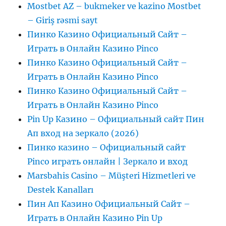
Mostbet AZ – bukmeker ve kazino Mostbet
– Giriş rəsmi sayt
Пинко Казино Официальный Сайт –
Играть в Онлайн Казино Pinco
Пинко Казино Официальный Сайт –
Играть в Онлайн Казино Pinco
Пинко Казино Официальный Сайт –
Играть в Онлайн Казино Pinco
Pin Up Казино – Официальный сайт Пин
Ап вход на зеркало (2026)
Пинко казино – Официальный сайт
Pinco играть онлайн | Зеркало и вход
Marsbahis Casino – Müşteri Hizmetleri ve
Destek Kanalları
Пин Ап Казино Официальный Сайт –
Играть в Онлайн Казино Pin Up