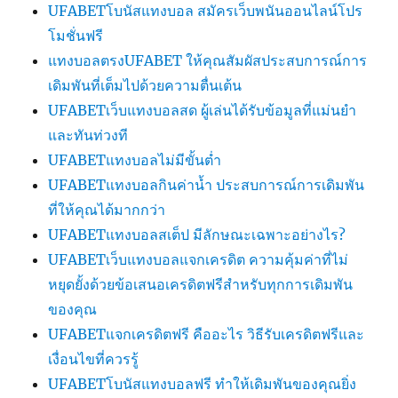
UFABETโบนัสแทงบอล สมัครเว็บพนันออนไลน์โปร
โมชั่นฟรี
แทงบอลตรงUFABET ให้คุณสัมผัสประสบการณ์การ
เดิมพันที่เต็มไปด้วยความตื่นเต้น
UFABETเว็บแทงบอลสด ผู้เล่นได้รับข้อมูลที่แม่นยำ
และทันท่วงที
UFABETแทงบอลไม่มีขั้นต่ำ
UFABETแทงบอลกินค่าน้ำ ประสบการณ์การเดิมพัน
ที่ให้คุณได้มากกว่า
UFABETแทงบอลสเต็ป มีลักษณะเฉพาะอย่างไร?
UFABETเว็บแทงบอลแจกเครดิต ความคุ้มค่าที่ไม่
หยุดยั้งด้วยข้อเสนอเครดิตฟรีสำหรับทุกการเดิมพัน
ของคุณ
UFABETแจกเครดิตฟรี คืออะไร วิธีรับเครดิตฟรีและ
เงื่อนไขที่ควรรู้
UFABETโบนัสแทงบอลฟรี ทำให้เดิมพันของคุณยิ่ง