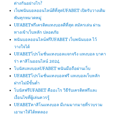
ต่างกันอย่างไร?
เว็บพนันบอลออนไลน์ดีที่สุดUFABET เปิดรับวางเดิม
พันทุกหมวดหมู่
UFABETฟรีเครดิตแทงบอลดีที่สุด สมัครเล่น ผ่าน
ทางเข้าเว็บหลัก ปลอดภัย
พนันบอลออนไลน์ฟรีUFABET เว็บพนันบอล ไว้
วางใจได้
UFABETโปรโมชั่นแทงบอลแจกจริง แทงบอล บาคา
ร่า คาสิโนออนไลน์ 2024
โบนัสแทงบอลUFABET พนันมือถือผ่านเว็บ
UFABETโปรโมชั่นแทงบอลฟรี แทงบอลเว็บหลัก
ฝากไม่มีขั้นต่ำ
โบนัสฟรีUFABET คืออะไร วิธีรับเครดิตฟรีและ
เงื่อนไขที่ผู้เล่นควรรู้
UFABETคาสิโนแทงบอล มีเกมมากมายที่รวบรวม
เอามาให้ได้ทดลอง