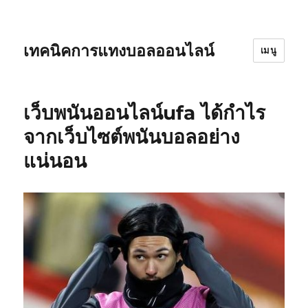
เทคนิคการแทงบอลออนไลน์
เมนู
เว็บพนันออนไลน์ufa ได้กำไร
จากเว็บไซต์พนันบอลอย่าง
แน่นอน