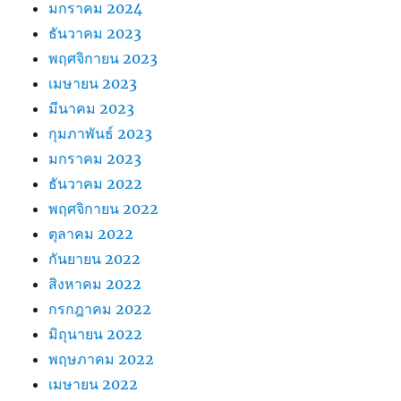
มกราคม 2024
ธันวาคม 2023
พฤศจิกายน 2023
เมษายน 2023
มีนาคม 2023
กุมภาพันธ์ 2023
มกราคม 2023
ธันวาคม 2022
พฤศจิกายน 2022
ตุลาคม 2022
กันยายน 2022
สิงหาคม 2022
กรกฎาคม 2022
มิถุนายน 2022
พฤษภาคม 2022
เมษายน 2022