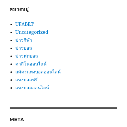
หมวดหมู่
UFABET
Uncategorized
ข่าวกีฬา
ข่าวบอล
ข่าวฟุตบอล
คาสิโนออนไลน์
สมัครแทงบอลออนไลน์
แทงบอลฟรี
แทงบอลออนไลน์
META