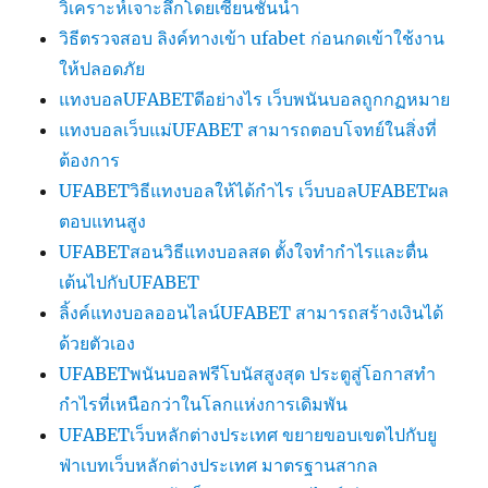
วิเคราะห์เจาะลึกโดยเซียนชั้นนำ
วิธีตรวจสอบ ลิงค์ทางเข้า ufabet ก่อนกดเข้าใช้งาน
ให้ปลอดภัย
แทงบอลUFABETดีอย่างไร เว็บพนันบอลถูกกฏหมาย
แทงบอลเว็บแม่UFABET สามารถตอบโจทย์ในสิ่งที่
ต้องการ
UFABETวิธีแทงบอลให้ได้กำไร เว็บบอลUFABETผล
ตอบแทนสูง
UFABETสอนวิธีแทงบอลสด ตั้งใจทำกำไรและตื่น
เต้นไปกับUFABET
ลิ้งค์แทงบอลออนไลน์UFABET สามารถสร้างเงินได้
ด้วยตัวเอง
UFABETพนันบอลฟรีโบนัสสูงสุด ประตูสู่โอกาสทำ
กำไรที่เหนือกว่าในโลกแห่งการเดิมพัน
UFABETเว็บหลักต่างประเทศ ขยายขอบเขตไปกับยู
ฟ่าเบทเว็บหลักต่างประเทศ มาตรฐานสากล