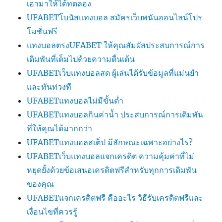
เอามาให้ได้ทดลอง
UFABETโบนัสแทงบอล สมัครเว็บพนันออนไลน์โปร
โมชั่นฟรี
แทงบอลตรงUFABET ให้คุณสัมผัสประสบการณ์การ
เดิมพันที่เต็มไปด้วยความตื่นเต้น
UFABETเว็บแทงบอลสด ผู้เล่นได้รับข้อมูลที่แม่นยำ
และทันท่วงที
UFABETแทงบอลไม่มีขั้นต่ำ
UFABETแทงบอลกินค่าน้ำ ประสบการณ์การเดิมพัน
ที่ให้คุณได้มากกว่า
UFABETแทงบอลสเต็ป มีลักษณะเฉพาะอย่างไร?
UFABETเว็บแทงบอลแจกเครดิต ความคุ้มค่าที่ไม่
หยุดยั้งด้วยข้อเสนอเครดิตฟรีสำหรับทุกการเดิมพัน
ของคุณ
UFABETแจกเครดิตฟรี คืออะไร วิธีรับเครดิตฟรีและ
เงื่อนไขที่ควรรู้