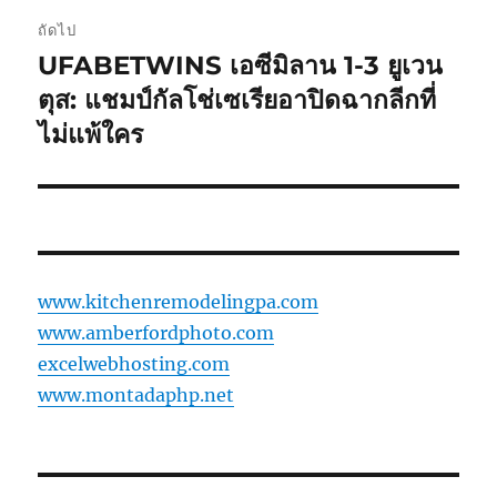
ถัดไป
UFABETWINS เอซีมิลาน 1-3 ยูเวน
เรื่อง
ต่อ
ตุส: แชมป์กัลโช่เซเรียอาปิดฉากลีกที่
ไป:
ไม่แพ้ใคร
www.kitchenremodelingpa.com
www.amberfordphoto.com
excelwebhosting.com
www.montadaphp.net