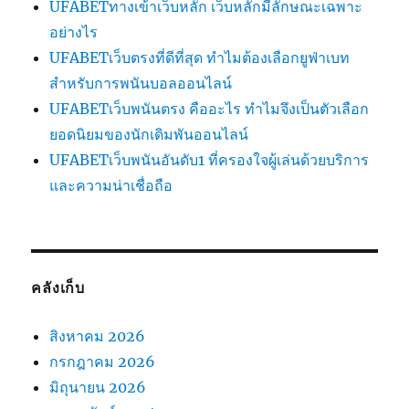
UFABETทางเข้าเว็บหลัก เว็บหลักมีลักษณะเฉพาะ
อย่างไร
UFABETเว็บตรงที่ดีที่สุด ทำไมต้องเลือกยูฟ่าเบท
สำหรับการพนันบอลออนไลน์
UFABETเว็บพนันตรง คืออะไร ทำไมจึงเป็นตัวเลือก
ยอดนิยมของนักเดิมพันออนไลน์
UFABETเว็บพนันอันดับ1 ที่ครองใจผู้เล่นด้วยบริการ
และความน่าเชื่อถือ
คลังเก็บ
สิงหาคม 2026
กรกฎาคม 2026
มิถุนายน 2026