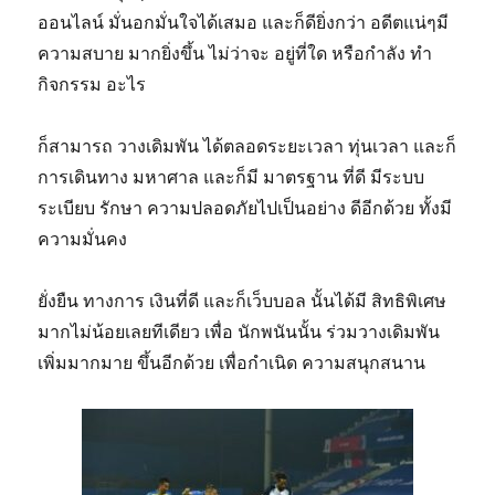
ออนไลน์ มั่นอกมั่นใจได้เสมอ และก็ดียิ่งกว่า อดีตแน่ๆมี
ความสบาย มากยิ่งขึ้น ไม่ว่าจะ อยู่ที่ใด หรือกำลัง ทำ
กิจกรรม อะไร
ก็สามารถ วางเดิมพัน ได้ตลอดระยะเวลา ทุ่นเวลา และก็
การเดินทาง มหาศาล และก็มี มาตรฐาน ที่ดี มีระบบ
ระเบียบ รักษา ความปลอดภัยไปเป็นอย่าง ดีอีกด้วย ทั้งมี
ความมั่นคง
ยั่งยืน ทางการ เงินที่ดี และก็เว็บบอล นั้นได้มี สิทธิพิเศษ
มากไม่น้อยเลยทีเดียว เพื่อ นักพนันนั้น ร่วมวางเดิมพัน
เพิ่มมากมาย ขึ้นอีกด้วย เพื่อกำเนิด ความสนุกสนาน