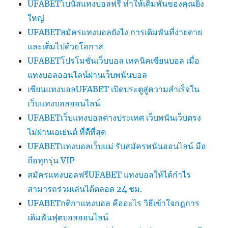
UFABETโบนัสแทงบอลฟรี ทำให้เดิมพันของคุณยิ่ง
ใหญ่
UFABETสมัครแทงบอลยังไง การเดิมพันที่ง่ายดาย
และเต็มไปด้วยโอกาส
UFABETโปรโมชั่นเว็บบอล เทคนิคเซียนบอล เมื่อ
แทงบอลออนไลน์ผ่านเว็บพนันบอล
เซียนแทงบอลUFABET เปิดประตูสู่ความสำเร็จใน
เว็บแทงบอลออนไลน์
UFABETเว็บแทงบอลต่างประเทศ เว็บพนันเว็บตรง
ไม่ผ่านเอเย่นต์ ที่ดีที่สุด
UFABETแทงบอลเว็บแม่ รับสมัครพนันออนไลน์ มือ
ถือทุกรุ่น VIP
สมัครแทงบอลฟรีUFABET แทงบอลให้ได้กำไร
สามารถร่วมเล่นได้ตลอด 24 ชม.
UFABETกติกาแทงบอล คืออะไร วิธีเข้าใจกฎการ
เดิมพันฟุตบอลออนไลน์