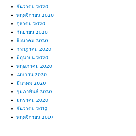
ธันวาคม 2020
พฤศจิกายน 2020
ตุลาคม 2020
กันยายน 2020
สิงหาคม 2020
กรกฎาคม 2020
มิถุนายน 2020
พฤษภาคม 2020
เมษายน 2020
มีนาคม 2020
กุมภาพันธ์ 2020
มกราคม 2020
ธันวาคม 2019
พฤศจิกายน 2019