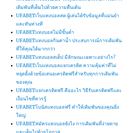
เดิมพันที่เต็มไปด้วยความตื่นเต้น
UFABETเว็บแทงบอลสด ผู้เล่นได้รับข้อมูลที่แม่นยำ
และทันท่วงที
UFABETแทงบอลไม่มีขั้นต่ำ
UFABETแทงบอลกินค่าน้ำ ประสบการณ์การเดิมพัน
ที่ให้คุณได้มากกว่า
UFABETแทงบอลสเต็ป มีลักษณะเฉพาะอย่างไร?
UFABETเว็บแทงบอลแจกเครดิต ความคุ้มค่าที่ไม่
หยุดยั้งด้วยข้อเสนอเครดิตฟรีสำหรับทุกการเดิมพัน
ของคุณ
UFABETแจกเครดิตฟรี คืออะไร วิธีรับเครดิตฟรีและ
เงื่อนไขที่ควรรู้
UFABETโบนัสแทงบอลฟรี ทำให้เดิมพันของคุณยิ่ง
ใหญ่
UFABETสมัครแทงบอลยังไง การเดิมพันที่ง่ายดาย
และเต็มไปด้วยโอกาส