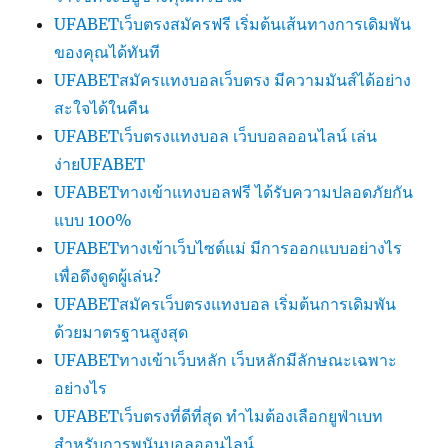
UFABETเว็บตรงสมัครฟรี เริ่มต้นเส้นทางการเดิมพัน
ของคุณได้ทันที
UFABETสมัครแทงบอลเว็บตรง มีความมันส์ได้อย่าง
สะใจได้ในคืน
UFABETเว็บตรงแทงบอล เว็บบอลออนไลน์ เล่น
ง่ายUFABET
UFABETทางเข้าแทงบอลฟรี ได้รับความปลอดภัยกัน
แบบ 100%
UFABETทางเข้าเว็บไซต์แม่ มีการออกแบบอย่างไร
เพื่อดึงดูดผู้เล่น?
UFABETสมัครเว็บตรงแทงบอล เริ่มต้นการเดิมพัน
ด้วยมาตรฐานสูงสุด
UFABETทางเข้าเว็บหลัก เว็บหลักมีลักษณะเฉพาะ
อย่างไร
UFABETเว็บตรงที่ดีที่สุด ทำไมต้องเลือกยูฟ่าเบท
สำหรับการพนันบอลออนไลน์