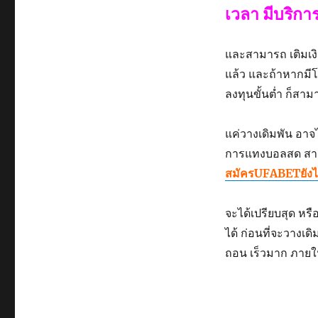
เวลา มีบริการ
และสามารถ เติมเงิน
แล้ว และถ้าหากมีโอ
ลงทุนขั้นต่ำ ก็สาม
แค่วางเดิมพัน อาจไ
การแทงบอลสด สามา
สมัครUFABETยังไ
จะได้เปรียบสุด หรื
ได้ ก่อนที่จะวางเด
ถอน เร็วมาก ภายใ