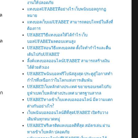
งานให้ปลอดภัย
แทงบอลUFABETดีอย่างไร เว็บพนันบอลถูกกฏ
อล
หมาย
แทงบอลเว็บแม่UFABET สามารถตอบโจทย์ในสิ่งที่
ต้องการ
UFABETวิธีแทงบอลให้ได้กำไร เว็บ
อล
บอลUFABETผลตอบแทนสูง
UFABETสอนวิธีแทงบอลสด ตั้งใจทำกำไรและตื่น
เต้นไปกับUFABET
ลิ้งค์แทงบอลออนไลน์UFABET สามารถสร้างเงิน
ได้ด้วยตัวเอง
UFABETพนันบอลฟรีโบนัสสูงสุด ประตูสู่โอกาสทำ
กำไรที่เหนือกว่าในโลกแห่งการเดิมพัน
UFABETเว็บหลักต่างประเทศ ขยายขอบเขตไปกับ
ุก
ยูฟ่าเบทเว็บหลักต่างประเทศ มาตรฐานสากล
UFABETทางเข้าเว็บแทงบอลออนไลน์ มีความแตก
ต่างกันอย่างไร?
เว็บพนันบอลออนไลน์ดีที่สุดUFABET เปิดรับวาง
เดิมพันทุกหมวดหมู่
UFABETฟรีเครดิตแทงบอลดีที่สุด สมัครเล่น ผ่าน
ทางเข้าเว็บหลัก ปลอดภัย