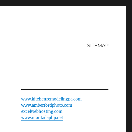
SITEMAP
www.kitchenremodelingpa.com
www.amberfordphoto.com
excelwebhosting.com
www.montadaphp.net