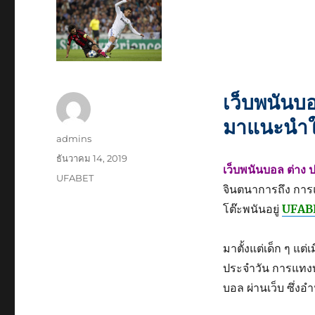
เว็บพนันบอ
มาแนะนำให้
ผู้
admins
เขียน
เขียน
ธันวาคม 14, 2019
เว็บพนันบอล ต่าง 
เมื่อ
หมวด
UFABET
จินตนาการถึง การแ
หมู่
โต๊ะพนันอยู่
UFAB
มาตั้งแต่เด็ก ๆ แต่
ประจำวัน การแทง
บอล ผ่านเว็บ ซึ่ง