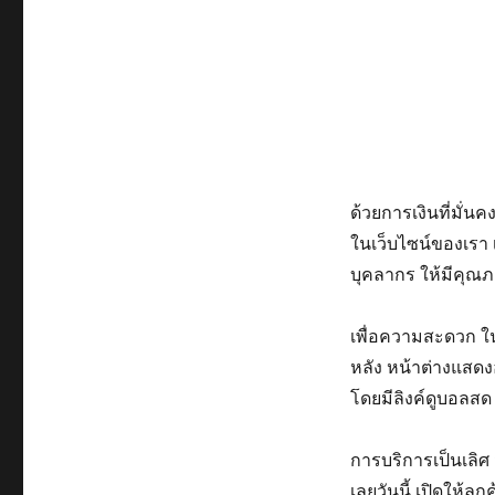
ด้วยการเงินที่มั่น
ในเว็บไซน์ของเรา เ
บุคลากร ให้มีคุณภ
เพื่อความสะดวก 
หลัง หน้าต่างแสด
โดยมีลิงค์ดูบอลสด 
การบริการเป็นเลิศ 
เลยวันนี้ เปิดให้ล