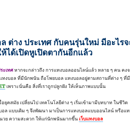
ล ต่าง ประเทศ กับคนรุ่นใหม่ มีอะไรจ
ได้เปิดหูเปิดตากันอีกแล้ว
ประเทศ
หากจะกล่าวถึง การแทงบอลออนไลน์แล้ว หลาย ๆ คน คงจ
ทงบอล ที่มีนักพนัน ถือโพยบอล แทงบอลอยู่ตามสถานที่ต่าง ๆ ที่มี
ET
เพราะนั่นคือ สิ่งที่เราถูกปลูกฝัง ให้เห็นภาพแบบนั้น
เมื่อยุคสมัย เปลี่ยนไป เทคโนโลยีต่าง ๆ เริ่มเข้ามามีบทบาท ในชีวิต
บอล แบบเดิม ๆ จึงพัฒนา มาเป็นการแทงบอลแบบออนไลน์ หรือแท
อำนวย ความสะดวก ให้แก่นักพนันมากขึ้น
เว็บแทงบอล