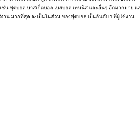
ช่น ฟุตบอล บาสเก็ตบอล เบสบอล เทนนิส และอื่นๆ อีกมากมาย แ
้ใช้งาน มากที่สุด จะเป็นในส่วน ของฟุตบอล เป็นอันดับ 1 ที่ผู้ใช้งาน