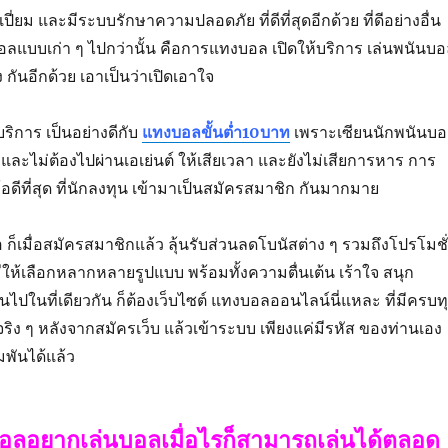
ี่ยม และมีระบบรักษาความปลอดภัย ที่ดีที่สุดอีกด้วย ที่ดีอย่างอื่น
บอลแบบเก่า ๆ ไปกว่านั้น คือการแทงบอล เปิดให้บริการ เล่นพนันบ
 กันอีกด้วย เอาเป็นว่าเปิดเอาใจ
ริการ เป็นอย่างดีกับ
แทงบอลขั้นต่ำ10บาท
เพราะเซียนนักพนันบ
 และไม่ต้องไปผ่านเอเย่นต์ ให้เสียเวลา และยังไม่เสียการหาร การ
อดีที่สุด ที่นักลงทุน เข้ามาเป็นสมัครสมาชิก กันมากมาย
็เมื่อสมัครสมาชิกแล้ว ลุ้นรับส่วนลดโบนัสต่าง ๆ รวมถึงโปรโมชั่
ให้เลือกหลากหลายรูปแบบ พร้อมทั้งความตื่นเต้น เร้าใจ สนุก
ปในที่เดียวกัน ก็ต้องเว็บไซต์ แทงบอลออนไลน์นี่แหละ ที่มีครบท
ง ๆ หลังจากสมัครเว็บ แล้วเข้าระบบ เพียงแค่มีรหัส ของท่านเอง
ิมพันได้แล้ว
นบอลอยากเล่นบอลเมื่อไรก็สามารถเล่นได้ตลอด