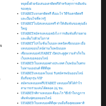
หยุดยั้งด้วยข้อเสนอเครดิตฟรีสำหรับทุกการเดิมพัน
ของคุณ
UFABETแจกเครดิตฟรี คืออะไร วิธีรับเครดิตฟรี
และเงื่อนไขที่ควรรู้
UFABETโบนัสแทงบอลฟรี ทำให้เดิมพันของคุณยิ่ง
ใหญ่
UFABETสมัครแทงบอลยังไง การเดิมพันที่ง่ายดาย
และเต็มไปด้วยโอกาส
UFABETโปรโมชั่นเว็บบอล เทคนิคเซียนบอล เมื่อ
ใจ
แทงบอลออนไลน์ผ่านเว็บพนันบอล
เซียนแทงบอลUFABET เปิดประตูสู่ความสำเร็จใน
เว็บแทงบอลออนไลน์
UFABETเว็บแทงบอลต่างประเทศ เว็บพนันเว็บตรง
ไม่ผ่านเอเย่นต์ ที่ดีที่สุด
UFABETแทงบอลเว็บแม่ รับสมัครพนันออนไลน์
ก
มือถือทุกรุ่น VIP
สมัครแทงบอลฟรีUFABET แทงบอลให้ได้กำไร
สามารถร่วมเล่นได้ตลอด 24 ชม.
UFABETกติกาแทงบอล คืออะไร วิธีเข้าใจกฎการ
เดิมพันฟุตบอลออนไลน์
UFABETเว็บแทงบอลดีที่สุด บนมือถือสุดยอดคาสิ