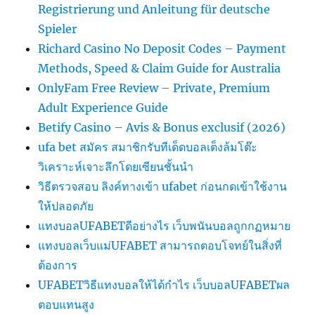
Registrierung und Anleitung für deutsche
Spieler
Richard Casino No Deposit Codes – Payment
Methods, Speed & Claim Guide for Australia
OnlyFam Free Review – Private, Premium
Adult Experience Guide
Betify Casino – Avis & Bonus exclusif (2026)
ufa bet สมัคร สมาชิกรับทีเด็ดบอลเต็งล้มโต๊ะ
วิเคราะห์เจาะลึกโดยเซียนชั้นนำ
วิธีตรวจสอบ ลิงค์ทางเข้า ufabet ก่อนกดเข้าใช้งาน
ให้ปลอดภัย
แทงบอลUFABETดีอย่างไร เว็บพนันบอลถูกกฏหมาย
แทงบอลเว็บแม่UFABET สามารถตอบโจทย์ในสิ่งที่
ต้องการ
UFABETวิธีแทงบอลให้ได้กำไร เว็บบอลUFABETผล
ตอบแทนสูง