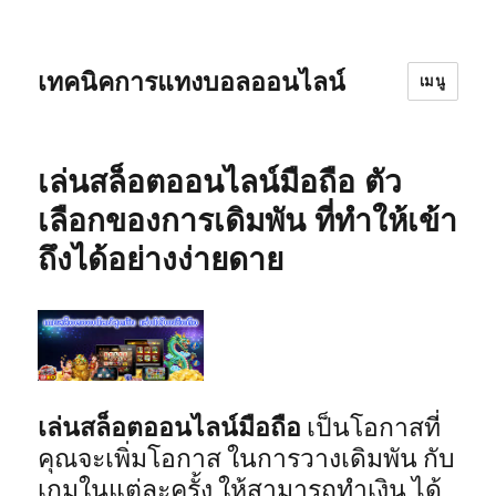
เทคนิคการแทงบอลออนไลน์
เมนู
เล่นสล็อตออนไลน์มือถือ ตัว
เลือกของการเดิมพัน ที่ทำให้เข้า
ถึงได้อย่างง่ายดาย
เล่นสล็อตออนไลน์มือถือ
เป็นโอกาสที่
คุณจะเพิ่มโอกาส ในการวางเดิมพัน กับ
เกมในแต่ละครั้ง ให้สามารถทำเงิน ได้