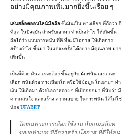
อย่างมีคุณภาพเพิ่มมากยิ่งขึ้นเรื่อย ๆ
เล่นสล็อตออนไลน์มือถือ
ซึ่งมันเป็น ทางเลือก ที่ถือว่า ดี
ที่สุด ในปัจจุบัน สำหรับเอามา ทำเป็นกำไร ให้เกิดขึ้น
ถือได้ว่า แบบการพนัน ที่ดี ที่จะมีโอกาส ให้เกิดการ
สร้างกำไร ขึ้นมา ในแต่ละครั้ง ได้อย่าง มีคุณภาพ มาก
เพิ่มขึ้น
เป็นที่ด้วย มันควรจะต้อง ขึ้นอยู่กับ นักพนัน เองว่าจะ
เลือก พนันด้วย ทางเลือกใด หรือใช้ข้อมูล ใดเอามา ทำ
เงิน ให้เกิดมา ด้วยโอกาสต่าง ๆ ที่เปิดออกมา ที่นับว่า มี
ความสนใจ และสร้าง ความสบาย ในการพนัน ได้ไม่ใช่
น้อย
UFABET
โดยเฉพาะการเลือกใช้งาน กับเกมสล็อต
ของยูฟ่าเบท ที่ถือว่าสร้างโอกาส ที่ดีให้คน