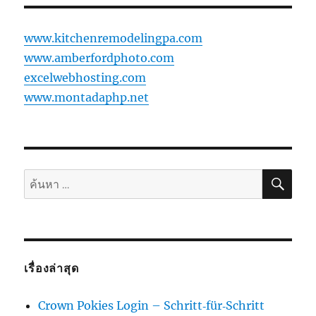
www.kitchenremodelingpa.com
www.amberfordphoto.com
excelwebhosting.com
www.montadaphp.net
ค้นห
ค้นหา:
เรื่องล่าสุด
Crown Pokies Login – Schritt‑für‑Schritt