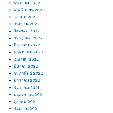
ธันวาคม 2022
พฤศจิกายน 2022
ตุลาคม 2022
กันยายน 2022
สิงหาคม 2022
กรกฎาคม 2022
มิถุนายน 2022
พฤษภาคม 2022
เมษายน 2022
มีนาคม 2022
กุมภาพันธ์ 2022
มกราคม 2022
ธันวาคม 2021
พฤศจิกายน 2021
ตุลาคม 2021
กันยายน 2021