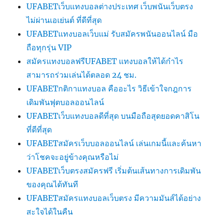
UFABETเว็บแทงบอลต่างประเทศ เว็บพนันเว็บตรง
ไม่ผ่านเอเย่นต์ ที่ดีที่สุด
UFABETแทงบอลเว็บแม่ รับสมัครพนันออนไลน์ มือ
ถือทุกรุ่น VIP
สมัครแทงบอลฟรีUFABET แทงบอลให้ได้กำไร
สามารถร่วมเล่นได้ตลอด 24 ชม.
UFABETกติกาแทงบอล คืออะไร วิธีเข้าใจกฎการ
เดิมพันฟุตบอลออนไลน์
UFABETเว็บแทงบอลดีที่สุด บนมือถือสุดยอดคาสิโน
ที่ดีที่สุด
UFABETสมัครเว็บบอลออนไลน์ เล่นเกมนี้และค้นหา
ว่าโชคจะอยู่ข้างคุณหรือไม่
UFABETเว็บตรงสมัครฟรี เริ่มต้นเส้นทางการเดิมพัน
ของคุณได้ทันที
UFABETสมัครแทงบอลเว็บตรง มีความมันส์ได้อย่าง
สะใจได้ในคืน