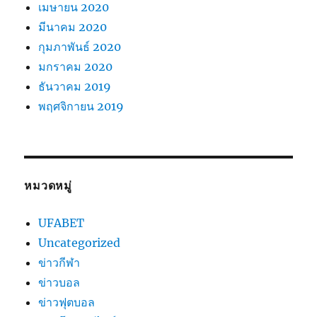
เมษายน 2020
มีนาคม 2020
กุมภาพันธ์ 2020
มกราคม 2020
ธันวาคม 2019
พฤศจิกายน 2019
หมวดหมู่
UFABET
Uncategorized
ข่าวกีฬา
ข่าวบอล
ข่าวฟุตบอล