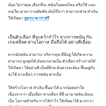
น้อย ไม่ว่าคุณ เลือกที่จะ พนันในตอนไหน หรือใช้ แบบ
เกมใด เอามาวางเดิมพัน มันก็ถือว่า สามารถช่วย ทำเงิน
ให้เกิดมา
สูตรบาคาร่าฟรี
เป็นตัวเลือก ที่จะคว้ากำไร จากการพนัน กับ
เกมสล็อต ผ่านโอกาส มือถือได้ อย่างดีเยี่ยม
หากนักพนัน สามารถ บริหารทุน ที่มีอยู่ ให้เกิด ความ
สามารถ สูงสุดได้ มันจะกลายเป็น ตัวเลือก สร้างรายได้
ให้เกิดมา ได้อย่างดี เป็นที่ด้วย มันควรจะต้อง ขึ้นอยู่กับ
จะใช้ ทางเลือก การพนัน พวกนั้น
ให้สร้างโอกาส ทำเงิน ขึ้นมาได้ มากน้อยเท่าใด
เนื่องจากว่า เมื่อเลือก ทางเลือก ที่ดี เอามาพนัน มันจะ
เป็น โอกาสสำหรับ การได้กำไร ให้เกิดมาได้ มากกว่า