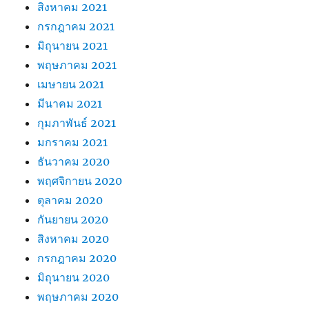
สิงหาคม 2021
กรกฎาคม 2021
มิถุนายน 2021
พฤษภาคม 2021
เมษายน 2021
มีนาคม 2021
กุมภาพันธ์ 2021
มกราคม 2021
ธันวาคม 2020
พฤศจิกายน 2020
ตุลาคม 2020
กันยายน 2020
สิงหาคม 2020
กรกฎาคม 2020
มิถุนายน 2020
พฤษภาคม 2020