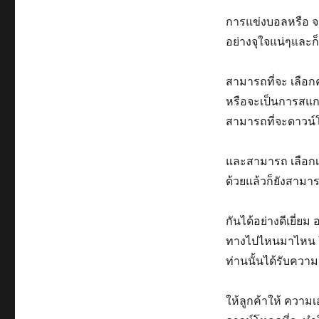
การแข่งบอลหรือ จะ
อย่างจุใจแน่ๆและก
สามารถที่จะ เลือก
หรือจะเป็นการสแกน
สามารถที่จะดาวน์โ
และสามารถ เลือกเล
ด้วยแล้วก็ยังสามา
กันได้อย่างดีเยี่ยม
ทางไปไหนมาไหน ให้
ท่านนั้นได้รับความ
ให้ลูกค้าให้ ความเ