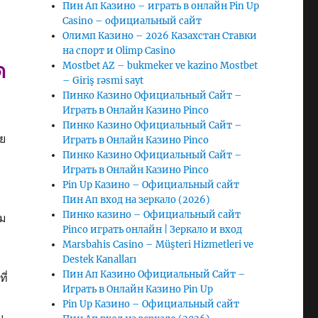
Пин Ап Казино – играть в онлайн Pin Up
Casino – официальный сайт
Олимп Казино – 2026 Казахстан Ставки
на спорт и Olimp Casino
ด
Mostbet AZ – bukmeker ve kazino Mostbet
– Giriş rəsmi sayt
Пинко Казино Официальный Сайт –
Играть в Онлайн Казино Pinco
Пинко Казино Официальный Сайт –
าย
Играть в Онлайн Казино Pinco
Пинко Казино Официальный Сайт –
Играть в Онлайн Казино Pinco
Pin Up Казино – Официальный сайт
Пин Ап вход на зеркало (2026)
Пинко казино – Официальный сайт
าม
Pinco играть онлайн | Зеркало и вход
Marsbahis Casino – Müşteri Hizmetleri ve
Destek Kanalları
Пин Ап Казино Официальный Сайт –
ี่
Играть в Онлайн Казино Pin Up
Pin Up Казино – Официальный сайт
น