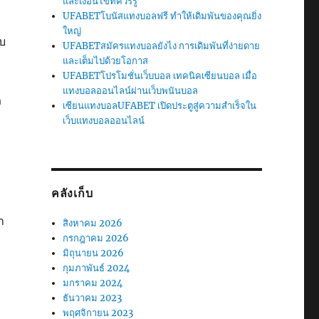
และเงื่อนไขที่ควรรู้
UFABETโบนัสแทงบอลฟรี ทำให้เดิมพันของคุณยิ่ง
ใหญ่
็บ
UFABETสมัครแทงบอลยังไง การเดิมพันที่ง่ายดาย
และเต็มไปด้วยโอกาส
UFABETโปรโมชั่นเว็บบอล เทคนิคเซียนบอล เมื่อ
แทงบอลออนไลน์ผ่านเว็บพนันบอล
ง
เซียนแทงบอลUFABET เปิดประตูสู่ความสำเร็จใน
เว็บแทงบอลออนไลน์
คลังเก็บ
า
สิงหาคม 2026
กรกฎาคม 2026
มิถุนายน 2026
กุมภาพันธ์ 2024
มกราคม 2024
ธันวาคม 2023
พฤศจิกายน 2023