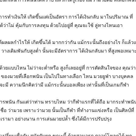
ทำเงินให้ เกิดขึ้นแต่เป็นอัตรา การได้เงินกลับ มาในปริมาณ ที่
้ว่าไม่ คุ้มกับการลงทุน ด้วยไปอยู่ที่ คุณจะใช้ ลู่ทางไหนเอา
ด้ผลผลกำไรให้ เกิดขึ้นได้ มากกว่ากัน แม้กระนั้นถึงอย่างไร ก็แล้วแ
างเดิมพันกับสูงต่ำ นั้นจะมีอัตราการ ได้เงินกลับมา ที่สูงพอเหมา
ด้วยแบบไหน ไม่ว่าจะต่ำหรือ สูงก็เลยอยู่ที่ การตัดสินใจของ คุณว่า
ของมวยที่เลือกพนัน เป็นไปในทางเลือก ไหน มวยยูฟ่า บางบุคคล
จะมี ความนึกคิดว่ามี แม้กระนั้นบอลเพียง เท่านั้นที่เป็นเกมกีฬา
การพนัน กันแต่ว่าท่าน ทราบไหม ว่ากีฬาแรกที่ได้ถือ มากระทำพนั
มีชื่อ ว่ามวย เพราะว่ามวย นั้นเป็นกีฬา ที่ทำงานแข่งหรือ เป็นศิลป์ที่
กเรามา อย่างนาน การเล่นมวยปล้ำ ซึ่งได้มีการปรับปรุง
รเปลี่ยนเพื่อกับ สมัยกับยุค ขณะนี้ ด้วยสามารถ ดาวน์โหลดได้ ทุก