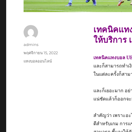
เทคนิคแทง
ให้บริการ
ผู้
admins
เขียน
เขียน
พฤศจิกายน 15, 2022
เทคนิคแทงบอล U
เมื่อ
หมวด
แทงบอลออนไลน์
และก็สามารถทำเงิน
หมู่
ในแต่ละครั้งก็สามา
และก็เยอะมาก อย่
แน่ชัดแล้วก็ออกจะม
สำคัญว่า เพราะอะไร
ดีสำหรับเกม การแข่
สามารถ ชี้แจงให้กับ