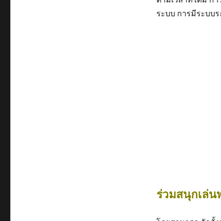
ระบบ การมีระบบระเ
ร่วมสนุกเล่