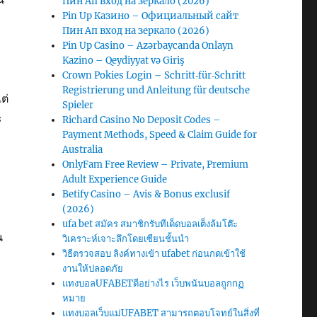
Пин Ап вход на зеркало (2026)
Pin Up Казино – Официальный сайт
Пин Ап вход на зеркало (2026)
Pin Up Casino – Azərbaycanda Onlayn
Kazino – Qeydiyyat və Giriş
Crown Pokies Login – Schritt‑für‑Schritt
Registrierung und Anleitung für deutsche
ต่
Spieler
ะ
Richard Casino No Deposit Codes –
Payment Methods, Speed & Claim Guide for
Australia
OnlyFam Free Review – Private, Premium
Adult Experience Guide
Betify Casino – Avis & Bonus exclusif
(2026)
ufa bet สมัคร สมาชิกรับทีเด็ดบอลเต็งล้มโต๊ะ
น
วิเคราะห์เจาะลึกโดยเซียนชั้นนำ
วิธีตรวจสอบ ลิงค์ทางเข้า ufabet ก่อนกดเข้าใช้
งานให้ปลอดภัย
แทงบอลUFABETดีอย่างไร เว็บพนันบอลถูกกฏ
หมาย
แทงบอลเว็บแม่UFABET สามารถตอบโจทย์ในสิ่งที่