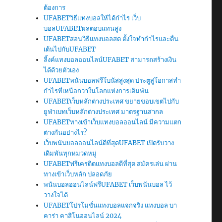
ต้องการ
UFABETวิธีแทงบอลให้ได้กำไร เว็บ
บอลUFABETผลตอบแทนสูง
UFABETสอนวิธีแทงบอลสด ตั้งใจทำกำไรและตื่น
เต้นไปกับUFABET
ลิ้งค์แทงบอลออนไลน์UFABET สามารถสร้างเงิน
ได้ด้วยตัวเอง
UFABETพนันบอลฟรีโบนัสสูงสุด ประตูสู่โอกาสทำ
กำไรที่เหนือกว่าในโลกแห่งการเดิมพัน
UFABETเว็บหลักต่างประเทศ ขยายขอบเขตไปกับ
ยูฟ่าเบทเว็บหลักต่างประเทศ มาตรฐานสากล
UFABETทางเข้าเว็บแทงบอลออนไลน์ มีความแตก
ต่างกันอย่างไร?
เว็บพนันบอลออนไลน์ดีที่สุดUFABET เปิดรับวาง
เดิมพันทุกหมวดหมู่
UFABETฟรีเครดิตแทงบอลดีที่สุด สมัครเล่น ผ่าน
ทางเข้าเว็บหลัก ปลอดภัย
พนันบอลออนไลน์ฟรีUFABET เว็บพนันบอล ไว้
วางใจได้
UFABETโปรโมชั่นแทงบอลแจกจริง แทงบอล บา
คาร่า คาสิโนออนไลน์ 2024