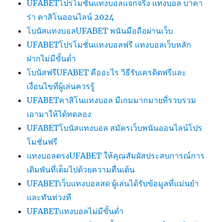
UFABETโปรโมชั่นแทงบอลแจกจริง แทงบอล บาคา
ร่า คาสิโนออนไลน์ 2024
โบนัสแทงบอลUFABET พนันมือถือผ่านเว็บ
UFABETโปรโมชั่นแทงบอลฟรี แทงบอลเว็บหลัก
ฝากไม่มีขั้นต่ำ
โบนัสฟรีUFABET คืออะไร วิธีรับเครดิตฟรีและ
เงื่อนไขที่ผู้เล่นควรรู้
UFABETคาสิโนแทงบอล มีเกมมากมายที่รวบรวม
เอามาให้ได้ทดลอง
UFABETโบนัสแทงบอล สมัครเว็บพนันออนไลน์โปร
โมชั่นฟรี
แทงบอลตรงUFABET ให้คุณสัมผัสประสบการณ์การ
เดิมพันที่เต็มไปด้วยความตื่นเต้น
UFABETเว็บแทงบอลสด ผู้เล่นได้รับข้อมูลที่แม่นยำ
และทันท่วงที
UFABETแทงบอลไม่มีขั้นต่ำ