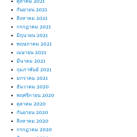
ตุลาคม 2021
กันยายน 2021
สิงหาคม 2021
กรกฎาคม 2021
มิถุนายน 2021
พฤษภาคม 2021
เมษายน 2021
มีนาคม 2021
กุมภาพันธ์ 2021
มกราคม 2021
ธันวาคม 2020
พฤศจิกายน 2020
ตุลาคม 2020
กันยายน 2020
สิงหาคม 2020
กรกฎาคม 2020