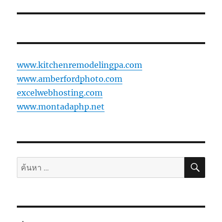
www.kitchenremodelingpa.com
www.amberfordphoto.com
excelwebhosting.com
www.montadaphp.net
ค้นห
ค้นหา: