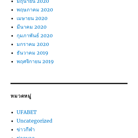
มิถุนายน 2020
พฤษภาคม 2020
เมษายน 2020
มีนาคม 2020
กุมภาพันธ์ 2020
มกราคม 2020
ธันวาคม 2019
พฤศจิกายน 2019
หมวดหมู่
UFABET
Uncategorized
ข่าวกีฬา