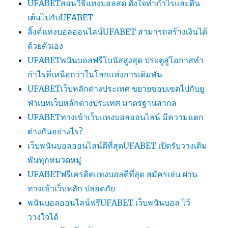
UFABETสอนวิธีแทงบอลสด ตั้งใจทำกำไรและตื่น
เต้นไปกับUFABET
ลิ้งค์แทงบอลออนไลน์UFABET สามารถสร้างเงินได้
ด้วยตัวเอง
UFABETพนันบอลฟรีโบนัสสูงสุด ประตูสู่โอกาสทำ
กำไรที่เหนือกว่าในโลกแห่งการเดิมพัน
UFABETเว็บหลักต่างประเทศ ขยายขอบเขตไปกับยู
ฟ่าเบทเว็บหลักต่างประเทศ มาตรฐานสากล
UFABETทางเข้าเว็บแทงบอลออนไลน์ มีความแตก
ต่างกันอย่างไร?
เว็บพนันบอลออนไลน์ดีที่สุดUFABET เปิดรับวางเดิม
พันทุกหมวดหมู่
UFABETฟรีเครดิตแทงบอลดีที่สุด สมัครเล่น ผ่าน
ทางเข้าเว็บหลัก ปลอดภัย
พนันบอลออนไลน์ฟรีUFABET เว็บพนันบอล ไว้
วางใจได้