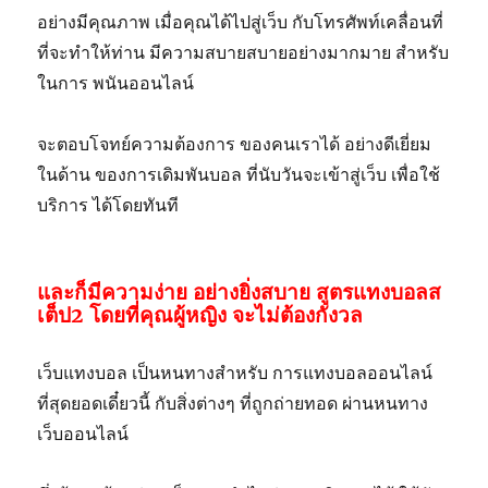
อย่างมีคุณภาพ เมื่อคุณได้ไปสู่เว็บ กับโทรศัพท์เคลื่อนที่
ที่จะทำให้ท่าน มีความสบายสบายอย่างมากมาย สำหรับ
ในการ พนันออนไลน์
จะตอบโจทย์ความต้องการ ของคนเราได้ อย่างดีเยี่ยม
ในด้าน ของการเดิมพันบอล ที่นับวันจะเข้าสู่เว็บ เพื่อใช้
บริการ ได้โดยทันที
และก็มีความง่าย อย่างยิ่งสบาย สูตรแทงบอลส
เต็ป2 โดยที่คุณผู้หญิง จะไม่ต้องกังวล
เว็บแทงบอล เป็นหนทางสำหรับ การแทงบอลออนไลน์
ที่สุดยอดเดี๋ยวนี้ กับสิ่งต่างๆ ที่ถูกถ่ายทอด ผ่านหนทาง
เว็บออนไลน์