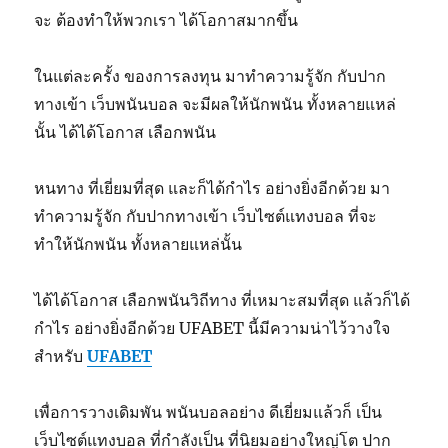
จะ ต้องทำให้พวกเรา ได้โอกาสมากขึ้น
ในแต่ละครั้ง ของการลงทุน มาทำความรู้จัก กับปาก
ทางเข้า เว็บพนันบอล จะมีผลให้นักพนัน ทั้งหลายแหล่
นั้น ได้ได้โอกาส เลือกพนัน
หนทาง ที่เยี่ยมที่สุด และก็ได้กำไร อย่างยิ่งอีกด้วย มา
ทำความรู้จัก กับปากทางเข้า เว็บไซต์แทงบอล ที่จะ
ทำให้นักพนัน ทั้งหลายแหล่นั้น
ได้ได้โอกาส เลือกพนันวิถีทาง ที่เหมาะสมที่สุด แล้วก็ได้
กำไร อย่างยิ่งอีกด้วย UFABET นี้มีความน่าไว้วางใจ
สำหรับ
UFABET
เพื่อการวางเดิมพัน พนันบอลอย่าง ดีเยี่ยมแล้วก็ เป็น
เว็บไซต์แทงบอล ที่กำลังเป็น ที่นิยมอย่างใหญ่โต ปาก