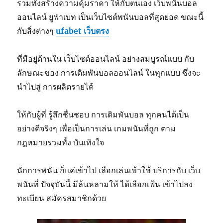
รวมทั้งสร้างความคุ้มราคา ให้กับตนเอง เว็บพนันบอล
ออนไลน์ ยูฟ่าเบท เป็นเว็บไซต์พนันบอลที่สุดยอด ขณะนี้
กับสิ่งต่างๆ
ufabet เว็บตรง
ที่มีอยู่ด้านใน เว็บไซต์ออนไลน์ อย่างสมบูรณ์แบบ กับ
ลักษณะของ การเดิมพันบอลออนไลน์ ในทุกแบบ ซึ่งจะ
นำไปสู่ การผลิตรายได้
ให้กับผู้ที่ รู้สึกชื่นชอบ การเดิมพันบอล ทุกคนได้เป็น
อย่างดีจริงๆ เพื่อเป็นการเล่น เกมพนันที่ถูก ตาม
กฎหมายรวมทั้ง บันเทิงใจ
นักการพนัน ก็แค่เข้าไป เลือกเล่นเข้าใช้ บริการกับ เว็บ
พนันที่ ปัจจุบันนี้ มีล้นหลามให้ ได้เลือกเฟ้น เข้าไปลง
ทะเบียน สมัครสมาชิกด้วย