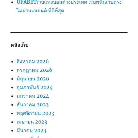
UFABETเว็บแทงบอลต่างประเทศ เว็บพนันเว็บตรง
ไม่ผ่านเอเย่นต์ ที่ดีที่สุด
คลังเก็บ
สิงหาคม 2026
กรกฎาคม 2026
มิถุนายน 2026
กุมภาพันธ์ 2024
มกราคม 2024
ธันวาคม 2023
พฤศจิกายน 2023
เมษายน 2023
มีนาคม 2023