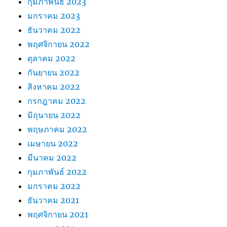
กุมภาพันธ์ 2023
มกราคม 2023
ธันวาคม 2022
พฤศจิกายน 2022
ตุลาคม 2022
กันยายน 2022
สิงหาคม 2022
กรกฎาคม 2022
มิถุนายน 2022
พฤษภาคม 2022
เมษายน 2022
มีนาคม 2022
กุมภาพันธ์ 2022
มกราคม 2022
ธันวาคม 2021
พฤศจิกายน 2021