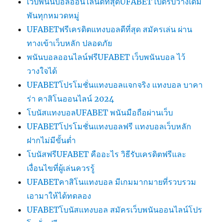
เว็บพนันบอลออนไลน์ดีที่สุดUFABET เปิดรับวางเดิม
พันทุกหมวดหมู่
UFABETฟรีเครดิตแทงบอลดีที่สุด สมัครเล่น ผ่าน
ทางเข้าเว็บหลัก ปลอดภัย
พนันบอลออนไลน์ฟรีUFABET เว็บพนันบอล ไว้
วางใจได้
UFABETโปรโมชั่นแทงบอลแจกจริง แทงบอล บาคา
ร่า คาสิโนออนไลน์ 2024
โบนัสแทงบอลUFABET พนันมือถือผ่านเว็บ
UFABETโปรโมชั่นแทงบอลฟรี แทงบอลเว็บหลัก
ฝากไม่มีขั้นต่ำ
โบนัสฟรีUFABET คืออะไร วิธีรับเครดิตฟรีและ
เงื่อนไขที่ผู้เล่นควรรู้
UFABETคาสิโนแทงบอล มีเกมมากมายที่รวบรวม
เอามาให้ได้ทดลอง
UFABETโบนัสแทงบอล สมัครเว็บพนันออนไลน์โปร