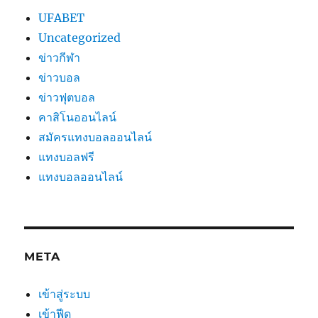
UFABET
Uncategorized
ข่าวกีฬา
ข่าวบอล
ข่าวฟุตบอล
คาสิโนออนไลน์
สมัครแทงบอลออนไลน์
แทงบอลฟรี
แทงบอลออนไลน์
META
เข้าสู่ระบบ
เข้าฟีด