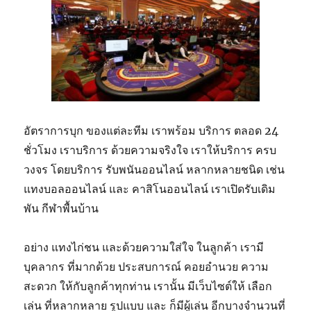
อัตราการบุก ของแต่ละทีม เราพร้อม บริการ ตลอด 24
ชั่วโมง เราบริการ ด้วยความจริงใจ เราให้บริการ ครบ
วงจร โดยบริการ รับพนันออนไลน์ หลากหลายชนิด เช่น
แทงบอลออนไลน์ และ คาสิโนออนไลน์ เราเปิดรับเดิม
พัน กีฬาพื้นบ้าน
อย่าง แทงไก่ชน และด้วยความใส่ใจ ในลูกค้า เรามี
บุคลากร ที่มากด้วย ประสบการณ์ คอยอำนวย ความ
สะดวก ให้กับลูกค้าทุกท่าน เรานั้น มีเว็บไซต์ให้ เลือก
เล่น ที่หลากหลาย รูปแบบ และ ก็มีผู้เล่น อีกบางจำนวนที่