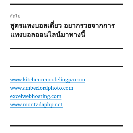
ถัดไป
สูตรแทงบอลเดี่ยว อยากรวยจากการ
เรื่อง
ต่อ
แทงบอลออนไลน์มาทางนี้
ไป:
www.kitchenremodelingpa.com
www.amberfordphoto.com
excelwebhosting.com
www.montadaphp.net