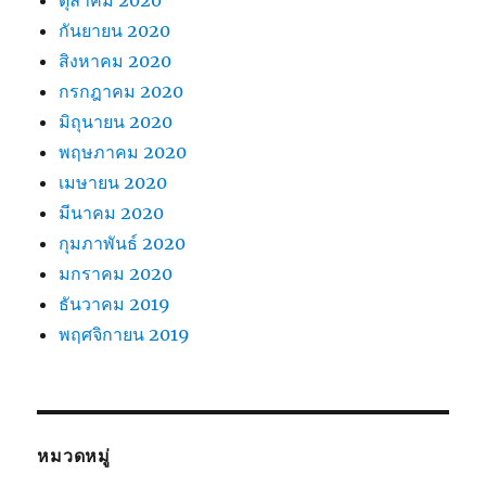
กันยายน 2020
สิงหาคม 2020
กรกฎาคม 2020
มิถุนายน 2020
พฤษภาคม 2020
เมษายน 2020
มีนาคม 2020
กุมภาพันธ์ 2020
มกราคม 2020
ธันวาคม 2019
พฤศจิกายน 2019
หมวดหมู่