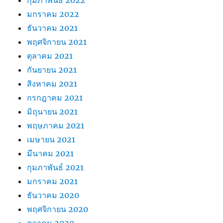
มกราคม 2022
ธันวาคม 2021
พฤศจิกายน 2021
ตุลาคม 2021
กันยายน 2021
สิงหาคม 2021
กรกฎาคม 2021
มิถุนายน 2021
พฤษภาคม 2021
เมษายน 2021
มีนาคม 2021
กุมภาพันธ์ 2021
มกราคม 2021
ธันวาคม 2020
พฤศจิกายน 2020
ตุลาคม 2020