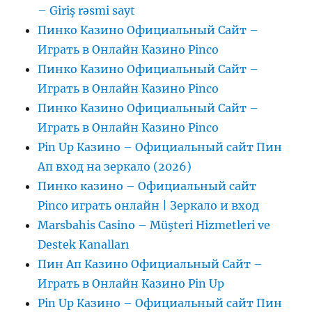
– Giriş rəsmi sayt
Пинко Казино Официальный Сайт –
Играть в Онлайн Казино Pinco
Пинко Казино Официальный Сайт –
Играть в Онлайн Казино Pinco
Пинко Казино Официальный Сайт –
Играть в Онлайн Казино Pinco
Pin Up Казино – Официальный сайт Пин
Ап вход на зеркало (2026)
Пинко казино – Официальный сайт
Pinco играть онлайн | Зеркало и вход
Marsbahis Casino – Müşteri Hizmetleri ve
Destek Kanalları
Пин Ап Казино Официальный Сайт –
Играть в Онлайн Казино Pin Up
Pin Up Казино – Официальный сайт Пин