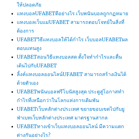
ให้ปลอดภัย
แทงบอลUFABETดีอย่างไร เว็บพนันบอลถูกกฏหมาย
แทงบอลเว็บแม่UFABET สามารถตอบโจทย์ในสิ่งที่
ต้องการ
UFABETวิธีแทงบอลให้ได้กำไร เว็บบอลUFABETผล
ตอบแทนสูง
UFABETสอนวิธีแทงบอลสด ตั้งใจทำกำไรและตื่น
เต้นไปกับUFABET
ลิ้งค์แทงบอลออนไลน์UFABET สามารถสร้างเงินได้
ด้วยตัวเอง
UFABETพนันบอลฟรีโบนัสสูงสุด ประตูสู่โอกาสทำ
กำไรที่เหนือกว่าในโลกแห่งการเดิมพัน
UFABETเว็บหลักต่างประเทศ ขยายขอบเขตไปกับยู
ฟ่าเบทเว็บหลักต่างประเทศ มาตรฐานสากล
UFABETทางเข้าเว็บแทงบอลออนไลน์ มีความแตก
ต่างกันอย่างไร?