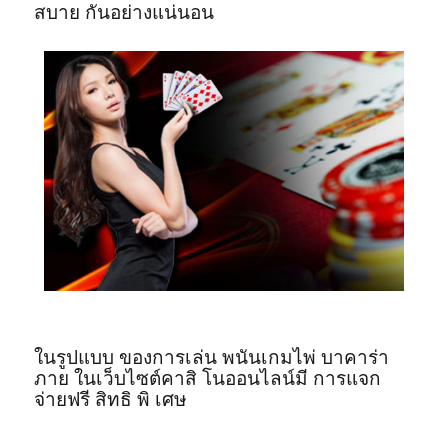
สบาย กันอย่างแน่นอน
ในรูปแบบ ของการเล่น พนันเกมไพ่ บาคาร่า
ภาย ในเว็บไซต์คาสิ โนออนไลน์มี การแจก
จ่ายฟรี สิทธิ พิ เศษ