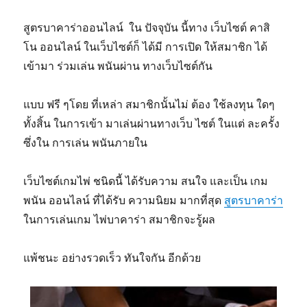
สูตรบาคาร่าออนไลน์ ใน ปัจจุบัน นี้ทาง เว็บไซต์ คาสิ
โน ออนไลน์ ในเว็บไซต์ก็ ได้มี การเปิด ให้สมาชิก ได้
เข้ามา ร่วมเล่น พนันผ่าน ทางเว็บไซต์กัน
แบบ ฟรี ๆโดย ที่เหล่า สมาชิกนั้นไม่ ต้อง ใช้ลงทุน ใดๆ
ทั้งสิ้น ในการเข้า มาเล่นผ่านทางเว็บ ไซต์ ในแต่ ละครั้ง
ซึ่งใน การเล่น พนันภายใน
เว็บไซต์เกมไพ่ ชนิดนี้ ได้รับความ สนใจ และเป็น เกม
พนัน ออนไลน์ ที่ได้รับ ความนิยม มากที่สุด
สูตรบาคาร่า
ในการเล่นเกม ไพ่บาคาร่า สมาชิกจะรู้ผล
แพ้ชนะ
อย่างรวดเร็ว ทันใจกัน อีกด้วย