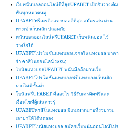
เว็บพนันบอลออนไลน์ดีที่สุดUFABET เปิดรับวางเดิม
พันทุกหมวดหมู่
UFABETฟรีเครดิตแทงบอลดีที่สุด สมัครเล่น ผ่าน
ทางเข้าเว็บหลัก ปลอดภัย
พนันบอลออนไลน์ฟรีUFABET เว็บพนันบอล ไว้
วางใจได้
UFABETโปรโมชั่นแทงบอลแจกจริง แทงบอล บาคา
ร่า คาสิโนออนไลน์ 2024
โบนัสแทงบอลUFABET พนันมือถือผ่านเว็บ
UFABETโปรโมชั่นแทงบอลฟรี แทงบอลเว็บหลัก
ฝากไม่มีขั้นต่ำ
โบนัสฟรีUFABET คืออะไร วิธีรับเครดิตฟรีและ
เงื่อนไขที่ผู้เล่นควรรู้
UFABETคาสิโนแทงบอล มีเกมมากมายที่รวบรวม
เอามาให้ได้ทดลอง
UFABETโบนัสแทงบอล สมัครเว็บพนันออนไลน์โปร