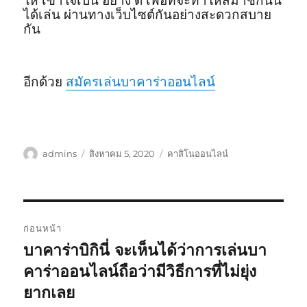
ได้เล่น ผ่านทางเว็บไซต์กันอย่างสะดวกสบาย
กัน
อีกด้วย
สมัครเล่นบาคาร่าออนไลน์
ผู้
เขียน
หมวด
admins
สิงหาคม 5, 2020
คาสิโนออนไลน์
เขียน
เมื่อ
หมู่
เมนู
ก่อนหน้า
นำทาง
บาคาร่าบิกินี่ จะเห็นได้ว่าการเล่นบา
เรื่อง
ก่อน
คาร่าออนไลน์ถือว่ามีวิธีการที่ไม่ยุ่ง
เรื่อง
หน้า:
ยากเลย