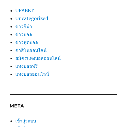
UFABET
Uncategorized
ข่าวกีฬา
ข่าวบอล
ข่าวฟุตบอล
คาสิโนออนไลน์
สมัครแทงบอลออนไลน์
แทงบอลฟรี
แทงบอลออนไลน์
META
เข้าสู่ระบบ