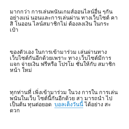
มากกว่า การเล่นพนันเกมส์ออนไลน์อื่น ๆกัน
อย่างแน่ นอนและการเล่นผ่าน ทางเว็บไซต์
คา
สิ โนออน ไลน์สมาชิกไม่ ต้องลงเงิน ในกระ
เป๋า
ของตัวเอง ในการเข้ามาร่วม เล่นผ่านทาง
เว็บไซต์กันอีกด้วยเพราะ ทาง เว็บไซต์มีการ
แจก
จ่ายเงิน ฟรีหรือ โปรโม ชั่นให้กับ สมาชิก
หน้า ใหม่
ทุกท่านที่ เพิ่งเข้ามาร่วม ในวง การใน การเล่น
พนันในเว็บ ไซต์นี้กันอีกด้วย สา มารถนำ
ไป
เป็นต้น ทุนต่อยอด
บอลเต็งวันนี้
ได้อย่าง สะ
ดวก