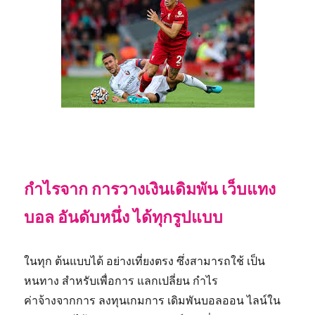
กำไรจาก การวางเงินเดิมพัน เว็บแทง
บอล อันดับหนึ่ง ได้ทุกรูปแบบ
ในทุก ต้นแบบได้ อย่างเที่ยงตรง ซึ่งสามารถใช้ เป็น
หนทาง สำหรับเพื่อการ แลกเปลี่ยน กำไร
ค่าจ้างจากการ ลงทุนเกมการ เดิมพันบอลออน ไลน์ใน