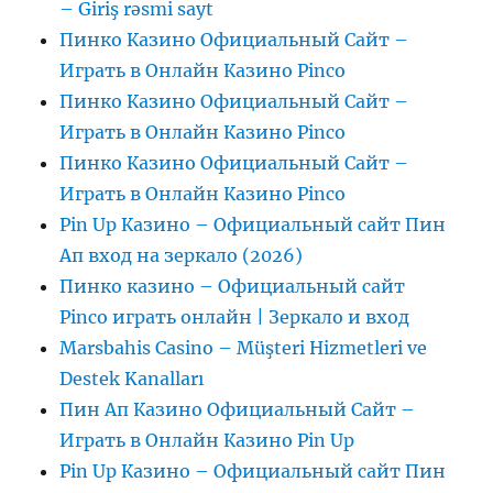
– Giriş rəsmi sayt
Пинко Казино Официальный Сайт –
Играть в Онлайн Казино Pinco
Пинко Казино Официальный Сайт –
Играть в Онлайн Казино Pinco
Пинко Казино Официальный Сайт –
Играть в Онлайн Казино Pinco
Pin Up Казино – Официальный сайт Пин
Ап вход на зеркало (2026)
Пинко казино – Официальный сайт
Pinco играть онлайн | Зеркало и вход
Marsbahis Casino – Müşteri Hizmetleri ve
Destek Kanalları
Пин Ап Казино Официальный Сайт –
Играть в Онлайн Казино Pin Up
Pin Up Казино – Официальный сайт Пин