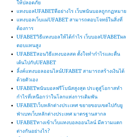
ให้ปลอดภัย
แทงบอลUFABETดีอย่างไร เว็บพนันบอลถูกกฏหมาย
แทงบอลเว็บแม่UFABET สามารถตอบโจทย์ในสิ่งที่
ต้องการ
UFABETวิธีแทงบอลให้ได้กำไร เว็บบอลUFABETผล
ตอบแทนสูง
UFABETสอนวิธีแทงบอลสด ตั้งใจทำกำไรและตื่น
เต้นไปกับUFABET
ลิ้งค์แทงบอลออนไลน์UFABET สามารถสร้างเงินได้
ด้วยตัวเอง
UFABETพนันบอลฟรีโบนัสสูงสุด ประตูสู่โอกาสทำ
กำไรที่เหนือกว่าในโลกแห่งการเดิมพัน
UFABETเว็บหลักต่างประเทศ ขยายขอบเขตไปกับยู
ฟ่าเบทเว็บหลักต่างประเทศ มาตรฐานสากล
UFABETทางเข้าเว็บแทงบอลออนไลน์ มีความแตก
ต่างกันอย่างไร?