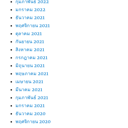
กุมภาพันธ์ 2022
มกราคม 2022
ธันวาคม 2021
พฤศจิกายน 2021
ตุลาคม 2021
กันยายน 2021
สิงหาคม 2021
กรกฎาคม 2021
มิถุนายน 2021
พฤษภาคม 2021
เมษายน 2021
มีนาคม 2021
กุมภาพันธ์ 2021
มกราคม 2021
ธันวาคม 2020
พฤศจิกายน 2020