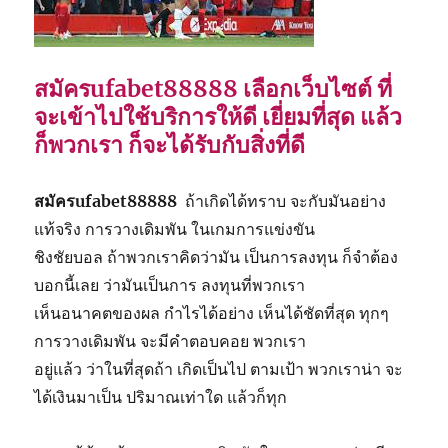
สมัครufabet88888 เลือกเว็บไซต์ ที่
จะเข้าไปใช้บริการให้ดี เยี่ยมที่สุด แล้ว
ก็พวกเรา ก็จะได้รับกับสิ่งที่ดี
สมัครufabet88888
ถ้าเกิดได้ทราบ จะกับมันอย่าง
แท้จริง การวางเดิมพัน ในเกมการแข่งขัน
ชิงชัยบอล ถ้าพวกเราคิดว่ามัน เป็นการลงทุน ก็จำต้อง
บอกนี้เลย ว่ามันเป็นการ ลงทุนที่พวกเรา
เห็นอนาคตของผล กำไรได้อย่าง เห็นได้ชัดที่สุด ทุกๆ
การวางเดิมพัน จะมีคำตอบคอย พวกเรา
อยู่แล้ว ว่าในที่สุดถ้า เกิดเป็นไป ตามเป้า พวกเราน่า จะ
ได้เงินมาเป็น ปริมาณเท่าใด แล้วก็ทุก