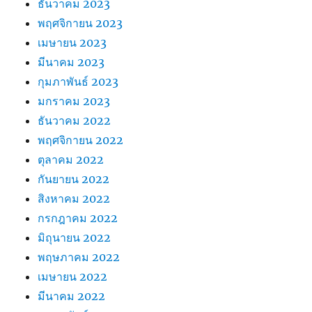
ธันวาคม 2023
พฤศจิกายน 2023
เมษายน 2023
มีนาคม 2023
กุมภาพันธ์ 2023
มกราคม 2023
ธันวาคม 2022
พฤศจิกายน 2022
ตุลาคม 2022
กันยายน 2022
สิงหาคม 2022
กรกฎาคม 2022
มิถุนายน 2022
พฤษภาคม 2022
เมษายน 2022
มีนาคม 2022