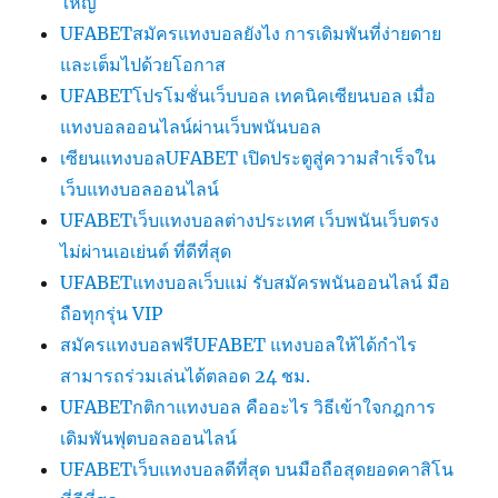
ใหญ่
UFABETสมัครแทงบอลยังไง การเดิมพันที่ง่ายดาย
และเต็มไปด้วยโอกาส
UFABETโปรโมชั่นเว็บบอล เทคนิคเซียนบอล เมื่อ
แทงบอลออนไลน์ผ่านเว็บพนันบอล
เซียนแทงบอลUFABET เปิดประตูสู่ความสำเร็จใน
เว็บแทงบอลออนไลน์
UFABETเว็บแทงบอลต่างประเทศ เว็บพนันเว็บตรง
ไม่ผ่านเอเย่นต์ ที่ดีที่สุด
UFABETแทงบอลเว็บแม่ รับสมัครพนันออนไลน์ มือ
ถือทุกรุ่น VIP
สมัครแทงบอลฟรีUFABET แทงบอลให้ได้กำไร
สามารถร่วมเล่นได้ตลอด 24 ชม.
UFABETกติกาแทงบอล คืออะไร วิธีเข้าใจกฎการ
เดิมพันฟุตบอลออนไลน์
UFABETเว็บแทงบอลดีที่สุด บนมือถือสุดยอดคาสิโน