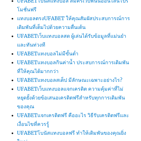
UFABETโบนัสแทงบอล สมัครเว็บพนันออนไลน์โปร
โมชั่นฟรี
แทงบอลตรงUFABET ให้คุณสัมผัสประสบการณ์การ
เดิมพันที่เต็มไปด้วยความตื่นเต้น
UFABETเว็บแทงบอลสด ผู้เล่นได้รับข้อมูลที่แม่นยำ
และทันท่วงที
UFABETแทงบอลไม่มีขั้นต่ำ
UFABETแทงบอลกินค่าน้ำ ประสบการณ์การเดิมพัน
ที่ให้คุณได้มากกว่า
UFABETแทงบอลสเต็ป มีลักษณะเฉพาะอย่างไร?
UFABETเว็บแทงบอลแจกเครดิต ความคุ้มค่าที่ไม่
หยุดยั้งด้วยข้อเสนอเครดิตฟรีสำหรับทุกการเดิมพัน
ของคุณ
UFABETแจกเครดิตฟรี คืออะไร วิธีรับเครดิตฟรีและ
เงื่อนไขที่ควรรู้
UFABETโบนัสแทงบอลฟรี ทำให้เดิมพันของคุณยิ่ง