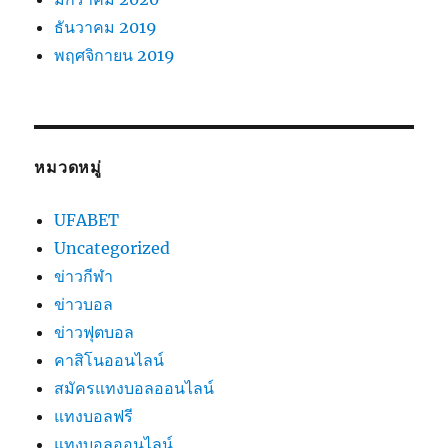
ธันวาคม 2019
พฤศจิกายน 2019
หมวดหมู่
UFABET
Uncategorized
ข่าวกีฬา
ข่าวบอล
ข่าวฟุตบอล
คาสิโนออนไลน์
สมัครแทงบอลออนไลน์
แทงบอลฟรี
แทงบอลออนไลน์