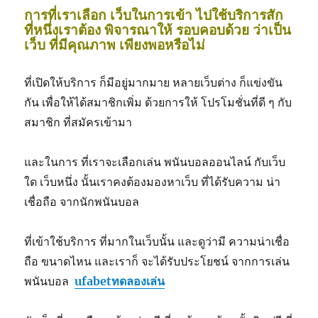
การที่เราเลือก เว็บในการเข้า ไปใช้บริการสัก
ที่หนึ่งเราต้อง พิจารณาให้ รอบคอบด้วย ว่าเป็น
เว็บ ที่มีคุณภาพ เพียงพอหรือไม่
ที่เปิดให้บริการ ก็มีอยู่มากมาย หลายเว็บต่าง ก็แข่งขัน
กัน เพื่อให้ได้สมาชิกเพิ่ม ด้วยการให้ โปรโมชั่นที่ดี ๆ กับ
สมาชิก ที่สมัครเข้ามา
และในการ ที่เราจะเลือกเล่น พนันบอลออนไลน์ กับเว็บ
ใด เว็บหนึ่ง นั้นเราคงต้องมองหาเว็บ ที่ได้รับความ น่า
เชื่อถือ จากนักพนันบอล
ที่เข้าใช้บริการ ที่มากในเว็บนั้น และดูว่ามี ความน่าเชื่อ
ถือ ขนาดไหน และเราก็ จะได้รับประโยชน์ จากการเล่น
พนันบอล
ufabetทดลองเล่น