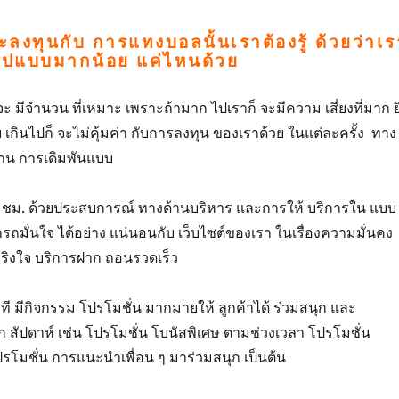
จะลงทุนกับ การแทงบอลนั้นเราต้องรู้ ด้วยว่าเ
รูปแบบมากน้อย แค่ไหนด้วย
จะ มีจำนวน ที่เหมาะ เพราะถ้ามาก ไปเราก็ จะมีความ เสี่ยงที่มาก ยิ
อย เกินไปก็ จะไม่คุ้มค่า กับการลงทุน ของเราด้วย ในแต่ละครั้ง ทาง
ด้าน การเดิมพันแบบ
ชม. ด้วยประสบการณ์ ทางด้านบริหาร และการให้ บริการใน แบบ
ถมั่นใจ ได้อย่าง แน่นอนกับ เว็บไซต์ของเรา ในเรื่องความมั่นคง
จริงใจ บริการฝาก ถอนรวดเร็ว
ี มีกิจกรรม โปรโมชั่น มากมายให้ ลูกค้าได้ ร่วมสนุก และ
ก สัปดาห์ เช่น โปรโมชั่น โบนัสพิเศษ ตามช่วงเวลา โปรโมชั่น
รโมชั่น การแนะนำเพื่อน ๆ มาร่วมสนุก เป็นต้น