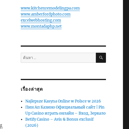
www.kitchenremodelingpa.com
www.amberfordphoto.com
excelwebhosting.com
www.montadaphp.net
ค้นหา
ค้นหา:
เรื่องล่าสุด
Najlepsze Kasyna Online w Polsce w 2026
Пин Ап Казино Официальный сайт | Pin
Up Casino играть онлайн – Вход, Зеркало
Betify Casino – Avis & Bonus exclusif
(2026)
ก็