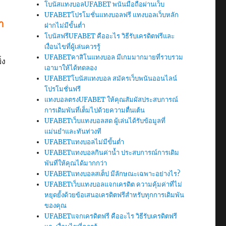
โบนัสแทงบอลUFABET พนันมือถือผ่านเว็บ
UFABETโปรโมชั่นแทงบอลฟรี แทงบอลเว็บหลัก
รา
ฝากไม่มีขั้นต่ำ
โบนัสฟรีUFABET คืออะไร วิธีรับเครดิตฟรีและ
เงื่อนไขที่ผู้เล่นควรรู้
UFABETคาสิโนแทงบอล มีเกมมากมายที่รวบรวม
่ง
เอามาให้ได้ทดลอง
UFABETโบนัสแทงบอล สมัครเว็บพนันออนไลน์
โปรโมชั่นฟรี
แทงบอลตรงUFABET ให้คุณสัมผัสประสบการณ์
การเดิมพันที่เต็มไปด้วยความตื่นเต้น
UFABETเว็บแทงบอลสด ผู้เล่นได้รับข้อมูลที่
แม่นยำและทันท่วงที
UFABETแทงบอลไม่มีขั้นต่ำ
UFABETแทงบอลกินค่าน้ำ ประสบการณ์การเดิม
พันที่ให้คุณได้มากกว่า
UFABETแทงบอลสเต็ป มีลักษณะเฉพาะอย่างไร?
UFABETเว็บแทงบอลแจกเครดิต ความคุ้มค่าที่ไม่
หยุดยั้งด้วยข้อเสนอเครดิตฟรีสำหรับทุกการเดิมพัน
ของคุณ
UFABETแจกเครดิตฟรี คืออะไร วิธีรับเครดิตฟรี