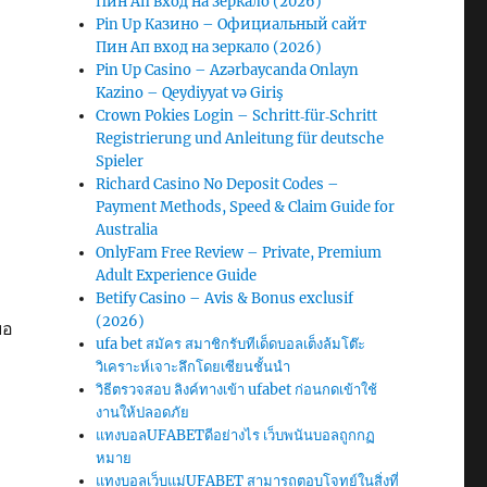
Пин Ап вход на зеркало (2026)
Pin Up Казино – Официальный сайт
Пин Ап вход на зеркало (2026)
Pin Up Casino – Azərbaycanda Onlayn
Kazino – Qeydiyyat və Giriş
Crown Pokies Login – Schritt‑für‑Schritt
Registrierung und Anleitung für deutsche
Spieler
Richard Casino No Deposit Codes –
Payment Methods, Speed & Claim Guide for
Australia
OnlyFam Free Review – Private, Premium
Adult Experience Guide
Betify Casino – Avis & Bonus exclusif
(2026)
บอ
ufa bet สมัคร สมาชิกรับทีเด็ดบอลเต็งล้มโต๊ะ
วิเคราะห์เจาะลึกโดยเซียนชั้นนำ
วิธีตรวจสอบ ลิงค์ทางเข้า ufabet ก่อนกดเข้าใช้
งานให้ปลอดภัย
แทงบอลUFABETดีอย่างไร เว็บพนันบอลถูกกฏ
หมาย
แทงบอลเว็บแม่UFABET สามารถตอบโจทย์ในสิ่งที่