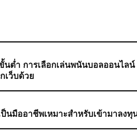
ขั้นต่ำ การเลือกเล่นพนันบอลออนไลน์
จากเว็บด้วย
เป็นมืออาชีพเหมาะสำหรับเข้ามาลงทุ