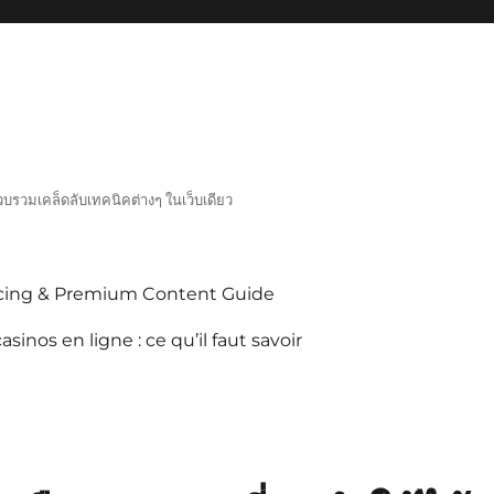
รวมเคล็ดลับเทคนิคต่างๆ ในเว็บเดียว
Pricing & Premium Content Guide
inos en ligne : ce qu’il faut savoir