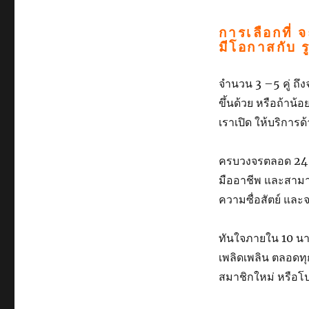
การเลือกที่ 
มีโอกาสกับ 
จำนวน 3 –5 คู่ ถึง
ขึ้นด้วย หรือถ้าน้
เราเปิด ให้บริการ
ครบวงจรตลอด 24 
มืออาชีพ และสามาร
ความซื่อสัตย์ และ
ทันใจภายใน 10 นาท
เพลิดเพลิน ตลอดทุ
สมาชิกใหม่ หรือโป