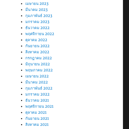
เมษายน 2023
มีนาคม 2023
กุมภาพันธ์ 2023
มกราคม 2023
ธันวาคม 2022
พฤศจิกายน 2022
ตุลาคม 2022
กันยายน 2022
สิงหาคม 2022
กรกฎาคม 2022
มิถุนายน 2022
พฤษภาคม 2022
เมษายน 2022
มีนาคม 2022
กุมภาพันธ์ 2022
มกราคม 2022
ธันวาคม 2021
พฤศจิกายน 2021
ตุลาคม 2021
กันยายน 2021
สิงหาคม 2021