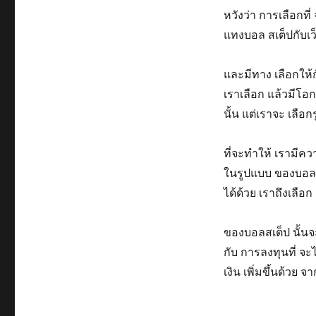
หวังว่า การเลือกท
แทงบอล สเต็ปกับเว็
และมีทาง เลือกให้กั
เราเลือก แล้วมีโอก
นั้น แต่เราจะ เลื
ที่จะทำให้ เรามีควา
ในรูปแบบ ของบอลสเ
ได้ด้วย เราถึงเลือก
ของบอลสเต็ป นั้นจะม
กับ การลงทุนที่ จะ
เงิน เพิ่มขึ้นด้วย