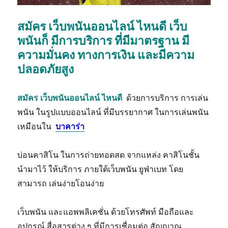
สมัคร เว็บพนันออนไลน์ ไหนดี เว็บ
พนันก็ มีการบริการ ที่มีมาตรฐาน มี
ความมั่นคง ทางการเงิน และมีความ
ปลอดภัยสูง
สมัคร เว็บพนันออนไลน์ ไหนดี
ด้วยการบริการ การเล่น
พนัน ในรูปแบบออนไลน์ ที่มีบรรยากาศ ในการเล่นพนัน
เหมือนใน
บาคาร่า
บ่อนคาสิโน ในการถ่ายทอดสด จากแหล่ง คาสิโนชั้น
นำมาไว้ ให้บริการ ภายใต้เว็บพนัน ยูฟ่าเบท โดย
สามารถ เล่นง่ายโอนง่าย
เว็บพนัน และแอพพลิเคชั่น ด้วยโทรศัพท์ มือถือและ
อุปกรณ์ สื่อสารต่าง ๆ ที่มีการเชื่อมต่อ สัญญาณ