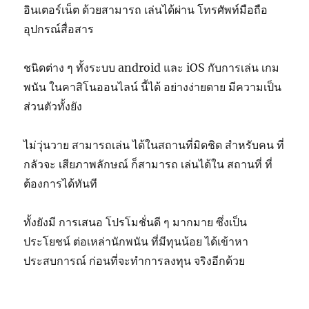
อินเตอร์เน็ต
ด้วยสามารถ เล่นได้ผ่าน โทรศัพท์มือถือ
อุปกรณ์สื่อสาร
ชนิดต่าง ๆ ทั้งระบบ android และ iOS กับการเล่น เกม
พนัน ในคาสิโนออนไลน์ นี้ได้ อย่างง่ายดาย มีความเป็น
ส่วนตัวทั้งยัง
ไม่วุ่นวาย สามารถเล่น ได้ในสถานที่มิดชิด สำหรับคน ที่
กลัวจะ เสียภาพลักษณ์ ก็สามารถ เล่นได้ใน สถานที่ ที่
ต้องการได้ทันที
ทั้งยังมี การเสนอ โปรโมชั่นดี ๆ มากมาย ซึ่งเป็น
ประโยชน์ ต่อเหล่านักพนัน ที่มีทุนน้อย ได้เข้าหา
ประสบการณ์ ก่อนที่จะทำการลงทุน จริงอีกด้วย