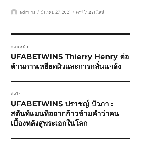
ผู้
เขียน
หมวด
admins
มีนาคม 27, 2021
คาสิโนออนไลน์
เขียน
เมื่อ
หมู่
เมนู
ก่อนหน้า
นำทาง
UFABETWINS Thierry Henry ต่อ
เรื่อง
ก่อน
ต้านการเหยียดผิวและการกลั่นแกล้ง
เรื่อง
หน้า:
ถัดไป
UFABETWINS ปราชญ์ บัวภา :
เรื่อง
ต่อ
สตันท์แมนที่อยากก้าวข้ามคำว่าคน
ไป:
เบื้องหลังสู่พระเอกในโลก