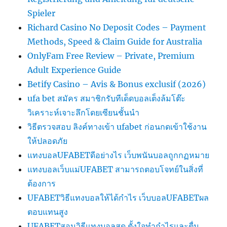
Spieler
Richard Casino No Deposit Codes – Payment
Methods, Speed & Claim Guide for Australia
OnlyFam Free Review – Private, Premium
Adult Experience Guide
Betify Casino – Avis & Bonus exclusif (2026)
ufa bet สมัคร สมาชิกรับทีเด็ดบอลเต็งล้มโต๊ะ
วิเคราะห์เจาะลึกโดยเซียนชั้นนำ
วิธีตรวจสอบ ลิงค์ทางเข้า ufabet ก่อนกดเข้าใช้งาน
ให้ปลอดภัย
แทงบอลUFABETดีอย่างไร เว็บพนันบอลถูกกฏหมาย
แทงบอลเว็บแม่UFABET สามารถตอบโจทย์ในสิ่งที่
ต้องการ
UFABETวิธีแทงบอลให้ได้กำไร เว็บบอลUFABETผล
ตอบแทนสูง
UFABETสอนวิธีแทงบอลสด ตั้งใจทำกำไรและตื่น