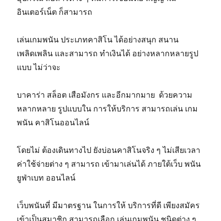
อินเตอร์เน็ต ก็สามารถ
เล่นเกมพนัน ประเภทคาสิโน ได้อย่างสนุก สนาน
เพลิดเพลิน และสามารถ ทำเงินได้ อย่างหลากหลายรูป
แบบ ไม่ว่าจะ
บาคาร่า สล็อต เสือมังกร และอีกมากมาย
ด้วยความ
หลากหลาย รูปแบบใน การให้บริการ สามารถเล่น เกม
พนัน คาสิโนออนไลน์
โดยไม่ ต้องเดินทางไป ยังบ่อนคาสิโนจริง ๆ ไม่เสียเวลา
ค่าใช้จ่ายต่าง ๆ สามารถ เข้ามาเล่นได้ ภายใต้เว็บ พนัน
ยูฟ่าเบท ออนไลน์
เว็บพนันที่ มีมาตรฐาน ในการให้ บริการที่ดี เพียงสมัคร
เข้าเป็นสมาชิก สามารถเลือก เล่นเกมพนัน ชนิดต่าง ๆ